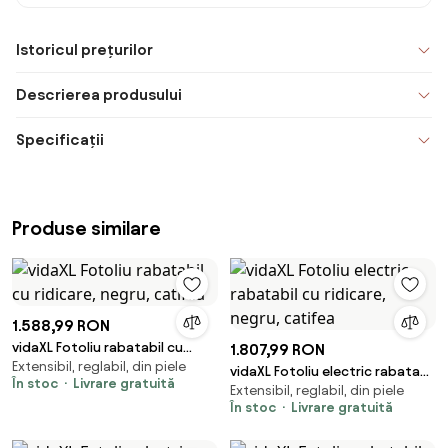
Istoricul prețurilor
Descrierea produsului
Specificații
Produse similare
1.588,99 RON
vidaXL Fotoliu rabatabil cu
1.807,99 RON
Extensibil, reglabil, din piele
ridicare, negru, catifea
vidaXL Fotoliu electric rabatabil
În stoc
Livrare gratuită
Extensibil, reglabil, din piele
cu ridicare, negru, catifea
În stoc
Livrare gratuită