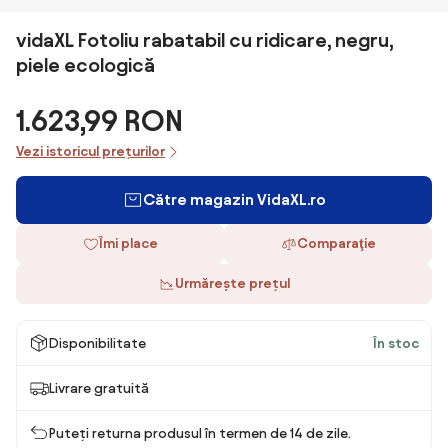
vidaXL Fotoliu rabatabil cu ridicare, negru,
piele ecologică
1.623,99 RON
Vezi istoricul prețurilor
Către magazin VidaXL.ro
Îmi place
Comparaţie
Urmărește prețul
Disponibilitate
În stoc
Livrare gratuită
Puteți returna produsul în termen de 14 de zile.