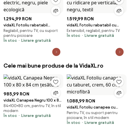
1.294,99 RON
1.519,99 RON
vidaXL Fotoliu rabatabil
vidaXL Fotoliu rabatabil cu
Reglabil, pentru TV, cu suport
Extensibil, reglabil, pentru TV
electric, negru, piele ecologică
ridicare pe verticală, negru,
pentru picioare
În stoc
Livrare gratuită
textil
În stoc
Livrare gratuită
Cele mai bune produse de la VidaXL.ro
985,99 RON
vidaXL Canapea Negru 100 x 80
1.088,99 RON
84×100×80 cm, pentru TV, în stil
x 84 cm țesătură
vidaXL Fotoliu canapea cu
modern
Pentru TV, cu suport pentru
taburet, crem, 60 cm,
În stoc
Livrare gratuită
picioare, în stil modern
microfibră
În stoc
Livrare gratuită