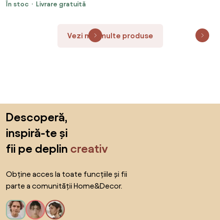
În stoc
Livrare gratuită
Vezi mai multe produse
Sari peste subsol, revino la începutul paginii
Descoperă,
inspiră-te și
fii pe deplin
creativ
Obține acces la toate funcțiile și fii
parte a comunității Home&Decor.