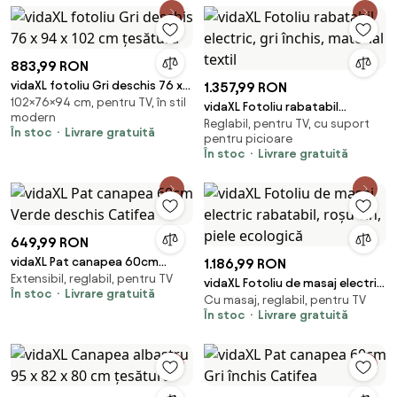
883,99 RON
vidaXL fotoliu Gri deschis 76 x
1.357,99 RON
102×76×94 cm, pentru TV, în stil
94 x 102 cm țesătură
vidaXL Fotoliu rabatabil
modern
Reglabil, pentru TV, cu suport
electric, gri închis, material
În stoc
Livrare gratuită
pentru picioare
textil
În stoc
Livrare gratuită
649,99 RON
vidaXL Pat canapea 60cm
1.186,99 RON
Extensibil, reglabil, pentru TV
Verde deschis Catifea
vidaXL Fotoliu de masaj electric
În stoc
Livrare gratuită
Cu masaj, reglabil, pentru TV
rabatabil, roșu vin, piele
În stoc
Livrare gratuită
ecologică