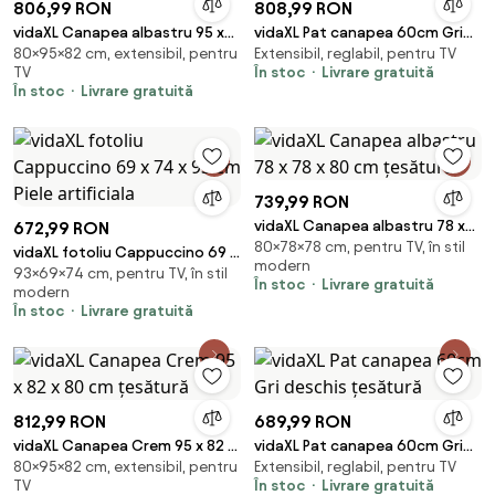
806,99 RON
808,99 RON
vidaXL Canapea albastru 95 x
vidaXL Pat canapea 60cm Gri
80×95×82 cm, extensibil, pentru
Extensibil, reglabil, pentru TV
82 x 80 cm țesătură
închis Catifea
TV
În stoc
Livrare gratuită
În stoc
Livrare gratuită
739,99 RON
vidaXL Canapea albastru 78 x
672,99 RON
80×78×78 cm, pentru TV, în stil
78 x 80 cm țesătură
vidaXL fotoliu Cappuccino 69 x
modern
93×69×74 cm, pentru TV, în stil
74 x 93 cm Piele artificiala
În stoc
Livrare gratuită
modern
În stoc
Livrare gratuită
812,99 RON
689,99 RON
vidaXL Canapea Crem 95 x 82 x
vidaXL Pat canapea 60cm Gri
80×95×82 cm, extensibil, pentru
Extensibil, reglabil, pentru TV
80 cm țesătură
deschis țesătură
TV
În stoc
Livrare gratuită