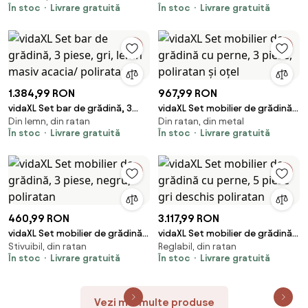
În stoc
Livrare gratuită
În stoc
Livrare gratuită
acacia
1.384,99 RON
967,99 RON
vidaXL Set bar de grădină, 3
vidaXL Set mobilier de grădină
Din lemn, din ratan
Din ratan, din metal
piese, gri, lemn masiv acacia/
cu perne, 3 piese, poliratan și
În stoc
Livrare gratuită
În stoc
Livrare gratuită
poliratan
oțel
460,99 RON
3.117,99 RON
vidaXL Set mobilier de grădină,
vidaXL Set mobilier de grădină
Stivuibil, din ratan
Reglabil, din ratan
3 piese, negru, poliratan
cu perne, 5 piese gri deschis
În stoc
Livrare gratuită
În stoc
Livrare gratuită
poliratan
Vezi mai multe produse