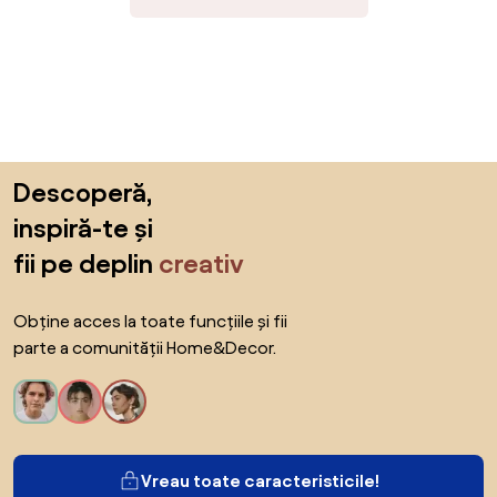
Sari peste subsol, revino la începutul paginii
Descoperă,
inspiră-te și
fii pe deplin
creativ
Obține acces la toate funcțiile și fii
parte a comunității Home&Decor.
Vreau toate caracteristicile!