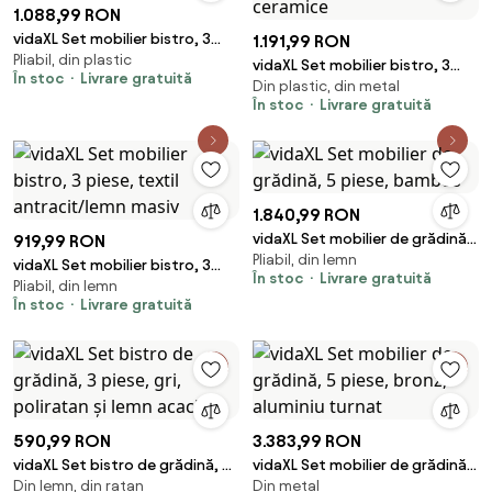
1.088,99 RON
vidaXL Set mobilier bistro, 3
1.191,99 RON
Pliabil, din plastic
piese, verde, plastic
vidaXL Set mobilier bistro, 3
În stoc
Livrare gratuită
Din plastic, din metal
piese, teracotă/alb, plăci
În stoc
Livrare gratuită
ceramice
1.840,99 RON
vidaXL Set mobilier de grădină,
919,99 RON
Pliabil, din lemn
5 piese, bambus
vidaXL Set mobilier bistro, 3
În stoc
Livrare gratuită
Pliabil, din lemn
piese, textil antracit/lemn
În stoc
Livrare gratuită
masiv
590,99 RON
3.383,99 RON
vidaXL Set bistro de grădină, 3
vidaXL Set mobilier de grădină,
Din lemn, din ratan
Din metal
piese, gri, poliratan și lemn
5 piese, bronz, aluminiu turnat