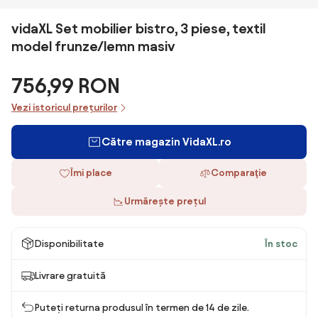
vidaXL Set mobilier bistro, 3 piese, textil
model frunze/lemn masiv
756,99 RON
Vezi istoricul prețurilor
Către magazin VidaXL.ro
Îmi place
Comparaţie
Urmărește prețul
Disponibilitate
În stoc
Livrare gratuită
Puteți returna produsul în termen de 14 de zile.