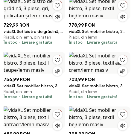
729,99 RON
778,99 RON
vidaXL Set bistro de grădină, 3
vidaXL Set mobilier bistro, 3
Pliabil, din lemn, din ratan
Pliabil, din lemn
piese, gri, poliratan și lemn
piese, textil bej/lemn masiv
În stoc
Livrare gratuită
În stoc
Livrare gratuită
masiv
756,99 RON
703,99 RON
vidaXL Set mobilier bistro, 3
vidaXL Set mobilier bistro, 3
Pliabil, din lemn
Pliabil, din lemn
piese, textil taupe/lemn masiv
piese, textil alb crem/lemn
În stoc
Livrare gratuită
În stoc
Livrare gratuită
masiv
689,99 RON
798,99 RON