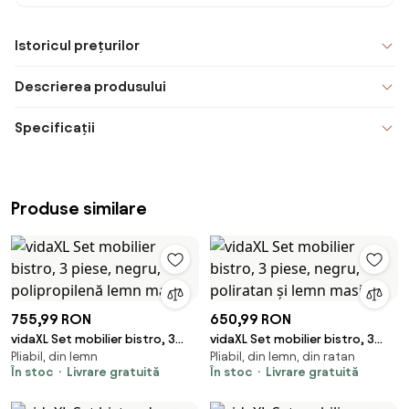
Istoricul prețurilor
Descrierea produsului
Specificații
Produse similare
755,99 RON
650,99 RON
vidaXL Set mobilier bistro, 3
vidaXL Set mobilier bistro, 3
Pliabil, din lemn
Pliabil, din lemn, din ratan
piese, negru, polipropilenă
piese, negru, poliratan și lemn
În stoc
Livrare gratuită
În stoc
Livrare gratuită
lemn masiv
masiv