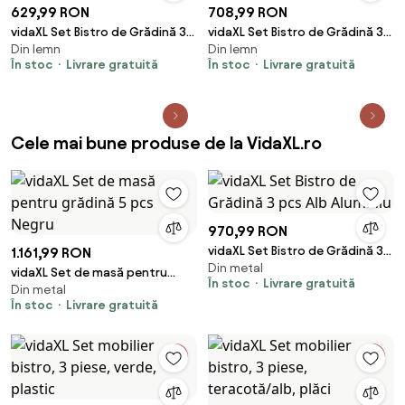
629,99 RON
708,99 RON
vidaXL Set Bistro de Grădină 3
vidaXL Set Bistro de Grădină 3
Din lemn
Din lemn
pcs Maro Lemn Solid de Acacia
pcs Maro Lemn Solid de Acacia
În stoc
Livrare gratuită
În stoc
Livrare gratuită
Cele mai bune produse de la VidaXL.ro
970,99 RON
vidaXL Set Bistro de Grădină 3
1.161,99 RON
Din metal
pcs Alb Aluminiu
vidaXL Set de masă pentru
În stoc
Livrare gratuită
Din metal
grădină 5 pcs Negru
În stoc
Livrare gratuită