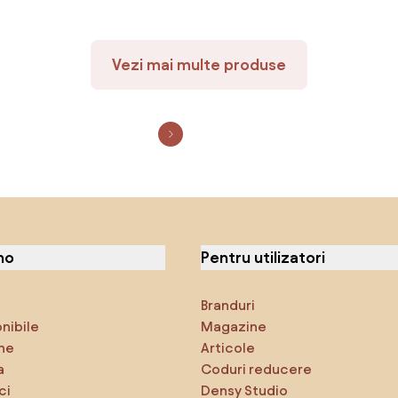
Vezi mai multe produse
no
Pentru utilizatori
Branduri
onibile
Magazine
ne
Articole
a
Coduri reducere
ci
Densy Studio