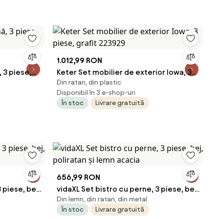
1.012,99 RON
 3 piese,
Keter Set mobilier de exterior Iowa, 3
Din ratan, din plastic
piese, grafit 223929
Disponibil în 3 e-shop-uri
În stoc
Livrare gratuită
656,99 RON
 piese, bej,
vidaXL Set bistro cu perne, 3 piese, bej,
Din lemn, din ratan, din metal
poliratan și lemn acacia
În stoc
Livrare gratuită