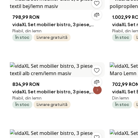
798,99 RON
1.002,99 R
vidaXL Set mobilier bistro, 3 piese,
vidaXL Set m
Pliabil, din lemn
Pliabil, din le
textil bej/lemn masiv
polipropile
În stoc
Livrare gratuită
În stoc
834,99 RON
702,99 RO
vidaXL Set mobilier bistro, 3 piese,
vidaXL Set 
Pliabil, din lemn
Din lemn
textil alb crem/lemn masiv
Maro Lemn 
În stoc
Livrare gratuită
În stoc