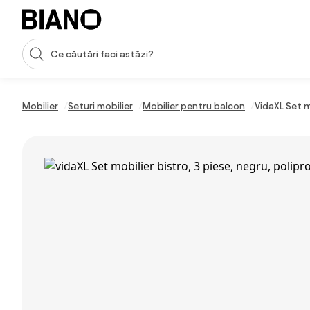
Sari peste navigare, accesează conținutul
Introducerea căutării
Sari peste conținut, mergi la subsol
Mobilier
Seturi mobilier
Mobilier pentru balcon
VidaXL Set m