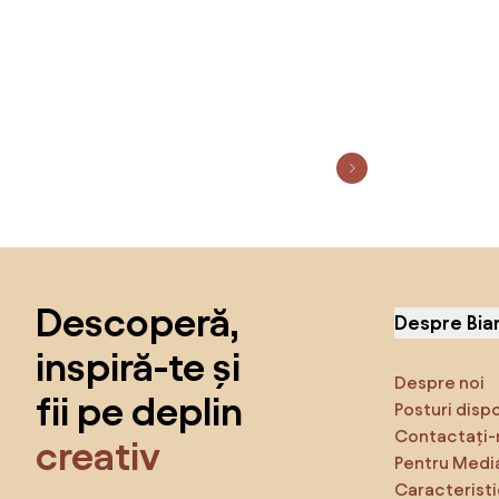
Sari peste subsol, revino la începutul paginii
Descoperă,
Despre Bia
inspiră-te și
Despre noi
fii pe deplin
Posturi disp
Contactați-
creativ
Pentru Medi
Caracteristi