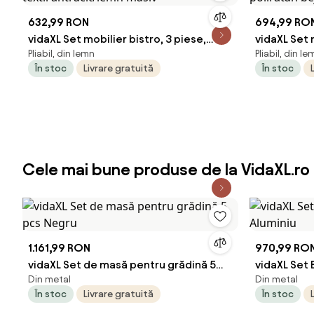
632,99 RON
694,99 RO
vidaXL Set mobilier bistro, 3 piese,
vidaXL Set 
Pliabil, din lemn
Pliabil, din l
textil antracit/lemn masiv
poliratan 
În stoc
Livrare gratuită
În stoc
Cele mai bune produse de la VidaXL.ro
1.161,99 RON
970,99 RO
vidaXL Set de masă pentru grădină 5
vidaXL Set 
Din metal
Din metal
pcs Negru
Aluminiu
În stoc
Livrare gratuită
În stoc