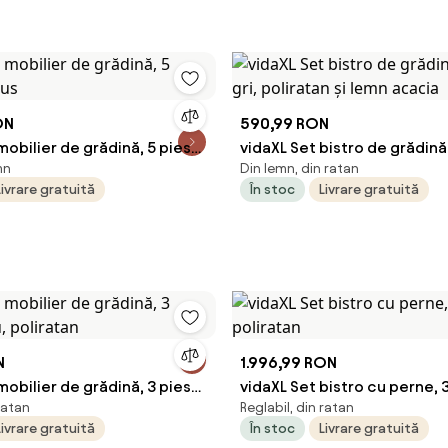
ON
590,99 RON
mobilier de grădină, 5 piese,
vidaXL Set bistro de grădină,
mn
Din lemn, din ratan
gri, poliratan și lemn acacia
Livrare gratuită
În stoc
Livrare gratuită
N
1.996,99 RON
mobilier de grădină, 3 piese,
vidaXL Set bistro cu perne, 3
 ratan
Reglabil, din ratan
ratan
poliratan
Livrare gratuită
În stoc
Livrare gratuită