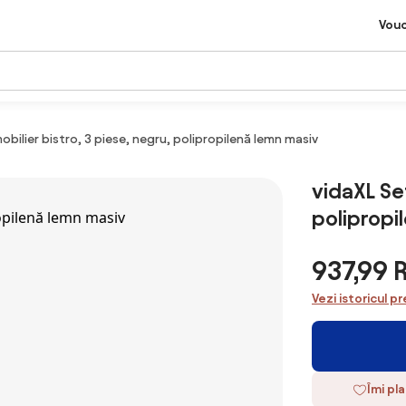
Vou
obilier bistro, 3 piese, negru, polipropilenă lemn masiv
vidaXL Set
polipropi
937,99
Vezi istoricul pr
Îmi pl