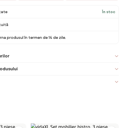
itate
În stoc
tuită
rna produsul în termen de 14 de zile.
rilor
odusului