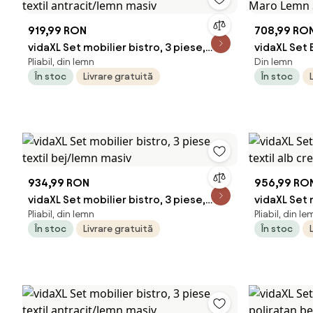
919,99 RON
708,99 RO
vidaXL Set mobilier bistro, 3 piese,
vidaXL Set 
Pliabil, din lemn
Din lemn
textil antracit/lemn masiv
Maro Lemn 
În stoc
Livrare gratuită
În stoc
934,99 RON
956,99 RO
vidaXL Set mobilier bistro, 3 piese,
vidaXL Set 
Pliabil, din lemn
Pliabil, din le
textil bej/lemn masiv
textil alb
În stoc
Livrare gratuită
În stoc