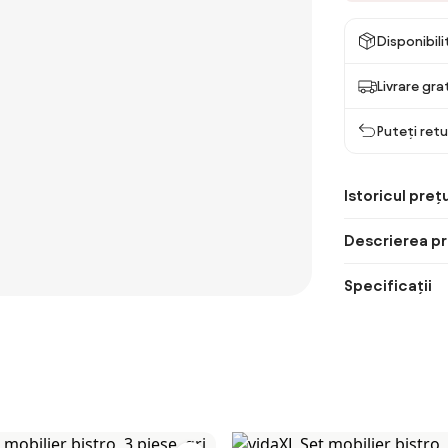
Disponibil
Livrare gra
Puteți retu
Istoricul prețu
Descrierea pr
Specificații