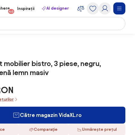
chere
AI designer
Inspirații
46
 mobilier bistro, 3 piese, negru,
lenă lemn masiv
 RON
ețurilor
Către magazin VidaXL.ro
ace
Comparaţie
Urmărește prețul