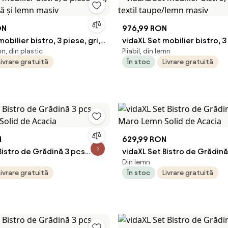
ON
976,99 RON
obilier bistro, 3 piese, gri,
vidaXL Set mobilier bistro, 3
mn, din plastic
Pliabil, din lemn
nă și lemn masiv
textil taupe/lemn masiv
Livrare gratuită
În stoc
Livrare gratuită
N
629,99 RON
Bistro de Grădină 3 pcs
vidaXL Set Bistro de Grădină
Din lemn
Solid de Acacia
Maro Lemn Solid de Acacia
Livrare gratuită
În stoc
Livrare gratuită