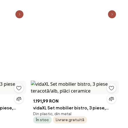
1.191,99 RON
 piese,
vidaXL Set mobilier bistro, 3 piese,
Din plastic, din metal
teracotă/alb, plăci ceramice
În stoc
Livrare gratuită