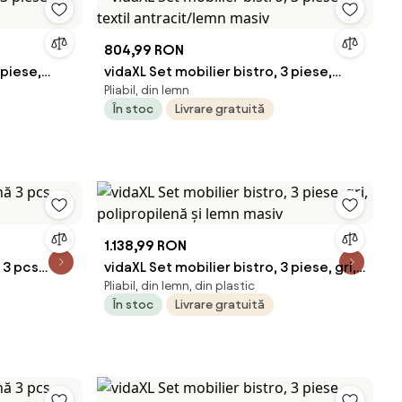
804,99 RON
 piese,
vidaXL Set mobilier bistro, 3 piese,
Pliabil, din lemn
textil antracit/lemn masiv
În stoc
Livrare gratuită
1.138,99 RON
 3 pcs
vidaXL Set mobilier bistro, 3 piese, gri,
Pliabil, din lemn, din plastic
polipropilenă și lemn masiv
În stoc
Livrare gratuită