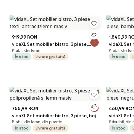
919,99 RON
1.840,99 R
vidaXL Set mobilier bistro, 3 piese,
vidaXL Set 
Pliabil, din lemn
Pliabil, din le
textil antracit/lemn masiv
bambus
În stoc
Livrare gratuită
În stoc
755,99 RON
460,99 RO
vidaXL Set mobilier bistro, 3 piese, bej,
vidaXL Set 
Pliabil, din lemn, din plastic
Stivuibil, din
polipropilenă și lemn masiv
negru, poli
În stoc
Livrare gratuită
În stoc