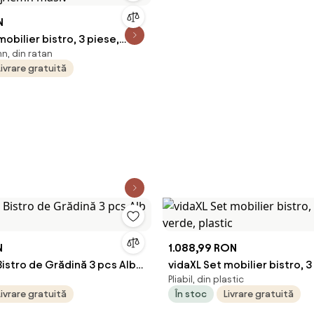
N
mobilier bistro, 3 piese,
emn, din ratan
bej/lemn masiv
Livrare gratuită
N
1.088,99 RON
Bistro de Grădină 3 pcs Alb
vidaXL Set mobilier bistro, 3
Pliabil, din plastic
verde, plastic
Livrare gratuită
În stoc
Livrare gratuită