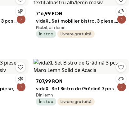
716,99 RON
 3 pcs
vidaXL Set mobilier bistro, 3 piese,
Pliabil, din lemn
textil albastru alb/lemn masiv
În stoc
Livrare gratuită
707,99 RON
 piese,
vidaXL Set Bistro de Grădină 3 pcs
Din lemn
asiv
Maro Lemn Solid de Acacia
În stoc
Livrare gratuită