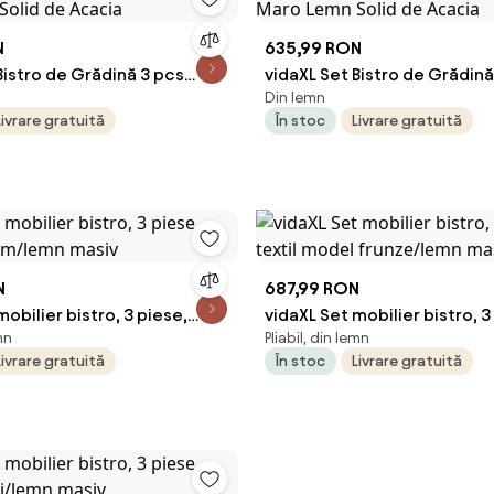
N
635,99 RON
Bistro de Grădină 3 pcs
vidaXL Set Bistro de Grădină
Din lemn
Solid de Acacia
Maro Lemn Solid de Acacia
Livrare gratuită
În stoc
Livrare gratuită
N
687,99 RON
mobilier bistro, 3 piese,
vidaXL Set mobilier bistro, 3
mn
Pliabil, din lemn
 crem/lemn masiv
textil model frunze/lemn m
Livrare gratuită
În stoc
Livrare gratuită