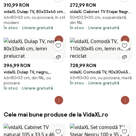
310,99 RON
272,99 RON
vidaXL Dulap TV, 80x33x46 cm,
vidaXL Cabinet TV Stejar Negru
46×80×33 cm, cu picioare, în stil
50×103,5×30 cm, suspendată,
lemn masiv de mango
103,5 x 30 x 50 cm Lemn
modern
din PAL
compozit
În stoc
Livrare gratuită
În stoc
Livrare gratuită
396,99 RON
728,99 RON
vidaXL Dulap TV, negru,
vidaXL Comodă TV, 110x30x45
46×80×33 cm, din PAL, cu
45×110×30 cm, cu picioare, mată
80x33x46 cm, lemn prelucrat
cm, lemn masiv reciclat
picioare
În stoc
Livrare gratuită
În stoc
Livrare gratuită
Cele mai bune produse de la VidaXL.ro