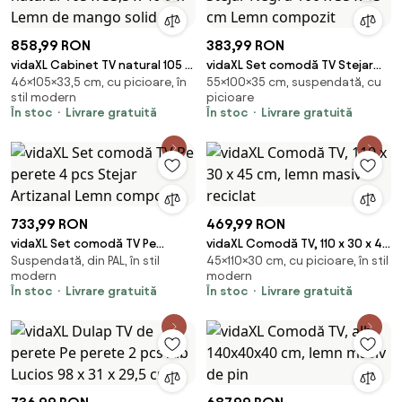
858,99 RON
383,99 RON
vidaXL Cabinet TV natural 105 x
vidaXL Set comodă TV Stejar
46×105×33,5 cm, cu picioare, în
55×100×35 cm, suspendată, cu
33,5 x 46 cm Lemn de mango
Negru 100 x 35 x 55 cm Lemn
stil modern
picioare
solid
compozit
În stoc
Livrare gratuită
În stoc
Livrare gratuită
733,99 RON
469,99 RON
vidaXL Set comodă TV Pe
vidaXL Comodă TV, 110 x 30 x 45
Suspendată, din PAL, în stil
45×110×30 cm, cu picioare, în stil
perete 4 pcs Stejar Artizanal
cm, lemn masiv reciclat
modern
modern
Lemn compozit
În stoc
Livrare gratuită
În stoc
Livrare gratuită