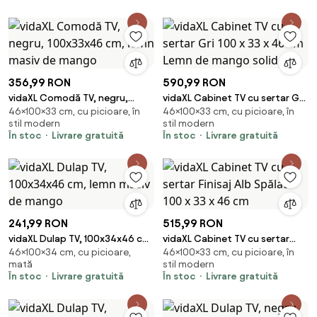
356,99 RON
590,99 RON
vidaXL Comodă TV, negru,
vidaXL Cabinet TV cu sertar Gri
46×100×33 cm, cu picioare, în
46×100×33 cm, cu picioare, în
100x33x46 cm, lemn masiv de
100 x 33 x 46 cm Lemn de
stil modern
stil modern
mango
mango solid
În stoc
Livrare gratuită
În stoc
Livrare gratuită
241,99 RON
515,99 RON
vidaXL Dulap TV, 100x34x46 cm,
vidaXL Cabinet TV cu sertar
46×100×34 cm, cu picioare,
46×100×33 cm, cu picioare, în
lemn masiv de mango
Finisaj Alb Spălat 100 x 33 x 46
mată
stil modern
cm
În stoc
Livrare gratuită
În stoc
Livrare gratuită