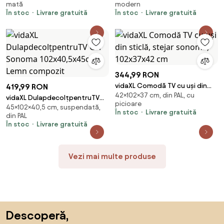
mată
modern
compozit
În stoc
Livrare gratuită
În stoc
Livrare gratuită
344,99 RON
vidaXL Comodă TV cu uși din
419,99 RON
42×102×37 cm, din PAL, cu
sticlă, stejar sonoma,
vidaXL DulapdecolțpentruTV
picioare
102x37x42 cm
45×102×40,5 cm, suspendată,
Gri Sonoma 102x40,5x45cm
În stoc
Livrare gratuită
din PAL
Lemn compozit
În stoc
Livrare gratuită
Vezi mai multe produse
Sari peste subsol, revino la începutul paginii
Descoperă,