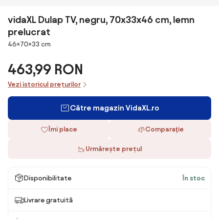
vidaXL Dulap TV, negru, 70x33x46 cm, lemn
prelucrat
Dimensiuni
46×70×33 cm
463,99 RON
Vezi istoricul prețurilor
Către magazin VidaXL.ro
Îmi place
Comparaţie
Urmărește prețul
Disponibilitate
În stoc
Livrare gratuită