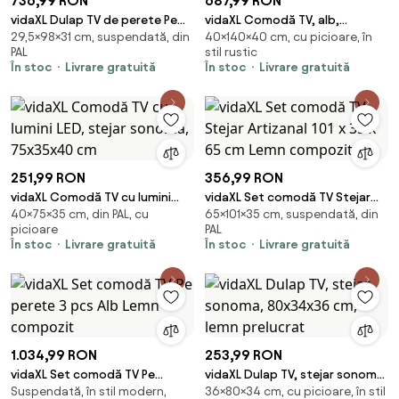
736,99 RON
687,99 RON
vidaXL Dulap TV de perete Pe
vidaXL Comodă TV, alb,
29,5×98×31 cm, suspendată, din
40×140×40 cm, cu picioare, în
perete 2 pcs Alb Lucios 98 x 31 x
140x40x40 cm, lemn masiv de
PAL
stil rustic
29,5 cm
pin
În stoc
Livrare gratuită
În stoc
Livrare gratuită
251,99 RON
356,99 RON
vidaXL Comodă TV cu lumini
vidaXL Set comodă TV Stejar
40×75×35 cm, din PAL, cu
65×101×35 cm, suspendată, din
LED, stejar sonoma, 75x35x40
Artizanal 101 x 35 x 65 cm Lemn
picioare
PAL
cm
compozit
În stoc
Livrare gratuită
În stoc
Livrare gratuită
1.034,99 RON
253,99 RON
vidaXL Set comodă TV Pe
vidaXL Dulap TV, stejar sonoma,
Suspendată, în stil modern,
36×80×34 cm, cu picioare, în stil
perete 3 pcs Alb Lemn
80x34x36 cm, lemn prelucrat