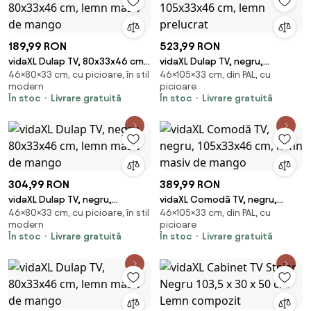
189,99 RON
523,99 RON
vidaXL Dulap TV, 80x33x46 cm,
vidaXL Dulap TV, negru,
46×80×33 cm, cu picioare, în stil
46×105×33 cm, din PAL, cu
lemn masiv de mango
105x33x46 cm, lemn prelucrat
modern
picioare
În stoc
Livrare gratuită
În stoc
Livrare gratuită
304,99 RON
389,99 RON
vidaXL Dulap TV, negru,
vidaXL Comodă TV, negru,
46×80×33 cm, cu picioare, în stil
46×105×33 cm, din PAL, cu
80x33x46 cm, lemn masiv de
105x33x46 cm, lemn masiv de
modern
picioare
mango
mango
În stoc
Livrare gratuită
În stoc
Livrare gratuită