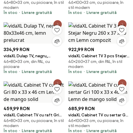
46×80×33 cm, cu picioare, în stil
46×100×33 cm, cu picioare, în
80 x 33 x 46 cm Lemn de mango
cm, lemn masiv de mango
modern
stil modern
solid
În stoc
Livrare gratuită
În stoc
Livrare gratuită
334,99 RON
922,99 RON
vidaXL Dulap TV, negru,
vidaXL Cabinet TV 3 pcs Stejar
46×80×33 cm, din PAL, cu
40×260×37 cm, din PAL, în stil
80x33x46 cm, lemn prelucrat
Negru 260 x 37 x 40 cm Lemn
picioare
modern
compozit
În stoc
Livrare gratuită
În stoc
Livrare gratuită
459,99 RON
685,99 RON
vidaXL Cabinet TV cu raft Gri
vidaXL Cabinet TV cu sertar Gri
46×80×33 cm, cu picioare, în stil
46×100×33 cm, cu picioare, în
80 x 33 x 46 cm Lemn de mango
100 x 33 x 46 cm Lemn de
modern
stil modern
solid
mango solid
În stoc
Livrare gratuită
În stoc
Livrare gratuită