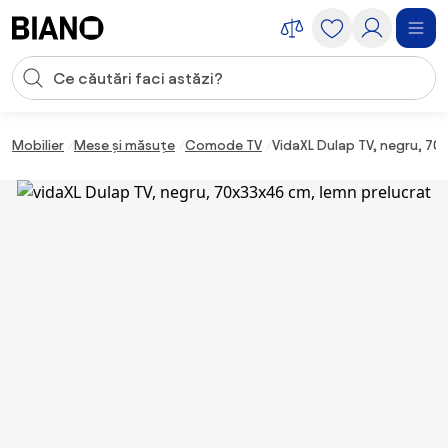
Sari peste navigare, accesează conținutul
Introducerea căutării
Sari peste conținut, mergi la subsol
Mobilier
Mese și măsuțe
Comode TV
VidaXL Dulap TV, negru, 70