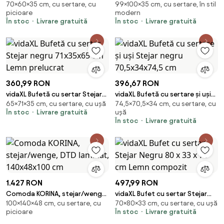
70×60×35 cm, cu sertare, cu
99×100×35 cm, cu sertare, în stil
Negru 60 x 35 x 70 cm Lemn
100x35x99 cm lemn prelucrat
picioare
modern
compozit
În stoc
Livrare gratuită
În stoc
Livrare gratuită
360,99 RON
396,67 RON
vidaXL Bufetă cu sertar Stejar
vidaXL Bufetă cu sertare și uși
65×71×35 cm, cu sertare, cu ușă
74,5×70,5×34 cm, cu sertare, cu
negru 71x35x65 cm Lemn
Stejar negru 70,5x34x74,5 cm
În stoc
Livrare gratuită
ușă
prelucrat
În stoc
Livrare gratuită
1.427 RON
497,99 RON
Comoda KORINA, stejar/wenge,
vidaXL Bufet cu sertar Stejar
100×140×48 cm, cu sertare, cu
70×80×33 cm, cu sertare, cu ușă
DTD laminat, 140x48x100 cm
Negru 80 x 33 x 70 cm Lemn
picioare
În stoc
Livrare gratuită
compozit