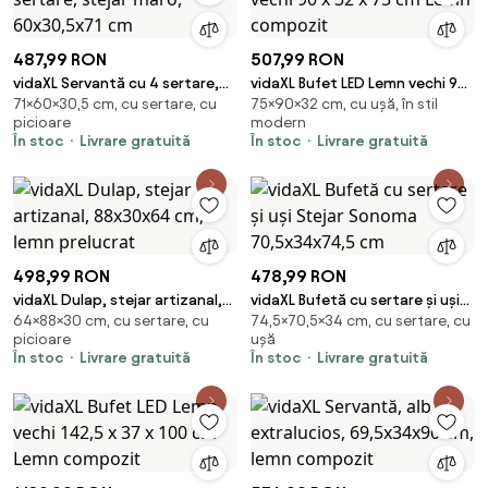
487,99 RON
507,99 RON
vidaXL Servantă cu 4 sertare,
vidaXL Bufet LED Lemn vechi 90
71×60×30,5 cm, cu sertare, cu
75×90×32 cm, cu ușă, în stil
stejar maro, 60x30,5x71 cm
x 32 x 75 cm Lemn compozit
picioare
modern
În stoc
Livrare gratuită
În stoc
Livrare gratuită
498,99 RON
478,99 RON
vidaXL Dulap, stejar artizanal,
vidaXL Bufetă cu sertare și uși
64×88×30 cm, cu sertare, cu
74,5×70,5×34 cm, cu sertare, cu
88x30x64 cm, lemn prelucrat
Stejar Sonoma 70,5x34x74,5
picioare
ușă
cm
În stoc
Livrare gratuită
În stoc
Livrare gratuită