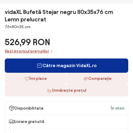
vidaXL Bufetă Stejar negru 80x35x76 cm
Lemn prelucrat
Dimensiuni
76×80×35 cm
526,99 RON
Vezi istoricul prețurilor
Către magazin VidaXL.ro
Îmi place
Comparaţie
Urmărește prețul
Disponibilitate
În stoc
Livrare gratuită