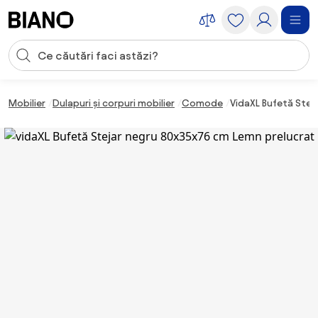
Sari peste navigare, accesează conținutul
Introducerea căutării
Sari peste conținut, mergi la subsol
Mobilier
Dulapuri și corpuri mobilier
Comode
VidaXL Bufetă Stej