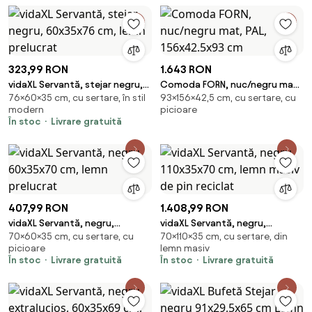
323,99 RON
1.643 RON
vidaXL Servantă, stejar negru,
Comoda FORN, nuc/negru mat,
76×60×35 cm, cu sertare, în stil
93×156×42,5 cm, cu sertare, cu
60x35x76 cm, lemn prelucrat
PAL, 156x42.5x93 cm
modern
picioare
În stoc
Livrare gratuită
407,99 RON
1.408,99 RON
vidaXL Servantă, negru,
vidaXL Servantă, negru,
70×60×35 cm, cu sertare, cu
70×110×35 cm, cu sertare, din
60x35x70 cm, lemn prelucrat
110x35x70 cm, lemn masiv de
picioare
lemn masiv
pin reciclat
În stoc
Livrare gratuită
În stoc
Livrare gratuită