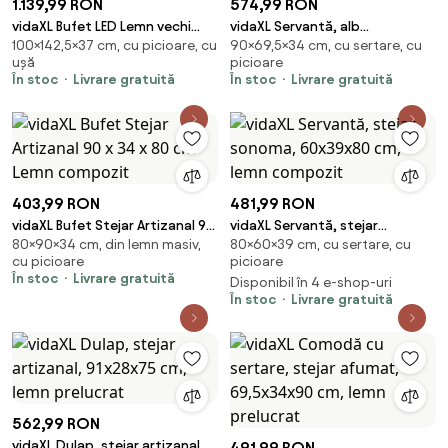
1.139,99 RON
574,99 RON
vidaXL Bufet LED Lemn vechi
vidaXL Servantă, alb
100×142,5×37 cm, cu picioare, cu
90×69,5×34 cm, cu sertare, cu
142,5 x 37 x 100 cm Lemn
extralucios, 69,5x34x90 cm,
ușă
picioare
compozit
lemn compozit
În stoc
Livrare gratuită
În stoc
Livrare gratuită
403,99 RON
481,99 RON
vidaXL Bufet Stejar Artizanal 90
vidaXL Servantă, stejar
80×90×34 cm, din lemn masiv,
80×60×39 cm, cu sertare, cu
x 34 x 80 cm Lemn compozit
sonoma, 60x39x80 cm, lemn
cu picioare
picioare
compozit
În stoc
Livrare gratuită
Disponibil în 4 e-shop-uri
În stoc
Livrare gratuită
562,99 RON
vidaXL Dulap, stejar artizanal,
491,99 RON