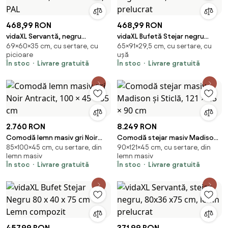
468,99 RON
468,99 RON
vidaXL Servantă, negru
vidaXL Bufetă Stejar negru
69×60×35 cm, cu sertare, cu
65×91×29,5 cm, cu sertare, cu
extralucios, 60x35x69 cm, PAL
91x29,5x65 cm Lemn prelucrat
picioare
ușă
În stoc
Livrare gratuită
În stoc
Livrare gratuită
2.760 RON
8.249 RON
Comodă lemn masiv gri Noir
Comodă stejar masiv Madison
85×100×45 cm, cu sertare, din
90×121×45 cm, cu sertare, din
Antracit, 100 × 45 × 85 cm
și Sticlă, 121 × 45 × 90 cm
lemn masiv
lemn masiv
În stoc
Livrare gratuită
În stoc
Livrare gratuită
457,99 RON
371,99 RON