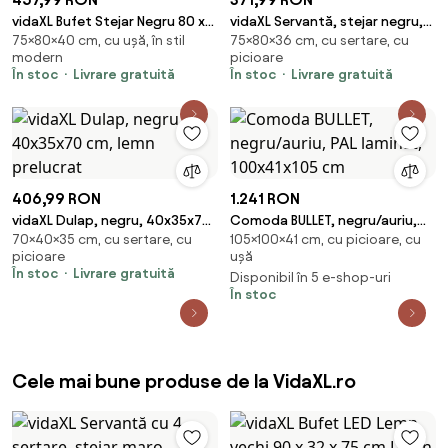
vidaXL Bufet Stejar Negru 80 x
vidaXL Servantă, stejar negru,
75×80×40 cm, cu ușă, în stil
75×80×36 cm, cu sertare, cu
40 x 75 cm Lemn compozit
80x36 x75 cm, lemn prelucrat
modern
picioare
În stoc
Livrare gratuită
În stoc
Livrare gratuită
406,99 RON
1.241 RON
vidaXL Dulap, negru, 40x35x70
Comoda BULLET, negru/auriu,
70×40×35 cm, cu sertare, cu
105×100×41 cm, cu picioare, cu
cm, lemn prelucrat
PAL laminat, 100x41x105 cm
picioare
ușă
În stoc
Livrare gratuită
Disponibil în 5 e-shop-uri
În stoc
Cele mai bune produse de la VidaXL.ro