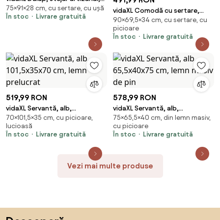
75×91×28 cm, cu sertare, cu ușă
91x28x75 cm, lemn prelucrat
vidaXL Comodă cu sertare,
În stoc
Livrare gratuită
90×69,5×34 cm, cu sertare, cu
stejar afumat, 69,5x34x90 cm,
picioare
lemn prelucrat
În stoc
Livrare gratuită
519,99 RON
578,99 RON
vidaXL Servantă, alb,
vidaXL Servantă, alb,
70×101,5×35 cm, cu picioare,
75×65,5×40 cm, din lemn masiv,
101,5x35x70 cm, lemn prelucrat
65,5x40x75 cm, lemn masiv de
lucioasă
cu picioare
pin
În stoc
Livrare gratuită
În stoc
Livrare gratuită
Vezi mai multe produse
Sari peste subsol, revino la începutul paginii