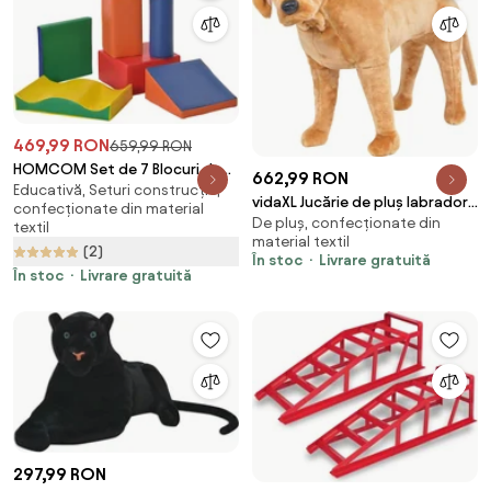
469,99 RON
659,99 RON
HOMCOM Set de 7 Blocuri de
662,99 RON
Educativă, Seturi construcție,
Construcție Moi pentru Copii,
vidaXL Jucărie de pluș labrador
confecționate din material
Joc Educativ pentru Copii 1-3
De pluș, confecționate din
în picioare, maro deschis, XXL
textil
Ani, 40x40x20 cm, Multicolor |
material textil
(2)
Aosom Romania
În stoc
Livrare gratuită
În stoc
Livrare gratuită
297,99 RON