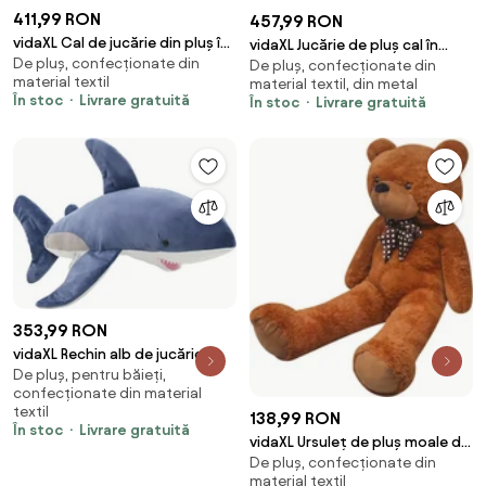
411,99 RON
457,99 RON
vidaXL Cal de jucărie din pluș în
vidaXL Jucărie de pluș cal în
De pluș, confecționate din
picioare, negru
De pluș, confecționate din
picioare, maro închis, XXL
material textil
material textil, din metal
În stoc
Livrare gratuită
În stoc
Livrare gratuită
353,99 RON
vidaXL Rechin alb de jucărie,
De pluș, pentru băieți,
albastru și alb, pluș
confecționate din material
textil
138,99 RON
În stoc
Livrare gratuită
vidaXL Ursuleț de pluș moale de
De pluș, confecționate din
jucărie XXL, maro, 85 cm
material textil