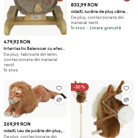
833,99 RON
vidaXL Jucărie de pluș câine
De pluș, confecționate din
rottweiler, negru și maro, XXL
material textil
În stoc
Livrare gratuită
479,92 RON
Infantastic Balansoar cu efecte
De pluș, fabricate din lemn,
sonore, 61x32x52cm
confecționate din material
textil
În stoc
-30 %
269,99 RON
vidaXL Leu de jucărie din pluș,
De pluș, confecționate din
maro, XXL