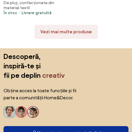
De pluș, confecționate din
jucărie XXL, alb, 135 cm
material textil
În stoc
Livrare gratuită
Vezi mai multe produse
Sari peste subsol, revino la începutul paginii
Descoperă,
inspiră-te și
fii pe deplin
creativ
Obține acces la toate funcțiile și fii
parte a comunității Home&Decor.