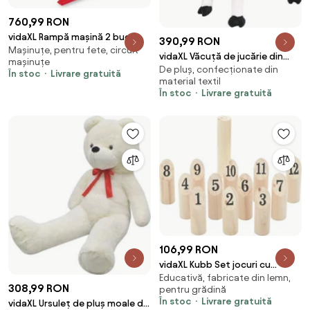
760,99 RON
vidaXL Rampă mașină 2 buc
390,99 RON
Mașinuțe, pentru fete, circuit
vidaXL Văcuță de jucărie din
mașinuțe
De pluș, confecționate din
pluș în picioare, alb și negru,
În stoc
Livrare gratuită
material textil
XXL
În stoc
Livrare gratuită
106,99 RON
vidaXL Kubb Set jocuri cu
Educativă, fabricate din lemn,
numere 13 piese geantă de
308,99 RON
pentru grădină
transport lemn masiv pin
În stoc
Livrare gratuită
vidaXL Ursuleț de pluș moale de