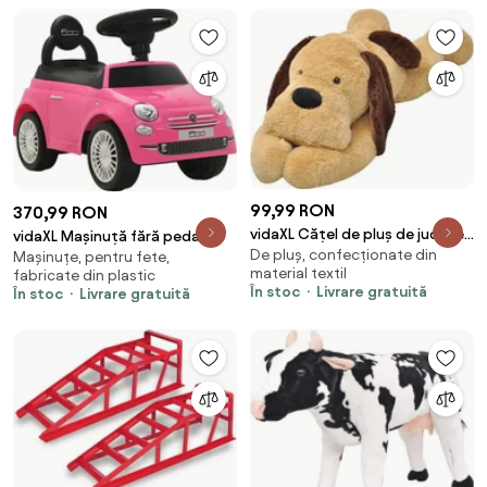
99,99 RON
370,99 RON
vidaXL Cățel de pluș de jucărie,
vidaXL Mașinuță fără pedale
De pluș, confecționate din
maro, 80 cm
Mașinuțe, pentru fete,
Fiat 500, roz
material textil
fabricate din plastic
În stoc
Livrare gratuită
În stoc
Livrare gratuită