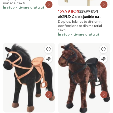
material textil
În stoc
Livrare gratuită
159,99 RON
229,99 RON
AIYAPLAY Cal de jucărie cu
De pluș, fabricate din lemn,
baston și sunete realiste
confecționate din material
pentru copii 24+ luni, Maro |
textil
Aosom Romania
În stoc
Livrare gratuită