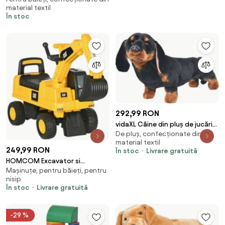
material textil
În stoc
292,99 RON
vidaXL Câine din pluș de jucărie
De pluș, confecționate din
teckel, negru, XXL
material textil
249,99 RON
În stoc
Livrare gratuită
HOMCOM Excavator si
Mașinuțe, pentru băieți, pentru
compartiment de depozitare,
nisip
jucarie de calarit pentru copii
În stoc
Livrare gratuită
de la 1-3 ani fara baterie,
galben | Aosom Romania
-29 %