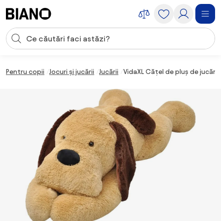
Sari peste navigare, accesează conținutul
Introducerea căutării
Sari peste conținut, mergi la subsol
Pentru copii
Jocuri și jucării
Jucării
VidaXL Cățel de pluș de jucări