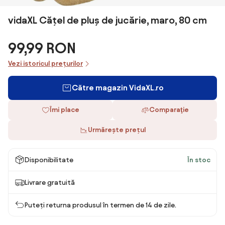
vidaXL Cățel de pluș de jucărie, maro, 80 cm
99,99 RON
Vezi istoricul prețurilor
Către magazin VidaXL.ro
Îmi place
Comparaţie
Urmărește prețul
Disponibilitate
În stoc
Livrare gratuită
Puteți returna produsul în termen de 14 de zile.