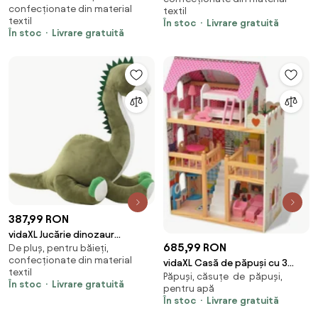
confecționate din material
textil
30"
textil
În stoc
Livrare gratuită
În stoc
Livrare gratuită
387,99 RON
vidaXL Jucărie dinozaur
685,99 RON
De pluș, pentru băieți,
Brontosaurus, verde, pluș
confecționate din material
vidaXL Casă de păpuși cu 3
textil
Păpuși, căsuțe de păpuși,
etaje, lemn, 60 x 30 x 90 cm
În stoc
Livrare gratuită
pentru apă
În stoc
Livrare gratuită