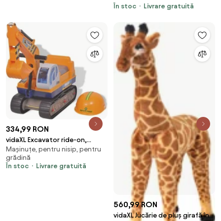
În stoc
Livrare gratuită
334,99 RON
vidaXL Excavator ride-on,
Mașinuțe, pentru nisip, pentru
galben, plastic
grădină
În stoc
Livrare gratuită
560,99 RON
vidaXL Jucărie de pluș girafă în