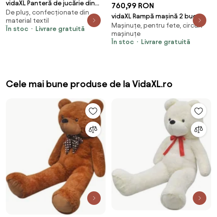
vidaXL Panteră de jucărie din
760,99 RON
De pluș, confecționate din
pluș, negru, XXL
vidaXL Rampă mașină 2 buc
material textil
Mașinuțe, pentru fete, circuit
În stoc
Livrare gratuită
mașinuțe
În stoc
Livrare gratuită
Cele mai bune produse de la VidaXL.ro