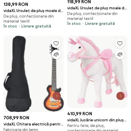
118,99 RON
138,99 RON
vidaXL Ursuleț de pluș moale de
vidaXL Ursuleț de pluș moale de
De pluș, confecționate din
jucărie XXL, alb, 85 cm
De pluș, confecționate din
jucărie XXL, maro, 85 cm
material textil
material textil
În stoc
Livrare gratuită
În stoc
Livrare gratuită
410,99 RON
708,99 RON
vidaXL Jucărie unicorn din pluș
vidaXL Chitara electrică pentru
Pentru fete, de pluș,
în picioare, alb și roz, XXL
Fabricate din lemn,
copii, cu husă, maro/negru, 3/4
confecționate din material