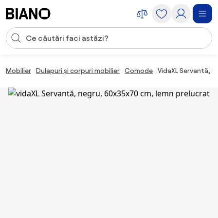
Sari peste navigare, accesează conținutul
Introducerea căutării
Sari peste conținut, mergi la subsol
Mobilier
Dulapuri și corpuri mobilier
Comode
VidaXL Servantă, n