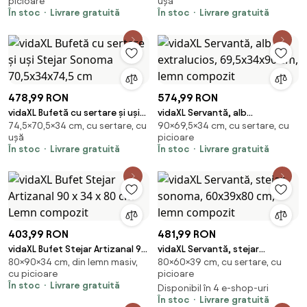
picioare
ușă
compozit
În stoc
Livrare gratuită
În stoc
Livrare gratuită
478,99 RON
574,99 RON
vidaXL Bufetă cu sertare și uși
vidaXL Servantă, alb
74,5×70,5×34 cm, cu sertare, cu
90×69,5×34 cm, cu sertare, cu
Stejar Sonoma 70,5x34x74,5
extralucios, 69,5x34x90 cm,
ușă
picioare
cm
lemn compozit
În stoc
Livrare gratuită
În stoc
Livrare gratuită
403,99 RON
481,99 RON
vidaXL Bufet Stejar Artizanal 90
vidaXL Servantă, stejar
80×90×34 cm, din lemn masiv,
80×60×39 cm, cu sertare, cu
x 34 x 80 cm Lemn compozit
sonoma, 60x39x80 cm, lemn
cu picioare
picioare
compozit
În stoc
Livrare gratuită
Disponibil în 4 e-shop-uri
În stoc
Livrare gratuită