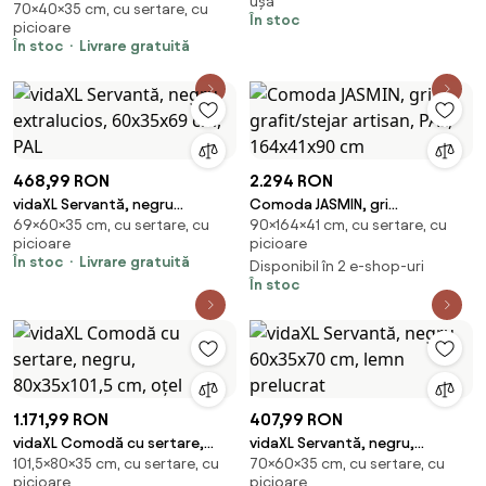
ușă
70×40×35 cm, cu sertare, cu
cm, lemn prelucrat
În stoc
picioare
În stoc
Livrare gratuită
468,99 RON
2.294 RON
vidaXL Servantă, negru
Comoda JASMIN, gri
69×60×35 cm, cu sertare, cu
90×164×41 cm, cu sertare, cu
extralucios, 60x35x69 cm, PAL
grafit/stejar artisan, PAL,
picioare
picioare
164x41x90 cm
În stoc
Livrare gratuită
Disponibil în 2 e-shop-uri
În stoc
1.171,99 RON
407,99 RON
vidaXL Comodă cu sertare,
vidaXL Servantă, negru,
101,5×80×35 cm, cu sertare, cu
70×60×35 cm, cu sertare, cu
negru, 80x35x101,5 cm, oțel
60x35x70 cm, lemn prelucrat
picioare
picioare