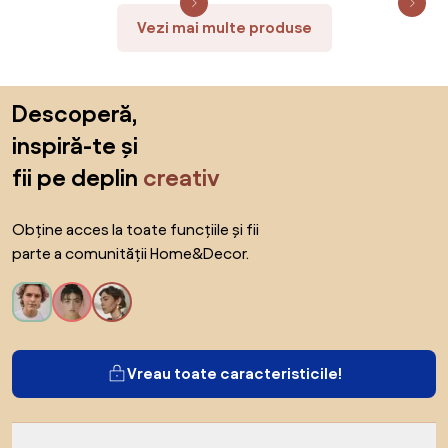
Vezi mai multe produse
Sari peste subsol, revino la începutul paginii
Descoperă,
inspiră-te și
fii pe deplin
creativ
Obține acces la toate funcțiile și fii
parte a comunității Home&Decor.
Vreau toate caracteristicile!