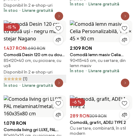
În stoc
Livrare gratuită
Disponibil în 2 e-shop-uri
În stoc
Livrare gratuită
-15 %
1.437 RON
2.109 RON
1.690 RON
Comodă Desin 120 cm cu două
Comodă lemn masiv Celia
85×120×40 cm, cu picioare, cu
90×115×45 cm, cu sertare, din
uși - negru mat / stejar Nagano
Personalizabilă, 115 × 45 × 90 cm
ușă
lemn masiv
În stoc
Livrare gratuită
Disponibil în 2 e-shop-uri
(1)
În stoc
Livrare gratuită
-6 %
289 RON
309 RON
Comodă, grafit, ADELI TYPE 2
1.078 RON
Cu sertare, combinată, în stil
Comoda living gri LUXE, PAL
modern
80×160×35 cm, cu picioare, cu
melaminat/metal, 160x35x80