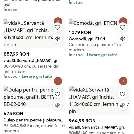
În stoc
ușă
cm
În stoc
1.079 RON
Comodă, gri, ETKIN
Cu sertare, cu picioare, în stil
modern
857,99 RON
În stoc
Livrare gratuită
vidaXL Servantă „HAMAR”, gri
80×90×40 cm, cu sertare, din
închis, 90x40x80 cm, lemn
lemn masiv
masiv de pin
În stoc
Livrare gratuită
475 RON
Dulap pentru perne şi plapume,
964,99 RON
93,3×84,8×39,4 cm, cu ușă, în stil
grafit, BETTY 2 BE-02-040
vidaXL Servantă „HAMAR”, gri
modern
80×113×40 cm, cu sertare, din
închis, 113x40x80 cm, lemn