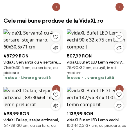
Cele mai bune produse de la VidaXL.ro
487,99 RON
507,99 RON
vidaXL Servantă cu 4 sertare,
vidaXL Bufet LED Lemn vechi 90
71×60×30,5 cm, cu sertare, cu
75×90×32 cm, cu ușă, în stil
stejar maro, 60x30,5x71 cm
x 32 x 75 cm Lemn compozit
picioare
modern
În stoc
Livrare gratuită
În stoc
Livrare gratuită
498,99 RON
1.139,99 RON
vidaXL Dulap, stejar artizanal,
vidaXL Bufet LED Lemn vechi
64×88×30 cm, cu sertare, cu
100×142,5×37 cm, cu picioare, cu
88x30x64 cm, lemn prelucrat
142,5 x 37 x 100 cm Lemn