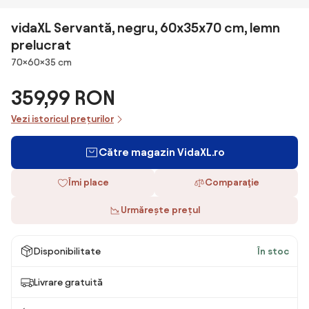
vidaXL Servantă, negru, 60x35x70 cm, lemn
prelucrat
Dimensiuni
70×60×35 cm
359,99 RON
Vezi istoricul prețurilor
Către magazin VidaXL.ro
Îmi place
Comparaţie
Urmărește prețul
Disponibilitate
În stoc
Livrare gratuită