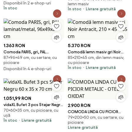
Disponibil în 2 e-shop-uri
lemn masiv
masiv pin
În stoc
În stoc
Livrare gratuită
1.363 RON
5.370 RON
Comoda PARIS, gri, PAL
Comodă lemn masiv gri Noir
87×96×49 cm, cu sertare, cu
85×210×45 cm, din lemn masiv,
laminat/metal, 96x49x87 cm
Antracit, 210 × 45 × 85 cm
picioare
cu picioare
În stoc
Livrare gratuită
Disponibil în 4 e-shop-uri
1.051,99 RON
vidaXL Bufet 3 pcs Stejar Negru
2.900 RON
70×60×35 cm, cu picioare, cu
60 x 35 x 70 cm
COMODA LINDA CU PICIOR
ușă
79×200×50 cm, cu sertare, cu
METALIC - OTEL OXIDAT
În stoc
Livrare gratuită
picioare
Livrare gratuită