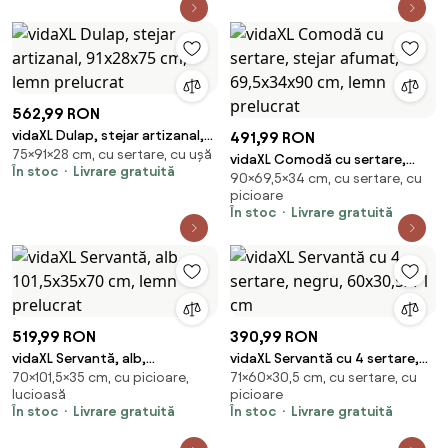
562,99 RON
vidaXL Dulap, stejar artizanal,
491,99 RON
75×91×28 cm, cu sertare, cu ușă
91x28x75 cm, lemn prelucrat
vidaXL Comodă cu sertare,
În stoc
Livrare gratuită
90×69,5×34 cm, cu sertare, cu
stejar afumat, 69,5x34x90 cm,
picioare
lemn prelucrat
În stoc
Livrare gratuită
519,99 RON
390,99 RON
vidaXL Servantă, alb,
vidaXL Servantă cu 4 sertare,
70×101,5×35 cm, cu picioare,
71×60×30,5 cm, cu sertare, cu
101,5x35x70 cm, lemn prelucrat
negru, 60x30,5x71 cm
lucioasă
picioare
În stoc
Livrare gratuită
În stoc
Livrare gratuită