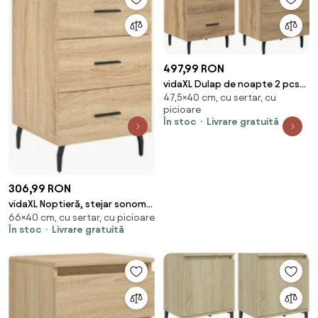
497,99 RON
vidaXL Dulap de noapte 2 pcs
47,5×40 cm, cu sertar, cu
Stejar Artizanal 40 x 35 x 47,5
picioare
cm
În stoc
Livrare gratuită
306,99 RON
vidaXL Noptieră, stejar sonoma,
66×40 cm, cu sertar, cu picioare
40x40x66 cm, lemn compozit
În stoc
Livrare gratuită