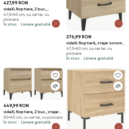
427,99 RON
vidaXL Noptiere, 2 buc.,
47,5×40 cm, cu sertar, cu
sonoma gri, 40x35x47,5 cm
picioare
În stoc
Livrare gratuită
276,99 RON
vidaXL Noptieră, stejar sonoma,
47,5×40 cm, cu sertar, cu
40x35x47,5 cm
picioare
În stoc
Livrare gratuită
449,99 RON
vidaXL Noptiere, 2 buc., stejar
50×40 cm, cu sertar, cu picioare
sonoma, 40x35x50 cm
În stoc
Livrare gratuită