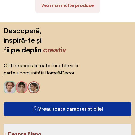
Vezi mai multe produse
Sari peste subsol, revino la începutul paginii
Descoperă,
inspiră-te și
fii pe deplin
creativ
Obține acces la toate funcțiile și fii
parte a comunității Home&Decor.
Vreau toate caracteristicile!
Despre Biano