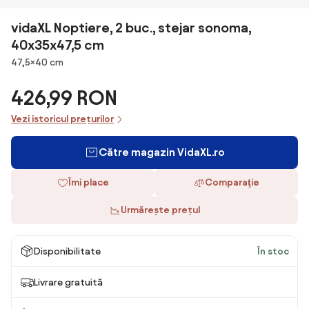
vidaXL Noptiere, 2 buc., stejar sonoma,
40x35x47,5 cm
Dimensiuni
47,5×40 cm
426,99 RON
Vezi istoricul prețurilor
Către magazin VidaXL.ro
Îmi place
Comparaţie
Urmărește prețul
Disponibilitate
În stoc
Livrare gratuită