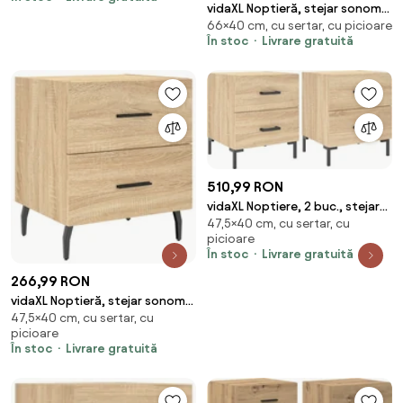
vidaXL Noptieră, stejar sonoma,
66×40 cm, cu sertar, cu picioare
40x40x66 cm, lemn compozit
În stoc
Livrare gratuită
510,99 RON
vidaXL Noptiere, 2 buc., stejar
47,5×40 cm, cu sertar, cu
sonoma, 40x35x47,5 cm, lemn
picioare
compozit
În stoc
Livrare gratuită
266,99 RON
vidaXL Noptieră, stejar sonoma,
47,5×40 cm, cu sertar, cu
40x35x47,5 cm, lemn compozit
picioare
În stoc
Livrare gratuită