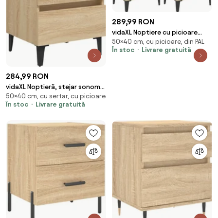
289,99 RON
vidaXL Noptiere cu picioare
50×40 cm, cu picioare, din PAL
metal, stejar sonoma,
În stoc
Livrare gratuită
40x30x50 cm
284,99 RON
vidaXL Noptieră, stejar sonoma,
50×40 cm, cu sertar, cu picioare
40x35x50 cm, PAL
În stoc
Livrare gratuită