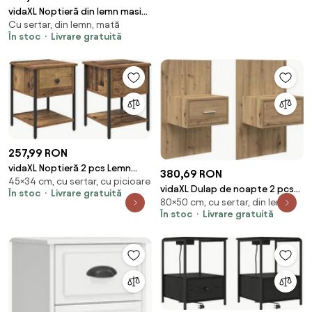
vidaXL Noptieră din lemn masiv
Cu sertar, din lemn, mată
de mango, turcoaz, pictată
În stoc
Livrare gratuită
manual
257,99 RON
vidaXL Noptieră 2 pcs Lemn
380,69 RON
45×34 cm, cu sertar, cu picioare
vechi 34 x 35,5 x 45 cm Lemn
vidaXL Dulap de noapte 2 pcs
În stoc
Livrare gratuită
compozit
80×50 cm, cu sertar, din lemn
Stejar Artizanal 50 x 32,5 x
În stoc
Livrare gratuită
80cm