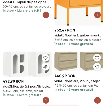
vidaXL Dulapuri de pat 2 pcs
50×40 cm, cu sertar, cu picioare
Stejar Artizanal 40 x 35 x 50 cm
În stoc
Livrare gratuită
252,47 RON
vidaXL Noptieră, galben muștar,
51×35 cm, cu sertar, cu picioare
35x35x51 cm oțel
În stoc
Livrare gratuită
440,99 RON
492,99 RON
vidaXL Noptiere, 2 buc., stejar
43,5×50 cm, cu sertar, din PAL
sonoma, 50x39x43,5 cm, PAL
vidaXL Noptieră 2 pcs Alb lucios
În stoc
Livrare gratuită
50×40 cm, din lemn, din PAL
40 x 35 x 50 cm Lemn compozit
În stoc
Livrare gratuită