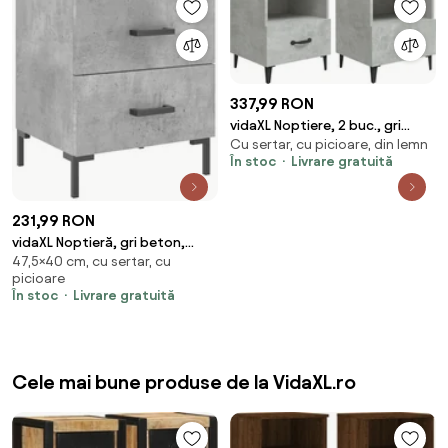
337,99 RON
vidaXL Noptiere, 2 buc., gri
Cu sertar, cu picioare, din lemn
beton, lemn prelucrat
În stoc
Livrare gratuită
231,99 RON
vidaXL Noptieră, gri beton,
47,5×40 cm, cu sertar, cu
40x35x47,5 cm, lemn compozit
picioare
În stoc
Livrare gratuită
Cele mai bune produse de la VidaXL.ro