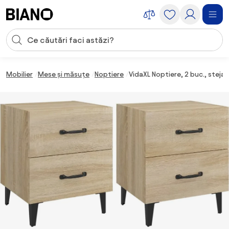
Sari peste navigare, accesează conținutul
Introducerea căutării
Sari peste conținut, mergi la subsol
Mobilier
Mese și măsuțe
Noptiere
VidaXL Noptiere, 2 buc., stej