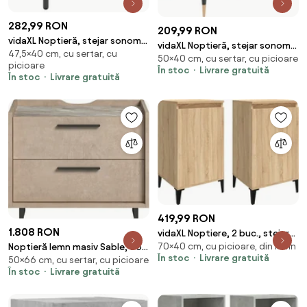
282,99 RON
209,99 RON
vidaXL Noptieră, stejar sonoma,
vidaXL Noptieră, stejar sonoma,
47,5×40 cm, cu sertar, cu
40x35x47,5 cm, lemn compozit
50×40 cm, cu sertar, cu picioare
40x35x50 cm, lemn compozit
picioare
În stoc
Livrare gratuită
În stoc
Livrare gratuită
419,99 RON
1.808 RON
vidaXL Noptiere, 2 buc., stejar
70×40 cm, cu picioare, din lemn
sonoma, 40x35x70 cm, lemn
Noptieră lemn masiv Sable, 66 ×
În stoc
Livrare gratuită
50×66 cm, cu sertar, cu picioare
prelucrat
43 × 50 cm
În stoc
Livrare gratuită