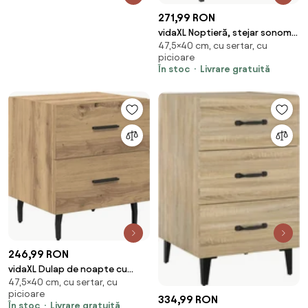
271,99 RON
vidaXL Noptieră, stejar sonoma,
47,5×40 cm, cu sertar, cu
40x35x47,5 cm, lemn compozit
picioare
În stoc
Livrare gratuită
246,99 RON
vidaXL Dulap de noapte cu
47,5×40 cm, cu sertar, cu
sertar Stejar Artizanal 40 x 35 x
picioare
47,5 cm
334,99 RON
În stoc
Livrare gratuită