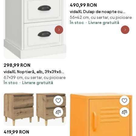
490,99 RON
vidaXL Dulap de noapte cu
56×42 cm, cu sertar, cu picioare
sertar 2 pcs Stejar Negru 42 x
În stoc
Livrare gratuită
41 x 56 cm
298,99 RON
vidaXL Noptieră, alb, 39x39x67
67×39 cm, cu sertar, cu picioare
cm, lemn prelucrat
În stoc
Livrare gratuită
419,99 RON