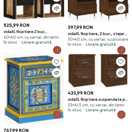
525,99 RON
397,99 RON
vidaXL Noptiere 2 buc
vidaXL Noptiere, 2 buc., stejar
40×40 cm, cu sertar, din lemn
40x35x40 cm lemn masiv de
50×40 cm, cu sertar, cu picioare
maro, 40x35x50 cm, lemn
În stoc
Livrare gratuită
mango
În stoc
Livrare gratuită
compozit
433,99 RON
vidaXL Noptiere suspendate pe
53×41,5 cm, cu sertar, din lemn
perete, 2 buc, stejar maro,
În stoc
Livrare gratuită
41,5x36x53cm
767,99 RON