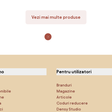
Vezi mai multe produse
no
Pentru utilizatori
Branduri
onibile
Magazine
ne
Articole
a
Coduri reducere
ci
Densy Studio