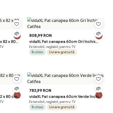
808,99 RON
x 82 x 80
vidaXL Pat canapea 60cm Gri închis
 TV
Extensibil, reglabil, pentru TV
Catifea
În stoc
Livrare gratuită
783,99 RON
2 x 80 cm
vidaXL Pat canapea 60cm Verde închis
 TV
Extensibil, reglabil, pentru TV
Catifea
În stoc
Livrare gratuită