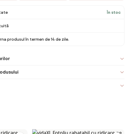
itate
În stoc
tuită
rna produsul în termen de 14 de zile.
rilor
odusului