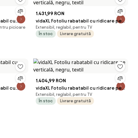
1.431,99 RON
abil cu
vidaXL Fotoliu rabatabil cu ridicare pe
entru picioare
Extensibil, reglabil, pentru TV
verticală, negru, textil
În stoc
Livrare gratuită
1.404,99 RON
abil cu
vidaXL Fotoliu rabatabil cu ridicare pe
Extensibil, reglabil, pentru TV
verticală, negru, textil
În stoc
Livrare gratuită