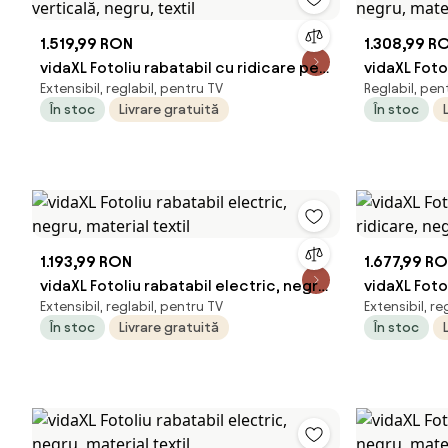
1.519,99 RON
1.308,99 R
vidaXL Fotoliu rabatabil cu ridicare pe
vidaXL Foto
Extensibil, reglabil, pentru TV
Reglabil, pen
verticală, negru, textil
material te
În stoc
Livrare gratuită
În stoc
1.193,99 RON
1.677,99 R
vidaXL Fotoliu rabatabil electric, negru,
vidaXL Foto
Extensibil, reglabil, pentru TV
Extensibil, re
material textil
ridicare, ne
În stoc
Livrare gratuită
În stoc