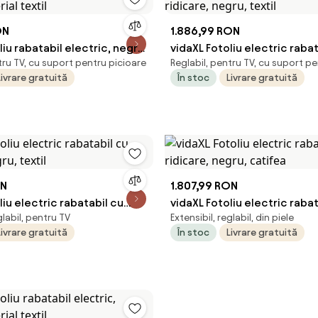
ON
1.886,99 RON
liu rabatabil electric, negru,
vidaXL Fotoliu electric rabat
tru TV, cu suport pentru picioare
Reglabil, pentru TV, cu suport p
xtil
ridicare, negru, textil
Livrare gratuită
În stoc
Livrare gratuită
ON
1.807,99 RON
liu electric rabatabil cu
vidaXL Fotoliu electric rabat
glabil, pentru TV
Extensibil, reglabil, din piele
gru, textil
ridicare, negru, catifea
Livrare gratuită
În stoc
Livrare gratuită