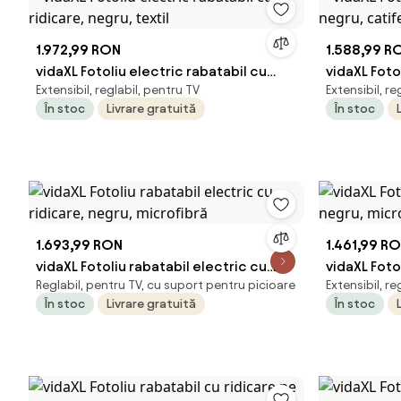
1.972,99 RON
1.588,99 R
vidaXL Fotoliu electric rabatabil cu
vidaXL Foto
Extensibil, reglabil, pentru TV
Extensibil, re
ridicare, negru, textil
negru, cat
În stoc
Livrare gratuită
În stoc
1.693,99 RON
1.461,99 R
vidaXL Fotoliu rabatabil electric cu
vidaXL Foto
Reglabil, pentru TV, cu suport pentru picioare
Extensibil, re
ridicare, negru, microfibră
negru, mic
În stoc
Livrare gratuită
În stoc