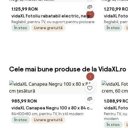
1.125,99 RON
1.270,99 R
vidaXL Fotoliu rabatabil electric, negru,
vidaXL Foto
Reglabil, pentru TV, cu suport pentru picioare
Reglabil, pen
material textil
material te
În stoc
Livrare gratuită
În stoc
Cele mai bune produse de la VidaXL.ro
985,99 RON
1.088,99 R
vidaXL Canapea Negru 100 x 80 x 84 cm
vidaXL Foto
84×100×80 cm, pentru TV, în stil modern
Pentru TV, cu 
țesătură
crem, 60 c
modern
În stoc
Livrare gratuită
În stoc