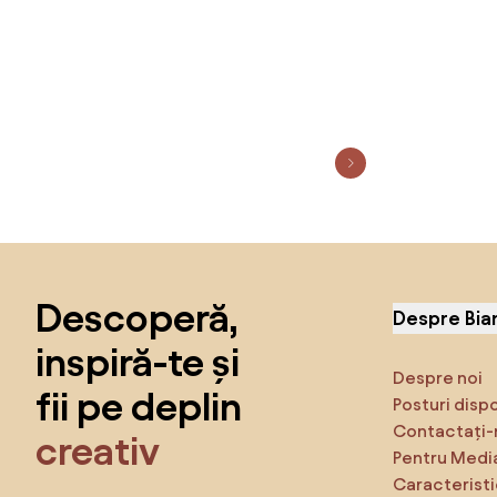
Sari peste subsol, revino la începutul paginii
Descoperă,
Despre Bia
inspiră-te și
Despre noi
fii pe deplin
Posturi disp
Contactați-
creativ
Pentru Medi
Caracteristi