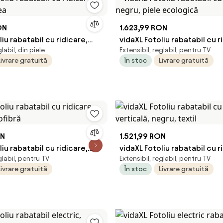
ON
1.623,99 RON
liu rabatabil cu ridicare,
vidaXL Fotoliu rabatabil cu r
glabil, din piele
Extensibil, reglabil, pentru TV
ifea
negru, piele ecologică
Livrare gratuită
În stoc
Livrare gratuită
ON
1.521,99 RON
liu rabatabil cu ridicare,
vidaXL Fotoliu rabatabil cu r
glabil, pentru TV
Extensibil, reglabil, pentru TV
rofibră
verticală, negru, textil
Livrare gratuită
În stoc
Livrare gratuită