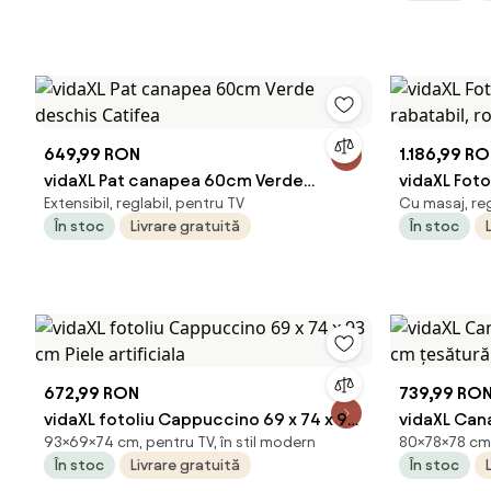
649,99 RON
1.186,99 R
vidaXL Pat canapea 60cm Verde
vidaXL Foto
Extensibil, reglabil, pentru TV
Cu masaj, reg
deschis Catifea
rabatabil, 
În stoc
Livrare gratuită
În stoc
672,99 RON
739,99 RO
vidaXL fotoliu Cappuccino 69 x 74 x 93
vidaXL Cana
93×69×74 cm, pentru TV, în stil modern
80×78×78 cm, 
cm Piele artificiala
cm țesătur
În stoc
Livrare gratuită
În stoc