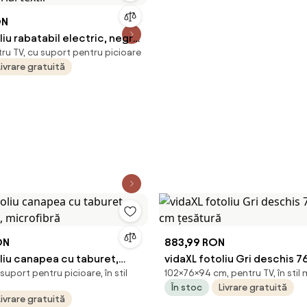
ON
liu rabatabil electric, negru,
tru TV, cu suport pentru picioare
xtil
Livrare gratuită
ON
883,99 RON
liu canapea cu taburet,
vidaXL fotoliu Gri deschis 76
suport pentru picioare, în stil
102×76×94 cm, pentru TV, în stil
m, microfibră
cm țesătură
În stoc
Livrare gratuită
Livrare gratuită