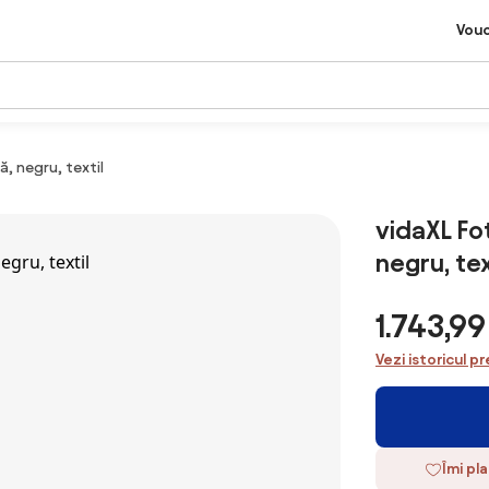
Vou
ă, negru, textil
vidaXL Fot
negru, tex
1.743,9
Vezi istoricul pr
Îmi pl