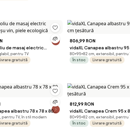
ON
806,99 RON
liu de masaj electric
vidaXL Canapea albastru 95 
labil, pentru TV
80×95×82 cm, extensibil, pentru
roșu vin, piele ecologică
cm țesătură
Livrare gratuită
În stoc
Livrare gratuită
N
812,99 RON
pea albastru 78 x 78 x 80
vidaXL Canapea Crem 95 x 8
pentru TV, în stil modern
80×95×82 cm, extensibil, pentru
ă
țesătură
Livrare gratuită
În stoc
Livrare gratuită