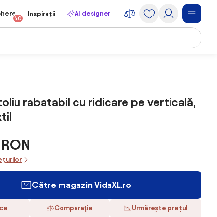
chere
AI designer
Inspirații
40
oliu rabatabil cu ridicare pe verticală,
til
9 RON
ețurilor
Către magazin VidaXL.ro
ace
Comparaţie
Urmărește prețul