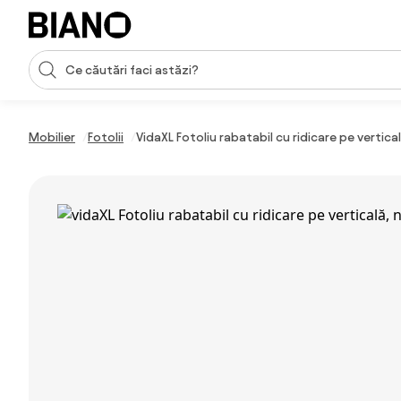
Sari peste navigare, accesează conținutul
Introducerea căutării
Sari peste conținut, mergi la subsol
Mobilier
Fotolii
VidaXL Fotoliu rabatabil cu ridicare pe vertical