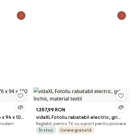
1.357,99 RON
 x 94 x 102
vidaXL Fotoliu rabatabil electric, gri
 modern
Reglabil, pentru TV, cu suport pentru picioare
închis, material textil
În stoc
Livrare gratuită