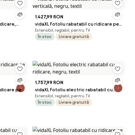
1.427,99 RON
idicare,
vidaXL Fotoliu rabatabil cu ridicare pe
Extensibil, reglabil, pentru TV
verticală, negru, textil
În stoc
Livrare gratuită
1.757,99 RON
idicare pe
vidaXL Fotoliu electric rabatabil cu
Extensibil, reglabil, pentru TV
ridicare, negru, textil
În stoc
Livrare gratuită