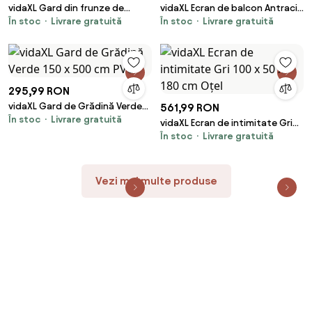
vidaXL Gard din frunze de
vidaXL Ecran de balcon Antracit
În stoc
Livrare gratuită
În stoc
Livrare gratuită
arbust artificiale, 6 buc., verde,
100 x 800 cm Material Oxford
50x50 cm
295,99 RON
vidaXL Gard de Grădină Verde
561,99 RON
În stoc
Livrare gratuită
150 x 500 cm PVC
vidaXL Ecran de intimitate Gri
În stoc
Livrare gratuită
100 x 50 x 180 cm Oțel
Vezi mai multe produse