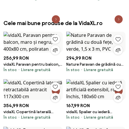
cm
Cele mai bune produse de la VidaXL.ro
256,99 RON
294,99 RON
vidaXL Paravan pentru balcon,
Nature Paravan de grădină cu
În stoc
Livrare gratuită
În stoc
Livrare gratuită
maro și negru, 400x80 cm,
două fețe, verde, 1,5 x 3 m, PVC
poliratan
354,99 RON
167,99 RON
vidaXL Copertină laterală
vidaXL Spalier cu iederă
În stoc
Livrare gratuită
În stoc
Livrare gratuită
retractabilă antracit 117x300
artificială extensibil, roz închis,
cm
180x60 cm