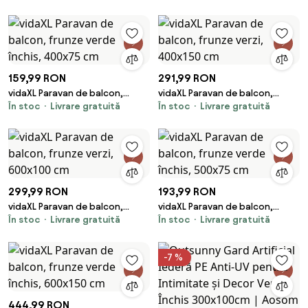
cm
159,99 RON
291,99 RON
vidaXL Paravan de balcon,
vidaXL Paravan de balcon,
În stoc
Livrare gratuită
În stoc
Livrare gratuită
frunze verde închis, 400x75 cm
frunze verzi, 400x150 cm
299,99 RON
193,99 RON
vidaXL Paravan de balcon,
vidaXL Paravan de balcon,
În stoc
Livrare gratuită
În stoc
Livrare gratuită
frunze verzi, 600x100 cm
frunze verde închis, 500x75 cm
-7 %
444,99 RON