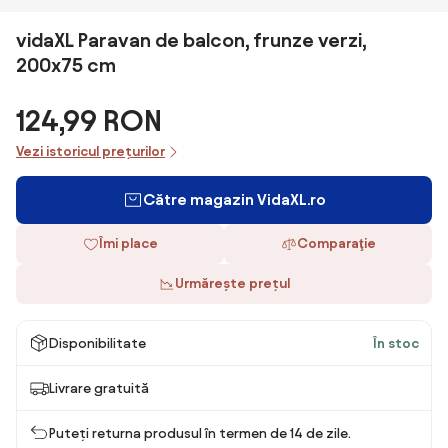
vidaXL Paravan de balcon, frunze verzi,
200x75 cm
124,99 RON
Vezi istoricul prețurilor
Către magazin VidaXL.ro
Îmi place
Comparaţie
Urmărește prețul
Disponibilitate
În stoc
Livrare gratuită
Puteți returna produsul în termen de 14 de zile.