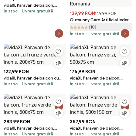
vidaXL Paravan de balcon,
În stoc
Livrare gratuită
frunze verde închis, 600x150
139,99 RON
149,99 RON
cm
Outsunny Gard Artificial Iederă
PE Anti-UV pentru Intimitate și
(10)
Decor Verde Închis 300x100cm |
În stoc
Livrare gratuită
Aosom Romania
122,99 RON
174,99 RON
vidaXL Paravan de balcon cu
vidaXL Paravan de balcon,
În stoc
Livrare gratuită
În stoc
Livrare gratuită
frunze verde închis, 200x75 cm
frunze verzi, 500x75 cm
283,99 RON
357,99 RON
vidaXL Paravan de balcon,
vidaXL Paravan de balcon,
În stoc
Livrare gratuită
În stoc
Livrare gratuită
frunze verde închis, 600x75 cm
frunze verde închis, 500x150