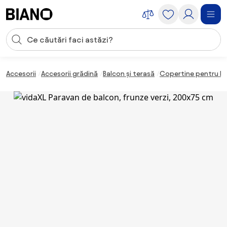
Sari peste navigare, accesează conținutul
Introducerea căutării
Sari peste conținut, mergi la subsol
Accesorii
Accesorii grădină
Balcon și terasă
Copertine pentru b