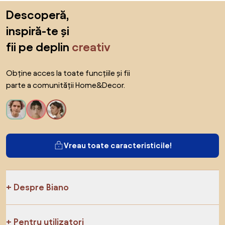
Sari peste subsol, revino la începutul paginii
Descoperă,
inspiră-te și
fii pe deplin
creativ
Obține acces la toate funcțiile și fii
parte a comunității Home&Decor.
Vreau toate caracteristicile!
Despre Biano
Pentru utilizatori