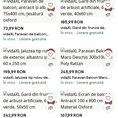
185,99 RON
vidaXL Gard din frunze de
73,99 RON
În stoc
Livrare gratuită
arbust artificiale, 6 buc., verde,
vidaXL Paravan de balcon,
40x60 cm
În stoc
Livrare gratuită
antracit și alb, 75x400 cm,
țesătură oxford
198,99 RON
245,99 RON
vidaXL Jaluzea tip rulou de
vidaXL Paravan Balcon Maro
În stoc
Livrare gratuită
În stoc
Livrare gratuită
exterior, albastru și alb, 60 x
Deschis 300x100 cm Poly
250 cm
Rattan
242,99 RON
167,99 RON