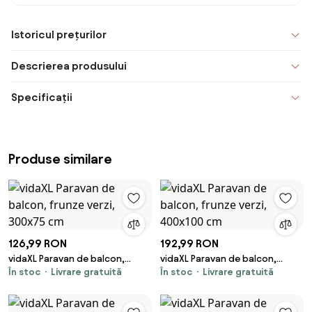
Istoricul prețurilor
Descrierea produsului
Specificații
Produse similare
126,99 RON
192,99 RON
vidaXL Paravan de balcon,
vidaXL Paravan de balcon,
În stoc
Livrare gratuită
În stoc
Livrare gratuită
frunze verzi, 300x75 cm
frunze verzi, 400x100 cm