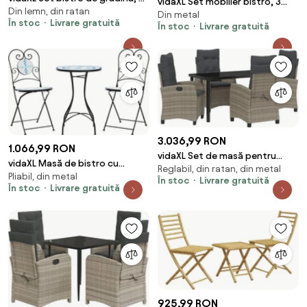
vidaXL Set mobilier bistro, 3
Din lemn, din ratan
piese, gri, poliratan și lemn
Din metal
piese, bronz, aluminiu turnat
În stoc
Livrare gratuită
acacia
În stoc
Livrare gratuită
3.036,99 RON
1.066,99 RON
vidaXL Set de masă pentru
vidaXL Masă de bistro cu
Reglabil, din ratan, din metal
grădină cu pernă 5 pcs Gri
Pliabil, din metal
mozaic, albastru și alb, fier și
În stoc
Livrare gratuită
poliratan
În stoc
Livrare gratuită
ceramică
925,99 RON