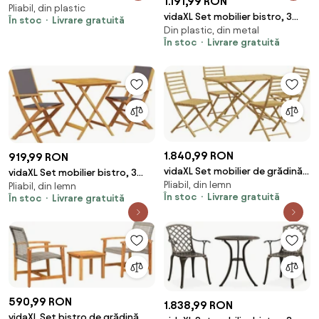
1.191,99 RON
Pliabil, din plastic
piese, verde, plastic
vidaXL Set mobilier bistro, 3
În stoc
Livrare gratuită
Din plastic, din metal
piese, teracotă/alb, plăci
În stoc
Livrare gratuită
ceramice
1.840,99 RON
919,99 RON
vidaXL Set mobilier de grădină,
vidaXL Set mobilier bistro, 3
Pliabil, din lemn
5 piese, bambus
Pliabil, din lemn
piese, textil antracit/lemn
În stoc
Livrare gratuită
În stoc
Livrare gratuită
masiv
590,99 RON
1.838,99 RON
vidaXL Set bistro de grădină, 3