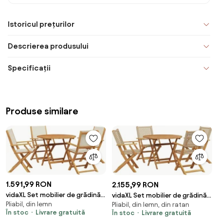
Istoricul prețurilor
Descrierea produsului
Specificații
Produse similare
1.591,99 RON
2.155,99 RON
vidaXL Set mobilier de grădină 5
vidaXL Set mobilier de grădină,
Pliabil, din lemn
piese textil alb crem/lemn
Pliabil, din lemn, din ratan
5 piese, bej, poliratan și lemn
În stoc
Livrare gratuită
În stoc
Livrare gratuită
masiv
masiv