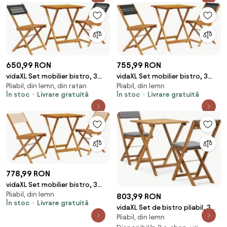
650,99 RON
755,99 RON
vidaXL Set mobilier bistro, 3
vidaXL Set mobilier bistro, 3
Pliabil, din lemn, din ratan
Pliabil, din lemn
piese, negru, poliratan și lemn
piese, negru, polipropilenă
În stoc
Livrare gratuită
În stoc
Livrare gratuită
masiv
lemn masiv
778,99 RON
vidaXL Set mobilier bistro, 3
Pliabil, din lemn
piese, textil bej/lemn masiv
803,99 RON
În stoc
Livrare gratuită
vidaXL Set de bistro pliabil, 3
Pliabil, din lemn
piese, cu perne, lemn masiv de