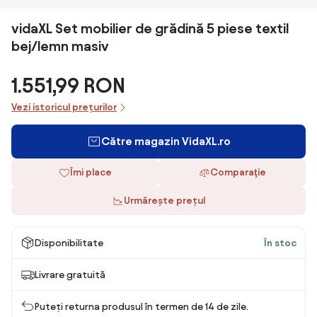
vidaXL Set mobilier de grădină 5 piese textil
bej/lemn masiv
1.551,99 RON
Vezi istoricul prețurilor
Către magazin VidaXL.ro
Îmi place
Comparaţie
Urmărește prețul
Disponibilitate
În stoc
Livrare gratuită
Puteți returna produsul în termen de 14 de zile.