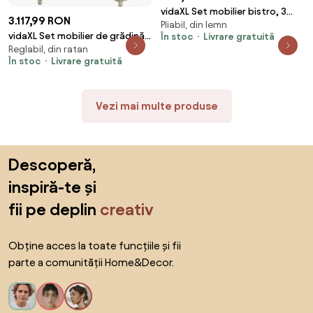
vidaXL Set mobilier bistro, 3
3.117,99 RON
Pliabil, din lemn
piese, bambus
vidaXL Set mobilier de grădină
În stoc
Livrare gratuită
Reglabil, din ratan
cu perne, 5 piese gri deschis
În stoc
Livrare gratuită
poliratan
Vezi mai multe produse
Sari peste subsol, revino la începutul paginii
Descoperă,
inspiră-te și
fii pe deplin
creativ
Obține acces la toate funcțiile și fii
parte a comunității Home&Decor.