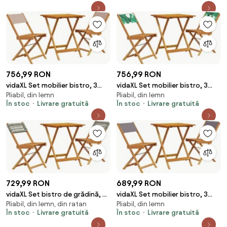
756,99 RON
756,99 RON
vidaXL Set mobilier bistro, 3
vidaXL Set mobilier bistro, 3
Pliabil, din lemn
Pliabil, din lemn
piese, textil taupe/lemn masiv
piese, textil model frunze/lemn
În stoc
Livrare gratuită
În stoc
Livrare gratuită
masiv
729,99 RON
689,99 RON
vidaXL Set bistro de grădină, 3
vidaXL Set mobilier bistro, 3
Pliabil, din lemn, din ratan
Pliabil, din lemn
piese, gri, poliratan și lemn
piese, textil antracit/lemn
În stoc
Livrare gratuită
În stoc
Livrare gratuită
masiv
masiv