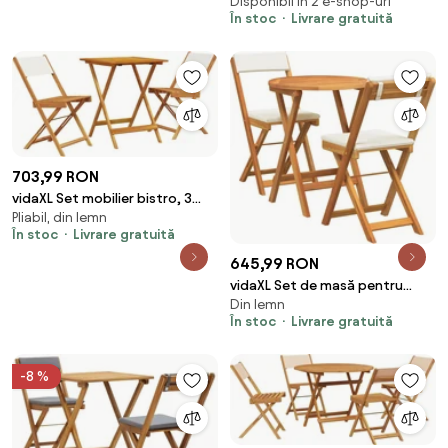
acacia
Disponibil în 2 e-shop-uri
În stoc
Livrare gratuită
703,99 RON
vidaXL Set mobilier bistro, 3
Pliabil, din lemn
piese, textil alb crem/lemn
În stoc
Livrare gratuită
masiv
645,99 RON
vidaXL Set de masă pentru
Din lemn
grădină cu pernă 3 pcs Ulei
În stoc
Livrare gratuită
Natural
-8 %