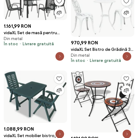
1.161,99 RON
vidaXL Set de masă pentru
Din metal
grădină 5 pcs Negru
970,99 RON
În stoc
Livrare gratuită
vidaXL Set Bistro de Grădină 3
Din metal
pcs Alb Aluminiu
În stoc
Livrare gratuită
1.088,99 RON
vidaXL Set mobilier bistro, 3