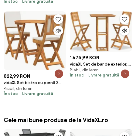
În stoc
Livrare gratuită
Natural
1.475,99 RON
vidaXL Set de bar de exterior, 3
Pliabil, din lemn
piese, lemn masiv de acacia
În stoc
Livrare gratuită
822,99 RON
vidaXL Set bistro cu pernă 3
Pliabil, din lemn
pcs Ulei Natural Lemn Solid de
În stoc
Livrare gratuită
Acacia
Cele mai bune produse de la VidaXL.ro