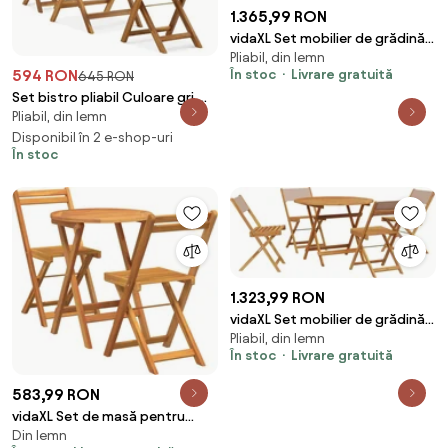
1.365,99 RON
vidaXL Set mobilier de grădină 5
Pliabil, din lemn
piese textil bej/lemn masiv
594 RON
În stoc
Livrare gratuită
645 RON
Set bistro pliabil Culoare gri,
Pliabil, din lemn
FRANKIE
Disponibil în 2 e-shop-uri
În stoc
1.323,99 RON
vidaXL Set mobilier de grădină 5
Pliabil, din lemn
piese textil taupe/lemn masiv
În stoc
Livrare gratuită
583,99 RON
vidaXL Set de masă pentru
Din lemn
grădină cu pernă 3 pcs Ulei