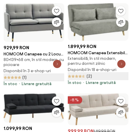
1.899,99 RON
929,99 RON
HOMCOM Canapea Extensibila
HOMCOM Canapea cu 2 Locuri
Extensibilă, în stil modern,
cu 2 Locuri, Gri | Aosom
80×139×68 cm, în stil modern, cu
din Material Textil cu Perne
pentru dormit zilnic
Romania
picioare
Capitonate, Canapea
Disponibil în 18 e-shop-uri
Disponibil în 3 e-shop-uri
Modernă cu 2 Locuri cu Picioare
(2)
(1)
din Oțel 139x68x80cm, Gri |
În stoc
Livrare gratuită
Aosom Romania
În stoc
Livrare gratuită
-11 %
1.099,99 RON
999,99 RON
1.119,99 RON