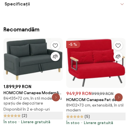
Specificații
Recomandăm
-5 %
1.899,99 RON
HOMCOM Canapea Modernă
949,99 RON
999,99 RON
84×135×72 cm, în stil modern, cu
cu 2 Locuri, Brațe, 2 Perne
HOMCOM Canapea Pat de 2
spațiu de depozitare
Detașabile și Spațiu pentru
81×102×73 cm, extensibilă, în stil
Locuri cu Spătar Reglabil pe 5
Disponibil în 2 e-shop-uri
Depozitare, 135x72x84 cm, Gri |
modern
Nivele, Canapea Pat Pliabilă
(2)
Aosom Romania
(5)
Matrimonială, 102x73x81 cm,
În stoc
Livrare gratuită
Roșu | Aosom Romania
În stoc
Livrare gratuită