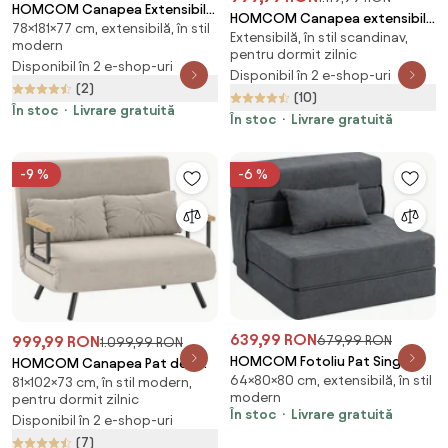
HOMCOM Canapea Extensibilă
HOMCOM Canapea extensibila
78×181×77 cm, extensibilă, în stil
cu 3 Locuri, 2 Brațe Detașabile
Extensibilă, în stil scandinav,
extensibila cu 3 locuri in stil
modern
și Suport pentru Pahare,
pentru dormit zilnic
scandinav, cu 2 cotiere
Disponibil în 2 e-shop-uri
181x77x78 cm, Gri antracit |
Disponibil în 2 e-shop-uri
detasabile si tapiterie, bej |
(2)
Aosom Romania
(10)
Aosom Romania
În stoc
Livrare gratuită
În stoc
Livrare gratuită
-9 %
-6 %
639,99 RON
679,99 RON
999,99 RON
1.099,99 RON
HOMCOM Fotoliu Pat Single
HOMCOM Canapea Pat de 2
64×80×80 cm, extensibilă, în stil
Pliabil Modern, Fotoliu de Podea
81×102×73 cm, în stil modern,
Locuri cu Spătar Reglabil pe 5
modern
pentru dormit zilnic
Compact Convertibil în
Nivele și 2 Perne din Material
În stoc
Livrare gratuită
Disponibil în 2 e-shop-uri
Șezlong și Saltea, Pat pentru
Capitonat, 102x73x81 cm, Crem
Living, Cameră de zi și Birou,
(7)
Alb | Aosom Romania