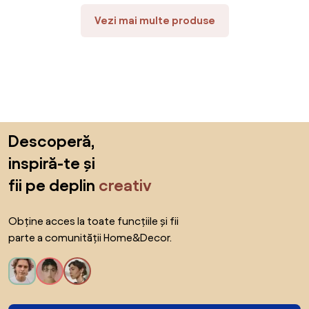
Vezi mai multe produse
Sari peste subsol, revino la începutul paginii
Descoperă,
inspiră-te și
fii pe deplin
creativ
Obține acces la toate funcțiile și fii
parte a comunității Home&Decor.