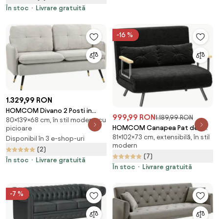
80x80x64 cm, Gri Închis |
În stoc
Livrare gratuită
Aosom Romania
-16 %
1.329,99 RON
HOMCOM Divano 2 Posti in
999,99 RON
1.189,99 RON
80×139×68 cm, în stil modern, cu
Tessuto Effetto Lino con
HOMCOM Canapea Pat de 2
picioare
Braccioli e Cuscini Imbottiti,
81×102×73 cm, extensibilă, în stil
Locuri cu Spătar Reglabil pe 5
Disponibil în 3 e-shop-uri
Divanetto 2 Posti Moderno con
modern
Nivele și 2 Perne din Material
(2)
Gambe in Acciaio, per Ufficio,
(7)
Capitonat, 102x73x81 cm,
Soggiorno, Salotto e Camera
În stoc
Livrare gratuită
Negru | Aosom Romania
În stoc
Livrare gratuită
da Letto, 139x68x80 cm, Crema
| Aosom Romania
-7 %