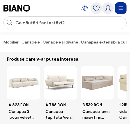
Sari peste navigare, accesează conținutul
Introducerea căutării
Sari peste conținut, mergi la subsol
Mobilier
Canapele
Canapele și divane
Canapea extensibilă cu la
Produse care v-ar putea interesa
4.623 RON
4.786 RON
3.539 RON
1.215
Canapea 3
Canapea
Canapea lemn
vidaX
locuri velvet
tapitata Vienna
masiv Finn
Cana
Tulum
3 locuri
Extensibilă cu
155 x
plusat/picioare
Depozitare
țesăt