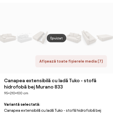
negre – L200 x
Personalizabilă
l92 x h95
- Jarell 18 (Bej),
Colțul în
dreapta
Epuizat
Afișează toate fișierele media (7)
Canapea extensibilă cu ladă Tuko - stofă
hidrofobă bej Murano 833
Dimensiuni
95×210×100 cm
Variantă selectată:
Canapea extensibilă cu ladă Tuko - stofă hidrofobă bej