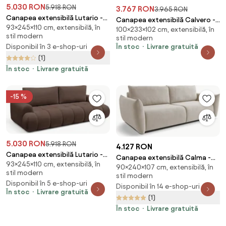
5.030 RON
5.918 RON
3.767 RON
3.965 RON
Canapea extensibilă Lutario -
Canapea extensibilă Calvero -
93×245×110 cm, extensibilă, în
chenille bej deschis Vibe 06
100×233×102 cm, extensibilă, în
țesătură bej Kiara 852
stil modern
stil modern
Disponibil în 3 e-shop-uri
În stoc
Livrare gratuită
(1)
În stoc
Livrare gratuită
-15 %
5.030 RON
5.918 RON
4.127 RON
Canapea extensibilă Lutario -
Canapea extensibilă Calma -
93×245×110 cm, extensibilă, în
șenilă maro Vibe 26
90×240×107 cm, extensibilă, în
tricot bej hidrofob Curio 09
stil modern
stil modern
Disponibil în 5 e-shop-uri
Disponibil în 14 e-shop-uri
În stoc
Livrare gratuită
(1)
În stoc
Livrare gratuită