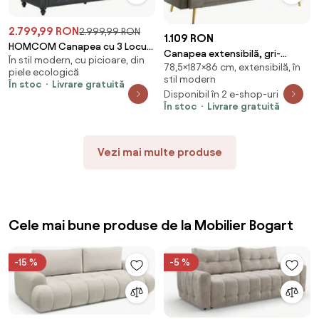
2.799,99 RON
2.999,99 RON
1.109 RON
HOMCOM Canapea cu 3 Locuri,
Canapea extensibilă, gri-
În stil modern, cu picioare, din
Brațe și Tapițerie Groasă,
78,5×187×86 cm, extensibilă, în
maroniu Taupe/gold crom-
piele ecologică
213x86x79 cm, Negru | Aosom
stil modern
auriu, ALISIA
În stoc
Livrare gratuită
Romania
Disponibil în 2 e-shop-uri
În stoc
Livrare gratuită
Vezi mai multe produse
Cele mai bune produse de la Mobilier Bogart
-15 %
-5 %