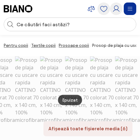
Sari peste navigare, accesează conținutul
Introducerea căutării
Sari peste conținut, mergi la subsol
Pentru copii
Textile copii
Prosoape copii
Prosop de plaja cu usc
Epuizat
Afișează toate fișierele media (6)