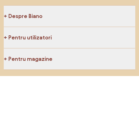
Despre Biano
Pentru utilizatori
Pentru magazine
Asigură-te că explorezi
Produse
Inspirații
AI designer
Ne poți găsi pe rețelele de socializare