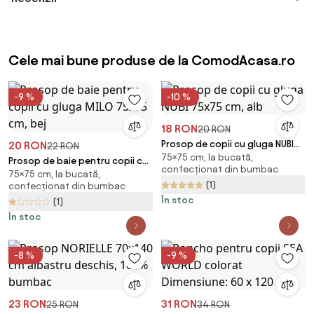
Cele mai bune produse de la ComodAcasa.ro
-9 %
-10 %
18 RON
20 RON
Prosop de copii cu gluga NUBI
20 RON
22 RON
75×75 cm, la bucată,
75x75 cm, alb
Prosop de baie pentru copii cu
confecționat din bumbac
75×75 cm, la bucată,
gluga MILO 75x75 cm, bej
(1)
confecționat din bumbac
În stoc
(1)
În stoc
-8 %
-9 %
23 RON
31 RON
25 RON
34 RON