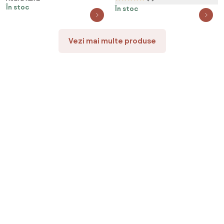
cm, 100% microfibra
În stoc
În stoc
Vezi mai multe produse