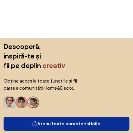
Sari peste subsol, revino la începutul paginii
Descoperă,
inspiră-te și
fii pe deplin
creativ
Obține acces la toate funcțiile și fii
parte a comunității Home&Decor.
Vreau toate caracteristicile!