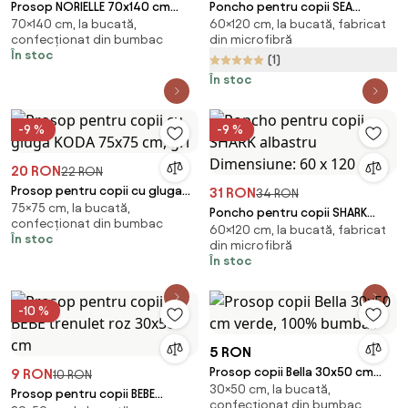
Prosop NORIELLE 70x140 cm
Poncho pentru copii SEA
70×140 cm, la bucată,
60×120 cm, la bucată, fabricat
albastru deschis, 100% bumbac
WORLD colorat Dimensiune: 60
confecționat din bumbac
din microfibră
x 120 cm
În stoc
(1)
În stoc
-9 %
-9 %
20 RON
22 RON
Prosop pentru copii cu gluga
31 RON
34 RON
75×75 cm, la bucată,
KODA 75x75 cm, gri
Poncho pentru copii SHARK
confecționat din bumbac
60×120 cm, la bucată, fabricat
albastru Dimensiune: 60 x 120
În stoc
din microfibră
cm
În stoc
-10 %
5 RON
Prosop copii Bella 30x50 cm
9 RON
10 RON
30×50 cm, la bucată,
verde, 100% bumbac
Prosop pentru copii BEBE
confecționat din bumbac