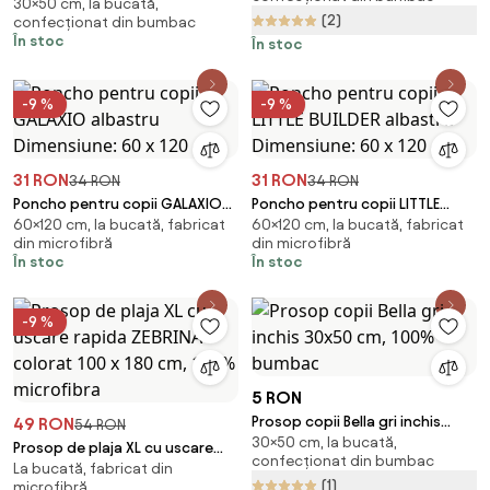
30×50 cm, la bucată,
trenulet roz 30x50 cm
(2)
confecționat din bumbac
În stoc
În stoc
-9 %
-9 %
31 RON
31 RON
34 RON
34 RON
Poncho pentru copii GALAXIO
Poncho pentru copii LITTLE
60×120 cm, la bucată, fabricat
60×120 cm, la bucată, fabricat
albastru Dimensiune: 60 x 120
BUILDER albastru Dimensiune:
din microfibră
din microfibră
cm
60 x 120 cm
În stoc
În stoc
-9 %
5 RON
Prosop copii Bella gri inchis
49 RON
54 RON
30×50 cm, la bucată,
30x50 cm, 100% bumbac
Prosop de plaja XL cu uscare
confecționat din bumbac
La bucată, fabricat din
rapida ZEBRINA colorat 100 x 180
(1)
microfibră