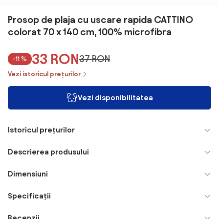
Prosop de plaja cu uscare rapida CATTINO
colorat 70 x 140 cm, 100% microfibra
33 RON
37 RON
-11 %
Vezi istoricul prețurilor
Vezi disponibilitatea
Istoricul prețurilor
Descrierea produsului
Dimensiuni
Specificații
Recenzii