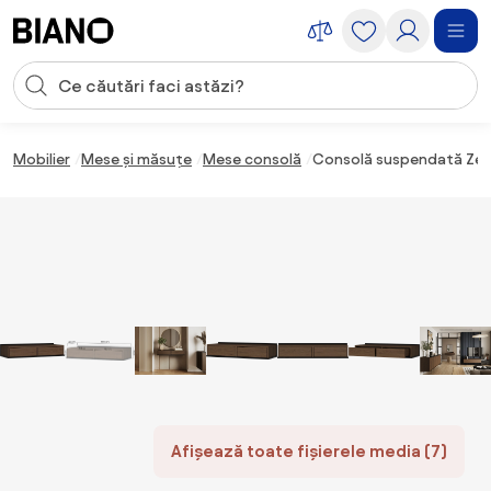
Sari peste navigare, accesează conținutul
Introducerea căutării
Sari peste conținut, mergi la subsol
Mobilier
Mese și măsuțe
Mese consolă
Consolă suspendată Zena
Afișează toate fișierele media (7)