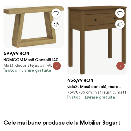
599,99 RON
HOMCOM Masă Consolă 140
Mată, decor stejar, din PAL
cm, Retro Canapea cu Spațiu
În stoc
Livrare gratuită
de Depozitare, Stejar. | Aosom
Romania
456,99 RON
vidaXL Masă consolă, maro
75×70×35 cm, în stil rustic, mată
miere, 70x35x75 cm, lemn
În stoc
Livrare gratuită
masiv de pin
Cele mai bune produse de la Mobilier Bogart