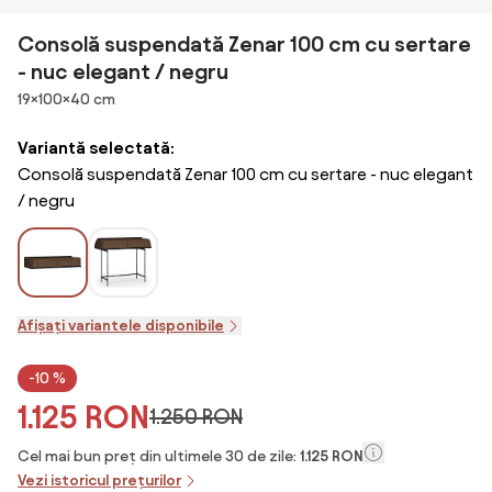
Consolă suspendată Zenar 100 cm cu sertare
- nuc elegant / negru
Dimensiuni
19×100×40 cm
Variantă selectată:
Consolă suspendată Zenar 100 cm cu sertare - nuc elegant
/ negru
Afișați variantele disponibile
-10 %
1.125 RON
1.250 RON
Cel mai bun preț din ultimele 30 de zile:
1.125 RON
Vezi istoricul prețurilor