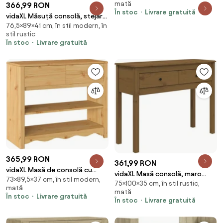
mată
366,99 RON
În stoc
Livrare gratuită
vidaXL Măsuță consolă, stejar
76,5×89×41 cm, în stil modern, în
artizanal, 89x41x76,5 cm, lemn
stil rustic
prelucrat
În stoc
Livrare gratuită
365,99 RON
361,99 RON
vidaXL Masă de consolă cu
vidaXL Masă consolă, maro
73×89,5×37 cm, în stil modern,
sertar Drammen Stejar 89,5 x
75×100×35 cm, în stil rustic,
miere, 100x35x75 cm, lemn
mată
37 x 73 cm
mată
masiv de pin
În stoc
Livrare gratuită
În stoc
Livrare gratuită