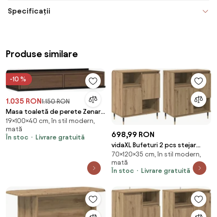
Specificații
Produse similare
-10 %
1.035 RON
1.150 RON
Masa toaletă de perete Zenar
19×100×40 cm, în stil modern,
100 cm cu sertare - nuc elegant
mată
/ negru
698,99 RON
În stoc
Livrare gratuită
vidaXL Bufeturi 2 pcs stejar
70×120×35 cm, în stil modern,
artizanal 120 x 35 x 70 cm Lemn
mată
compozit
În stoc
Livrare gratuită