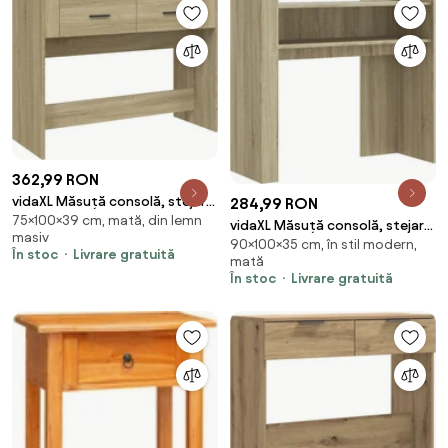
362,99 RON
vidaXL Măsuță consolă, stejar
284,99 RON
75×100×39 cm, mată, din lemn
sonoma, 100x39x75 cm, lemn
vidaXL Măsuță consolă, stejar
masiv
prelucrat
90×100×35 cm, în stil modern,
sonoma, 100x35x90 cm, lemn
În stoc
Livrare gratuită
mată
prelucrat
În stoc
Livrare gratuită