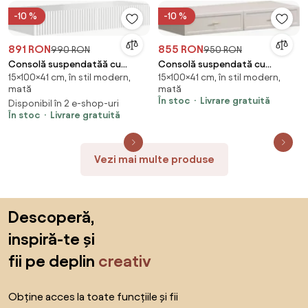
-10 %
-10 %
891 RON
855 RON
990 RON
950 RON
Consolă suspendatăă cu
Consolă suspendată cu
15×100×41 cm, în stil modern,
15×100×41 cm, în stil modern,
sertare Nicole 100 cm - alb mat
sertare Lorini 100 cm - cașmir /
mată
mată
mânere aurii T-bar
În stoc
Livrare gratuită
Disponibil în 2 e-shop-uri
În stoc
Livrare gratuită
Vezi mai multe produse
Sari peste subsol, revino la începutul paginii
Descoperă,
inspiră-te și
fii pe deplin
creativ
Obține acces la toate funcțiile și fii