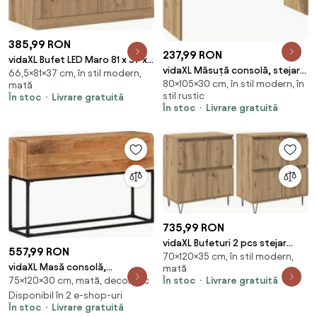
385,99 RON
237,99 RON
vidaXL Bufet LED Maro 81 x 37 x
vidaXL Măsuță consolă, stejar
66,5×81×37 cm, în stil modern,
66,5 cm Lemn compozit
80×105×30 cm, în stil modern, în
artizanal, 105x30x80 cm, lemn
mată
stil rustic
În stoc
Livrare gratuită
prelucrat
În stoc
Livrare gratuită
735,99 RON
vidaXL Bufeturi 2 pcs stejar
557,99 RON
70×120×35 cm, în stil modern,
artizanal 120 x 35 x 70 cm Lemn
vidaXL Masă consolă,
mată
compozit
În stoc
Livrare gratuită
75×120×30 cm, mată, decor tec
120x30x75 cm, lemn masiv de
acacia
Disponibil în 2 e-shop-uri
În stoc
Livrare gratuită