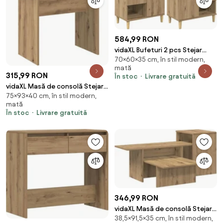
584,99 RON
vidaXL Bufeturi 2 pcs Stejar
70×60×35 cm, în stil modern,
Artizanal 60 x 35 x 70 cm Lemn
mată
compozit
315,99 RON
În stoc
Livrare gratuită
vidaXL Masă de consolă Stejar
75×93×40 cm, în stil modern,
Artizanal 93 x 40 x 75 cm Lemn
mată
compozit
În stoc
Livrare gratuită
346,99 RON
vidaXL Masă de consolă Stejar
38,5×91,5×35 cm, în stil modern,
Artizanal 91,5 x 35 x 38,5 cm