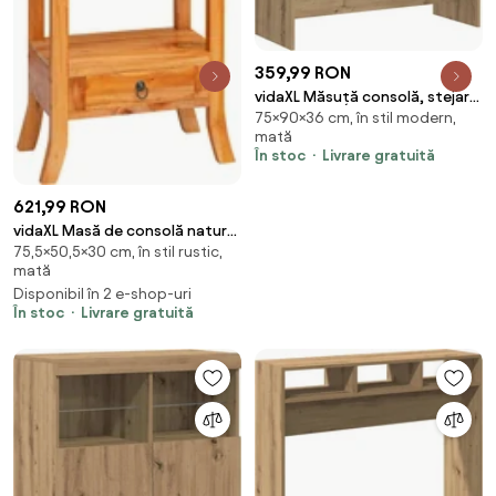
359,99 RON
vidaXL Măsuță consolă, stejar
75×90×36 cm, în stil modern,
artizanal,90x36x75 cm, lemn
mată
prelucrat
În stoc
Livrare gratuită
621,99 RON
vidaXL Masă de consolă natural
75,5×50,5×30 cm, în stil rustic,
50,5 x 30 x 75,5 cm Lemn masiv
mată
de mahon
Disponibil în 2 e-shop-uri
În stoc
Livrare gratuită