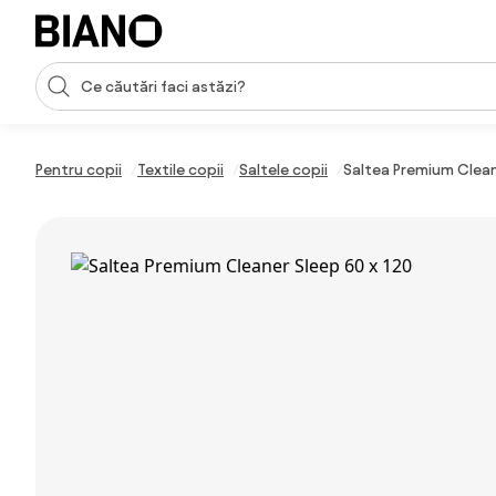
Sari peste navigare, accesează conținutul
Introducerea căutării
Sari peste conținut, mergi la subsol
Pentru copii
Textile copii
Saltele copii
Saltea Premium Clean