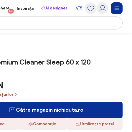
chere
AI designer
Inspirații
46
emium Cleaner Sleep 60 x 120
N
ețurilor
Către magazin nichiduta.ro
ace
Comparaţie
Urmărește prețul