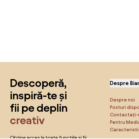
Sari peste subsol, revino la începutul paginii
Descoperă,
Despre Bia
inspiră-te și
Despre noi
fii pe deplin
Posturi disp
Contactați-
creativ
Pentru Medi
Caracteristi
Obține acces la toate funcțiile și fii