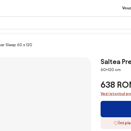
Vou
er Sleep 60 x 120
Saltea Pr
Dimensiuni
60×120 cm
638 RO
Vezi istoricul pr
Îmi pl