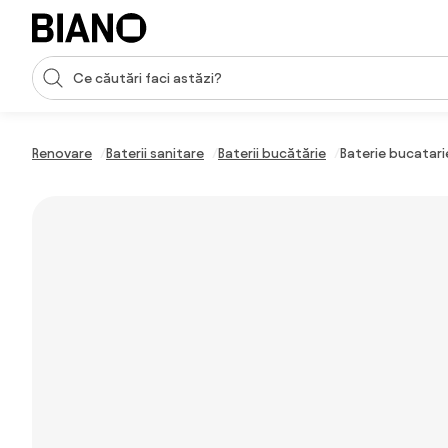
Sari peste navigare, accesează conținutul
Introducerea căutării
Sari peste conținut, mergi la subsol
Renovare
Baterii sanitare
Baterii bucătărie
Baterie bucatari