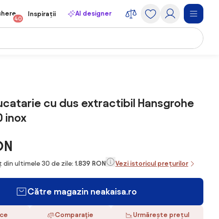
chere
AI designer
Inspirații
40
ucatarie cu dus extractibil Hansgrohe
 inox
ON
 din ultimele 30 de zile:
1.839 RON
Vezi istoricul prețurilor
Către magazin neakaisa.ro
ace
Comparaţie
Urmărește prețul