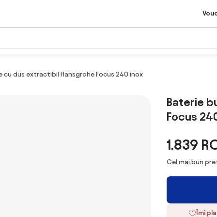
Vou
e cu dus extractibil Hansgrohe Focus 240 inox
Baterie b
Focus 240
1.839 R
Cel mai bun preț
Îmi pl