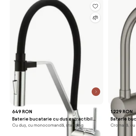
649 RON
1.229 RON
Baterie bucatarie cu dus extractibil
Baterie bu
Cu duș, cu monocomandă, standing
Cromată, cu
negru Invena Terra
monocomand
Graphite