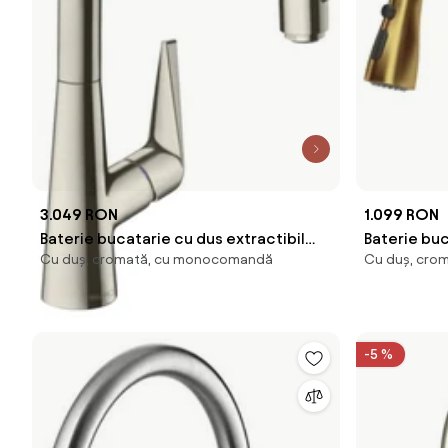
3.049 RON
1.099 RON
Baterie bucatarie cu dus extractibil
Baterie buc
Cu duș, cromată, cu monocomandă
Cu duș, cro
Hansgrohe Talis Select M51 sBox cu 2
Quadron Uni
jeturi crom periat
auriu
-5 %