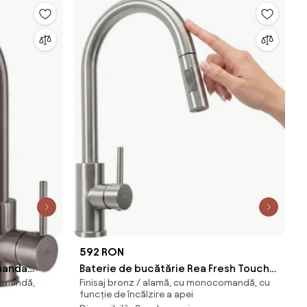
592 RON
manda
Baterie de bucătărie Rea Fresh Touch
comandă,
Finisaj bronz / alamă, cu monocomandă, cu
iat
Brush Nickel
funcție de încălzire a apei