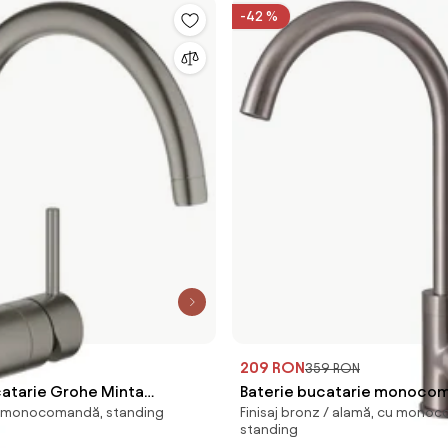
-42 %
209 RON
359 RON
catarie Grohe Minta
Baterie bucatarie monoco
 monocomandă, standing
Finisaj bronz / alamă, cu mono
a antracit periat Hard
Rubineta Axe finisaj inox per
standing