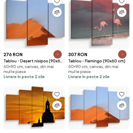
276 RON
307 RON
Tablou - Deșert nisipos (90x60
Tablou - Flamingo (90x60 cm)
60×90 cm, canvas, din mai
60×90 cm, canvas, din mai
cm)
multe piese
multe piese
Livrare în peste 2 zile
Livrare în peste 2 zile