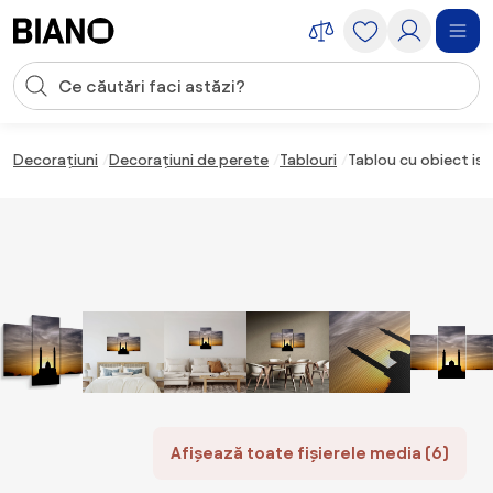
Sari peste navigare, accesează conținutul
Introducerea căutării
Sari peste conținut, mergi la subsol
Decorațiuni
Decorațiuni de perete
Tablouri
Tablou cu obiect is
Afișează toate fișierele media (6)