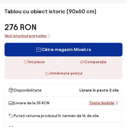
Tablou cu obiect istoric (90x60 cm)
276 RON
Vezi istoricul prețurilor
Către magazin Mivali.ro
Îmi place
Comparaţie
Urmărește prețul
Disponibilitate
Livrare în peste 2 zile
Livrare de la 35 RON
Toate livrările
Puteți returna produsul în termen de 14 de zile.