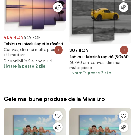
404 RON
449 RON
Tablou cu nivelul apei la răsăsrit
Canvas, din mai multe piese, în
307 RON
de soare (150x105 cm)
stil modern
Tablou - Mașină rapidă (90x60
Disponibil în 2 e-shop-uri
60×90 cm, canvas, din mai
cm)
Livrare în peste 2 zile
multe piese
Livrare în peste 2 zile
Cele mai bune produse de la Mivali.ro