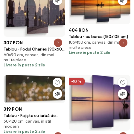
404 RON
Tablou - cu barca (150x105 cm)
105×150 cm, canvas, din mai
307 RON
multe piese
Tablou - Podul Charles (90x60
Livrare în peste 2 zile
60×90 cm, canvas, din mai
cm)
multe piese
Livrare în peste 2 zile
-10 %
319 RON
Tablou - Pajiște cu iarbă de
50×120 cm, canvas, în stil
cozonac N⁰2 (120x50 cm)
modern
Livrare în peste 2 zile