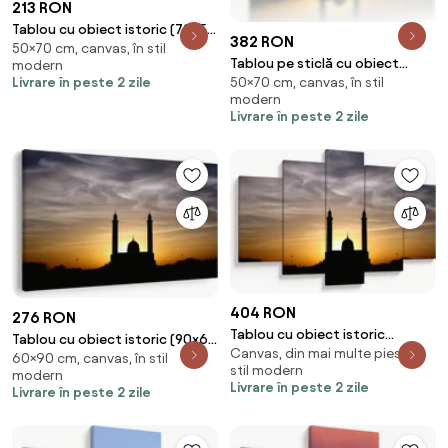
213 RON
Tablou cu obiect istoric (70x50
382 RON
50×70 cm, canvas, în stil
cm)
Tablou pe sticlă cu obiect
modern
Livrare în peste 2 zile
50×70 cm, canvas, în stil
istoric (70x50 cm)
modern
Livrare în peste 2 zile
404 RON
276 RON
Tablou cu obiect istoric
Tablou cu obiect istoric (90x60
Canvas, din mai multe piese, în
(150x105 cm)
60×90 cm, canvas, în stil
cm)
stil modern
modern
Livrare în peste 2 zile
Livrare în peste 2 zile