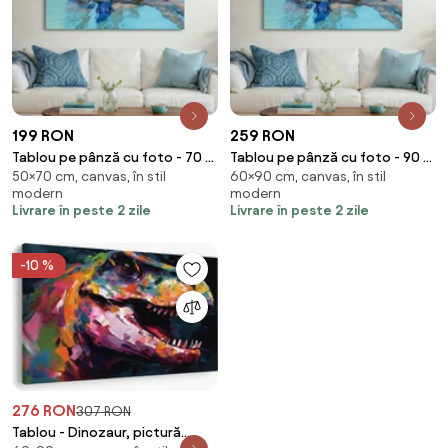
199 RON
259 RON
Tablou pe pânză cu foto - 70 x
Tablou pe pânză cu foto - 90 x
50×70 cm, canvas, în stil
60×90 cm, canvas, în stil
50 cm (70x50 cm)
60 cm (90x60 cm)
modern
modern
Livrare în peste 2 zile
Livrare în peste 2 zile
-10 %
276 RON
307 RON
Tablou - Dinozaur, pictură