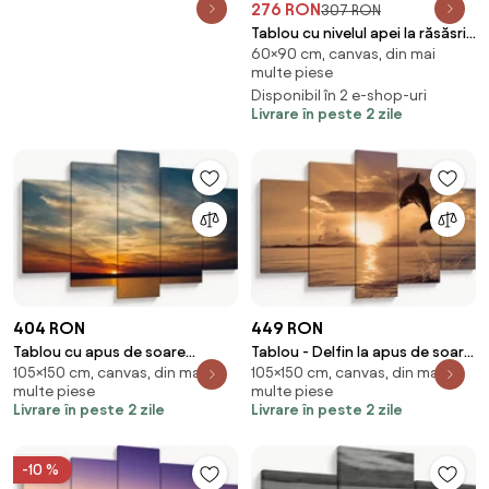
276 RON
307 RON
Tablou cu nivelul apei la răsăsrit
60×90 cm, canvas, din mai
de soare (90x60 cm)
multe piese
Disponibil în 2 e-shop-uri
Livrare în peste 2 zile
404 RON
449 RON
Tablou cu apus de soare
Tablou - Delfin la apus de soare
105×150 cm, canvas, din mai
105×150 cm, canvas, din mai
(150x105 cm)
(150x105 cm)
multe piese
multe piese
Livrare în peste 2 zile
Livrare în peste 2 zile
-10 %