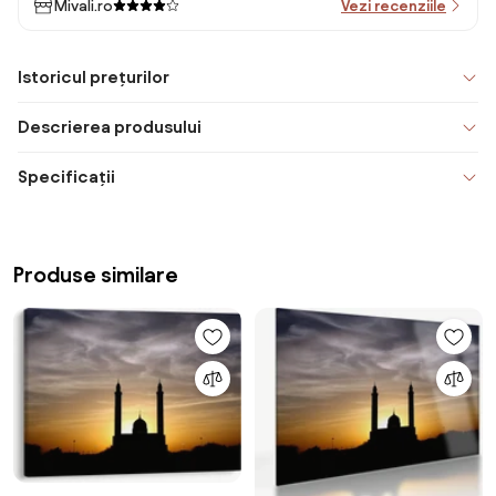
Mivali.ro
Vezi recenziile
Istoricul prețurilor
Descrierea produsului
Specificații
Produse similare