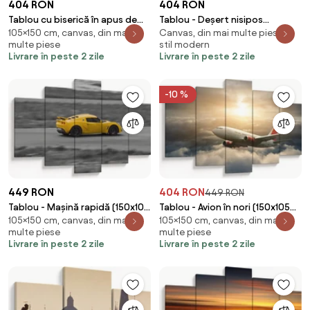
404 RON
404 RON
Tablou cu biserică în apus de
Tablou - Deșert nisipos
105×150 cm, canvas, din mai
Canvas, din mai multe piese, în
soare (150x105 cm)
(150x105 cm)
multe piese
stil modern
Livrare în peste 2 zile
Livrare în peste 2 zile
-10 %
449 RON
404 RON
449 RON
Tablou - Mașină rapidă (150x105
Tablou - Avion în nori (150x105
105×150 cm, canvas, din mai
105×150 cm, canvas, din mai
cm)
cm)
multe piese
multe piese
Livrare în peste 2 zile
Livrare în peste 2 zile