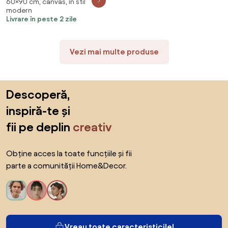
60×90 cm, canvas, în stil
(90x60 cm)
modern
Livrare în peste 2 zile
Vezi mai multe produse
Sari peste subsol, revino la începutul paginii
Descoperă,
inspiră-te și
fii pe deplin
creativ
Obține acces la toate funcțiile și fii
parte a comunității Home&Decor.
Vreau toate caracteristicile!