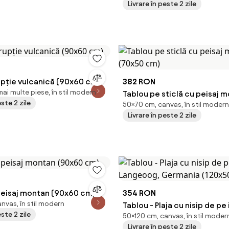
Livrare în peste 2 zile
upție vulcanică (90x60 cm)
382 RON
ai multe piese, în stil modern
Tablou pe sticlă cu peisaj 
este 2 zile
50×70 cm, canvas, în stil modern
(70x50 cm)
Livrare în peste 2 zile
peisaj montan (90x60 cm)
354 RON
nvas, în stil modern
Tablou - Plaja cu nisip de pe 
este 2 zile
50×120 cm, canvas, în stil moder
Langeoog, Germania (120x
Livrare în peste 2 zile