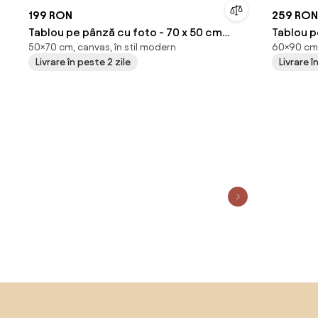
199 RON
259 RON
Tablou pe pânză cu foto - 70 x 50 cm
Tablou pe pâ
50×70 cm, canvas, în stil modern
60×90 cm,
(70x50 cm)
(90x60 
Livrare în peste 2 zile
Livrare î
Sari peste subsol, revino la începutul paginii