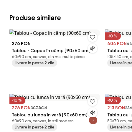
Produse similare
-10 %
276 RON
404 RON
44
Tablou - Copac în câmp (90x60 cm)
Tablou cu l
60×90 cm, canvas, din mai multe piese
105×150 cm, 
Livrare în peste 2 zile
Livrare în p
-10 %
-10 %
276 RON
213 RON
307 RON
236
Tablou cu lunca în vară (90x60 cm)
Tablou cu l
60×90 cm, canvas, în stil modern
50×70 cm, ca
Livrare în peste 2 zile
Livrare în p