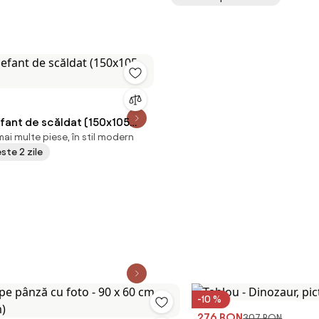
efant de scăldat (150x105
ai multe piese, în stil modern
este 2 zile
-10 %
276 RON
307 RON