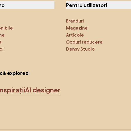
no
Pentru utilizatori
Branduri
onibile
Magazine
ne
Articole
a
Coduri reducere
ci
Densy Studio
că explorezi
Inspirații
AI designer