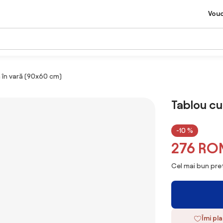
Vou
 în vară (90x60 cm)
Tablou cu
-10 %
276 RO
Cel mai bun preț
Îmi pl