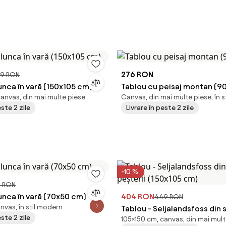
276 RON
9 RON
unca în vară (150x105 cm)
Tablou cu peisaj montan (9
canvas, din mai multe piese
Canvas, din mai multe piese, în 
este 2 zile
Livrare în peste 2 zile
-10 %
 RON
unca în vară (70x50 cm)
404 RON
449 RON
nvas, în stil modern
Tablou - Seljalandsfoss din 
este 2 zile
105×150 cm, canvas, din mai mult
peșterii (150x105 cm)