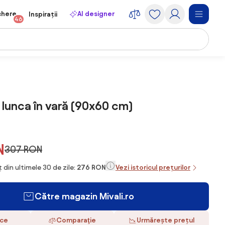
chere
AI designer
Inspirații
46
 lunca în vară (90x60 cm)
N
307 RON
 din ultimele 30 de zile:
276 RON
Vezi istoricul prețurilor
Către magazin Mivali.ro
ace
Comparaţie
Urmărește prețul