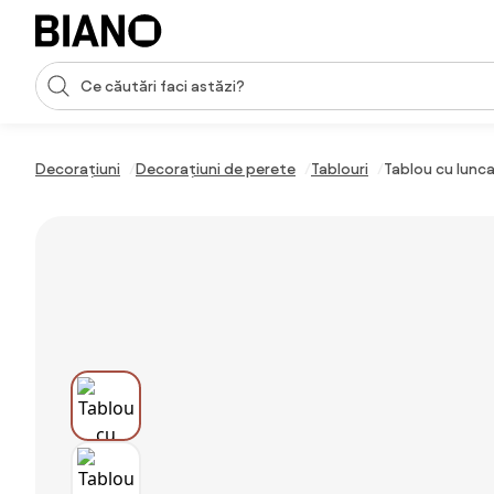
Sari peste navigare, accesează conținutul
Introducerea căutării
Sari peste conținut, mergi la subsol
Decorațiuni
Decorațiuni de perete
Tablouri
Tablou cu lunca