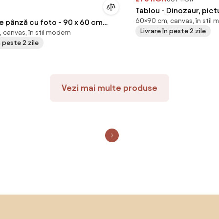
Tablou - Dinozaur, pic
60×90 cm, canvas, în stil 
nză cu foto - 90 x 60 cm
Livrare în peste 2 zile
 canvas, în stil modern
cm)
n peste 2 zile
Vezi mai multe produse