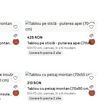
425 RON
montan
Tablou pe sticlă - puterea apei (70x50
50×70 cm, canvas, în stil modern
cm)
Livrare în peste 2 zile
213 RON
Tablou cu peisaj montan (70x50 cm)
50×70 cm, canvas, în stil modern
insula
Livrare în peste 2 zile
n
50 cm)