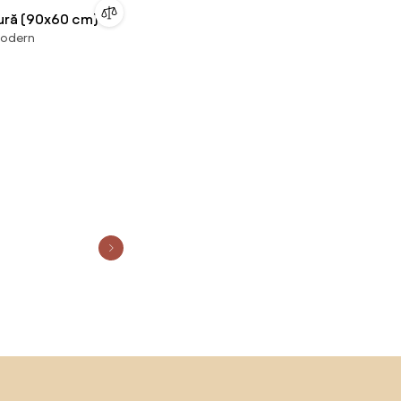
tură (90x60 cm)
modern