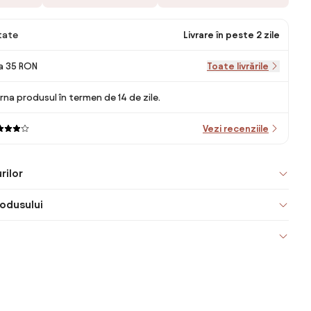
itate
Livrare în peste 2 zile
la 35 RON
Toate livrările
rna produsul în termen de 14 de zile.
Vezi recenziile
rilor
odusului