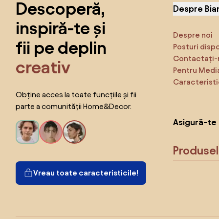
Descoperă,
Despre Bia
inspiră-te și
Despre noi
fii pe deplin
Posturi disp
Contactați-
creativ
Pentru Medi
Caracteristi
Obține acces la toate funcțiile și fii
parte a comunității Home&Decor.
Asigură-te 
Produse
Vreau toate caracteristicile!