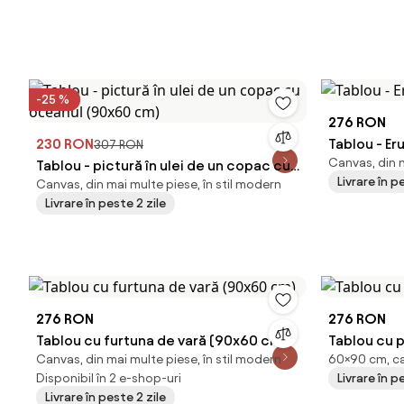
-25 %
276 RON
230 RON
Tablou - Er
307 RON
Canvas, din m
Tablou - pictură în ulei de un copac cu
Livrare în p
Canvas, din mai multe piese, în stil modern
oceanul (90x60 cm)
Livrare în peste 2 zile
276 RON
276 RON
Tablou cu furtuna de vară (90x60 cm)
Tablou cu 
Canvas, din mai multe piese, în stil modern
60×90 cm, ca
Disponibil în 2 e-shop-uri
Livrare în p
Livrare în peste 2 zile