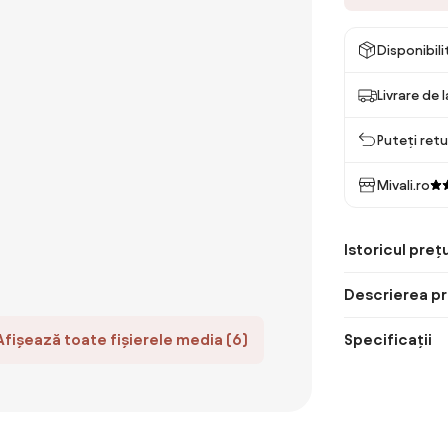
Disponibil
Livrare de 
Puteți retu
Mivali.ro
Istoricul prețu
Descrierea pr
Afișează toate fișierele media (6)
Specificații