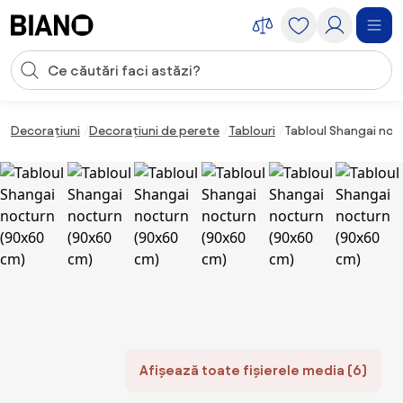
Sari peste navigare, accesează conținutul
Introducerea căutării
Sari peste conținut, mergi la subsol
Decorațiuni
Decorațiuni de perete
Tablouri
Tabloul Shangai noc
Afișează toate fișierele media (6)