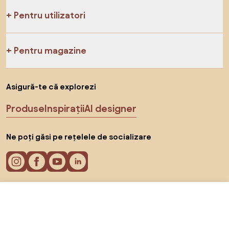
Pentru utilizatori
Pentru magazine
Asigură-te că explorezi
Produse
Inspirații
AI designer
Ne poți găsi pe rețelele de socializare
276 RON
Către magazin
Cookie-uri
Politica de confidențialitate
Termeni de utilizare