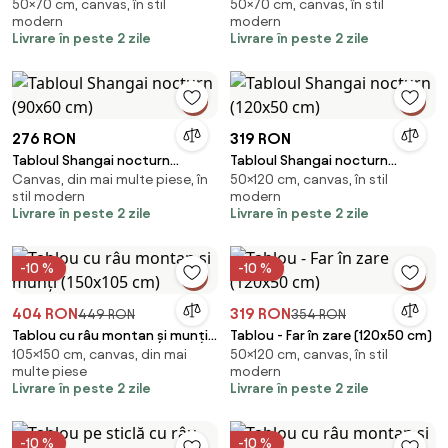
50×70 cm, canvas, în stil
50×70 cm, canvas, în stil
(70x50 cm)
nocturn (70x50 cm)
modern
modern
Livrare în peste 2 zile
Livrare în peste 2 zile
276 RON
319 RON
Tabloul Shangai nocturn
Tabloul Shangai nocturn
Canvas, din mai multe piese, în
50×120 cm, canvas, în stil
(90x60 cm)
(120x50 cm)
stil modern
modern
Livrare în peste 2 zile
Livrare în peste 2 zile
-10 %
-10 %
404 RON
319 RON
449 RON
354 RON
Tablou cu râu montan și munți
Tablou - Far în zare (120x50 cm)
105×150 cm, canvas, din mai
50×120 cm, canvas, în stil
(150x105 cm)
multe piese
modern
Livrare în peste 2 zile
Livrare în peste 2 zile
-10 %
-10 %