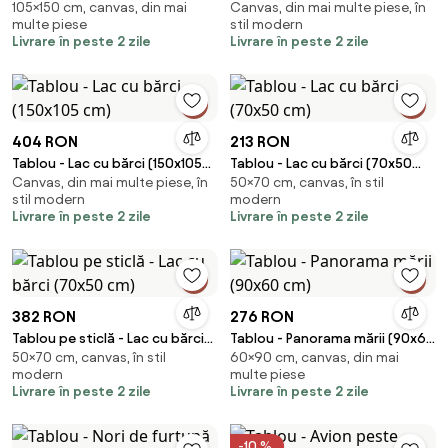
105×150 cm, canvas, din mai
Canvas, din mai multe piese, în
(150x105 cm)
multe piese
stil modern
Livrare în peste 2 zile
Livrare în peste 2 zile
404 RON
213 RON
Tablou - Lac cu bărci (150x105
Tablou - Lac cu bărci (70x50
Canvas, din mai multe piese, în
50×70 cm, canvas, în stil
cm)
cm)
stil modern
modern
Livrare în peste 2 zile
Livrare în peste 2 zile
382 RON
276 RON
Tablou pe sticlă - Lac cu bărci
Tablou - Panorama mării (90x60
50×70 cm, canvas, în stil
60×90 cm, canvas, din mai
(70x50 cm)
cm)
modern
multe piese
Livrare în peste 2 zile
Livrare în peste 2 zile
-10 %