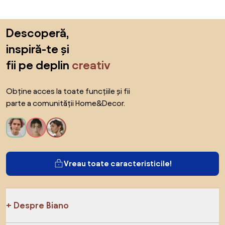
Sari peste subsol, revino la începutul paginii
Descoperă,
inspiră-te și
fii pe deplin
creativ
Obține acces la toate funcțiile și fii
parte a comunității Home&Decor.
Vreau toate caracteristicile!
Despre Biano