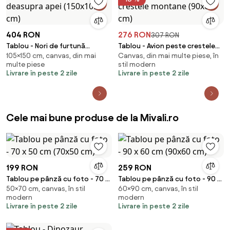
404 RON
276 RON
307 RON
Tablou - Nori de furtună
Tablou - Avion peste crestele
105×150 cm, canvas, din mai
Canvas, din mai multe piese, în
deasupra apei (150x105 cm)
montane (90x60 cm)
multe piese
stil modern
Livrare în peste 2 zile
Livrare în peste 2 zile
Cele mai bune produse de la Mivali.ro
199 RON
259 RON
Tablou pe pânză cu foto - 70 x
Tablou pe pânză cu foto - 90 x
50×70 cm, canvas, în stil
60×90 cm, canvas, în stil
50 cm (70x50 cm)
60 cm (90x60 cm)
modern
modern
Livrare în peste 2 zile
Livrare în peste 2 zile