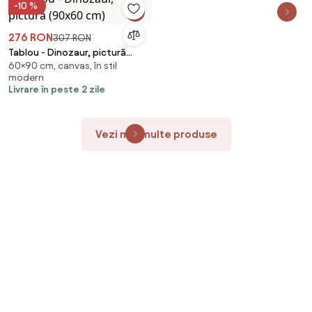
-10 %
276 RON
307 RON
Tablou - Dinozaur, pictură
60×90 cm, canvas, în stil
(90x60 cm)
modern
Livrare în peste 2 zile
Vezi mai multe produse