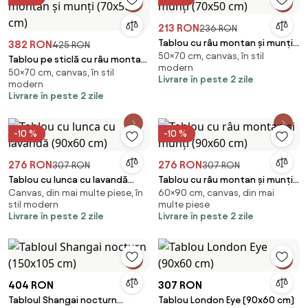
213 RON
236 RON
Tablou cu râu montan și munți
382 RON
425 RON
50×70 cm, canvas, în stil
(70x50 cm)
Tablou pe sticlă cu râu montan
modern
50×70 cm, canvas, în stil
și munți (70x50 cm)
Livrare în peste 2 zile
modern
Livrare în peste 2 zile
-10 %
-10 %
276 RON
276 RON
307 RON
307 RON
Tablou cu lunca cu lavandă
Tablou cu râu montan și munți
Canvas, din mai multe piese, în
60×90 cm, canvas, din mai
(90x60 cm)
(90x60 cm)
stil modern
multe piese
Livrare în peste 2 zile
Livrare în peste 2 zile
404 RON
307 RON
Tabloul Shangai nocturn
Tablou London Eye (90x60 cm)