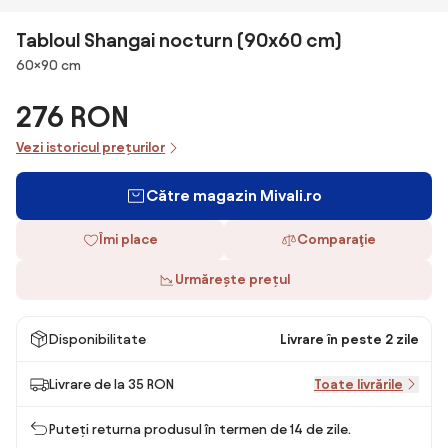
Tabloul Shangai nocturn (90x60 cm)
Dimensiuni
60×90 cm
276 RON
Vezi istoricul prețurilor
Către magazin Mivali.ro
Îmi place
Comparaţie
Urmărește prețul
Disponibilitate
Livrare în peste 2 zile
Livrare de la 35 RON
Toate livrările
Puteți returna produsul în termen de 14 de zile.