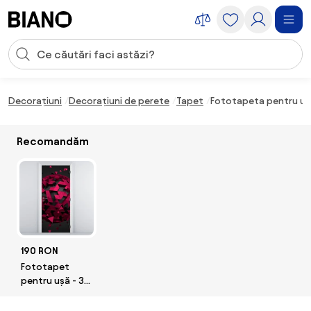
Sari peste navigare, accesează conținutul
Introducerea căutării
Sari peste conținut, mergi la subsol
Decorațiuni
Decorațiuni de perete
Tapet
Fototapeta pentru ușă
Recomandăm
190 RON
Fototapet
pentru ușă - 3D
abstract
(95x205cm)