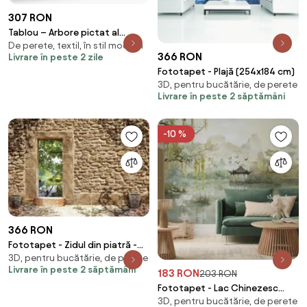
307 RON
Tablou – Arbore pictat al
De perete, textil, în stil modern
anotimpurilor (90x60 cm)
366 RON
Livrare în peste 2 zile
Fototapet - Plajă (254x184 cm)
3D, pentru bucătărie, de perete
Livrare în peste 2 săptămâni
-10 %
366 RON
Fototapet - Zidul din piatră -
3D, pentru bucătărie, de perete
întare spre pescărie (254x184
Livrare în peste 2 săptămâni
183 RON
cm)
203 RON
Fototapet - Lac Chinezesc
3D, pentru bucătărie, de perete
(147x102 cm)