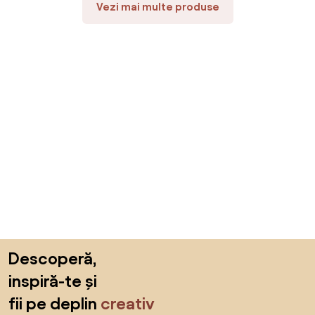
Vezi mai multe produse
Sari peste subsol, revino la începutul paginii
Descoperă,
inspiră-te și
fii pe deplin
creativ