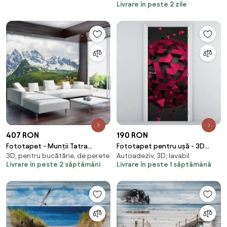
Livrare în peste 2 zile
407 RON
190 RON
Fototapet - Munții Tatra
Fototapet pentru ușă - 3D
3D, pentru bucătărie, de perete
Autoadeziv, 3D, lavabil
pitorești (254x184 cm)
abstract (95x205cm)
Livrare în peste 2 săptămâni
Livrare în peste 1 săptămână