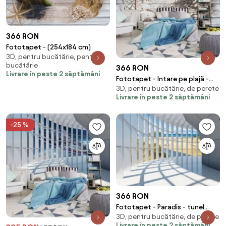
366 RON
Fototapet - (254x184 cm)
3D, pentru bucătărie, pentru
bucătărie
366 RON
Livrare în peste 2 săptămâni
Fototapet - Intare pe plajă -
3D, pentru bucătărie, de perete
imitație de lemn (254x184 cm)
Livrare în peste 2 săptămâni
-25 %
366 RON
Fototapet - Paradis - tunel
3D, pentru bucătărie, de perete
(254x184 cm)
Livrare în peste 2 săptămâni