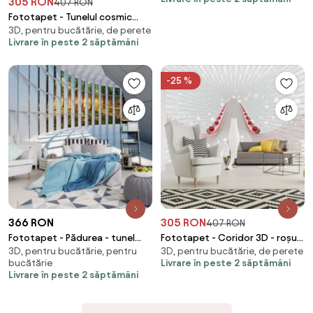
305 RON
407 RON
Fototapet - Tunelul cosmic
3D, pentru bucătărie, de perete
(254x184 cm)
Livrare în peste 2 săptămâni
-25 %
366 RON
305 RON
407 RON
Fototapet - Pădurea - tunel
Fototapet - Coridor 3D - roșu
3D, pentru bucătărie, pentru
3D, pentru bucătărie, de perete
(254x184 cm)
(254x184 cm)
bucătărie
Livrare în peste 2 săptămâni
Livrare în peste 2 săptămâni