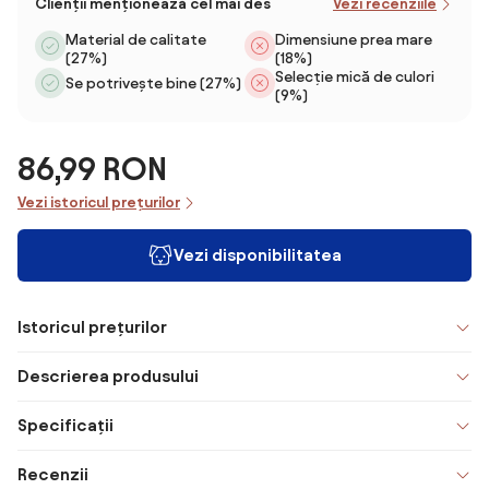
Clienții menționează cel mai des
Vezi recenziile
Material de calitate
Dimensiune prea mare
(27%)
(18%)
Selecție mică de culori
Se potrivește bine (27%)
(9%)
86,99 RON
Vezi istoricul prețurilor
Vezi disponibilitatea
Istoricul prețurilor
Descrierea produsului
Specificații
Recenzii