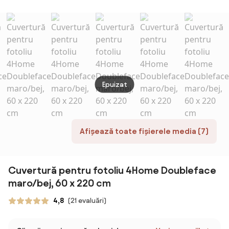
smântânii
smântânii
smântânii
alunei
fotoliu (l. 60 -
fotoliu clasic (l.
fotoliu (l. 70 -
70 - 1
110 cm)
70 - 95 cm)
110 cm)
Epuizat
Afișează toate fișierele media (7)
Cuvertură pentru fotoliu 4Home Doubleface
maro/bej, 60 x 220 cm
4,8
(21 evaluări)