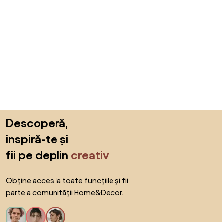
Sari peste subsol, revino la începutul paginii
Descoperă,
inspiră-te și
fii pe deplin
creativ
Obține acces la toate funcțiile și fii
parte a comunității Home&Decor.