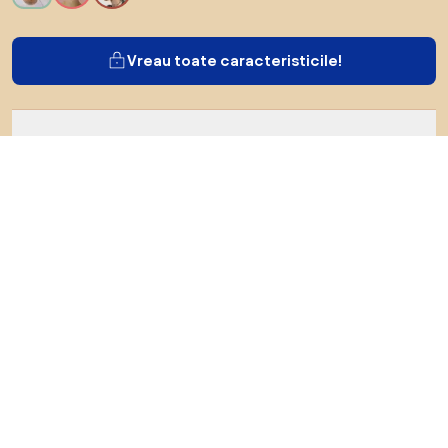
Vreau toate caracteristicile!
Despre Biano
Pentru utilizatori
Pentru magazine
Asigură-te că explorezi
Produse
Inspirații
AI designer