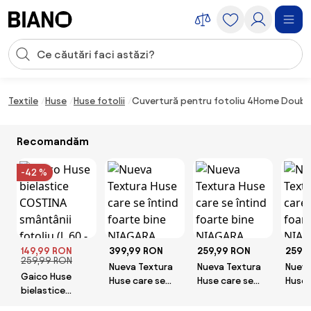
Sari peste navigare, accesează conținutul
Introducerea căutării
Sari peste conținut, mergi la subsol
Textile
Huse
Huse fotolii
Cuvertură pentru fotoliu 4Home Doubl
Recomandăm
-42 %
149,99 RON
399,99 RON
259,99 RON
259,
259,99 RON
Nueva Textura
Nueva Textura
Nueva
Gaico Huse
Huse care se
Huse care se
Huse 
bielastice
întind foarte
întind foarte
întin
COSTINA
bine NIAGARA
bine NIAGARA
bine 