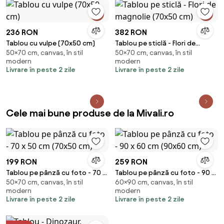
236 RON
382 RON
Tablou cu vulpe (70x50 cm)
Tablou pe sticlă - Flori de
50×70 cm, canvas, în stil
50×70 cm, canvas, în stil
magnolie (70x50 cm)
modern
modern
Livrare în peste 2 zile
Livrare în peste 2 zile
Cele mai bune produse de la Mivali.ro
199 RON
259 RON
Tablou pe pânză cu foto - 70 x
Tablou pe pânză cu foto - 90 x
50×70 cm, canvas, în stil
60×90 cm, canvas, în stil
50 cm (70x50 cm)
60 cm (90x60 cm)
modern
modern
Livrare în peste 2 zile
Livrare în peste 2 zile