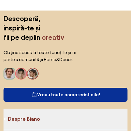
Sari peste subsol, revino la începutul paginii
Descoperă,
inspiră-te și
fii pe deplin
creativ
Obține acces la toate funcțiile și fii
parte a comunității Home&Decor.
Vreau toate caracteristicile!
Despre Biano