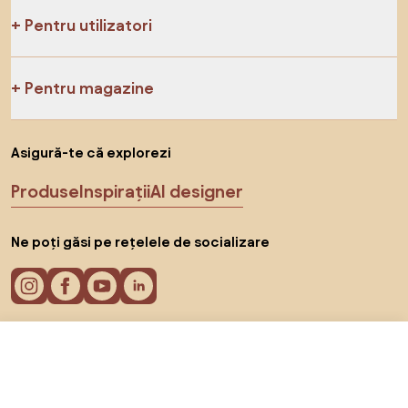
Pentru utilizatori
Pentru magazine
Asigură-te că explorezi
Produse
Inspirații
AI designer
Ne poți găsi pe rețelele de socializare
319 RON
Către magazin
Cookie-uri
Politica de confidențialitate
Termeni de utilizare