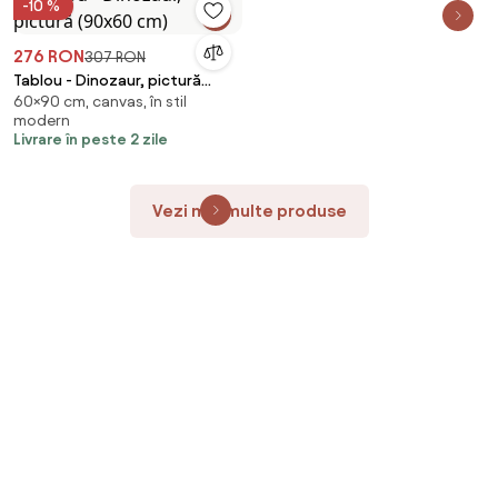
-10 %
276 RON
307 RON
Tablou - Dinozaur, pictură
60×90 cm, canvas, în stil
(90x60 cm)
modern
Livrare în peste 2 zile
Vezi mai multe produse