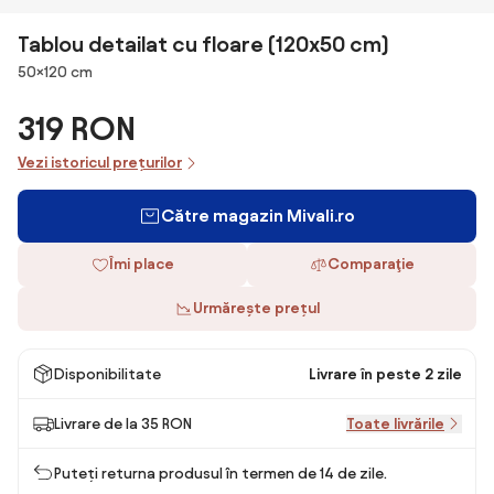
Tablou detailat cu floare (120x50 cm)
Dimensiuni
50×120 cm
319 RON
Vezi istoricul prețurilor
Către magazin Mivali.ro
Îmi place
Comparaţie
Urmărește prețul
Disponibilitate
Livrare în peste 2 zile
Livrare de la 35 RON
Toate livrările
Puteți returna produsul în termen de 14 de zile.