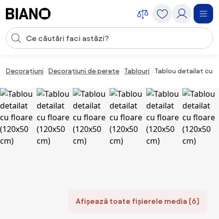
Sari peste navigare, accesează conținutul
Introducerea căutării
Sari peste conținut, mergi la subsol
Decorațiuni
Decorațiuni de perete
Tablouri
Tablou detailat cu f
Afișează toate fișierele media (6)