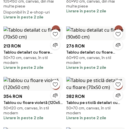
105×150 cm, canvas, din mai
60×90 cm, canvas, din mai
(150x105 cm)
(90x60 cm)
multe piese
multe piese
Livrare în peste 2 zile
Disponibil în 2 e-shop-uri
Livrare în peste 2 zile
213 RON
276 RON
Tablou detailat cu floare
Tablou detailat cu floare
50×70 cm, canvas, în stil
60×90 cm, canvas, în stil
(70x50 cm)
(90x60 cm)
modern
modern
Livrare în peste 2 zile
Livrare în peste 2 zile
354 RON
382 RON
Tablou cu floare violetă (120x50
Tablou pe sticlă detailat cu
50×120 cm, canvas, în stil
50×70 cm, canvas, în stil
cm)
floare (70x50 cm)
modern
modern
Livrare în peste 2 zile
Livrare în peste 2 zile