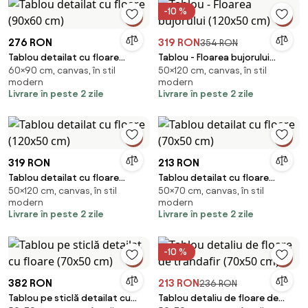
-10 %
276 RON
319 RON
354 RON
Tablou detailat cu floare
Tablou - Floarea bujorului
60×90 cm, canvas, în stil
50×120 cm, canvas, în stil
(90x60 cm)
(120x50 cm)
modern
modern
Livrare în peste 2 zile
Livrare în peste 2 zile
319 RON
213 RON
Tablou detailat cu floare
Tablou detailat cu floare
50×120 cm, canvas, în stil
50×70 cm, canvas, în stil
(120x50 cm)
(70x50 cm)
modern
modern
Livrare în peste 2 zile
Livrare în peste 2 zile
-10 %
382 RON
213 RON
236 RON
Tablou pe sticlă detailat cu
Tablou detaliu de floare de