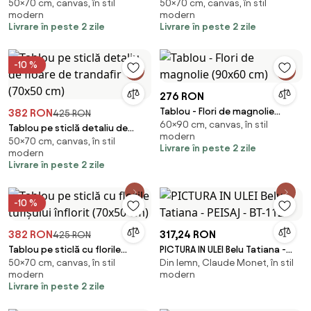
50×70 cm, canvas, în stil
50×70 cm, canvas, în stil
floare (70x50 cm)
trandafir (70x50 cm)
modern
modern
Livrare în peste 2 zile
Livrare în peste 2 zile
-10 %
276 RON
Tablou - Flori de magnolie
382 RON
425 RON
60×90 cm, canvas, în stil
(90x60 cm)
Tablou pe sticlă detaliu de
modern
50×70 cm, canvas, în stil
floare de trandafir (70x50 cm)
Livrare în peste 2 zile
modern
Livrare în peste 2 zile
-10 %
382 RON
317,24 RON
425 RON
Tablou pe sticlă cu florile
PICTURA IN ULEI Belu Tatiana -
50×70 cm, canvas, în stil
Din lemn, Claude Monet, în stil
tufișului înflorit (70x50 cm)
PEISAJ - BT-112
modern
modern
Livrare în peste 2 zile