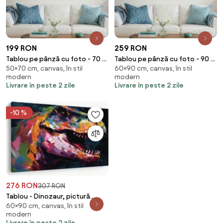
199 RON
259 RON
Tablou pe pânză cu foto - 70 x
Tablou pe pânză cu foto - 90 x
50×70 cm, canvas, în stil
60×90 cm, canvas, în stil
50 cm (70x50 cm)
60 cm (90x60 cm)
modern
modern
Livrare în peste 2 zile
Livrare în peste 2 zile
-10 %
276 RON
307 RON
Tablou - Dinozaur, pictură
60×90 cm, canvas, în stil
(90x60 cm)
modern
Livrare în peste 2 zile