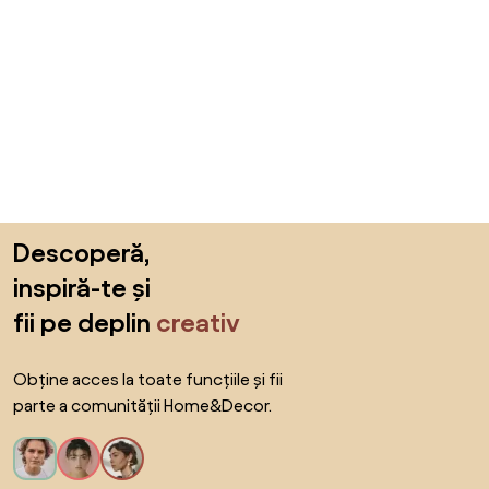
Sari peste subsol, revino la începutul paginii
Descoperă,
inspiră-te și
fii pe deplin
creativ
Obține acces la toate funcțiile și fii
parte a comunității Home&Decor.