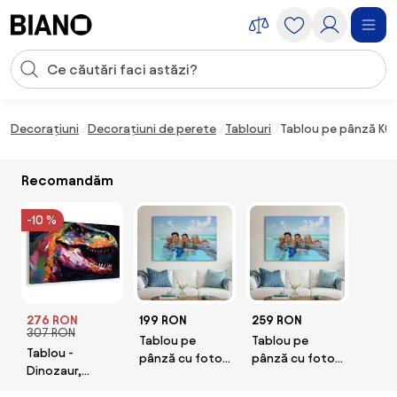
Sari peste navigare, accesează conținutul
Introducerea căutării
Sari peste conținut, mergi la subsol
Decorațiuni
Decorațiuni de perete
Tablouri
Tablou pe pânză K01
Recomandăm
-10 %
276 RON
199 RON
259 RON
307 RON
Tablou pe
Tablou pe
Tablou -
pânză cu foto -
pânză cu foto -
Dinozaur,
70 x 50 cm
90 x 60 cm
pictură (90x60
(70x50 cm)
(90x60 cm)