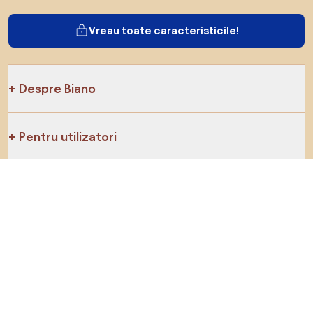
Vreau toate caracteristicile!
Despre Biano
Pentru utilizatori
Pentru magazine
Asigură-te că explorezi
Produse
Inspirații
AI designer
Ne poți găsi pe rețelele de socializare