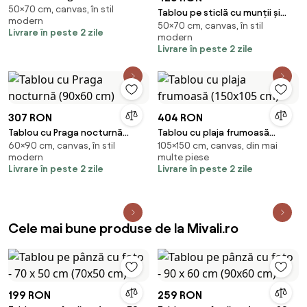
50×70 cm, canvas, în stil
(70x50 cm)
Tablou pe sticlă cu munții și
modern
50×70 cm, canvas, în stil
cascade pe Islanda (70x50 cm)
Livrare în peste 2 zile
modern
Livrare în peste 2 zile
307 RON
404 RON
Tablou cu Praga nocturnă
Tablou cu plaja frumoasă
60×90 cm, canvas, în stil
105×150 cm, canvas, din mai
(90x60 cm)
(150x105 cm)
modern
multe piese
Livrare în peste 2 zile
Livrare în peste 2 zile
Cele mai bune produse de la Mivali.ro
199 RON
259 RON