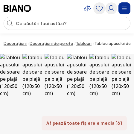
Sari peste navigare, accesează conținutul
Introducerea căutării
Sari peste conținut, mergi la subsol
Decorațiuni
Decorațiuni de perete
Tablouri
Tablou apusului de s
Afișează toate fișierele media (6)