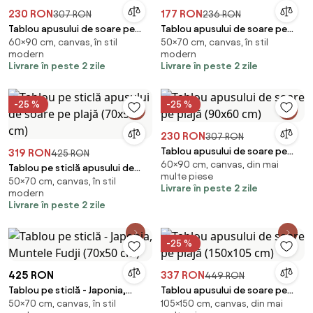
230 RON
177 RON
307 RON
236 RON
Tablou apusului de soare pe
Tablou apusului de soare pe
60×90 cm, canvas, în stil
50×70 cm, canvas, în stil
plajă (90x60 cm)
plajă (70x50 cm)
modern
modern
Livrare în peste 2 zile
Livrare în peste 2 zile
-25 %
-25 %
230 RON
307 RON
Tablou apusului de soare pe
319 RON
425 RON
60×90 cm, canvas, din mai
plajă (90x60 cm)
Tablou pe sticlă apusului de
multe piese
50×70 cm, canvas, în stil
soare pe plajă (70x50 cm)
Livrare în peste 2 zile
modern
Livrare în peste 2 zile
-25 %
425 RON
337 RON
449 RON
Tablou pe sticlă - Japonia,
Tablou apusului de soare pe
50×70 cm, canvas, în stil
105×150 cm, canvas, din mai
Muntele Fudji (70x50 cm)
plajă (150x105 cm)