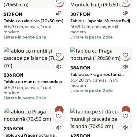
213 RON
307 RON
Tablou cu vie și vin (70x50 cm)
Tablou - Japonia, Muntele Fudji
50×70 cm, canvas, în stil
60×90 cm, canvas, în stil
(90x60 cm)
modern
modern
Livrare în peste 2 zile
Livrare în peste 2 zile
354 RON
Tablou cu Praga nocturnă
236 RON
50×120 cm, canvas, în stil
(120x50 cm)
Tablou cu munții și cascade pe
modern
50×70 cm, canvas, în stil
Islanda (70x50 cm)
Livrare în peste 2 zile
modern
Livrare în peste 2 zile
236 RON
Tablou cu Praga nocturnă
425 RON