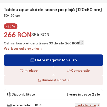
Tablou apusului de soare pe plajă (120x50 cm)
Dimensiuni
50×120 cm
-25 %
266 RON
354 RON
Cel mai bun preț din ultimele 30 de zile:
266 RON
Vezi istoricul prețurilor
Către magazin Mivali.ro
Îmi place
Comparaţie
Urmărește prețul
Disponibilitate
Livrare în peste 2 zile
Livrare de la 35 RON
Toate livrările