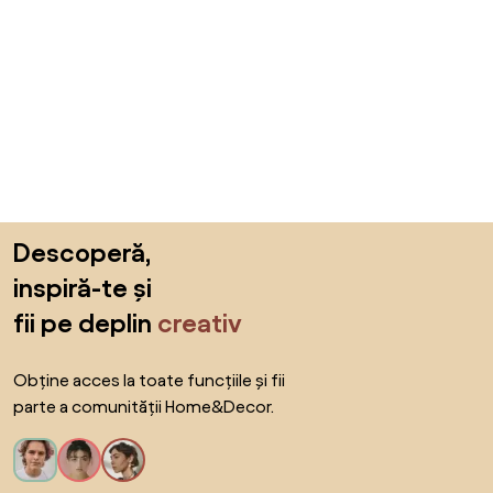
Sari peste subsol, revino la începutul paginii
Descoperă,
inspiră-te și
fii pe deplin
creativ
Obține acces la toate funcțiile și fii
parte a comunității Home&Decor.