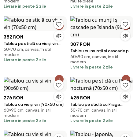
modern
multe piese
Livrare în peste 2 zile
Livrare în peste 2 zile
382 RON
Tablou pe sticlă cu vie și vin
307 RON
50×70 cm, canvas, în stil
(70x50 cm)
Tablou cu munții și cascade pe
modern
60×90 cm, canvas, în stil
Islanda (90x60 cm)
Livrare în peste 2 zile
modern
Livrare în peste 2 zile
276 RON
425 RON
Tablou cu vie și vin (90x60 cm)
Tablou pe sticlă cu Praga
60×90 cm, canvas, în stil
50×70 cm, canvas, în stil
nocturnă (70x50 cm)
modern
modern
Livrare în peste 2 zile
Livrare în peste 2 zile