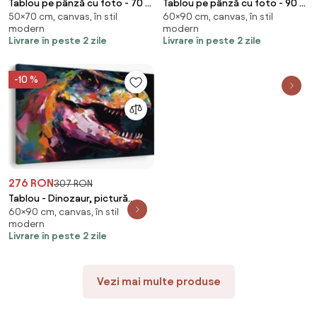
Tablou pe pânză cu foto - 70 x
Tablou pe pânză cu foto - 90 x
50×70 cm, canvas, în stil
60×90 cm, canvas, în stil
50 cm (70x50 cm)
60 cm (90x60 cm)
modern
modern
Livrare în peste 2 zile
Livrare în peste 2 zile
-10 %
276 RON
307 RON
Tablou - Dinozaur, pictură
60×90 cm, canvas, în stil
(90x60 cm)
modern
Livrare în peste 2 zile
Vezi mai multe produse