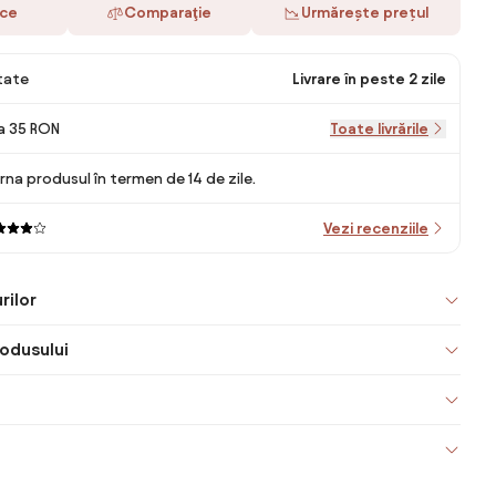
ace
Comparaţie
Urmărește prețul
itate
Livrare în peste 2 zile
la 35 RON
Toate livrările
rna produsul în termen de 14 de zile.
Vezi recenziile
rilor
odusului