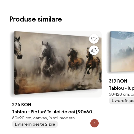
Produse similare
319 RON
Tablou - lu
50×120 cm, ca
Livrare în p
276 RON
Tablou - Pictură în ulei de cai (90x60
60×90 cm, canvas, în stil modern
cm)
Livrare în peste 2 zile