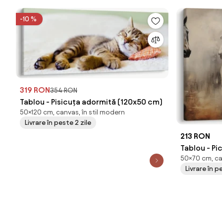
-10 %
319 RON
354 RON
Tablou - Pisicuța adormită (120x50 cm)
50×120 cm, canvas, în stil modern
Livrare în peste 2 zile
213 RON
Tablou - Pic
50×70 cm, ca
cm)
Livrare în p