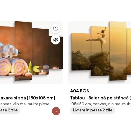
404 RON
laxare și spa (150x105 cm)
Tablou - Balerină pe stâncă 
canvas, din mai multe piese
105×150 cm, canvas, din mai mult
cm)
este 2 zile
Livrare în peste 2 zile