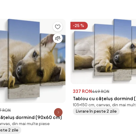
-25 %
337 RON
449 RON
Tablou cu cățeluș dormind 
105×150 cm, canvas, din mai mult
cm)
7 RON
Livrare în peste 2 zile
cățeluș dormind (90x60 cm)
nvas, din mai multe piese
este 2 zile