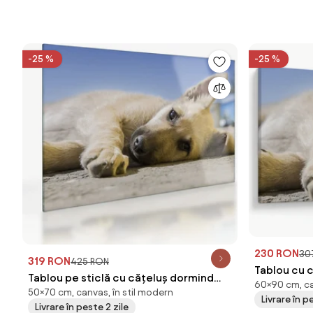
-25 %
-25 %
230 RON
30
319 RON
425 RON
Tablou cu 
Tablou pe sticlă cu cățeluș dormind
60×90 cm, ca
50×70 cm, canvas, în stil modern
(70x50 cm)
Livrare în p
Livrare în peste 2 zile