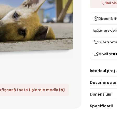
Îmi pl
Disponibil
Livrare de 
Puteți retu
Mivali.ro
Istoricul prețu
Descrierea pr
Afișează toate fișierele media (6)
Dimensiuni
Specificații