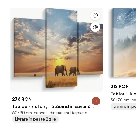
213 RON
Tablou - lu
276 RON
50×70 cm, ca
Tablou - Elefanți rătăcind în savană
Livrare în p
60×90 cm, canvas, din mai multe piese
(90x60 cm)
Livrare în peste 2 zile