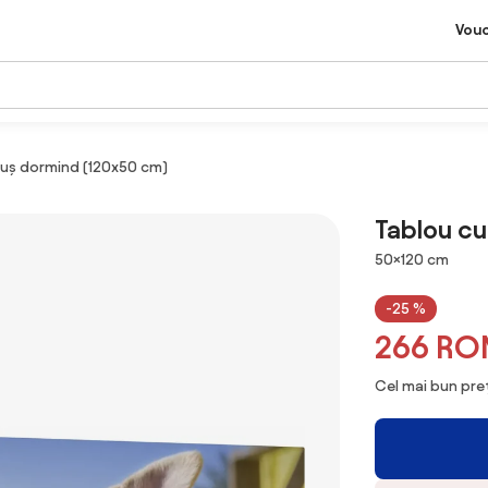
Vou
luș dormind (120x50 cm)
Tablou cu
Dimensiuni
50×120 cm
-25 %
266 RO
Cel mai bun preț