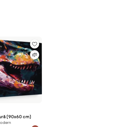
tură (90x60 cm)
modern