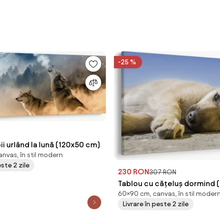
-25 %
pii urlând la lună (120x50 cm)
nvas, în stil modern
este 2 zile
230 RON
307 RON
Tablou cu cățeluș dormind 
60×90 cm, canvas, în stil moder
Livrare în peste 2 zile