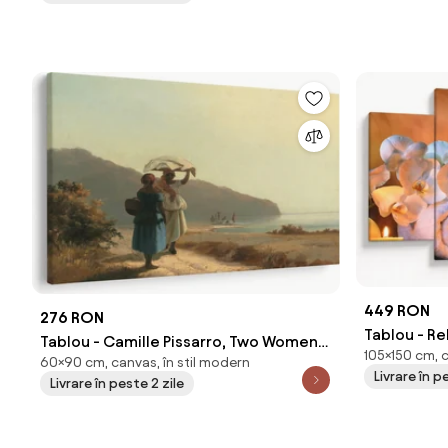
449 RON
276 RON
Tablou - Re
Tablou - Camille Pissarro, Two Women
105×150 cm, 
60×90 cm, canvas, în stil modern
Chatting by the Sea, St. Thomas,
Livrare în p
Livrare în peste 2 zile
reproducere (90x60 cm)