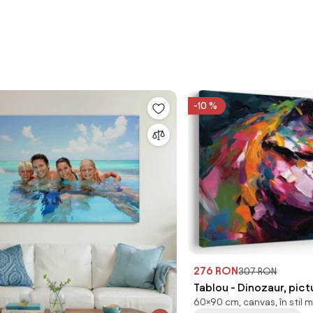
-10 %
276 RON
307 RON
Tablou - Dinozaur, pic
60×90 cm, canvas, în stil 