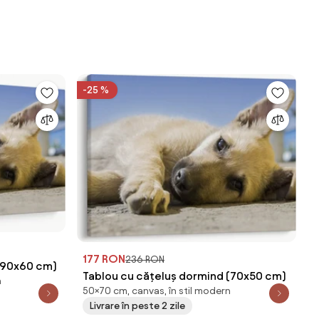
-25 %
177 RON
236 RON
(90x60 cm)
Tablou cu cățeluș dormind (70x50 cm)
n
50×70 cm, canvas, în stil modern
Livrare în peste 2 zile