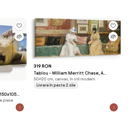
319 RON
Tablou - William Merritt Chase, A
50×120 cm, canvas, în stil modern
Friendly Call, reproducere (120x50 cm)
Livrare în peste 2 zile
(150x105
e piese