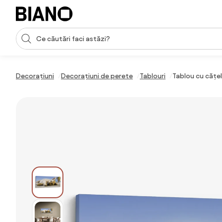
Sari peste navigare, accesează conținutul
Introducerea căutării
Sari peste conținut, mergi la subsol
Decorațiuni
Decorațiuni de perete
Tablouri
Tablou cu cățe