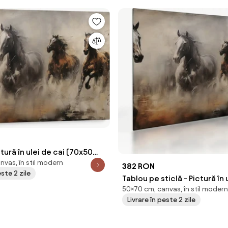
tură în ulei de cai (70x50
nvas, în stil modern
382 RON
este 2 zile
Tablou pe sticlă - Pictură în 
50×70 cm, canvas, în stil modern
(70x50 cm)
Livrare în peste 2 zile