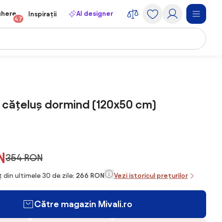
chere
AI designer
Inspirații
47
 cățeluș dormind (120x50 cm)
N
354 RON
 din ultimele 30 de zile:
266 RON
Vezi istoricul prețurilor
Către magazin Mivali.ro