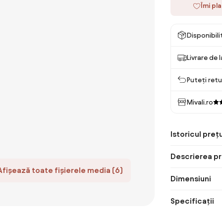
Îmi pl
Disponibil
Livrare de 
Puteți retu
Mivali.ro
Istoricul prețu
Descrierea pr
Afișează toate fișierele media (6)
Dimensiuni
Specificații