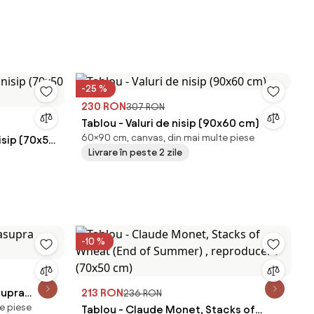
-25 %
230 RON
307 RON
Tablou - Valuri de nisip (90x60 cm)
60×90 cm, canvas, din mai multe piese
nisip (70x50
Livrare în peste 2 zile
-10 %
supra
213 RON
236 RON
e piese
Tablou - Claude Monet, Stacks of