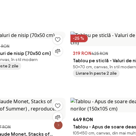
-25 %
 RON
luri de nisip (70x50 cm)
319 RON
425 RON
nvas, în stil modern
Tablou pe sticlă - Valuri de 
este 2 zile
50×70 cm, canvas, în stil modern
cm)
Livrare în peste 2 zile
449 RON
Tablou - Apus de soare dea
7 RON
105×150 cm, canvas, din mai mult
laude Monet, Stacks of
norilor (150x105 cm)