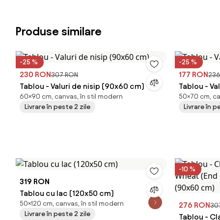
Produse similare
-25 %
-25 %
230 RON
177 RON
307 RON
236
Tablou - Valuri de nisip (90x60 cm)
Tablou - Va
60×90 cm, canvas, în stil modern
50×70 cm, ca
Livrare în peste 2 zile
Livrare în p
-10 %
319 RON
Tablou cu lac (120x50 cm)
50×120 cm, canvas, în stil modern
276 RON
30
Livrare în peste 2 zile
Tablou - C