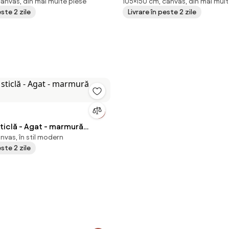
canvas, din mai multe piese
105×150 cm, canvas, din mai mult
este 2 zile
Livrare în peste 2 zile
ticlă - Agat - marmură
nvas, în stil modern
)
este 2 zile