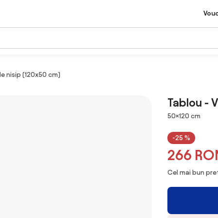
Vou
de nisip (120x50 cm)
Tablou - V
Dimensiuni
50×120 cm
-25 %
266 RO
Cel mai bun preț