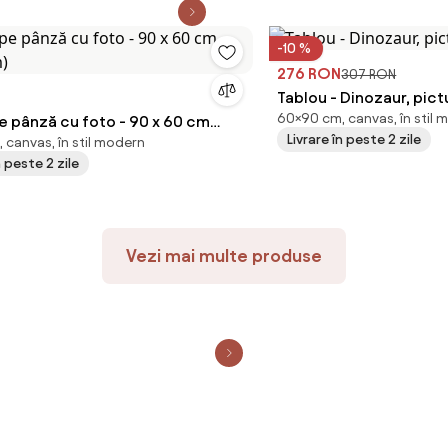
-10 %
276 RON
307 RON
Tablou - Dinozaur, pic
60×90 cm, canvas, în stil 
nză cu foto - 90 x 60 cm
Livrare în peste 2 zile
 canvas, în stil modern
cm)
n peste 2 zile
Vezi mai multe produse