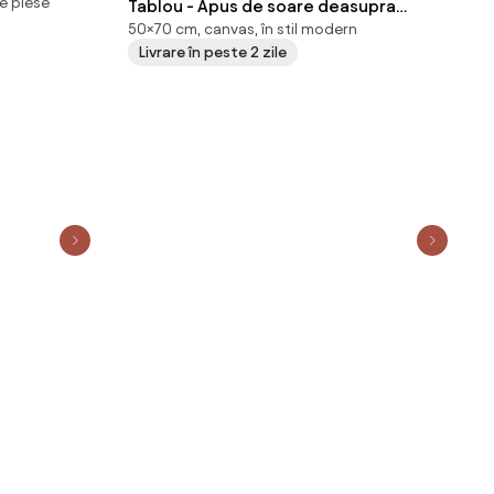
e piese
Tablou - Apus de soare deasupra
50×70 cm, canvas, în stil modern
norilor (70x50 cm)
Livrare în peste 2 zile