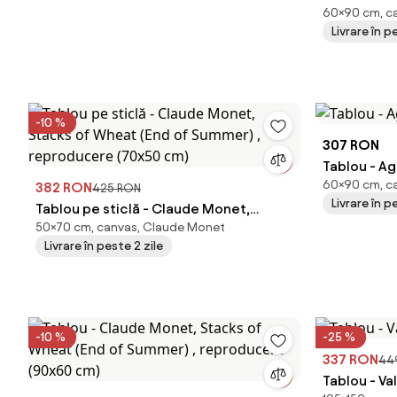
60×90 cm, c
Wheat (End
Livrare în p
(90x60 cm
-10 %
307 RON
Tablou - A
60×90 cm, ca
382 RON
425 RON
Livrare în p
Tablou pe sticlă - Claude Monet,
50×70 cm, canvas, Claude Monet
Stacks of Wheat (End of Summer) ,
Livrare în peste 2 zile
reproducere (70x50 cm)
-10 %
-25 %
337 RON
44
Tablou - Va