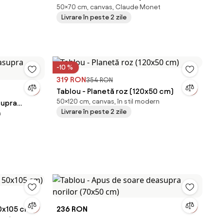
50×70 cm, canvas, Claude Monet
Wheat (End of Summer) , reproducere
Livrare în peste 2 zile
(70x50 cm)
-10 %
319 RON
354 RON
Tablou - Planetă roz (120x50 cm)
50×120 cm, canvas, în stil modern
supra
Livrare în peste 2 zile
n
50x105 cm)
236 RON