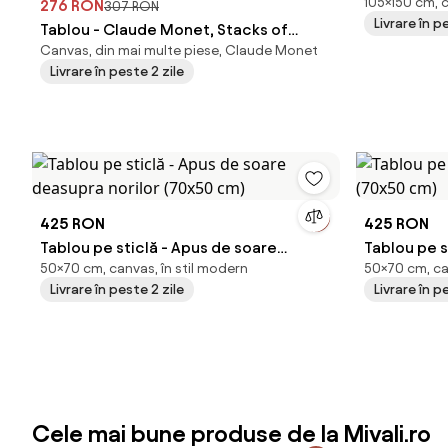
105×150 cm, 
276 RON
307 RON
Livrare în p
Tablou - Claude Monet, Stacks of
Canvas, din mai multe piese, Claude Monet
Wheat (End of Summer) , reproducere
Livrare în peste 2 zile
(90x60 cm)
425 RON
425 RON
Tablou pe sticlă - Apus de soare
Tablou pe s
50×70 cm, canvas, în stil modern
50×70 cm, ca
deasupra norilor (70x50 cm)
(70x50 cm
Livrare în peste 2 zile
Livrare în p
Cele mai bune produse de la Mivali.ro