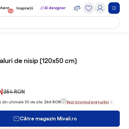
chere
AI designer
Inspirații
46
aluri de nisip (120x50 cm)
N
354 RON
 din ultimele 30 de zile:
266 RON
Vezi istoricul prețurilor
Către magazin Mivali.ro