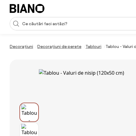
Sari peste navigare, accesează conținutul
Introducerea căutării
Sari peste conținut, mergi la subsol
Decorațiuni
Decorațiuni de perete
Tablouri
Tablou - Valuri 