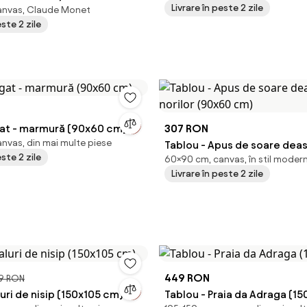
Livrare în peste 2 zile
anvas, Claude Monet
 of Summer) , reproducere
este 2 zile
)
gat - marmură (90x60 cm)
307 RON
nvas, din mai multe piese
Tablou - Apus de soare dea
este 2 zile
60×90 cm, canvas, în stil moder
norilor (90x60 cm)
Livrare în peste 2 zile
449 RON
9 RON
luri de nisip (150x105 cm)
Tablou - Praia da Adraga (1