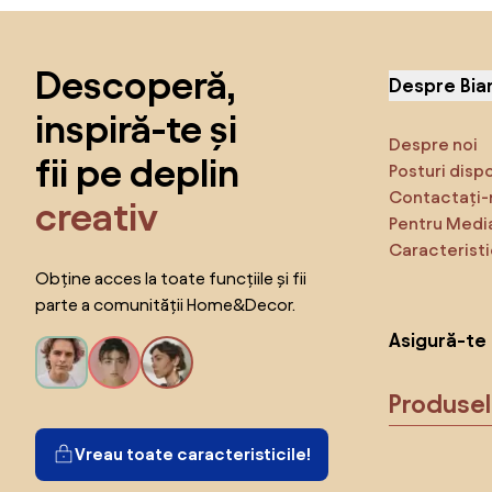
Sari peste subsol, revino la începutul paginii
Descoperă,
Despre Bia
inspiră-te și
Despre noi
fii pe deplin
Posturi disp
Contactați-
creativ
Pentru Medi
Caracteristi
Obține acces la toate funcțiile și fii
parte a comunității Home&Decor.
Asigură-te 
Produse
Vreau toate caracteristicile!