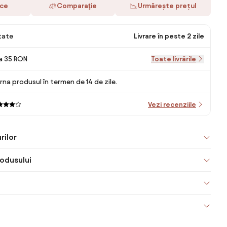
ace
Comparaţie
Urmărește prețul
itate
Livrare în peste 2 zile
la 35 RON
Toate livrările
rna produsul în termen de 14 de zile.
Vezi recenziile
rilor
odusului