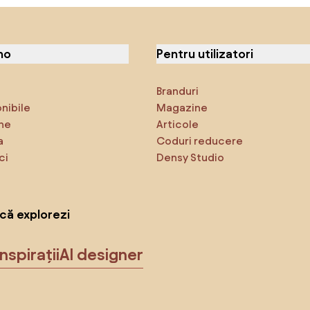
no
Pentru utilizatori
Branduri
onibile
Magazine
ne
Articole
a
Coduri reducere
ci
Densy Studio
că explorezi
Inspirații
AI designer