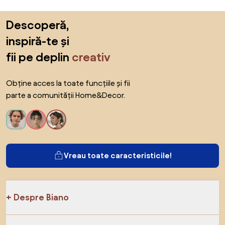
Sari peste subsol, revino la începutul paginii
Descoperă,
inspiră-te și
fii pe deplin
creativ
Obține acces la toate funcțiile și fii
parte a comunității Home&Decor.
Vreau toate caracteristicile!
Despre Biano