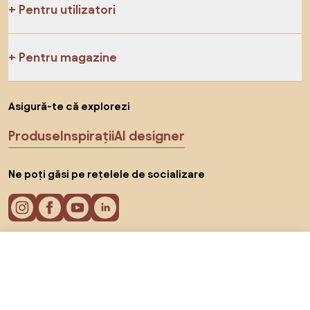
Pentru utilizatori
Pentru magazine
Asigură-te că explorezi
Produse
Inspirații
AI designer
Ne poți găsi pe rețelele de socializare
236 RON
Către magazin
Cookie-uri
Politica de confidențialitate
Termeni de utilizare
Alege țara