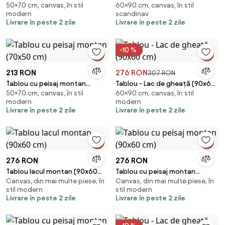
50×70 cm, canvas, în stil
60×90 cm, canvas, în stil
montan (70x50 cm)
(90x60 cm)
modern
scandinav
Livrare în peste 2 zile
Livrare în peste 2 zile
-10 %
213 RON
276 RON
307 RON
Tablou cu peisaj montan
Tablou - Lac de gheață (90x60
50×70 cm, canvas, în stil
60×90 cm, canvas, în stil
(70x50 cm)
cm)
modern
modern
Livrare în peste 2 zile
Livrare în peste 2 zile
276 RON
276 RON
Tablou lacul montan (90x60
Tablou cu peisaj montan
Canvas, din mai multe piese, în
Canvas, din mai multe piese, în
cm)
(90x60 cm)
stil modern
stil modern
Livrare în peste 2 zile
Livrare în peste 2 zile