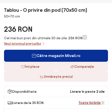
Tablou - O privire din pod (70x50 cm)
Dimensiuni
50×70 cm
236 RON
Cel mai bun preț din ultimele 30 de zile:
236 RON
Vezi istoricul prețurilor
Către magazin Mivali.ro
Îmi place
Comparaţie
Urmărește prețul
Disponibilitate
Livrare în peste 2 zile
Livrare de la 35 RON
Toate livrările