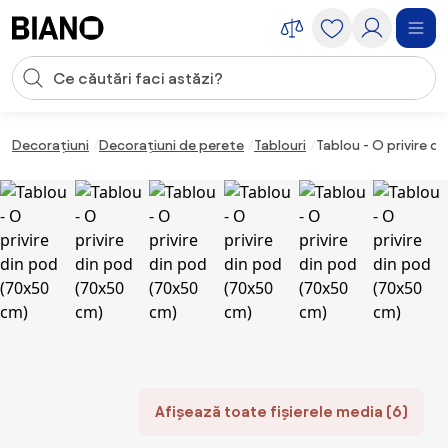
Sari peste navigare, accesează conținutul
Introducerea căutării
Sari peste conținut, mergi la subsol
Decorațiuni
Decorațiuni de perete
Tablouri
Tablou - O privire d
Afișează toate fișierele media (6)