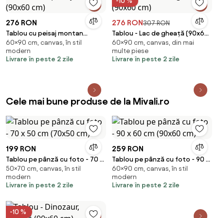
-10 %
276 RON
276 RON
307 RON
Tablou cu peisaj montan
Tablou - Lac de gheață (90x60
60×90 cm, canvas, în stil
60×90 cm, canvas, din mai
(90x60 cm)
cm)
modern
multe piese
Livrare în peste 2 zile
Livrare în peste 2 zile
Cele mai bune produse de la Mivali.ro
199 RON
259 RON
Tablou pe pânză cu foto - 70 x
Tablou pe pânză cu foto - 90 x
50×70 cm, canvas, în stil
60×90 cm, canvas, în stil
50 cm (70x50 cm)
60 cm (90x60 cm)
modern
modern
Livrare în peste 2 zile
Livrare în peste 2 zile
-10 %