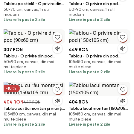
Tablou pe sticlă - O privire din
Tablou - O privire din pod
50×70 cm, canvas, în stil
60×90 cm, canvas, în stil
pod (70x50 cm)
(90x60 cm)
modern
modern
Livrare în peste 2 zile
Livrare în peste 2 zile
307 RON
449 RON
Tablou - O privire din pod
Tablou - O privire din pod
60×90 cm, canvas, din mai
105×150 cm, canvas, din mai
(90x60 cm)
(150x105 cm)
multe piese
multe piese
Livrare în peste 2 zile
Livrare în peste 2 zile
-10 %
404 RON
404 RON
449 RON
Tablou cu râu montan și munți
Tablou lacul montan (150x105
105×150 cm, canvas, din mai
105×150 cm, canvas, din mai
(150x105 cm)
cm)
multe piese
multe piese
Livrare în peste 2 zile
Livrare în peste 2 zile