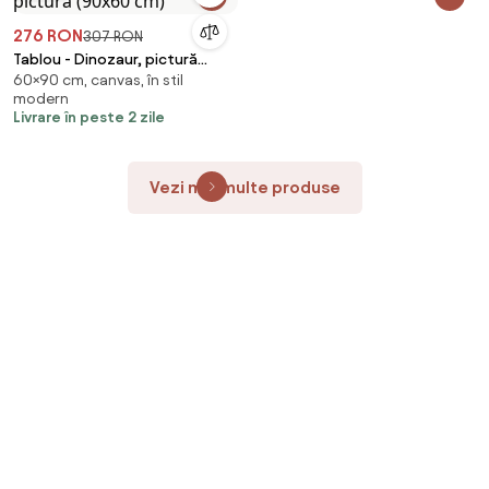
276 RON
307 RON
Tablou - Dinozaur, pictură
60×90 cm, canvas, în stil
(90x60 cm)
modern
Livrare în peste 2 zile
Vezi mai multe produse