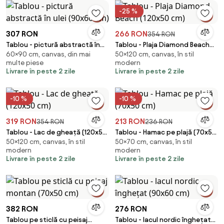
-25 %
307 RON
266 RON
354 RON
Tablou - pictură abstractă în
Tablou - Plaja Diamond Beach
60×90 cm, canvas, din mai
50×120 cm, canvas, în stil
ulei (90x60 cm)
(120x50 cm)
multe piese
modern
Livrare în peste 2 zile
Livrare în peste 2 zile
-10 %
-10 %
319 RON
213 RON
354 RON
236 RON
Tablou - Lac de gheață (120x50
Tablou - Hamac pe plajă (70x50
50×120 cm, canvas, în stil
50×70 cm, canvas, în stil
cm)
cm)
modern
modern
Livrare în peste 2 zile
Livrare în peste 2 zile
382 RON
276 RON
Tablou pe sticlă cu peisaj
Tablou - lacul nordic înghețat