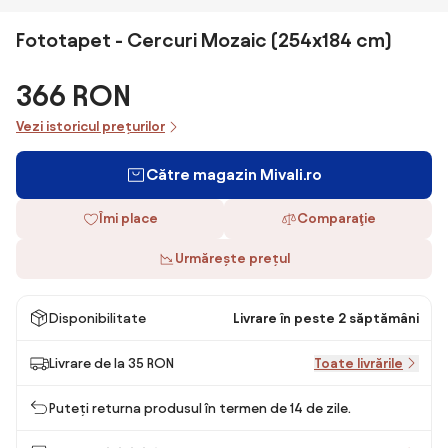
Fototapet - Cercuri Mozaic (254x184 cm)
366 RON
Vezi istoricul prețurilor
Către magazin Mivali.ro
Îmi place
Comparaţie
Urmărește prețul
Disponibilitate
Livrare în peste 2 săptămâni
Livrare de la 35 RON
Toate livrările
Puteți returna produsul în termen de 14 de zile.