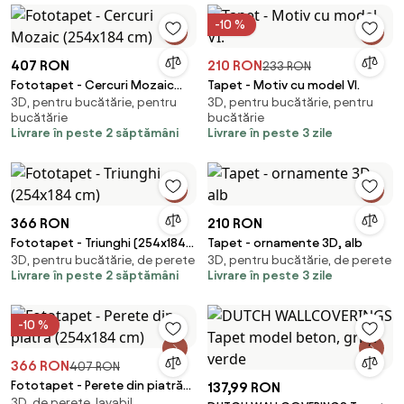
-10 %
407 RON
210 RON
233 RON
Fototapet - Cercuri Mozaic
Tapet - Motiv cu model VI.
3D, pentru bucătărie, pentru
3D, pentru bucătărie, pentru
(254x184 cm)
bucătărie
bucătărie
Livrare în peste 2 săptămâni
Livrare în peste 3 zile
366 RON
210 RON
Fototapet - Triunghi (254x184
Tapet - ornamente 3D, alb
3D, pentru bucătărie, de perete
3D, pentru bucătărie, de perete
cm)
Livrare în peste 2 săptămâni
Livrare în peste 3 zile
-10 %
366 RON
407 RON
Fototapet - Perete din piatră
137,99 RON
3D, de perete, lavabil
(254x184 cm)