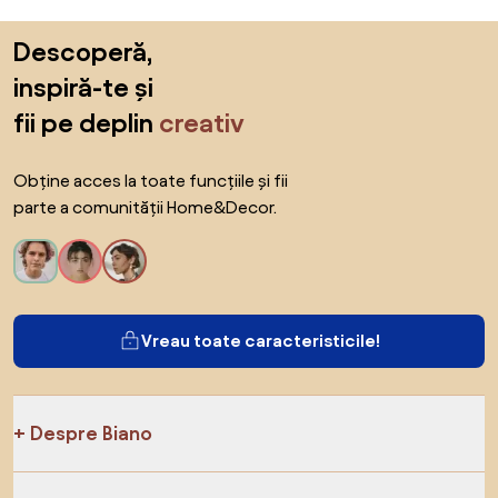
Sari peste subsol, revino la începutul paginii
Descoperă,
inspiră-te și
fii pe deplin
creativ
Obține acces la toate funcțiile și fii
parte a comunității Home&Decor.
Vreau toate caracteristicile!
Despre Biano