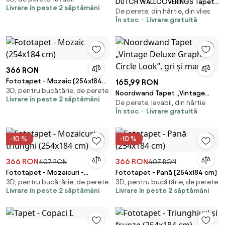
DUTCH WALLCOVERINGS Tapet
Livrare în peste 2 săptămâni
De perete, din hârtie, din vlies
model beton, gri și verde
În stoc
Livrare gratuită
366 RON
Fototapet - Mozaic (254x184
165,99 RON
3D, pentru bucătărie, de perete
cm)
Noordwand Tapet „Vintage
Livrare în peste 2 săptămâni
De perete, lavabil, din hârtie
Deluxe Graphic Circle Look”, gri
În stoc
Livrare gratuită
și maro
-10 %
-10 %
366 RON
366 RON
407 RON
407 RON
Fototapet - Mozaicuri -
Fototapet - Pană (254x184 cm)
3D, pentru bucătărie, de perete
3D, pentru bucătărie, de perete
triunghi (254x184 cm)
Livrare în peste 2 săptămâni
Livrare în peste 2 săptămâni