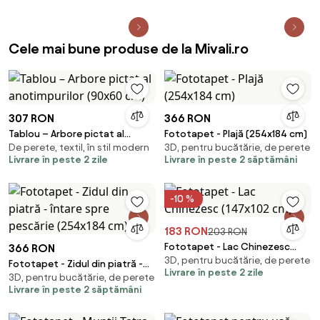
Cele mai bune produse de la Mivali.ro
307 RON
366 RON
Tablou – Arbore pictat al
Fototapet - Plajă (254x184 cm)
De perete, textil, în stil modern
3D, pentru bucătărie, de perete
anotimpurilor (90x60 cm)
Livrare în peste 2 zile
Livrare în peste 2 săptămâni
-10 %
183 RON
203 RON
Fototapet - Lac Chinezesc
366 RON
3D, pentru bucătărie, de perete
(147x102 cm)
Fototapet - Zidul din piatră -
Livrare în peste 2 zile
3D, pentru bucătărie, de perete
întare spre pescărie (254x184
Livrare în peste 2 săptămâni
cm)