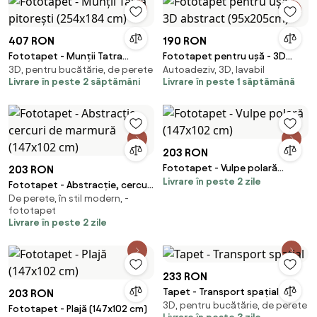
407 RON
190 RON
Fototapet - Munții Tatra
Fototapet pentru ușă - 3D
3D, pentru bucătărie, de perete
Autoadeziv, 3D, lavabil
pitorești (254x184 cm)
abstract (95x205cm)
Livrare în peste 2 săptămâni
Livrare în peste 1 săptămână
203 RON
Fototapet - Vulpe polară
203 RON
Livrare în peste 2 zile
(147x102 cm)
Fototapet - Abstracție, cercuri
De perete, în stil modern, -
de marmură (147x102 cm)
fototapet
Livrare în peste 2 zile
233 RON
Tapet - Transport spațial
203 RON
3D, pentru bucătărie, de perete
Fototapet - Plajă (147x102 cm)