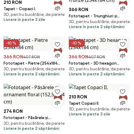
210 RON
Tapet - Copaci I.
366 RON
3D, pentru bucătărie, de perete
Fototapet - Triunghiuri și
Livrare în peste 3 zile
3D, pentru bucătărie, de perete
frunze (254x184 cm)
Livrare în peste 2 săptămâni
-10 %
-10 %
366 RON
366 RON
407 RON
407 RON
Fototapet - Pietre (254x184
Fototapet - 3D hexagon
3D, pentru bucătărie, de perete
3D, pentru bucătărie, de perete
cm)
(254x184 cm)
Livrare în peste 2 săptămâni
Livrare în peste 2 săptămâni
210 RON
Tapet Copaci II.
3D, pentru bucătărie, de perete
274 RON
Livrare în peste 3 zile
Fototapet - Păsărele și
3D, pentru bucătărie, de perete
ornament floral (152,5x104 cm)
Livrare în peste 2 săptămâni