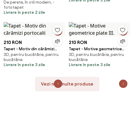
Livrare în peste 3 zile
De perete, în stil modern, -
fototapet
Livrare în peste 2 zile
210 RON
210 RON
Tapet - Motiv din cărămizi
Tapet - Motive geometrice
3D, pentru bucătărie, pentru
3D, pentru bucătărie, pentru
portocalii
plate III.
bucătărie
bucătărie
Livrare în peste 3 zile
Livrare în peste 3 zile
Vezi mai multe produse