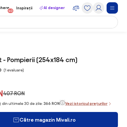
chere
AI designer
Inspirații
40
 - Pompierii (254x184 cm)
0
(1 evaluare)
N
407 RON
 din ultimele 30 de zile:
366 RON
Vezi istoricul prețurilor
Către magazin Mivali.ro