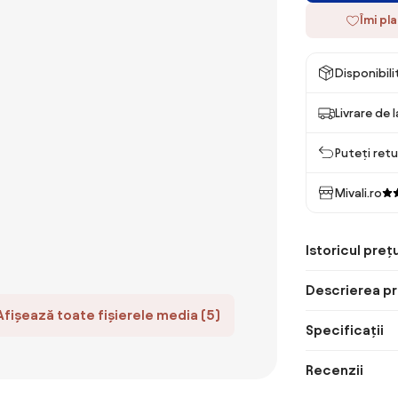
Îmi pl
Disponibil
Livrare de 
Puteți retu
Mivali.ro
Istoricul prețu
Descrierea pr
Afișează toate fișierele media (5)
Specificații
Recenzii