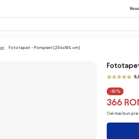
Vou
lor
Fototapet - Pompierii (254x184 cm)
Fototapet
5,
-10 %
366 RO
Cel mai bun preț