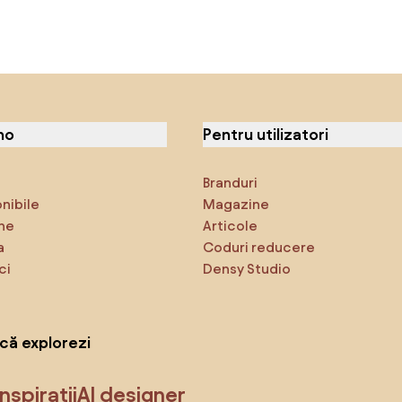
no
Pentru utilizatori
Branduri
onibile
Magazine
ne
Articole
a
Coduri reducere
ci
Densy Studio
că explorezi
Inspirații
AI designer