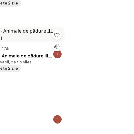
este 2 zile
3 RON
 Animale de pădure III.
abil, de tip vlies
m)
este 2 zile