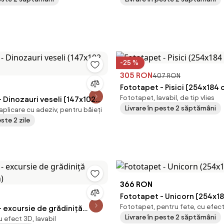
-25 %
305 RON
407 RON
Fototapet - Pisici (254x184
Fototapet, lavabil, de tip vlies
 Dinozauri veseli (147x102
Livrare în peste 2 săptămâni
aplicare cu adeziv, pentru băieți
este 2 zile
366 RON
Fototapet - Unicorn (254x1
Fototapet, pentru fete, cu efec
 excursie de grădiniță
Livrare în peste 2 săptămâni
 efect 3D, lavabil
m)