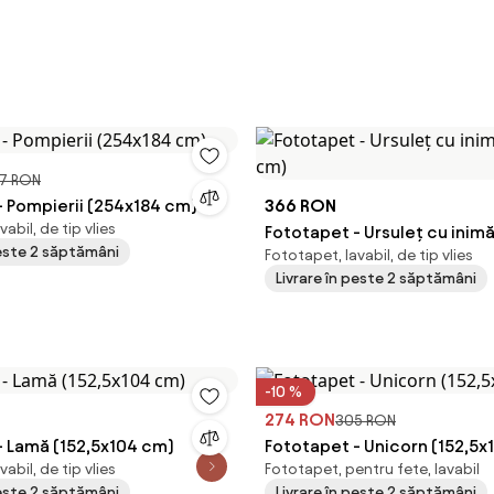
7 RON
- Pompierii (254x184 cm)
366 RON
abil, de tip vlies
Fototapet - Ursuleț cu inim
peste 2 săptămâni
Fototapet, lavabil, de tip vlies
cm)
Livrare în peste 2 săptămâni
-10 %
274 RON
305 RON
- Lamă (152,5x104 cm)
Fototapet - Unicorn (152,5x
abil, de tip vlies
Fototapet, pentru fete, lavabil
peste 2 săptămâni
Livrare în peste 2 săptămâni