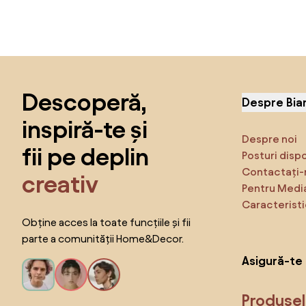
Sari peste subsol, revino la începutul paginii
Descoperă,
Despre Bia
inspiră-te și
Despre noi
fii pe deplin
Posturi disp
Contactați-
creativ
Pentru Medi
Caracteristi
Obține acces la toate funcțiile și fii
parte a comunității Home&Decor.
Asigură-te 
Produse