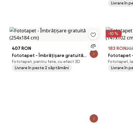
Livrare în p
-10 %
407 RON
183 RON
20
Fototapet - Îmbrățișare gratuită
Fototapet -
Fototapet, pentru fete, cu efect 3D
Fototapet, lav
(254x184 cm)
(147x102 c
Livrare în peste 2 săptămâni
Livrare în p