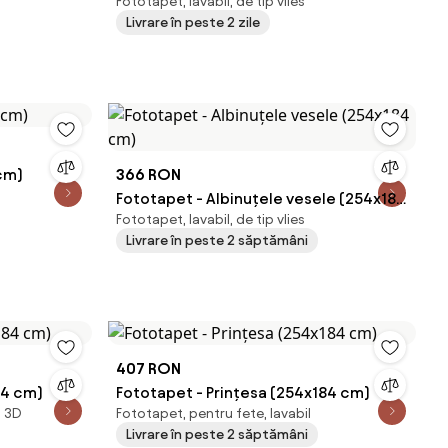
Fototapet, lavabil, de tip vlies
Livrare în peste 2 zile
 cm)
366 RON
Fototapet - Albinuțele vesele (254x184
Fototapet, lavabil, de tip vlies
cm)
Livrare în peste 2 săptămâni
407 RON
84 cm)
Fototapet - Prințesa (254x184 cm)
t 3D
Fototapet, pentru fete, lavabil
Livrare în peste 2 săptămâni