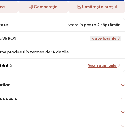
ace
Comparaţie
Urmărește prețul
itate
Livrare în peste 2 săptămâni
la 35 RON
Toate livrările
rna produsul în termen de 14 de zile.
Vezi recenziile
rilor
odusului