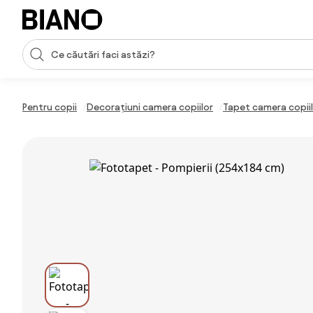
Sari peste navigare, accesează conținutul
Introducerea căutării
Sari peste conținut, mergi la subsol
Pentru copii
Decorațiuni camera copiilor
Tapet camera copii