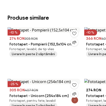
Produse similare
-10 %
-10 %
274 RON
366 RON
305 RON
40
Fototapet - Pompierii (152,5x104 cm)
Fototapet 
Fototapet, lavabil, de tip vlies
Fototapet, lav
Livrare în peste 2 săptămâni
Livrare în 
-25 %
305 RON
274 RON
407 RON
Fototapet - Unicorn (254x184 cm)
Fototapet 
Fototapet, pentru fete, lavabil
Fototapet, lav
Livrare în peste 2 săptămâni
Livrare în 