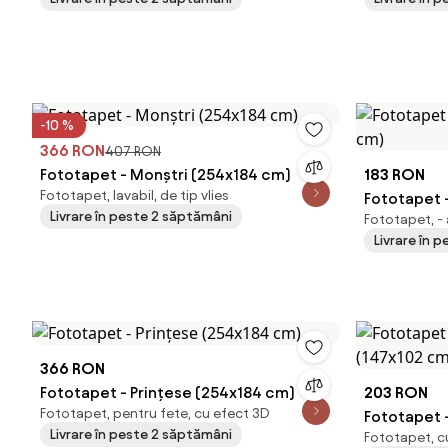
-10 %
366 RON
407 RON
Fototapet - Monștri (254x184 cm)
183 RON
Fototapet, lavabil, de tip vlies
Fototapet -
Livrare în peste 2 săptămâni
Fototapet, - 
cm)
Livrare în p
366 RON
Fototapet - Prințese (254x184 cm)
203 RON
Fototapet, pentru fete, cu efect 3D
Fototapet -
Livrare în peste 2 săptămâni
Fototapet, cu
(147x102 c