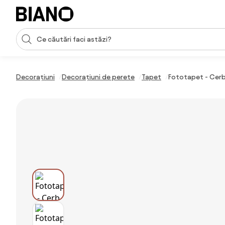
Sari peste navigare, accesează conținutul
Introducerea căutării
Sari peste conținut, mergi la subsol
Decorațiuni
Decorațiuni de perete
Tapet
Fototapet - Cerb