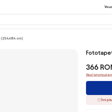
Vou
 (254x184 cm)
Fototapet
366 RO
Vezi istoricul pr
Îmi pl