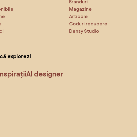
Branduri
onibile
Magazine
ne
Articole
a
Coduri reducere
ci
Densy Studio
că explorezi
Inspirații
AI designer