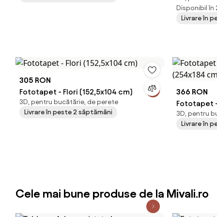
Disponibil în
Livrare în 
305 RON
Fototapet - Flori (152,5x104 cm)
366 RON
3D, pentru bucătărie, de perete
Fototapet -
Livrare în peste 2 săptămâni
3D, pentru b
(254x184 c
Livrare în 
Cele mai bune produse de la Mivali.ro