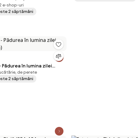
 2 e-shop-uri
peste 2 săptămâni
 Pădurea în lumina zilei
ucătărie, de perete
m)
peste 2 săptămâni