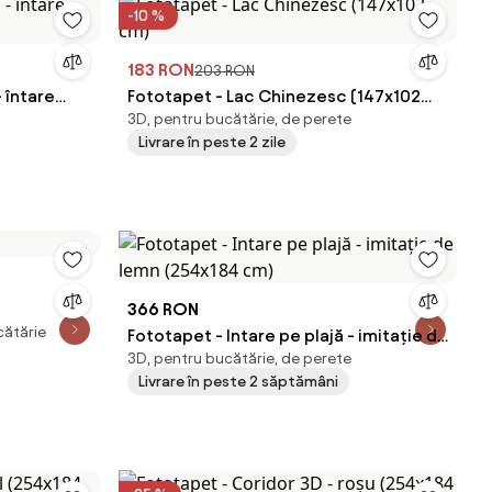
-10 %
183 RON
203 RON
- întare
Fototapet - Lac Chinezesc (147x102
3D, pentru bucătărie, de perete
cm)
Livrare în peste 2 zile
366 RON
cătărie
Fototapet - Intare pe plajă - imitație de
3D, pentru bucătărie, de perete
lemn (254x184 cm)
Livrare în peste 2 săptămâni