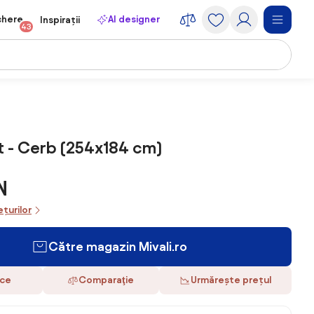
chere
AI designer
Inspirații
43
 - Cerb (254x184 cm)
N
ețurilor
Către magazin Mivali.ro
ace
Comparaţie
Urmărește prețul