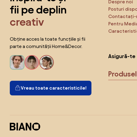
Despre noi
fii pe deplin
Posturi disp
Contactați-
creativ
Pentru Medi
Caracteristi
Obține acces la toate funcțiile și fii
parte a comunității Home&Decor.
Asigură-te 
Produse
Vreau toate caracteristicile!