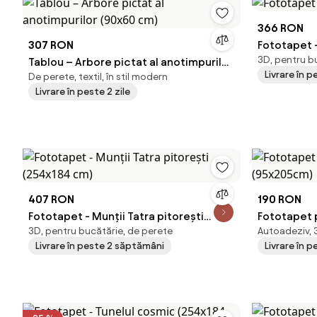
366 RON
307 RON
Fototapet -
3D, pentru b
Tablou – Arbore pictat al anotimpurilor
Livrare în 
De perete, textil, în stil modern
(90x60 cm)
Livrare în peste 2 zile
407 RON
190 RON
Fototapet - Munții Tatra pitorești
Fototapet 
3D, pentru bucătărie, de perete
Autoadeziv, 3
(254x184 cm)
(95x205cm
Livrare în peste 2 săptămâni
Livrare în 