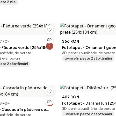
este 2 zile
366 RON
7 RON
- Pădurea verde (254x184
Fototapet - Ornament geom
ucătărie, de perete
3D, pentru bucătărie, de perete
prete (254x184 cm)
 2 e-shop-uri
Livrare în peste 2 săptămâni
peste 2 săptămâni
407 RON
Fototapet - Dărămături (25
7 RON
3D, pentru bucătărie, de perete
- Cascada în pădurea de
Livrare în peste 2 săptămâni
ucătărie, de perete
54x184 cm)