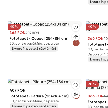
Livrare în p
-10 %
-10 %
366 RON
407 RON
Fototapet - Copac (254x184 cm)
366 RON
40
3D, pentru bucătărie, de perete
Fototapet 
Livrare în peste 2 săptămâni
3D, pentru b
cm)
Disponibil în
Livrare în 
-10 %
407 RON
Fototapet - Pădure (254x184 cm)
366 RON
40
3D, pentru bucătărie, de perete
Fototapet 
Livrare în peste 2 săptămâni
3D, pentru b
toamnă (2