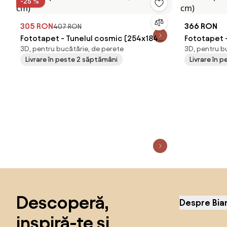
-25 %
305 RON
366 RON
407 RON
Fototapet - Tunelul cosmic (254x184
Fototapet -
3D, pentru bucătărie, de perete
3D, pentru b
cm)
cm)
Livrare în peste 2 săptămâni
Livrare în 
Sari peste subsol, revino la începutul paginii
Descoperă,
Despre Bia
inspiră-te și