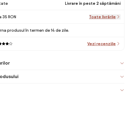
itate
Livrare în peste 2 săptămâni
la 35 RON
Toate livrările
rna produsul în termen de 14 de zile.
Vezi recenziile
rilor
odusului