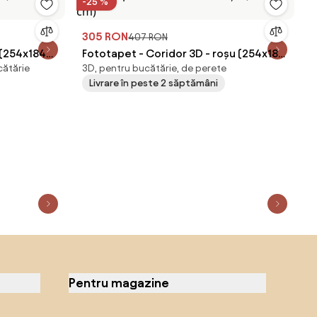
-25 %
305 RON
407 RON
 (254x184
Fototapet - Coridor 3D - roșu (254x184
cătărie
3D, pentru bucătărie, de perete
cm)
Livrare în peste 2 săptămâni
Pentru magazine