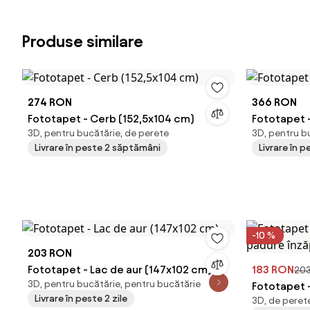
Produse similare
274 RON
366 RON
Fototapet - Cerb (152,5x104 cm)
Fototapet 
3D, pentru bucătărie, de perete
3D, pentru b
Livrare în peste 2 săptămâni
Livrare în 
-10 %
203 RON
Fototapet - Lac de aur (147x102 cm)
183 RON
20
3D, pentru bucătărie, pentru bucătărie
Fototapet -
Livrare în peste 2 zile
3D, de perete
pădure înz