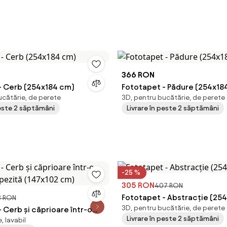
366 RON
- Cerb (254x184 cm)
Fototapet - Pădure (254x18
ucătărie, de perete
3D, pentru bucătărie, de perete
peste 2 săptămâni
Livrare în peste 2 săptămâni
-25 %
305 RON
407 RON
Fototapet - Abstracție (25
3 RON
3D, pentru bucătărie, de perete
 Cerb și căprioare într-o
Livrare în peste 2 săptămâni
, lavabil
ăpezită (147x102 cm)