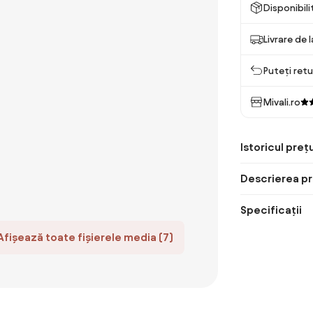
Disponibil
Livrare de 
Puteți retu
Mivali.ro
Istoricul prețu
Descrierea pr
Specificații
Afișează toate fișierele media (7)