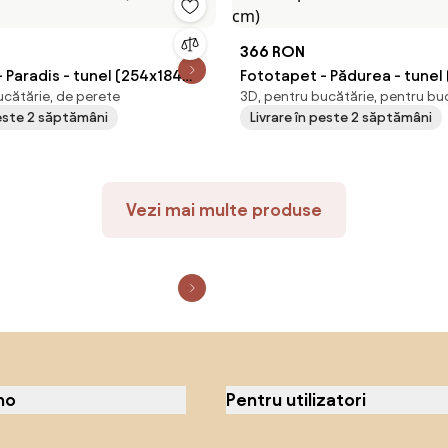
366 RON
 Paradis - tunel (254x184
Fototapet - Pădurea - tunel
ucătărie, de perete
3D, pentru bucătărie, pentru bu
cm)
peste 2 săptămâni
Livrare în peste 2 săptămâni
Vezi mai multe produse
no
Pentru utilizatori