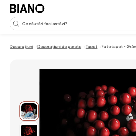
Sari peste navigare, accesează conținutul
Introducerea căutării
Sari peste conținut, mergi la subsol
Decorațiuni
Decorațiuni de perete
Tapet
Fototapet - Grăma