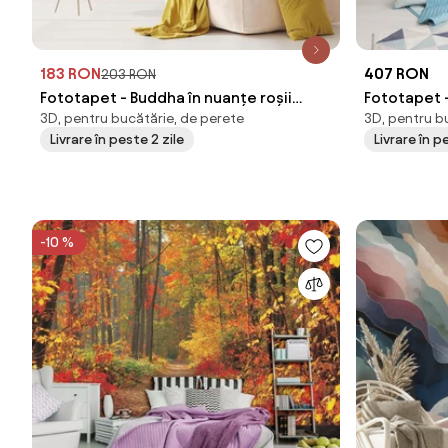
183 RON
407 RON
203 RON
Fototapet - Buddha în nuanțe roșii
Fototapet -
3D, pentru bucătărie, de perete
3D, pentru b
(147x102 cm)
cm)
Livrare în peste 2 zile
Livrare în 
-10 %