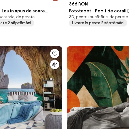
366 RON
 Leu în apus de soare
Fototapet - Recif de corali
ucătărie, de perete
3D, pentru bucătărie, de perete
 cm)
cm)
peste 2 săptămâni
Livrare în peste 2 săptămâni