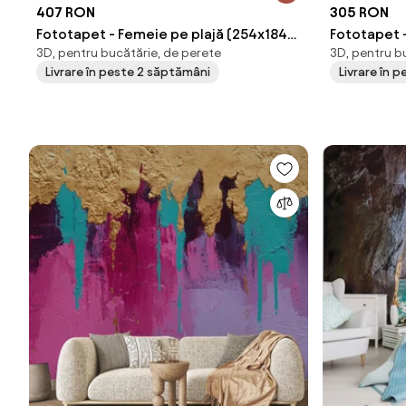
407 RON
305 RON
Fototapet - Femeie pe plajă (254x184
Fototapet -
3D, pentru bucătărie, de perete
3D, pentru b
cm)
(152,5x104
Livrare în peste 2 săptămâni
Livrare în 