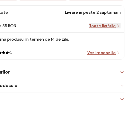
itate
Livrare în peste 2 săptămâni
la 35 RON
Toate livrările
rna produsul în termen de 14 de zile.
Vezi recenziile
rilor
odusului