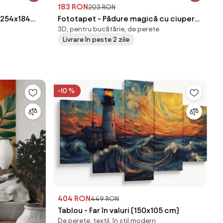
183 RON
203 RON
 (254x184
Fototapet - Pădure magică cu ciuperci
3D, pentru bucătărie, de perete
(147x102 cm)
Livrare în peste 2 zile
-10 %
404 RON
449 RON
Tablou - Far în valuri (150x105 cm)
De perete, textil, în stil modern