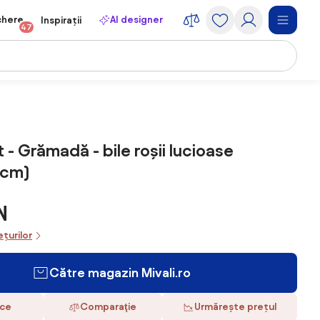
chere
AI designer
Inspirații
47
 - Grămadă - bile roșii lucioase
 cm)
N
ețurilor
Către magazin Mivali.ro
ace
Comparaţie
Urmărește prețul