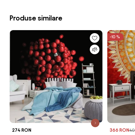
Produse similare
-10 %
274 RON
366 RON
40