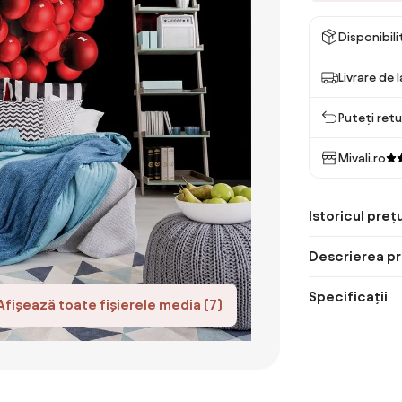
Disponibil
Livrare de 
Puteți retu
Mivali.ro
Istoricul prețu
Descrierea pr
Specificații
Afișează toate fișierele media (7)