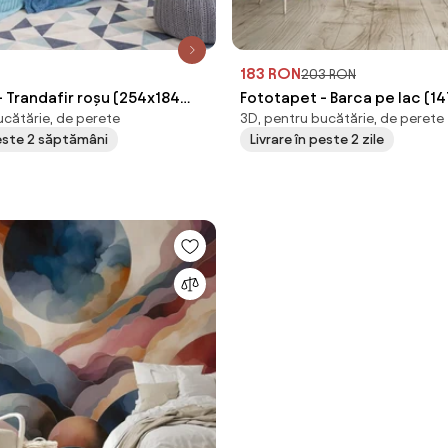
183 RON
203 RON
 Trandafir roșu (254x184
Fototapet - Barca pe lac (1
ucătărie, de perete
3D, pentru bucătărie, de perete
peste 2 săptămâni
Livrare în peste 2 zile