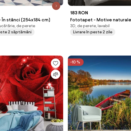
183 RON
 În stânci (254x184 cm)
Fototapet - Motive natural
ucătărie, de perete
3D, de perete, lavabil
geometrice II. (147x102 cm)
peste 2 săptămâni
Livrare în peste 2 zile
-10 %