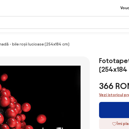
Vou
dă - bile roșii lucioase (254x184 cm)
Fototapet
(254x184
366 RO
Vezi istoricul pr
Îmi pl