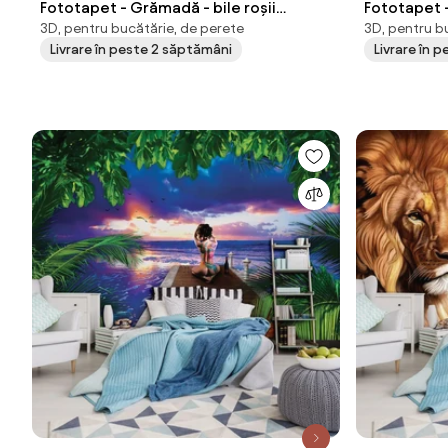
Fototapet - Grămadă - bile roșii
Fototapet 
3D, pentru bucătărie, de perete
3D, pentru b
lucioase (152,5x104 cm)
cm)
Livrare în peste 2 săptămâni
Livrare în 