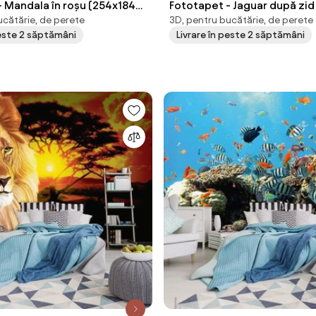
- Mandala în roșu (254x184
Fototapet - Jaguar după zid
ucătărie, de perete
3D, pentru bucătărie, de perete
cm)
peste 2 săptămâni
Livrare în peste 2 săptămâni