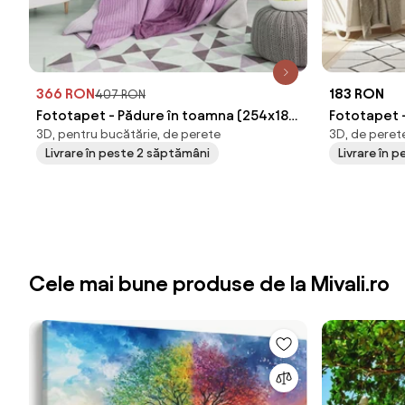
366 RON
183 RON
407 RON
Fototapet - Pădure în toamna (254x184
Fototapet -
3D, pentru bucătărie, de perete
3D, de perete
cm)
pronunțate
Livrare în peste 2 săptămâni
Livrare în p
Cele mai bune produse de la Mivali.ro