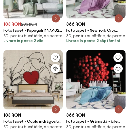
183 RON
366 RON
203 RON
Fototapet - Papagali (147x102
Fototapet - New York City
3D, pentru bucătărie, de perete
3D, pentru bucătărie, de perete
cm)
Urban Brooklyn Bridge (254x184
Livrare în peste 2 zile
Livrare în peste 2 săptămâni
cm)
183 RON
366 RON
Fototapet - Cuplu îndrăgostit
Fototapet - Grămadă - bile
3D, pentru bucătărie, de perete
3D, pentru bucătărie, de perete
(147x102 cm)
roșii lucioase (254x184 cm)