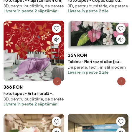
Fototapet - Plaja (254x184 cm)
Fototapet - Copac dual cu
3D, pentru bucătărie, de perete
3D, pentru bucătărie, de perete
fluture (147x102 cm)
Livrare în peste 2 săptămâni
Livrare în peste 2 zile
354 RON
Tablou - Flori roz și albe (cu
De perete, textil, în stil modern
ceas) (90x30 cm)
Livrare în peste 2 zile
366 RON
Fototapet - Arta florală -
3D, pentru bucătărie, de perete
abstract (254x184 cm)
Livrare în peste 2 săptămâni