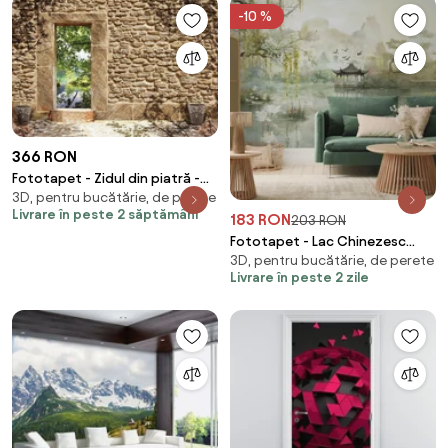
-10 %
366 RON
Fototapet - Zidul din piatră -
3D, pentru bucătărie, de perete
întare spre pescărie (254x184
Livrare în peste 2 săptămâni
183 RON
cm)
203 RON
Fototapet - Lac Chinezesc
3D, pentru bucătărie, de perete
(147x102 cm)
Livrare în peste 2 zile