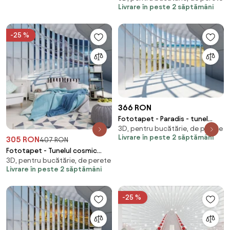
Livrare în peste 2 săptămâni
-25 %
366 RON
Fototapet - Paradis - tunel
3D, pentru bucătărie, de perete
(254x184 cm)
Livrare în peste 2 săptămâni
305 RON
407 RON
Fototapet - Tunelul cosmic
3D, pentru bucătărie, de perete
(254x184 cm)
Livrare în peste 2 săptămâni
-25 %