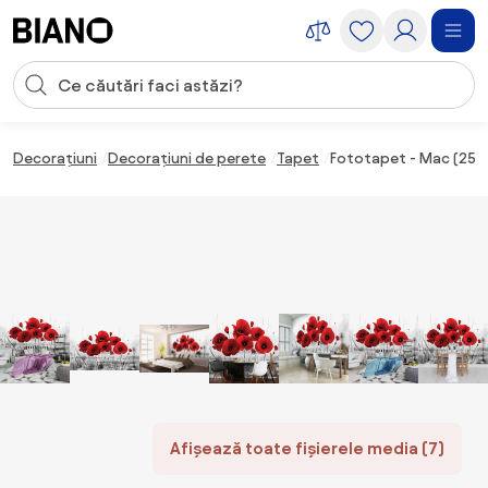
Sari peste navigare, accesează conținutul
Introducerea căutării
Sari peste conținut, mergi la subsol
Decorațiuni
Decorațiuni de perete
Tapet
Fototapet - Mac (254
Afișează toate fișierele media (7)