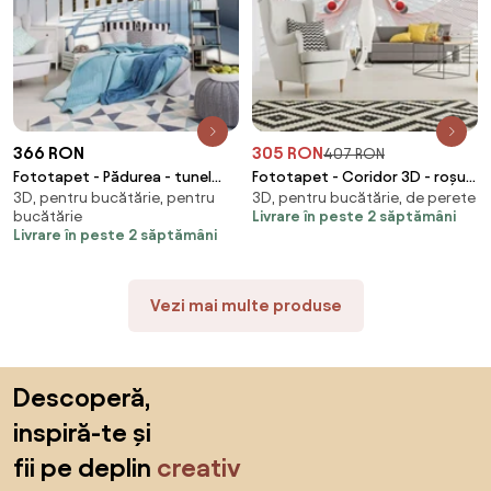
366 RON
305 RON
407 RON
Fototapet - Pădurea - tunel
Fototapet - Coridor 3D - roșu
3D, pentru bucătărie, pentru
3D, pentru bucătărie, de perete
(254x184 cm)
(254x184 cm)
bucătărie
Livrare în peste 2 săptămâni
Livrare în peste 2 săptămâni
Vezi mai multe produse
Sari peste subsol, revino la începutul paginii
Descoperă,
inspiră-te și
fii pe deplin
creativ