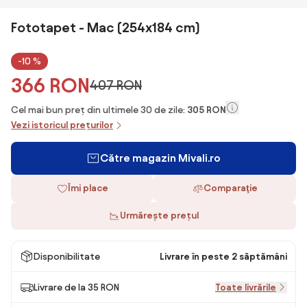
Fototapet - Mac (254x184 cm)
-10 %
366 RON
407 RON
Cel mai bun preț din ultimele 30 de zile:
305 RON
Vezi istoricul prețurilor
Către magazin Mivali.ro
Îmi place
Comparaţie
Urmărește prețul
Disponibilitate
Livrare în peste 2 săptămâni
Livrare de la 35 RON
Toate livrările