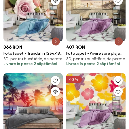
366 RON
407 RON
Fototapet - Trandafiri (254x184
Fototapet - Privire spre plaja
3D, pentru bucătărie, de perete
3D, pentru bucătărie, de perete
cm)
(254x184 cm)
Livrare în peste 2 săptămâni
Livrare în peste 2 săptămâni
-10 %