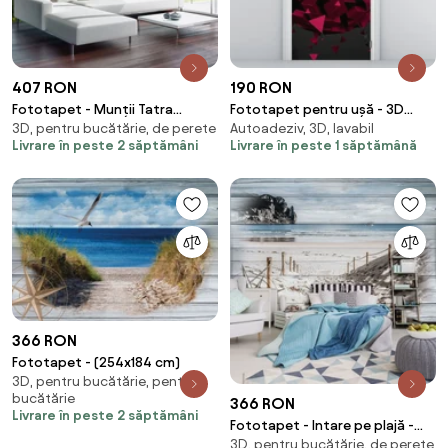
407 RON
190 RON
Fototapet - Munții Tatra
Fototapet pentru ușă - 3D
3D, pentru bucătărie, de perete
Autoadeziv, 3D, lavabil
pitorești (254x184 cm)
abstract (95x205cm)
Livrare în peste 2 săptămâni
Livrare în peste 1 săptămână
366 RON
Fototapet - (254x184 cm)
3D, pentru bucătărie, pentru
bucătărie
366 RON
Livrare în peste 2 săptămâni
Fototapet - Intare pe plajă -
3D, pentru bucătărie, de perete
imitație de lemn (254x184 cm)