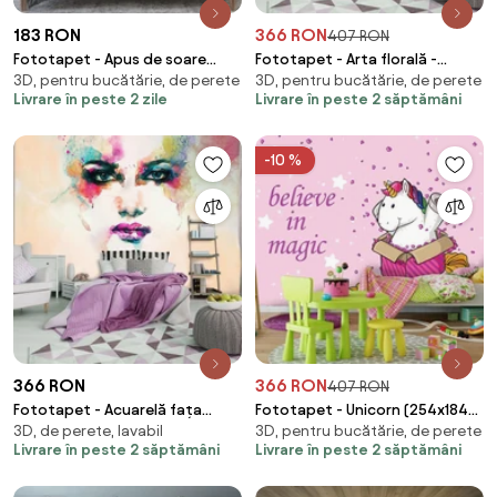
183 RON
366 RON
407 RON
Fototapet - Apus de soare
Fototapet - Arta florală -
3D, pentru bucătărie, de perete
3D, pentru bucătărie, de perete
tropical (147x102 cm)
abstract (254x184 cm)
Livrare în peste 2 zile
Livrare în peste 2 săptămâni
-10 %
366 RON
366 RON
407 RON
Fototapet - Acuarelă fața
Fototapet - Unicorn (254x184
3D, de perete, lavabil
3D, pentru bucătărie, de perete
(254x184 cm)
cm)
Livrare în peste 2 săptămâni
Livrare în peste 2 săptămâni