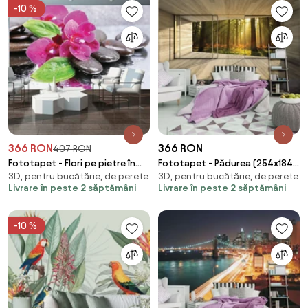
-10 %
366 RON
366 RON
407 RON
Fototapet - Flori pe pietre în
Fototapet - Pădurea (254x184
3D, pentru bucătărie, de perete
3D, pentru bucătărie, de perete
ploaie (254x184 cm)
cm)
Livrare în peste 2 săptămâni
Livrare în peste 2 săptămâni
-10 %