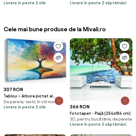
Livrare în peste 2 zile
Livrare în peste 2 săptămâni
Cele mai bune produse de la Mivali.ro
307 RON
Tablou – Arbore pictat al
De perete, textil, în stil modern
anotimpurilor (90x60 cm)
366 RON
Livrare în peste 2 zile
Fototapet - Plajă (254x184 cm)
3D, pentru bucătărie, de perete
Livrare în peste 2 săptămâni