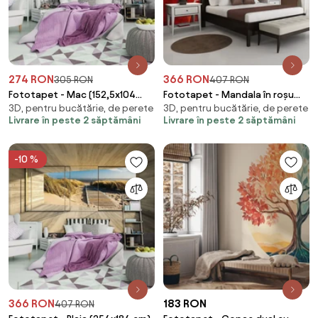
274 RON
366 RON
305 RON
407 RON
Fototapet - Mac (152,5x104
Fototapet - Mandala în roșu
3D, pentru bucătărie, de perete
3D, pentru bucătărie, de perete
cm)
(254x184 cm)
Livrare în peste 2 săptămâni
Livrare în peste 2 săptămâni
-10 %
366 RON
183 RON
407 RON