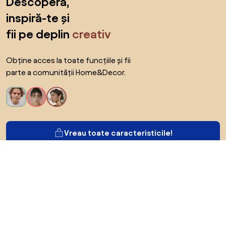
Descoperă,
inspiră-te și
fii pe deplin
creativ
Obține acces la toate funcțiile și fii
parte a comunității Home&Decor.
Vreau toate caracteristicile!
Despre Biano
Pentru utilizatori