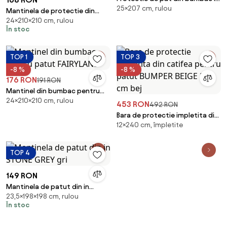
25×207 cm, rulou
THE WOODS
Mantinela de protectie din
24×210×210 cm, rulou
bumbac pentru patut, FLY
În stoc
TOP 1
TOP 3
-8 %
-8 %
176 RON
191 RON
Mantinel din bumbac pentru
24×210×210 cm, rulou
patut FAIRYLAND
453 RON
492 RON
Bara de protectie impletita din
12×240 cm, împletite
catifea pentru patut BUMPER
BEIGE 240 cm bej
TOP 4
149 RON
Mantinela de patut din in
23,5×198×198 cm, rulou
STONE GREY gri
În stoc