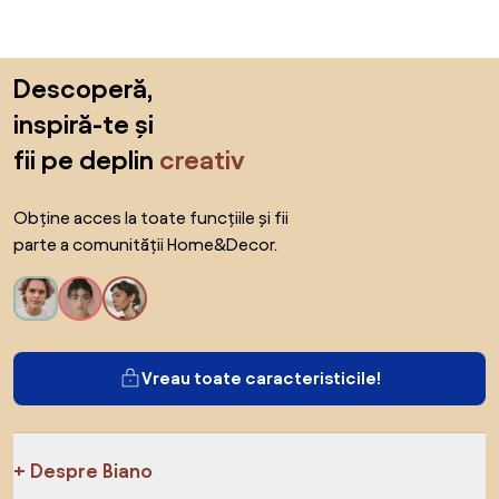
Sari peste subsol, revino la începutul paginii
Descoperă,
inspiră-te și
fii pe deplin
creativ
Obține acces la toate funcțiile și fii
parte a comunității Home&Decor.
Vreau toate caracteristicile!
Despre Biano