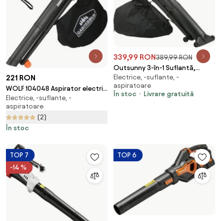
339,99 RON
389,99 RON
Outsunny 3-în-1 Suflantă,
Electrice, -suflante, -
221 RON
Aspirator, Tocător pentru
aspiratoare
Frunze 3000W, Ușor | Aosom
WOLF 104048 Aspirator electric
În stoc
Livrare gratuită
Romania
Electrice, -suflante, -
de frunze 3 în 1 negru/verde
aspiratoare
Gardebruk
(2)
În stoc
TOP 7
TOP 6
-14 %