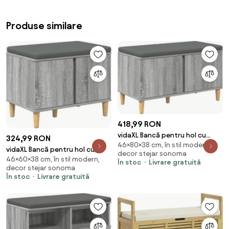
Produse similare
418,99 RON
vidaXL Bancă pentru hol cu
324,99 RON
46×80×38 cm, în stil modern,
pernă cu ușă Sonoma gri 80 x
vidaXL Bancă pentru hol cu
decor stejar sonoma
38 x 46 cm
46×60×38 cm, în stil modern,
pernă cu ușă Sonoma gri 60 x
În stoc
Livrare gratuită
decor stejar sonoma
38 x 46 cm
În stoc
Livrare gratuită