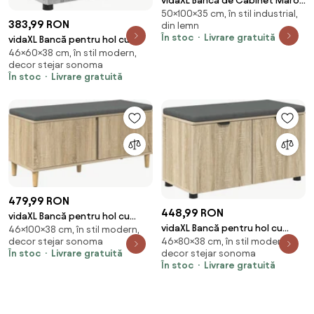
vidaXL Bancă de Cabinet Maro
50×100×35 cm, în stil industrial,
100 x 35 x 50 cm Lemn masiv de
383,99 RON
din lemn
mango
În stoc
Livrare gratuită
vidaXL Bancă pentru hol cu
46×60×38 cm, în stil modern,
pernă cu raft Sonoma gri 60 x
decor stejar sonoma
38 x 46 cm
În stoc
Livrare gratuită
479,99 RON
448,99 RON
vidaXL Bancă pentru hol cu
vidaXL Bancă pentru hol cu
46×100×38 cm, în stil modern,
pernă cu ușă Stejar Sonoma
decor stejar sonoma
46×80×38 cm, în stil modern,
pernă cu raft Stejar Sonoma 80
100 x 38 x 46 cm
În stoc
Livrare gratuită
decor stejar sonoma
x 38 x 46 cm
În stoc
Livrare gratuită