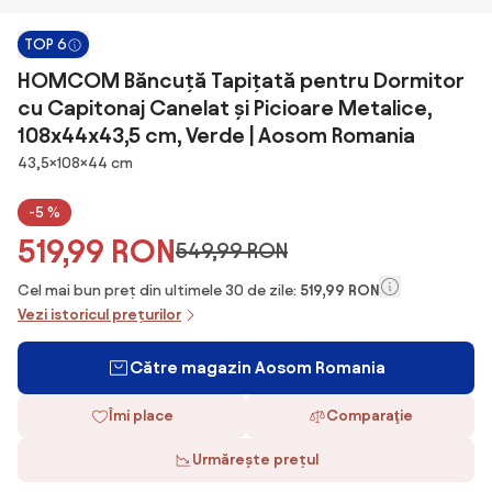
TOP 6
HOMCOM Băncuță Tapițată pentru Dormitor
cu Capitonaj Canelat și Picioare Metalice,
108x44x43,5 cm, Verde | Aosom Romania
Dimensiuni
43,5×108×44 cm
-5 %
519,99 RON
549,99 RON
Cel mai bun preț din ultimele 30 de zile:
519,99 RON
Vezi istoricul prețurilor
Către magazin Aosom Romania
Îmi place
Comparaţie
Urmărește prețul