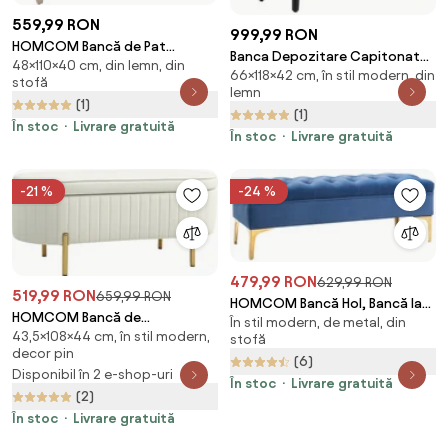
559,99 RON
999,99 RON
HOMCOM Bancă de Pat
Banca Depozitare Capitonata
48×110×40 cm, din lemn, din
Vintage cu Butoni, Bancă
66×118×42 cm, în stil modern, din
HOMCOM, Banca Capatul
stofă
Capitonată cu Picioare din
lemn
patului din Tesatura Catifelata
(1)
Lemn, 110x40x48 cm, Bej |
(1)
cu Cotiere, 118x42x66cm,
Aosom Romania
În stoc
Livrare gratuită
Albastru inchis | Aosom
În stoc
Livrare gratuită
Romania
-21 %
-24 %
479,99 RON
629,99 RON
519,99 RON
659,99 RON
HOMCOM Bancă Hol, Bancă la
HOMCOM Bancă de
În stil modern, de metal, din
Capătul Patului din Catifea
43,5×108×44 cm, în stil modern,
Depozitare de Intrare Ovală
stofă
Albastru Închis, Design Modern
decor pin
72L, Design Canelat cu Capac
(6)
cu Picioare Metalice Aurii,
Disponibil în 2 e-shop-uri
Rabatabil și Scaun Capitonat,
118x45x42cm | Aosom Romania
În stoc
Livrare gratuită
(2)
Bancă de la Capătul Patului,
Pouf, în Velur și cu Picioare din
În stoc
Livrare gratuită
Lemn de Pin, 108x44x43.5 cm,