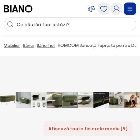
Sari peste navigare, accesează conținutul
Introducerea căutării
Sari peste conținut, mergi la subsol
Mobilier
Bănci
Bănci hol
HOMCOM Băncuță Tapițată pentru Dormit
Afișează toate fișierele media (9)