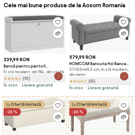
Cele mai bune produse de la Aosom Romania
579,99 RON
339,99 RON
HOMCOM Bancuta Hol Banca
Bancă pentru pantofi
57×126×48,5 cm, în stil modern,
Pat Matrimonial cu Depozitare
În stil modern, din PAL, din stofă
HOMCOM, bancă de intrare cu
din lemn
si Cotiere Rulate, 126x48.5x57
sertar rabatabil | Aosom
(10)
(15)
cm, Banca Pat Gri | Aosom
Romania
În stoc
Livrare gratuită
Romania
În stoc
Livrare gratuită
Ofertă limitată
Ofertă limitată
-25 %
-26 %