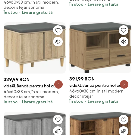
38 x 46 cm
46×60×38 cm, în stil modern,
pernă cu sertar Sonoma gri 60
În stoc
Livrare gratuită
decor stejar sonoma
x 38 x 46 cm
În stoc
Livrare gratuită
391,99 RON
339,99 RON
vidaXL Bancă pentru hol cu
vidaXL Bancă pentru hol cu
46×60×38 cm, în stil modern,
pernă Stejar Artizanal 60 x 38 x
46×60×38 cm, în stil modern,
pernă cu ușă Stejar Sonoma 60
decor stejar
decor stejar sonoma
46 cm
x 38 x 46 cm
În stoc
Livrare gratuită
În stoc
Livrare gratuită