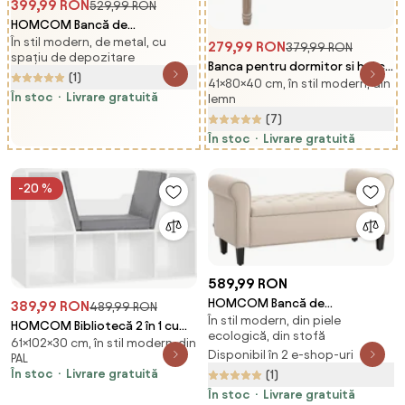
399,99 RON
529,99 RON
HOMCOM Bancă de
În stil modern, de metal, cu
Depozitare de 84L, din
279,99 RON
379,99 RON
spațiu de depozitare
Țesătură cu Efect de Catifea și
Banca pentru dormitor si hol cu
(1)
Oțel, 112x42x40 cm, Bej | Aosom
41×80×40 cm, în stil modern, din
tapiterie din poliester cu efect
Romania
În stoc
Livrare gratuită
lemn
de in 80x40x41cm, bej
(7)
HOMCOM | Aosom Romania
În stoc
Livrare gratuită
-20 %
589,99 RON
HOMCOM Bancă de
389,99 RON
489,99 RON
În stil modern, din piele
Depozitare din Țesătură tip
HOMCOM Bibliotecă 2 în 1 cu
ecologică, din stofă
Catifea cu Spațiu Ascuns, Bej |
61×102×30 cm, în stil modern, din
Perne Confortabile și 6
Disponibil în 2 e-shop-uri
Aosom Romania
PAL
Compartimente, Mobilier
În stoc
Livrare gratuită
(1)
Multifuncțional pentru Cărți și
În stoc
Livrare gratuită
Jocuri, Raft cu 6 Cuburi pentru