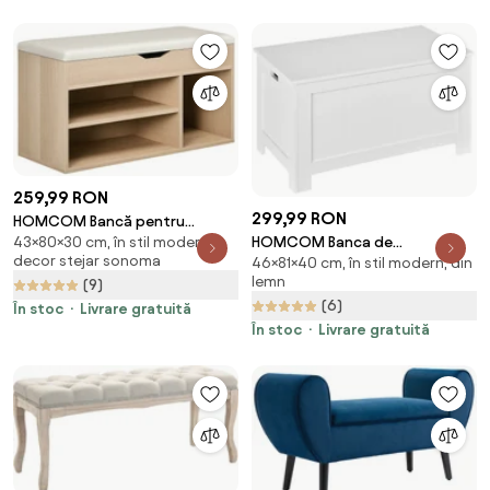
Sufragerie, Dormitor și Birou,
102x30x61 cm, Alb | Aosom
Romania
259,99 RON
299,99 RON
HOMCOM Bancă pentru
HOMCOM Banca de
43×80×30 cm, în stil modern,
Pantofi cu 3 Compartimente,
decor stejar sonoma
46×81×40 cm, în stil modern, din
Depozitare Multifunctionala
Spațiu Ascuns și Șezut din Piele
lemn
(9)
din Lemn MDF, 2 Manere si
PU, 80x30x43 cm, Lemn Natural
(6)
Deschidere cu Blocare de
| Aosom Romania
În stoc
Livrare gratuită
Siguranta, 81x40x46cm, Alb
În stoc
Livrare gratuită