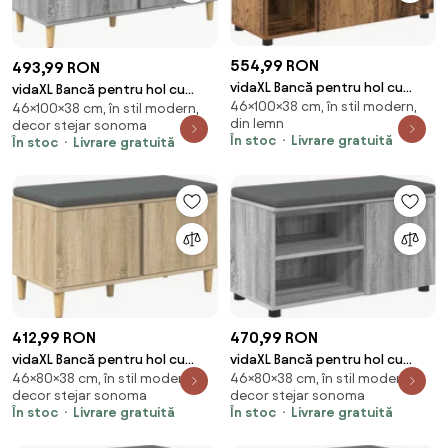
554,99 RON
493,99 RON
vidaXL Bancă pentru hol cu
vidaXL Bancă pentru hol cu
46×100×38 cm, în stil modern,
pernă cu raft Lemn vechi 100 x
46×100×38 cm, în stil modern,
pernă cu ușă Sonoma gri 100 x
din lemn
decor stejar sonoma
38 x 46 cm
38 x 46 cm
În stoc
Livrare gratuită
În stoc
Livrare gratuită
412,99 RON
470,99 RON
vidaXL Bancă pentru hol cu
vidaXL Bancă pentru hol cu
46×80×38 cm, în stil modern,
46×80×38 cm, în stil modern,
pernă cu ușă Stejar Sonoma 80
pernă cu raft Sonoma gri 80 x
decor stejar sonoma
decor stejar sonoma
x 38 x 46 cm
38 x 46 cm
În stoc
Livrare gratuită
În stoc
Livrare gratuită