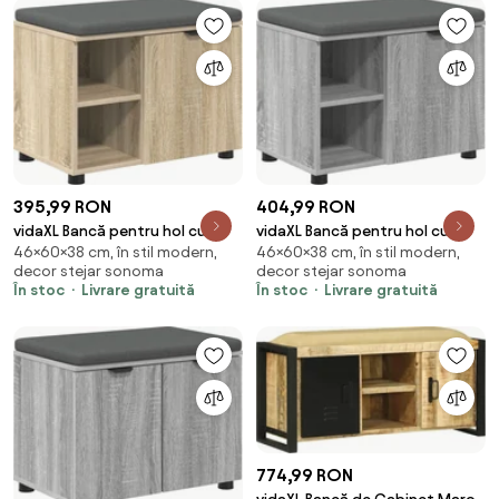
395,99 RON
404,99 RON
vidaXL Bancă pentru hol cu
vidaXL Bancă pentru hol cu
46×60×38 cm, în stil modern,
46×60×38 cm, în stil modern,
pernă cu raft Stejar Sonoma 60
pernă cu raft Sonoma gri 60 x
decor stejar sonoma
decor stejar sonoma
x 38 x 46 cm
38 x 46 cm
În stoc
Livrare gratuită
În stoc
Livrare gratuită
774,99 RON