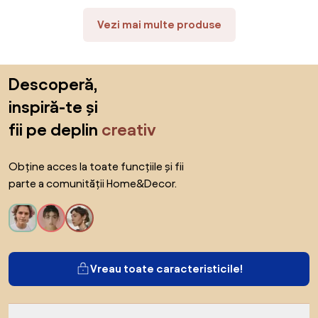
Crem | Aosom Romania
Vezi mai multe produse
Sari peste subsol, revino la începutul paginii
Descoperă,
inspiră-te și
fii pe deplin
creativ
Obține acces la toate funcțiile și fii
parte a comunității Home&Decor.
Vreau toate caracteristicile!