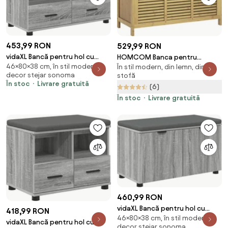
453,99 RON
529,99 RON
vidaXL Bancă pentru hol cu
HOMCOM Banca pentru
46×80×38 cm, în stil modern,
pernă cu sertar Sonoma gri 80
În stil modern, din lemn, din
pantofi cu capac rabatabil,
decor stejar sonoma
stofă
x 38 x 46 cm
Banca din bambus pentru holul
În stoc
Livrare gratuită
(6)
de la intrare cu compartiment
ascuns si capitonare groasa,
În stoc
Livrare gratuită
pentru hol
460,99 RON
vidaXL Bancă pentru hol cu
418,99 RON
46×80×38 cm, în stil modern,
pernă cu raft Sonoma gri 80 x
vidaXL Bancă pentru hol cu
decor stejar sonoma