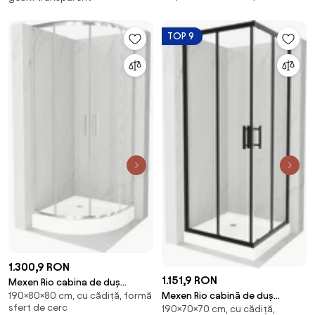
transparentă, neagră - 860-
080-01-00
090-090-70-00
TOP 9
1.300,9 RON
1.151,9 RON
Mexen Rio cabina de duș
Mexen Rio cabină de duș
190×80×80 cm, cu cădiță, formă
semirotundă 80 x 80 cm,
sfert de cerc
190×70×70 cm, cu cădiță,
pătrată 70 x 70 cm,
transparentă, crom + cadă de