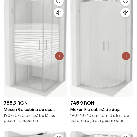
785,9 RON
745,9 RON
Mexen Rio cabina de duș
Mexen Rio cabină de duș
190×80×80 cm, pătrată, cu
190×70×70 cm, formă sfert de
pătrată 80 x 80 cm, dungi albe,
semicirculară 70 x 70 cm, mat,
geam transparent
cerc, cu ușă din geam opac
crom - 860-080-080-01-20
crom - 863-070-070-01-30