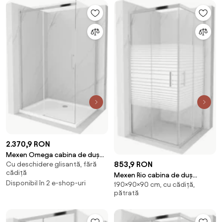
2.370,9 RON
Mexen Omega cabina de duș
853,9 RON
Cu deschidere glisantă, fără
culisantă 120 x 70 cm,
cădiță
transparentă, cromată + cadă
Mexen Rio cabina de duș
Disponibil în 2 e-shop-uri
190×90×90 cm, cu cădiță,
Flat - 825-120-070-01-00-4010
pătrată 90 x 90 cm, dungi albe,
pătrată
crom - 860-090-090-01-20