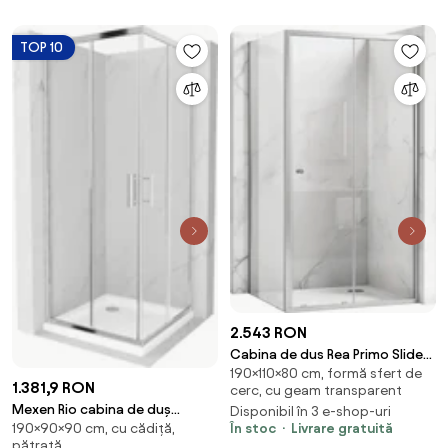
00-3s-4010
TOP 10
2.543 RON
Cabina de dus Rea Primo Slide
190×110×80 cm, formă sfert de
110x80 Chrome
1.381,9 RON
cerc, cu geam transparent
Mexen Rio cabina de duș
Disponibil în 3 e-shop-uri
În stoc
Livrare gratuită
190×90×90 cm, cu cădiță,
pătrată 90 x 90 cm,
pătrată