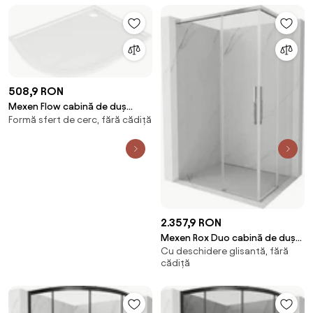
508,9 RON
Mexen Flow cabină de duș
Formă sfert de cerc, fără cădiță
semirotundă asimetrică slim
dreapta 90 x 80 cm, alb lucios -
46Q108090R
2.357,9 RON
Mexen Rox Duo cabină de duș
Cu deschidere glisantă, fără
glisantă 100 x 90 cm,
cădiță
transparent, crom - 8C2D-100-
090-01-00