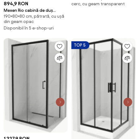
894,9 RON
cerc, cu geam transparent
culisant 90 x 80 cm,
Mexen Rio cabină de duș
transparent, negru - 8132-090-
190×80×80 cm, pătrată, cu ușă
pătrată 80 x 80 cm, grafit,
080-70-00
din geam opac
neagră - 860-080-080-70-40
Disponibil în 5 e-shop-uri
TOP 5
1.327,9 RON