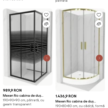
transparentă, neagră + cadă
pătrată
transparentă, crom + cadă de
de duș, albă - 863-070-070-
duș, albă - 860-070-070-01-
70-00-4710
00-4510
989,9 RON
Mexen Rio cabina de duș
1.436,9 RON
190×90×90 cm, pătrată, cu
pătrată 90 x 90 cm, dungi
Mexen Rio cabina de duș
geam transparent
negre, neagră - 860-090-090-
190×80×80 cm, cu cădiță, formă
semirotundă 80 x 80 cm,