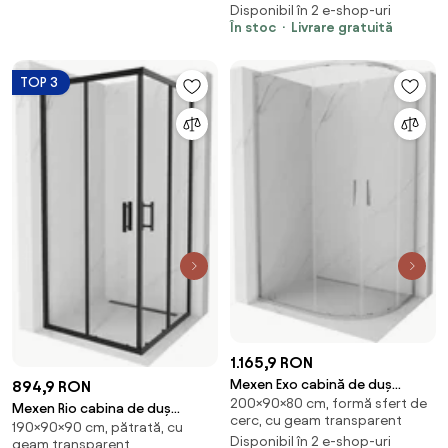
Disponibil în 2 e-shop-uri
În stoc
Livrare gratuită
TOP 3
1.165,9 RON
Mexen Exo cabină de duș
894,9 RON
200×90×80 cm, formă sfert de
semicirculară asimetrică
Mexen Rio cabina de duș
cerc, cu geam transparent
glisantă 90 x 80 cm,
190×90×90 cm, pătrată, cu
pătrată 90 x 90 cm,
Disponibil în 2 e-shop-uri
geam transparent
transparent, crom - 8132-090-