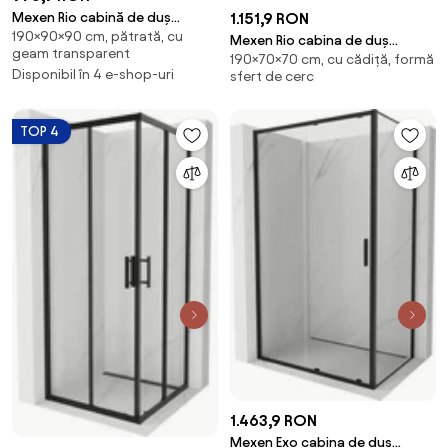
Mexen Rio cabină de duș
1.151,9 RON
190×90×90 cm, pătrată, cu
pătrată 90 x 90 cm, grafit,
Mexen Rio cabina de duș
geam transparent
negru - 860-090-090-70-40
190×70×70 cm, cu cădiță, formă
semicirculară 70 x 70 cm,
Disponibil în 4 e-shop-uri
sfert de cerc
transparentă, cromată + cadă
de duș, albă - 863-070-070-01-
00-4710
TOP 4
1.463,9 RON
Mexen Exo cabina de duș