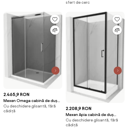
sfert de cerc
70-20
transparentă, auriu + cadă de
duș, albă - 863-080-080-50-
00-4710
2.465,9 RON
Mexen Omega cabină de duș
Cu deschidere glisantă, fără
glisantă 100 x 90 cm, grafit,
2.208,9 RON
cădiță
crom + cadă Flat, alb - 825-100-
Mexen Apia cabină de duș
090-01-40-4010
Cu deschidere glisantă, fără
glisantă 120 x 90 cm,
cădiță
transparentă, neagră + cădiță