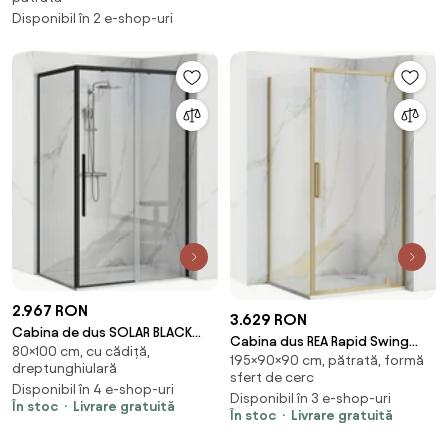
transparentă, cromată + cadă
Disponibil în 2 e-shop-uri
Flat, albă - 860-090-090-01-
00-4010
2.967 RON
3.629 RON
Cabina de dus SOLAR BLACK
Cabina dus REA Rapid Swing
80×100 cm, cu cădiță,
MAT 80x100 cm
195×90×90 cm, pătrată, formă
Brush Gold
dreptunghiulară
sfert de cerc
Disponibil în 4 e-shop-uri
Disponibil în 3 e-shop-uri
În stoc
Livrare gratuită
În stoc
Livrare gratuită