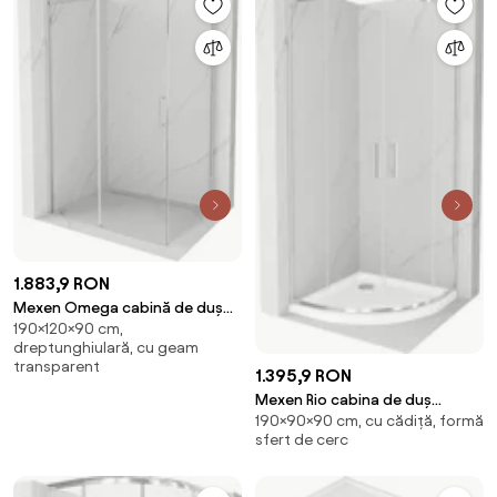
1.883,9 RON
Mexen Omega cabină de duș
190×120×90 cm,
glisantă 120 x 90 cm,
dreptunghiulară, cu geam
transparentă, crom - 825-120-
transparent
1.395,9 RON
090-01-00
Mexen Rio cabina de duș
190×90×90 cm, cu cădiță, formă
semirotundă 90 x 90 cm,
sfert de cerc
transparentă, cromată +
cădiță Flat, albă - 863-090-
090-01-00-4110