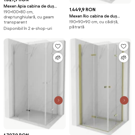
Mexen Apia cabina de duș
1.449,9 RON
190×100×80 cm,
culisantă 100 x 80 cm,
Mexen Rio cabina de duș
dreptunghiulară, cu geam
transparentă, neagră - 840-
190×90×90 cm, cu cădiță,
transparent
pătrată 90 x 90 cm,
100-080-70-00
pătrată
transparentă, neagră + cadă
Disponibil în 2 e-shop-uri
de duș, albă - 860-090-090-
70-00-4510