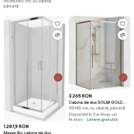
190×80×80 cm, cu cădiță,
pătrată 80 x 80 cm,
pătrată
transparentă, neagră + cădiță
Flat, albă - 860-080-080-70-
00-4010B
3.265 RON
Cabina de dus SOLAR GOLD
90×90 cm, cu cădiță, pătrată
90x90 cm
Disponibil în 3 e-shop-uri
În stoc
Livrare gratuită
1.287,9 RON
Mexen Rio cabina de duș