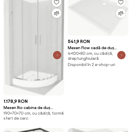
541,9 RON
Mexen Flow cadă de duș
4×100×80 cm, cu cădiță,
dreptunghiulară slim 100 x 80
dreptunghiulară
cm, alb lucios - 46R108010
Disponibil în 2 e-shop-uri
1.178,9 RON
Mexen Rio cabina de duș
190×70×70 cm, cu cădiță, formă
semirotundă 70 x 70 cm,
sfert de cerc
șlefuire, crom + cadă de duș,
alb - 863-070-070-01-30-4710