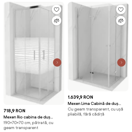
1.639,9 RON
Mexen Lima Cabină de duș
Cu geam transparent, cu ușă
pliată Duo 90 x 70 cm,
718,9 RON
pliabilă, fără cădiță
transparentă, crom - 856-090-
Mexen Rio cabina de duș
070-02-00
190×70×70 cm, pătrată, cu
pătrată 70 x 70 cm, dungi albe,
geam transparent
crom - 860-070-070-01-20