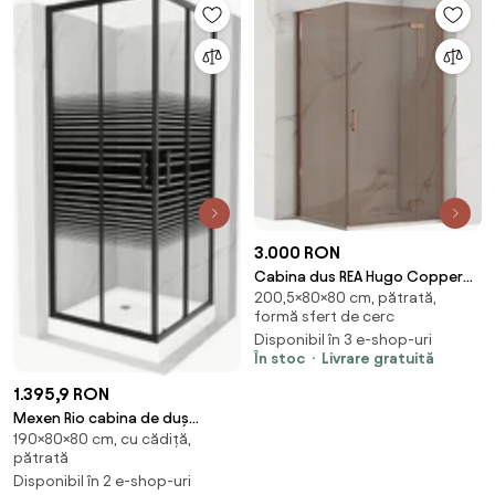
3.000 RON
Cabina dus REA Hugo Copper
200,5×80×80 cm, pătrată,
Brush 80x80
formă sfert de cerc
Disponibil în 3 e-shop-uri
În stoc
Livrare gratuită
1.395,9 RON
Mexen Rio cabina de duș
190×80×80 cm, cu cădiță,
pătrată 80 x 80 cm, dungi
pătrată
negre, neagră + cadă de duș,
Disponibil în 2 e-shop-uri
albă - 860-080-080-70-20-