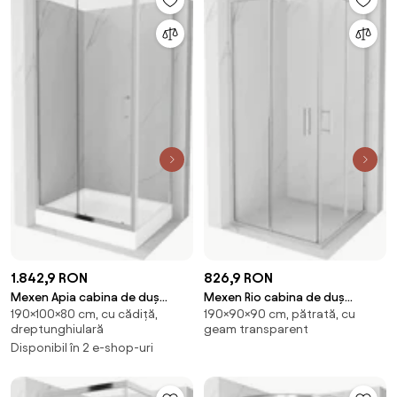
1.842,9 RON
826,9 RON
Mexen Apia cabina de duș
Mexen Rio cabina de duș
190×100×80 cm, cu cădiță,
190×90×90 cm, pătrată, cu
culisantă 100 x 80 cm,
pătrată 90 x 90 cm,
dreptunghiulară
geam transparent
transparentă, cromată + cadă
transparentă, crom - 860-090-
Disponibil în 2 e-shop-uri
de duș Rio - 840-100-080-01-
090-01-00
00-4510