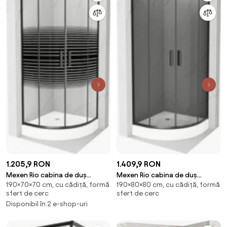
1.205,9 RON
1.409,9 RON
Mexen Rio cabina de duș
Mexen Rio cabina de duș
190×70×70 cm, cu cădiță, formă
190×80×80 cm, cu cădiță, formă
semicirculară 70 x 70 cm, benzi
semirotundă 80 x 80 cm, grafit,
sfert de cerc
sfert de cerc
negre, negru + cadă de duș, alb
neagră + cadă de duș, albă -
Disponibil în 2 e-shop-uri
- 863-070-070-70-20-4710
863-080-080-70-40-4710