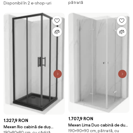
pătrată
Disponibil în 2 e-shop-uri
transparentă, neagră + cadă
duș, alb - 863-080-080-01-00-
de duș, albă - 860-070-070-
4710
70-00-4510
1.707,9 RON
1.327,9 RON
Mexen Lima Duo cabină de duș
Mexen Rio cabină de duș
190×90×90 cm, pătrată, cu
pliabilă 90 x 90 cm,
190×80×80 cm, cu cădiță,
pătrată 80 x 80 cm,