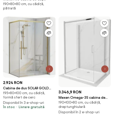
190×80×80 cm, cu cădiță,
pătrată 80 x 80 cm,
pătrată
transparent, crom + cadă de
duș, alb - 860-080-080-01-00-
4510
2.924 RON
Cabina de dus SOLAR GOLD
3.346,9 RON
195×80×100 cm, cu cădiță,
Brush 100x80cm
formă sfert de cerc
Mexen Omega-3S cabina de
190×100×80 cm, cu cădiță,
Disponibil în 3 e-shop-uri
duș cu 3 pereți, culisantă
dreptunghiulară
În stoc
Livrare gratuită
100x80 cm, transparentă, crom
Disponibil în 2 e-shop-uri
+ cădiță Flat - 825-100-080-01-