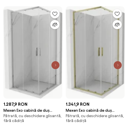
Rio - 840-120-090-70-00-4510
1.287,9 RON
1.341,9 RON
Mexen Exo cabină de duș
Mexen Exo cabină de duș
Pătrată, cu deschidere glisantă,
Pătrată, cu deschidere glisantă,
pătrată culisantă 100 x 100 cm,
pătrată culisantă 100 x 100 cm,
fără cădiță
fără cădiță
transparentă, crom - 8111-100-
transparentă, aurie - 8111-100-
100-01-00
100-50-00