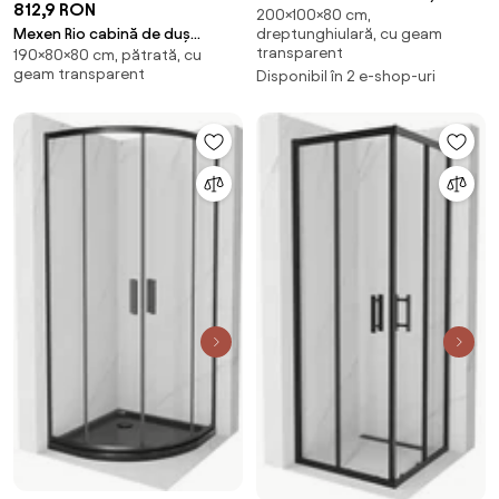
812,9 RON
200×100×80 cm,
glisantă 100 x 80 cm,
dreptunghiulară, cu geam
Mexen Rio cabină de duș
transparentă, neagră - 8151-
transparent
190×80×80 cm, pătrată, cu
pătrată 80 x 80 cm,
100-080-70-00
geam transparent
Disponibil în 2 e-shop-uri
transparentă, neagră - 860-
080-080-70-00