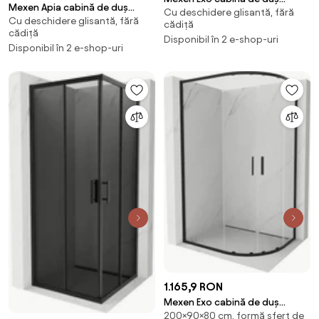
Mexen Apia cabină de duș
Cu deschidere glisantă, fără
glisantă 120 x 90 cm,
Cu deschidere glisantă, fără
glisantă 100 x 90 cm,
cădiță
transparentă, neagră - 8151-
cădiță
transparentă, neagră - 840-
Disponibil în 2 e-shop-uri
120-090-70-00
Disponibil în 2 e-shop-uri
100-090-70-00
1.165,9 RON
Mexen Exo cabină de duș
200×90×80 cm, formă sfert de
semicirculară asimetrică de tip