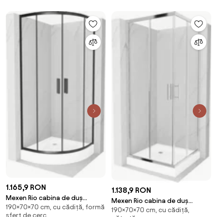
863-070-070-01-20-4710
1.165,9 RON
1.138,9 RON
Mexen Rio cabina de duș
Mexen Rio cabina de duș
190×70×70 cm, cu cădiță, formă
semicirculară 70 x 70 cm,
190×70×70 cm, cu cădiță,
pătrată 70 x 70 cm,
sfert de cerc