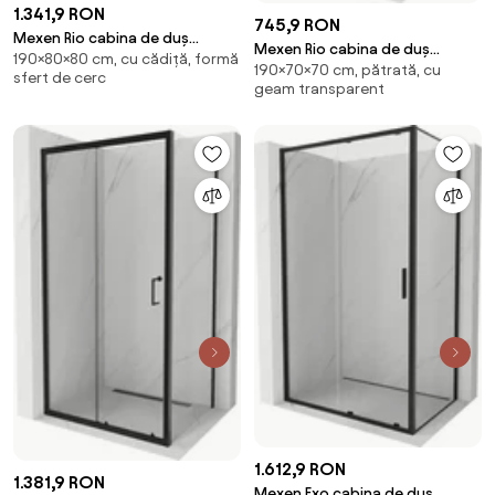
1.341,9 RON
745,9 RON
Mexen Rio cabina de duș
Mexen Rio cabina de duș
190×80×80 cm, cu cădiță, formă
semicirculară 80 x 80 cm,
190×70×70 cm, pătrată, cu
pătrată 70 x 70 cm,
sfert de cerc
transparentă, neagră + cadă
geam transparent
transparentă, neagră - 860-
Flat, neagră - 863-080-080-
070-070-70-00
70-00-4170B
1.612,9 RON
1.381,9 RON
Mexen Exo cabina de duș