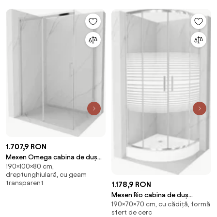
1.707,9 RON
Mexen Omega cabina de duș
190×100×80 cm,
culisantă 100 x 80 cm,
dreptunghiulară, cu geam
transparentă, crom - 825-100-
transparent
1.178,9 RON
080-01-00
Mexen Rio cabina de duș
190×70×70 cm, cu cădiță, formă
semicirculară 70 x 70 cm, dungi
sfert de cerc
albe, crom + cadă de duș, alb -