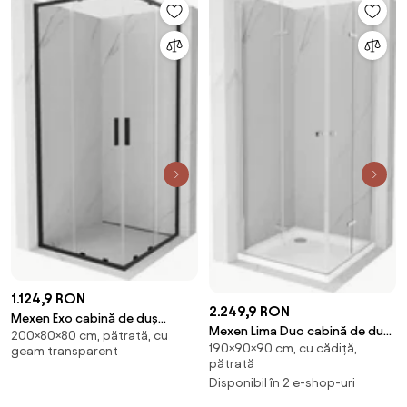
1.124,9 RON
2.249,9 RON
Mexen Exo cabină de duș
Mexen Lima Duo cabină de duș
200×80×80 cm, pătrată, cu
pătrată culisantă 80 x 80 cm,
190×90×90 cm, cu cădiță,
pliabilă 90 x 90 cm,
geam transparent
transparentă, neagră - 8111-
pătrată
transparentă, crom + cadă Flat
080-080-70-00
Disponibil în 2 e-shop-uri
- 856-090-090-01-02-4010