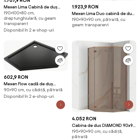
1.707,9 RON
1.923,9 RON
Mexen Lima Cabină de duș
190×100×80 cm,
pliabilă Duo 100 x 80 cm,
Mexen Lima Duo cabină de duș
dreptunghiulară, cu geam
190×90×90 cm, pătrată, cu
transparentă, crom - 856-100-
pliabilă 90 x 90 cm,
transparent
geam transparent
080-02-00
transparent, auriu - 856-090-
Disponibil în 2 e-shop-uri
090-50-00-02
602,9 RON
Mexen Flow cadă de duș
90×90 cm, cu cădiță, pătrată
pentagonală slim 90 x 90 cm,
negru mat - 46P709090
Disponibil în 2 e-shop-uri
4.052 RON
Cabina de dus DIAMOND 90x90
195×90×90 cm, cu cădiță,
cm COPPER BRUSH
pătrată