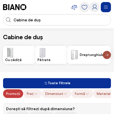
Sari peste navigare, accesează conținutul
Introducerea căutării
Sari peste conținut, mergi la subsol
Cabine de duș
Renovare
Renovare baie
Dușuri și accesorii
Cabine de duș
Dreptunghiulare
Cu cădiță
Pătrate
Toate filtrele
Promoții
Preț
Dimensiuni
Formă
Material u
Dorești să filtrezi după dimensiune?