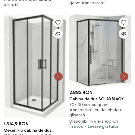
geam transparent
transparentă, crom - 856-090-
pătrată
transparentă, neagră + cădiță
090-02-00
Flat, neagră - 860-080-080-
70-00-4070B
2.883 RON
Cabina de dus SOLAR BLACK
80×100 cm, cu geam
MAT 80x100 cm
transparent, cu deschidere
glisantă
Disponibil în 4 e-shop-uri
1.314,9 RON
În stoc
Livrare gratuită
Mexen Rio cabina de duș