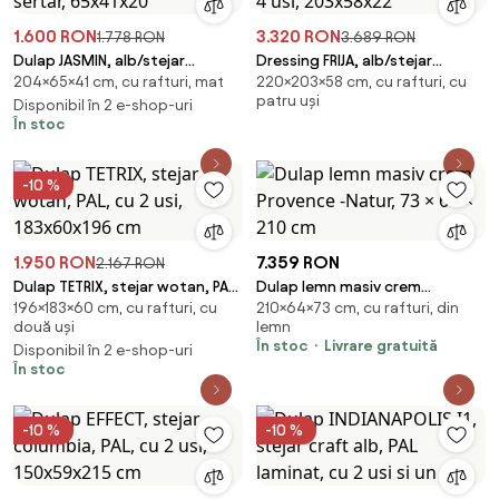
1.600 RON
3.320 RON
1.778 RON
3.689 RON
Dulap JASMIN, alb/stejar
Dressing FRIJA, alb/stejar
204×65×41 cm, cu rafturi, mat
220×203×58 cm, cu rafturi, cu
artisan, PAL, cu o usa si un
artisan, PAL melaminat, cu 4 usi,
patru uși
sertar, 65x41x20
Disponibil în 2 e-shop-uri
203x58x22
În stoc
-10 %
1.950 RON
7.359 RON
2.167 RON
Dulap TETRIX, stejar wotan, PAL,
Dulap lemn masiv crem
196×183×60 cm, cu rafturi, cu
210×64×73 cm, cu rafturi, din
cu 2 usi, 183x60x196 cm
Provence -Natur, 73 × 64 × 210
două uși
lemn
cm
În stoc
Livrare gratuită
Disponibil în 2 e-shop-uri
În stoc
-10 %
-10 %