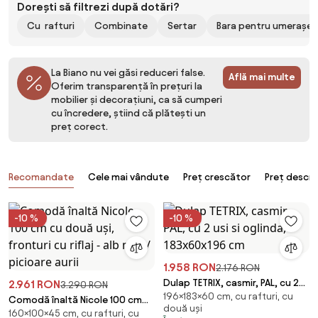
Dorești să filtrezi după dotări?
Cu rafturi
Combinate
Sertar
Bara pentru umerașe
La Biano nu vei găsi reduceri false.
Află mai multe
Oferim transparență în prețuri la
mobilier și decorațiuni, ca să cumperi
cu încredere, știind că plătești un
preț corect.
Produse
Recomandate
Cele mai vândute
Preț crescător
Preț descr
-10 %
-10 %
1.958 RON
2.176 RON
Dulap TETRIX, casmir, PAL, cu 2
2.961 RON
3.290 RON
196×183×60 cm, cu rafturi, cu
usi si oglinda, 183x60x196 cm
Comodă înaltă Nicole 100 cm
două uși
160×100×45 cm, cu rafturi, cu
cu două uși, fronturi cu riflaj -