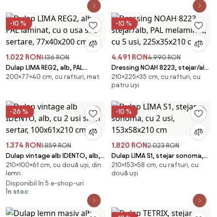
-10 %
-10 %
1.022 RON
4.491 RON
1.136 RON
4.990 RON
Dulap LIMA REG2, alb, PAL
Dressing NOAH 8223, stejar/alb,
200×77×40 cm, cu rafturi, mat
210×225×35 cm, cu rafturi, cu
laminat, cu o usa si 2 sertare,
PAL melaminat, cu 5 usi,
patru uși
77x40x200 cm
225x35x210 cm
-26 %
-10 %
1.374 RON
1.820 RON
1.859 RON
2.023 RON
Dulap vintage alb IDENTO, alb,
Dulap LIMA S1, stejar sonoma,
210×100×61 cm, cu două uși, din
210×153×58 cm, cu rafturi, cu
cu 2 usi si un sertar, 100x61x210
cu 2 usi, 153x58x210 cm
lemn
două uși
cm
Disponibil în 5 e-shop-uri
În stoc