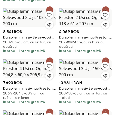
8.541 RON
4.069 RON
Dulap lemn masiv Selvawood 2
Dulap lemn masiv nuc Preston 2
200×105×63 cm, cu rafturi, cu
207×113×61 cm, cu rafturi, cu
Uși, 105 × 63 × 200 cm
Uși cu Oglinzi, 113 × 61 × 207 cm
două uși
două uși
În stoc
Livrare gratuită
În stoc
Livrare gratuită
7.693 RON
10.961,1 RON
Dulap lemn masiv nuc Preston 4
Dulap lemn masiv Selvawood 3
206,9×204,8×60,9 cm, cu
200×150×63 cm, cu rafturi, cu
Uși cu Oglinzi, 204,8 × 60,9 ×
Uși, 150 × 63 × 200 cm
rafturi, din lemn
trei uși
206,9 cm
În stoc
Livrare gratuită
În stoc
Livrare gratuită