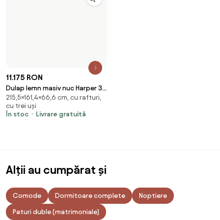
11.175 RON
Dulap lemn masiv nuc Harper 3
215,5×161,4×66,6 cm, cu rafturi,
Uși, 161,4 × 66,6 × 215,5 cm
cu trei uși
În stoc
Livrare gratuită
Alții au cumpărat și
Comode
Dormitoare complete
Noptiere
Paturi duble (matrimoniale)