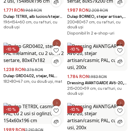
1.771 RON
1.987 RON
1.968 RON
2.208 RON
Dulap TETRIX, alb lucios/stejar
Dulap BORNEO, stejar artisan,
196×154×60 cm, cu rafturi, cu
200×80×57 cm, cu rafturi, cu
wotan, PAL, cu 2 usi, 154x60x196
cu 2 usi si un sertar, 80x57x200
două uși
două uși
cm
cm
Disponibil în 2 e-shop-uri
-10 %
-10 %
1.238 RON
1.376 RON
Dulap GRD0402, stejar, PAL
1.784 RON
1.983 RON
182×80×47 cm, cu două uși, mat
melaminat, cu 2 usi si 2 sertare,
Dressing AVANTGARDE AV6-20,
80x47x182
215×200×59 cm, cu rafturi, cu
stejar artisan/casmir, PAL, cu 2
două uși
usi, 200x
-10 %
-10 %
1.989 RON
2.210 RON