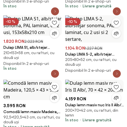
Disponibil în 3 e-shop-uri
Disponibil în 2 e-shop-uri
În stoc
În stoc
Livrare gratuită
-10 %
-10 %
1.820 RON
2.023 RON
Dulap LIMA S1, alb/stejar
1.104 RON
1.227 RON
210×153×58 cm, cu rafturi, cu
sonoma, PAL laminat, cu 2 usi,
Dulap LIMA S-2, alb/stejar
două uși
153x58x210 cm
205×80×52 cm, cu rafturi, cu
sonoma, PAL laminat, cu 2 usi si
Disponibil în 2 e-shop-uri
două uși
2 sertare,
În stoc
Disponibil în 2 e-shop-uri
4.159 RON
Dulap lemn masiv nuc Iris II Alb/,
3.595 RON
200×70×42 cm, cu rafturi, din
70 × 42 × 200 cm
Comodă lemn masiv Madeira,
lemn
92,5×120,5×43 cm, cu rafturi, cu
120,5 × 43 × 92,5 cm
În stoc
Livrare gratuită
două uși
În stoc
Livrare gratuită