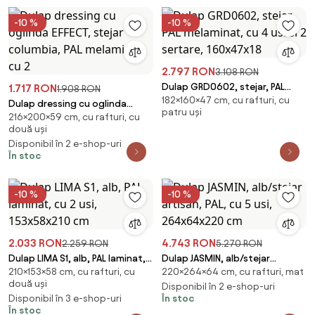
-10 %
-10 %
2.797 RON
3.108 RON
Dulap GRD0602, stejar, PAL
1.717 RON
1.908 RON
182×160×47 cm, cu rafturi, cu
melaminat, cu 4 usi si 2 sertare,
Dulap dressing cu oglinda
patru uși
160x47x18
216×200×59 cm, cu rafturi, cu
EFFECT, stejar columbia, PAL
două uși
melaminat, cu 2
Disponibil în 2 e-shop-uri
În stoc
-10 %
-10 %
2.033 RON
4.743 RON
2.259 RON
5.270 RON
Dulap LIMA S1, alb, PAL laminat,
Dulap JASMIN, alb/stejar
210×153×58 cm, cu rafturi, cu
220×264×64 cm, cu rafturi, mat
cu 2 usi, 153x58x210 cm
artisan, PAL, cu 5 usi,
două uși
264x64x220 cm
Disponibil în 2 e-shop-uri
Disponibil în 3 e-shop-uri
În stoc
În stoc