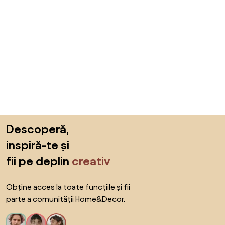
Sari peste subsol, revino la începutul paginii
Descoperă,
inspiră-te și
fii pe deplin
creativ
Obține acces la toate funcțiile și fii
parte a comunității Home&Decor.