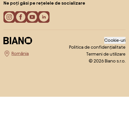
Ne poți găsi pe rețelele de socializare
Cookie-uri
Politica de confidențialitate
Termeni de utilizare
Alege țara
© 2026 Biano s.r.o.
Salt la începutul paginii