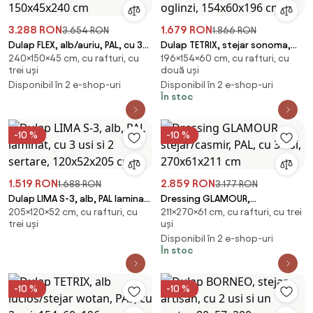
3.288 RON
1.679 RON
3.654 RON
1.866 RON
Dulap FLEX, alb/auriu, PAL, cu 3
Dulap TETRIX, stejar sonoma,
240×150×45 cm, cu rafturi, cu
196×154×60 cm, cu rafturi, cu
usi si oglinda, 150x45x240 cm
PAL, cu 2 usi si oglinzi,
trei uși
două uși
154x60x196 cm
Disponibil în 2 e-shop-uri
Disponibil în 2 e-shop-uri
În stoc
-10 %
-10 %
1.519 RON
2.859 RON
1.688 RON
3.177 RON
Dulap LIMA S-3, alb, PAL laminat,
Dressing GLAMOUR,
205×120×52 cm, cu rafturi, cu
211×270×61 cm, cu rafturi, cu trei
cu 3 usi si 2 sertare, 120x52x205
stejar/casmir, PAL, cu 3 usi,
trei uși
uși
cm
270x61x211 cm
Disponibil în 2 e-shop-uri
În stoc
-10 %
-10 %