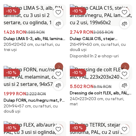
-10 %
-10 %
1.426 RON
2.749 RON
1.585 RON
3.055 RON
Dulap LIMA S-3, alb, PAL laminat,
Dulap CALIA C15, stejar
205×120×52 cm, cu rafturi, cu
216×199×60 cm, cu rafturi, cu
cu 3 usi si 2 sertare, cu oglinda,
artisan/negru, PAL laminat, cu 2
trei uși
două uși
1
usi, 199x60x2
Disponibil în 2 e-shop-uri
-10 %
-10 %
5.502 RON
6.114 RON
Dressing de colt FLEX, alb, PAL,
1.999 RON
2.222 RON
240×223×203 cm, cu rafturi,
223x203x240 cm
Dulap FORN, nuc/negru mat, PAL
mat
201×94×57 cm, cu rafturi, cu
melaminat, cu 2 usi si 2 sertare,
două uși
94x57
-10 %
-10 %