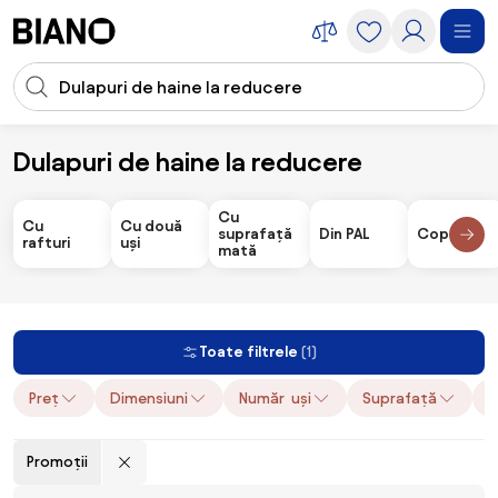
Sari peste navigare, accesează conținutul
Introducerea căutării
Sari peste conținut, mergi la subsol
Dulapuri de haine la reducere
Mobilier
Dulapuri și corpuri mobilier
Dulapuri de haine
Dulapuri d
Cu
Cu
Cu două
suprafață
Din PAL
Copii
rafturi
uși
mată
Toate filtrele
(1)
Preț
Dimensiuni
Număr uși
Suprafață
S
Promoții