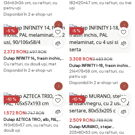
136×63×36 cm, cu rafturi, cu
182×120×47 cm, cu rafturi, cu trei
melaminat, cu 4 usi, 63x36x136
melaminat, cu 3 usi si 2 sertare,
patru uși
uși
cm
120x47x18
Disponibil în 2 e-shop-uri
-5 %
-5 %
2.372 RON
2.497 RON
Dulap INFINITY 14, frasin inchis,
3.308 RON
3.483 RON
Cu rafturi, cu două uși, mat
PAL melaminat, cu 2 usi,
Dulap INFINITY I-18, frasin inchis,
90/106x58/4
Disponibil în 2 e-shop-uri
214×178×58 cm, cu rafturi, cu
PAL melaminat, cu 4 usi si 2
patru uși
serta
Disponibil în 2 e-shop-uri
-10 %
-10 %
1.572 RON
1.747 RON
Dulap AZTECA TRIO, alb, PAL,
2.509 RON
2.788 RON
193×105×57 cm, cu rafturi, cu
105x57x193 cm
Dulap MURANO, stejar
două uși
205×80×53 cm, cu rafturi, cu
artisan/negru, cu 2 usi si 2