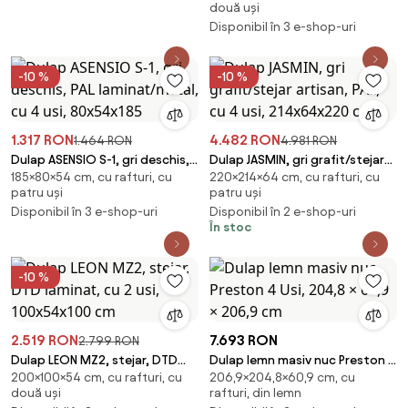
două uși
sertare, 80x53x205 c
Disponibil în 3 e-shop-uri
-10 %
-10 %
1.317 RON
4.482 RON
1.464 RON
4.981 RON
Dulap ASENSIO S-1, gri deschis,
Dulap JASMIN, gri grafit/stejar
185×80×54 cm, cu rafturi, cu
220×214×64 cm, cu rafturi, cu
PAL laminat/metal, cu 4 usi,
artisan, PAL, cu 4 usi,
patru uși
patru uși
80x54x185
214x64x220 cm
Disponibil în 3 e-shop-uri
Disponibil în 2 e-shop-uri
În stoc
-10 %
2.519 RON
7.693 RON
2.799 RON
Dulap LEON MZ2, stejar, DTD
Dulap lemn masiv nuc Preston 4
200×100×54 cm, cu rafturi, cu
206,9×204,8×60,9 cm, cu
laminat, cu 2 usi, 100x54x100
Usi, 204,8 × 60,9 × 206,9 cm
două uși
rafturi, din lemn
cm