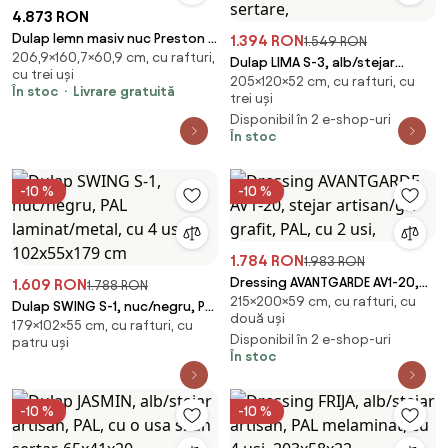
4.873 RON
Dulap lemn masiv nuc Preston 3
1.394 RON
1.549 RON
206,9×160,7×60,9 cm, cu rafturi,
Uși cu Oglindă, 160,7 × 60,9 ×
Dulap LIMA S-3, alb/stejar
cu trei uși
206,9 cm
205×120×52 cm, cu rafturi, cu
sonoma, PAL laminat, cu 3 usi si
În stoc
Livrare gratuită
trei uși
2 sertare,
Disponibil în 2 e-shop-uri
În stoc
-10 %
-10 %
1.784 RON
1.983 RON
Dressing AVANTGARDE AV1-20,
1.609 RON
1.788 RON
215×200×59 cm, cu rafturi, cu
stejar artisan/gri grafit, PAL, cu
Dulap SWING S-1, nuc/negru, PAL
două uși
2 usi,
179×102×55 cm, cu rafturi, cu
laminat/metal, cu 4 usi,
Disponibil în 2 e-shop-uri
patru uși
102x55x179 cm
În stoc
-10 %
-10 %