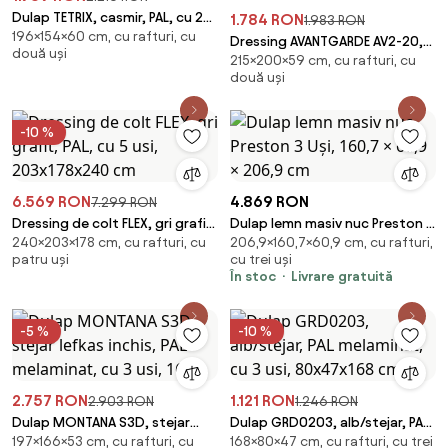
Dulap TETRIX, casmir, PAL, cu 2
1.784 RON
1.983 RON
196×154×60 cm, cu rafturi, cu
usi si oglinzi, 154x60x196 cm
Dressing AVANTGARDE AV2-20,
două uși
215×200×59 cm, cu rafturi, cu
stejar artisan/casmir, PAL, cu 2
două uși
usi, 200x
-10 %
6.569 RON
4.869 RON
7.299 RON
Dressing de colt FLEX, gri grafit,
Dulap lemn masiv nuc Preston 3
240×203×178 cm, cu rafturi, cu
206,9×160,7×60,9 cm, cu rafturi,
PAL, cu 5 usi, 203x178x240 cm
Uși, 160,7 × 60,9 × 206,9 cm
patru uși
cu trei uși
În stoc
Livrare gratuită
-5 %
-10 %
2.757 RON
1.121 RON
2.903 RON
1.246 RON
Dulap MONTANA S3D, stejar
Dulap GRD0203, alb/stejar, PAL
197×166×53 cm, cu rafturi, cu
168×80×47 cm, cu rafturi, cu trei
lefkas inchis, PAL melaminat, cu
melaminat, cu 3 usi, 80x47x168