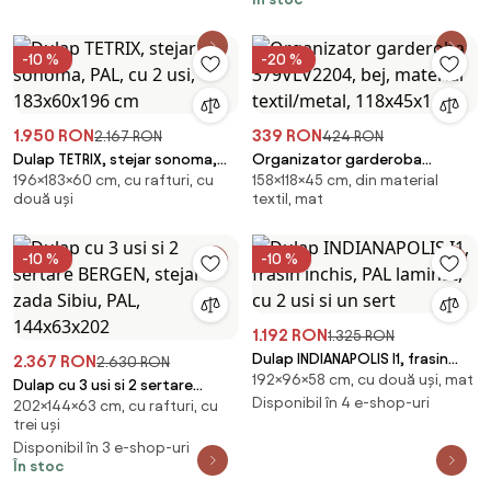
-10 %
-20 %
1.950 RON
339 RON
2.167 RON
424 RON
Dulap TETRIX, stejar sonoma,
Organizator garderoba
196×183×60 cm, cu rafturi, cu
158×118×45 cm, din material
PAL, cu 2 usi, 183x60x196 cm
379VLV2204, bej, material
două uși
textil, mat
textil/metal, 118x45x1
-10 %
-10 %
1.192 RON
1.325 RON
Dulap INDIANAPOLIS I1, frasin
2.367 RON
2.630 RON
192×96×58 cm, cu două uși, mat
inchis, PAL laminat, cu 2 usi si un
Dulap cu 3 usi si 2 sertare
sert
Disponibil în 4 e-shop-uri
202×144×63 cm, cu rafturi, cu
BERGEN, stejar zada Sibiu, PAL,
trei uși
144x63x202
Disponibil în 3 e-shop-uri
În stoc