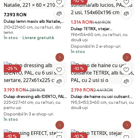
-10 %
7.393 RON
Dulap lemn masiv alb Natalie,
1.314 RON
1.461 RON
210×221×60 cm, cu rafturi, din
221 × 60 × 210 cm
Dulap TETRIX, stejar
lemn
196×154×60 cm, cu rafturi, cu
sonoma/alb lucios, PAL, cu 2 usi,
În stoc
Livrare gratuită
două uși
154x60x196 cm
Disponibil în 2 e-shop-uri
În stoc
-25 %
-10 %
3.193 RON
2.196 RON
4.281 RON
2.441 RON
Dulap dressing alb IDENTO, PAL,
Dulap de haine cu usi culisante
225×227×61 cm, cu rafturi, cu
195,5×153,5×60 cm, cu rafturi, cu
cu 6 usi si 2 sertare, 227x61x225
TETRIX, alb lucios, PAL, cu 2 usi si
patru uși
două uși
cm
o
Disponibil în 3 e-shop-uri
În stoc
-10 %
-10 %