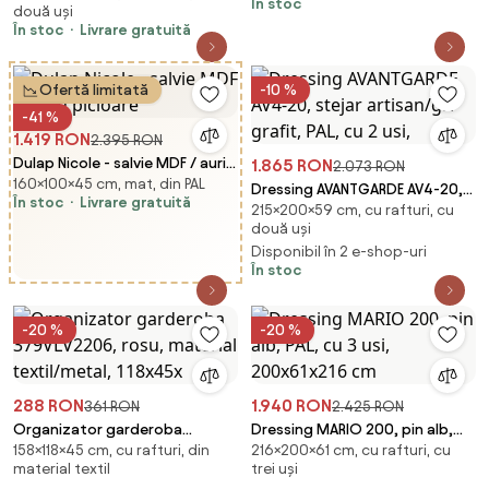
În stoc
două uși
alb mat / picioare aurii
În stoc
Livrare gratuită
Ofertă limitată
-10 %
-41 %
1.419 RON
2.395 RON
Dulap Nicole - salvie MDF / auriu
1.865 RON
2.073 RON
160×100×45 cm, mat, din PAL
picioare
Dressing AVANTGARDE AV4-20,
În stoc
Livrare gratuită
215×200×59 cm, cu rafturi, cu
stejar artisan/gri grafit, PAL, cu
două uși
2 usi,
Disponibil în 2 e-shop-uri
În stoc
-20 %
-20 %
288 RON
1.940 RON
361 RON
2.425 RON
Organizator garderoba
Dressing MARIO 200, pin alb,
158×118×45 cm, cu rafturi, din
216×200×61 cm, cu rafturi, cu
379VLV2206, rosu, material
PAL, cu 3 usi, 200x61x216 cm
material textil
trei uși
textil/metal, 118x45x