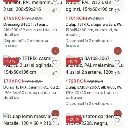
1.746 RON
1.701 RON
1.940 RON
1.890 RON
Dressing EFFECT, stejar
Dulap TETRIX, stejar wotan, PAL,
216×200×59 cm, cu rafturi, cu
196×154×60 cm, cu rafturi, cu
lancelot, PAL melaminat, cu 2
cu 2 usi si oglinzi, 154x60x196
două uși
două uși
usi, 200x59x216
cm
Disponibil în 2 e-shop-uri
Disponibil în 2 e-shop-uri
În stoc
În stoc
-10 %
-10 %
1.796 RON
1.728 RON
1.996 RON
1.921 RON
Dulap TETRIX, casmir, PAL, cu 2
Dulap BA108-2067, alb/nuc, PAL
196×154×60 cm, cu rafturi, cu
170×120×43 cm, cu rafturi, cu
usi si oglinda, 154x60x196 cm
melaminat, cu 4 usi si 2 sertare,
două uși
patru uși
120x4
Disponibil în 2 e-shop-uri
-20 %