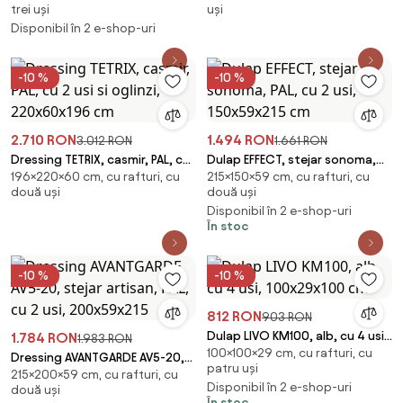
trei uși
uși
3 usi, 166x
cm
Disponibil în 2 e-shop-uri
-10 %
-10 %
2.710 RON
1.494 RON
3.012 RON
1.661 RON
Dressing TETRIX, casmir, PAL, cu
Dulap EFFECT, stejar sonoma,
196×220×60 cm, cu rafturi, cu
215×150×59 cm, cu rafturi, cu
2 usi si oglinzi, 220x60x196 cm
PAL, cu 2 usi, 150x59x215 cm
două uși
două uși
Disponibil în 2 e-shop-uri
În stoc
-10 %
-10 %
812 RON
903 RON
Dulap LIVO KM100, alb, cu 4 usi,
1.784 RON
1.983 RON
100×100×29 cm, cu rafturi, cu
100x29x100 cm
Dressing AVANTGARDE AV5-20,
patru uși
215×200×59 cm, cu rafturi, cu
stejar artisan, PAL, cu 2 usi,
Disponibil în 2 e-shop-uri
două uși
200x59x215
În stoc