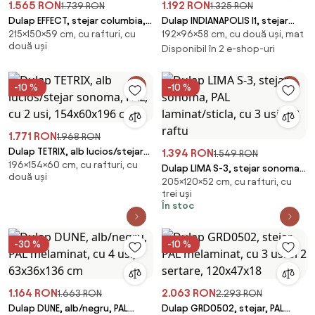
1.565 RON
1.192 RON
1.739 RON
1.325 RON
Dulap EFFECT, stejar columbia,
Dulap INDIANAPOLIS I1, stejar
215×150×59 cm, cu rafturi, cu
192×96×58 cm, cu două uși, mat
PAL, cu 2 usi, 150x59x215 cm
craft alb, PAL laminat, cu 2 usi si
două uși
un s
Disponibil în 2 e-shop-uri
-10 %
-10 %
1.771 RON
1.968 RON
Dulap TETRIX, alb lucios/stejar
1.394 RON
1.549 RON
196×154×60 cm, cu rafturi, cu
sonoma, PAL, cu 2 usi,
Dulap LIMA S-3, stejar sonoma,
două uși
154x60x196 cm
205×120×52 cm, cu rafturi, cu
PAL laminat/sticla, cu 3 usi si 2
trei uși
raftu
În stoc
-30 %
-10 %
1.164 RON
2.063 RON
1.663 RON
2.293 RON
Dulap DUNE, alb/negru, PAL
Dulap GRD0502, stejar, PAL