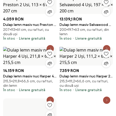
4.059 RON
13.139,1 RON
Dulap lemn masiv nuc Preston 2
Dulap lemn masiv Selvawood 4
207×113×61 cm, cu rafturi, cu
200×197×63 cm, cu rafturi, din
Usi, 113 × 61 × 207 cm
Uși, 197 × 63 × 200 cm
două uși
lemn
În stoc
Livrare gratuită
În stoc
Livrare gratuită
14.159 RON
7.359 RON
Dulap lemn masiv nuc Harper 4
Dulap lemn masiv nuc Harper 2
215,5×211,8×66,6 cm, cu rafturi,
215,5×111,2×66,6 cm, cu rafturi,
Uși, 211,8 × 66,6 × 215,5 cm
Uși, 111,2 × 66,6 × 215,5 cm
din lemn
cu două uși
În stoc
Livrare gratuită
În stoc
Livrare gratuită