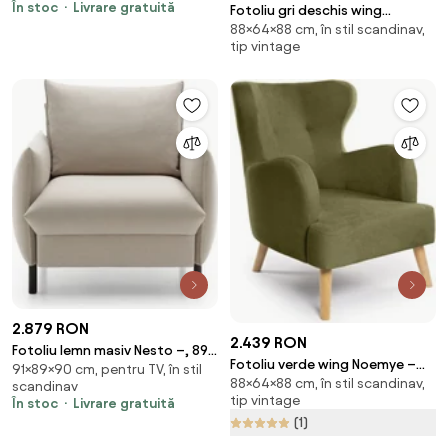
În stoc
Livrare gratuită
Fotoliu gri deschis wing
Aragon, Bej
88×64×88 cm, în stil scandinav,
Noemye – Bonami Selection
tip vintage
2.879 RON
2.439 RON
Fotoliu lemn masiv Nesto –, 89 ×
Fotoliu verde wing Noemye –
91×89×90 cm, pentru TV, în stil
91 × 90 cm
88×64×88 cm, în stil scandinav,
Bonami Selection
scandinav
tip vintage
În stoc
Livrare gratuită
(1)