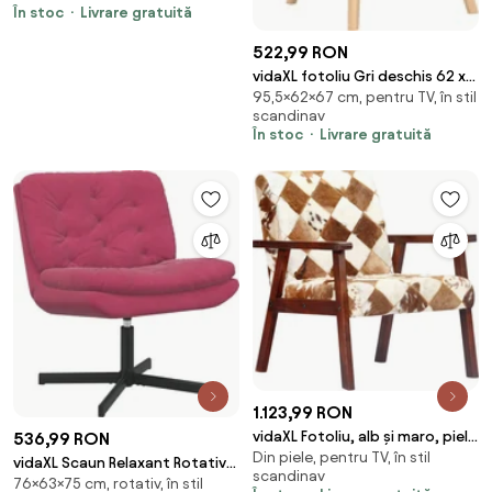
În stoc
Livrare gratuită
522,99 RON
vidaXL fotoliu Gri deschis 62 x
95,5×62×67 cm, pentru TV, în stil
67 x 95,5 cm Țesătura Sherpa
scandinav
În stoc
Livrare gratuită
1.123,99 RON
vidaXL Fotoliu, alb și maro, piele
536,99 RON
Din piele, pentru TV, în stil
naturală de capră
vidaXL Scaun Relaxant Rotativ
scandinav
76×63×75 cm, rotativ, în stil
Roșu Vin 63 x 75 x 76 cm