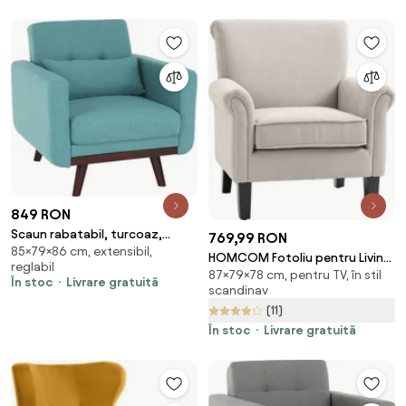
849 RON
Scaun rabatabil, turcoaz,
769,99 RON
85×79×86 cm, extensibil,
ARKADIA
HOMCOM Fotoliu pentru Living,
reglabil
87×79×78 cm, pentru TV, în stil
Stil Nordic, Tapițat cu Lemn și
În stoc
Livrare gratuită
scandinav
Poliester, Ideal pentru Living și
(11)
Familie, 79x78x87 cm, Gri |
Aosom Romania
În stoc
Livrare gratuită