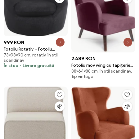
999 RON
Fotoliu Rotativ – Fotoliu
73×98×90 cm, rotativ, în stil
Modern și Confortabil pentru
2.489 RON
scandinav
Living, Material Textil, stofa
Fotoliu mov wing cu tapițerie
În stoc
Livrare gratuită
Aragon, Negru
88×64×88 cm, în stil scandinav,
din catifea Noemye – Bonami
tip vintage
Selection