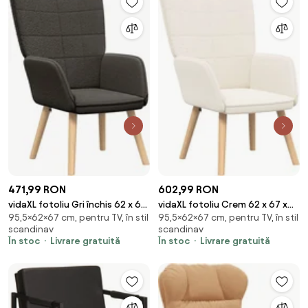
471,99 RON
602,99 RON
vidaXL fotoliu Gri închis 62 x 67
vidaXL fotoliu Crem 62 x 67 x
95,5×62×67 cm, pentru TV, în stil
95,5×62×67 cm, pentru TV, în stil
x 95,5 cm Țesătura Sherpa
95,5 cm Țesătura Sherpa
scandinav
scandinav
În stoc
Livrare gratuită
În stoc
Livrare gratuită