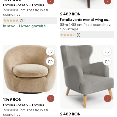
Fotoliu Rotativ – Fotoliu
73×98×90 cm, rotativ, în stil
Modern și Confortabil pentru
2.489 RON
scandinav
Living, Material Textil, stofă
Fotoliu verde mentă wing cu
(2)
Aragon, Alb
88×64×88 cm, în stil scandinav,
tapițerie din catifea Noemye –
În stoc
Livrare gratuită
tip vintage
Bonami Selection
(1)
1.149 RON
Fotoliu Rotativ – Fotoliu
73×98×90 cm, rotativ, în stil
Modern și Confortabil pentru
2.489 RON
scandinav
Living, Material Textil, stofă