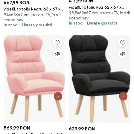
411,99 RON
467,99 RON
vidaXL fotoliu Roz 62 x 67 x
vidaXL fotoliu Negru 63 x 67 x
95,5×62×67 cm, pentru TV, în stil
95,5 cm Țesătura Sherpa
94×63×67 cm, pentru TV, în stil
94 cm Catifea
scandinav
scandinav
În stoc
Livrare gratuită
În stoc
Livrare gratuită
569,99 RON
629,99 RON