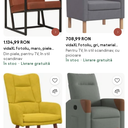
708,99 RON
1.134,99 RON
vidaXL Fotoliu, gri, material
vidaXL Fotoliu, maro, piele
Pentru TV, în stil scandinav, cu
textil
Din piele, pentru TV, în stil
naturală
picioare
scandinav
În stoc
Livrare gratuită
În stoc
Livrare gratuită