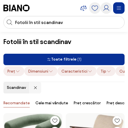
Sari peste navigare, accesează conținutul
Introducerea căutării
Sari peste conținut, mergi la subsol
Fotolii în stil scandinav
Mobilier
Fotolii
Fotolii în stil scandinav
Toate filtrele
(1)
Preț
Dimensiuni
Caracteristici
Tip
Culo
Scandinav
Produse
Recomandate
Cele mai vândute
Preț crescător
Preț descr