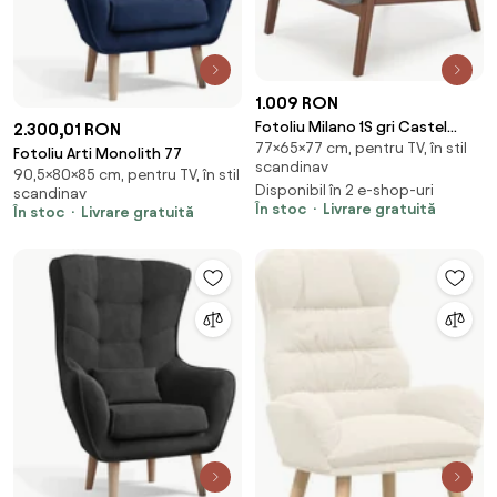
1.009 RON
Fotoliu Milano 1S gri Castel
2.300,01 RON
77×65×77 cm, pentru TV, în stil
93/nuc inchis
Fotoliu Arti Monolith 77
scandinav
90,5×80×85 cm, pentru TV, în stil
Disponibil în 2 e-shop-uri
scandinav
În stoc
Livrare gratuită
În stoc
Livrare gratuită