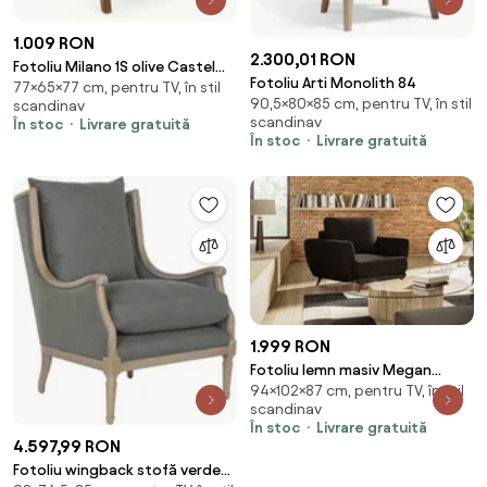
1.009 RON
2.300,01 RON
Fotoliu Milano 1S olive Castel
Fotoliu Arti Monolith 84
77×65×77 cm, pentru TV, în stil
39/nuc inchis
90,5×80×85 cm, pentru TV, în stil
scandinav
scandinav
În stoc
Livrare gratuită
În stoc
Livrare gratuită
1.999 RON
Fotoliu lemn masiv Megan
94×102×87 cm, pentru TV, în stil
Personalizabil - Flores 22
scandinav
În stoc
Livrare gratuită
4.597,99 RON
Fotoliu wingback stofă verde