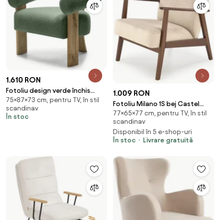
1.610 RON
Fotoliu design verde închis
1.009 RON
75×87×73 cm, pentru TV, în stil
KOKEI, stejar
Fotoliu Milano 1S bej Castel
scandinav
77×65×77 cm, pentru TV, în stil
15/nuc inchis
În stoc
scandinav
Disponibil în 5 e-shop-uri
În stoc
Livrare gratuită