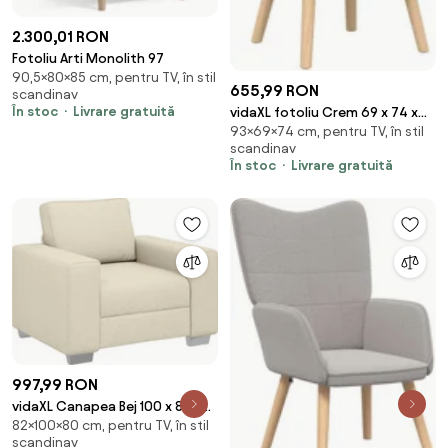
2.300,01 RON
Fotoliu Arti Monolith 97
90,5×80×85 cm, pentru TV, în stil
655,99 RON
scandinav
În stoc
Livrare gratuită
vidaXL fotoliu Crem 69 x 74 x
93×69×74 cm, pentru TV, în stil
93 cm Țesătura Sherpa
scandinav
În stoc
Livrare gratuită
997,99 RON
vidaXL Canapea Bej 100 x 80 x
82×100×80 cm, pentru TV, în stil
82 cm Material textil din in
scandinav