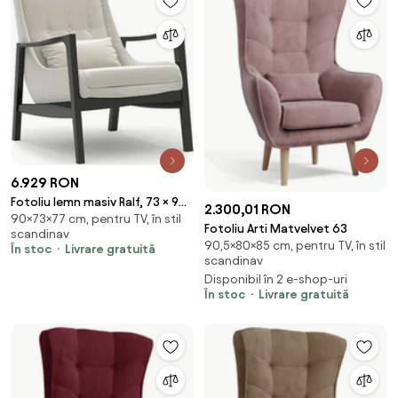
6.929 RON
Fotoliu lemn masiv Ralf, 73 × 90
2.300,01 RON
90×73×77 cm, pentru TV, în stil
× 77 cm
Fotoliu Arti Matvelvet 63
scandinav
90,5×80×85 cm, pentru TV, în stil
În stoc
Livrare gratuită
scandinav
Disponibil în 2 e-shop-uri
În stoc
Livrare gratuită