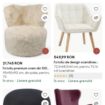
549,99 RON
Fotoliu de design scandinav
21.745 RON
72,5×68,5×61 cm, pentru TV, în
HOMCOM din lemn si catifea
Fotoliu premium crem din 100%
stil scandinav
crem, pentru sufragerie/birou,
95×90×90 cm, din piele, pentru
blană naturală de oaie din Noua
(3)
68,5x61x72,5cm | Aosom
TV
Zeelandă, cu fir lung, „Skandi”
În stoc
Livrare gratuită
Romania
În stoc
Livrare gratuită