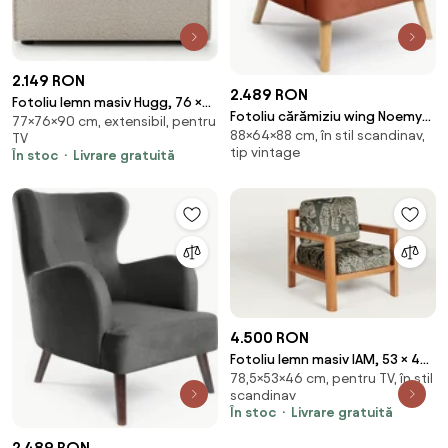
2.149 RON
2.489 RON
Fotoliu lemn masiv Hugg, 76 ×
Fotoliu cărămiziu wing Noemye
77×76×90 cm, extensibil, pentru
90 × 77 cm
88×64×88 cm, în stil scandinav,
– Bonami Selection
TV
tip vintage
În stoc
Livrare gratuită
4.500 RON
Fotoliu lemn masiv IAM, 53 × 46
78,5×53×46 cm, pentru TV, în stil
× 78,5 cm
scandinav
În stoc
Livrare gratuită
2.489 RON