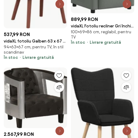
889,99 RON
vidaXL Fotoliu recliner Gri închis
100×69×86 cm, reglabil, pentru
69 x 86 x 100 cm țesătură
537,99 RON
TV
vidaXL fotoliu Galben 63 x 67 x
În stoc
Livrare gratuită
94×63×67 cm, pentru TV, în stil
94 cm Catifea
scandinav
În stoc
Livrare gratuită
2.567,99 RON