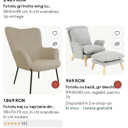
Fotoliu gri închis wing cu
88×64×88 cm, în stil scandinav,
tapițerie din catifea Noemye –
tip vintage
Bonami Selection
969 RON
Fotoliu cu bază, gri deschis /
99×82×83 cm, reglabil, pentru
natural, ZANDER
TV
1.849 RON
Disponibil în 2 e-shop-uri
Fotoliu bej cu tapițerie din
În stoc
Livrare gratuită
98×70×79 cm, în stil scandinav,
blană artificială Glasgow –
în stil modern
Bonami Essentials
(4)