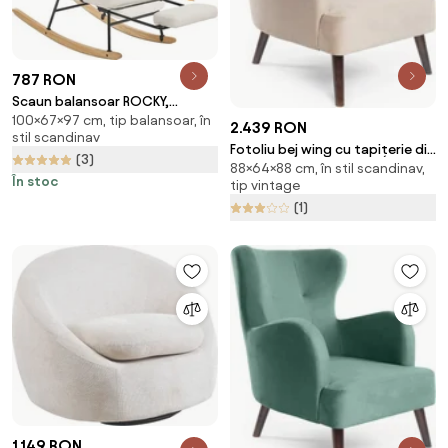
787 RON
Scaun balansoar ROCKY,
100×67×97 cm, tip balansoar, în
97x67x100cm, crem
2.439 RON
stil scandinav
SongmicsHome
Fotoliu bej wing cu tapițerie din
(3)
88×64×88 cm, în stil scandinav,
catifea Noemye – Bonami
În stoc
tip vintage
Selection
(1)
1.149 RON