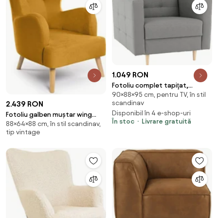
1.049 RON
Fotoliu complet tapiţat,
90×88×95 cm, pentru TV, în stil
material textil gri, AMEDIA
scandinav
2.439 RON
Disponibil în 4 e-shop-uri
Fotoliu galben muștar wing
În stoc
Livrare gratuită
88×64×88 cm, în stil scandinav,
Noemye – Bonami Selection
tip vintage