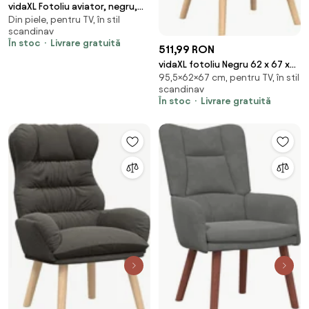
vidaXL Fotoliu aviator, negru,
Din piele, pentru TV, în stil
piele naturală
scandinav
În stoc
Livrare gratuită
511,99 RON
vidaXL fotoliu Negru 62 x 67 x
95,5×62×67 cm, pentru TV, în stil
95,5 cm Țesătura Sherpa
scandinav
În stoc
Livrare gratuită