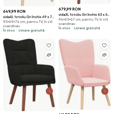
679,99 RON
649,99 RON
vidaXL fotoliu Gri închis 63 x 67
vidaXL fotoliu Gri închis 69 x 74
94×63×67 cm, pentru TV, în stil
x 94 cm Catifea
93×69×74 cm, pentru TV, în stil
x 93 cm Țesătura Sherpa
scandinav
scandinav
În stoc
Livrare gratuită
În stoc
Livrare gratuită