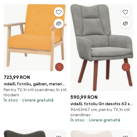
723,99 RON
vidaXL Fotoliu, galben, material
Pentru TV, în stil scandinav, în stil
textil
modern
590,99 RON
În stoc
Livrare gratuită
vidaXL fotoliu Gri deschis 63 x
94×63×67 cm, pentru TV, în stil
67 x 94 cm Catifea
scandinav
În stoc
Livrare gratuită