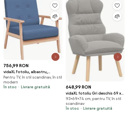
756,99 RON
vidaXL Fotoliu, albastru,
Pentru TV, în stil scandinav, în stil
material textil
modern
648,99 RON
În stoc
Livrare gratuită
vidaXL fotoliu Gri deschis 69 x
93×69×74 cm, pentru TV, în stil
74 x 93 cm Țesătura Sherpa
scandinav
În stoc
Livrare gratuită