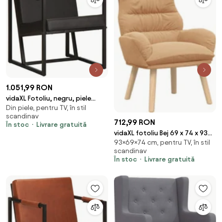
1.051,99 RON
vidaXL Fotoliu, negru, piele
Din piele, pentru TV, în stil
naturală
scandinav
712,99 RON
În stoc
Livrare gratuită
vidaXL fotoliu Bej 69 x 74 x 93
93×69×74 cm, pentru TV, în stil
cm Țesătura Sherpa
scandinav
În stoc
Livrare gratuită