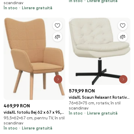
În stoc
Livrare gratuită
scandinav
Catifea
În stoc
Livrare gratuită
579,99 RON
vidaXL Scaun Relaxant Rotativ
76×63×75 cm, rotativ, în stil
Crem 63 x 75 x 76 cm Catifea
469,99 RON
scandinav
vidaXL fotoliu Bej 62 x 67 x 95,5
În stoc
Livrare gratuită
95,5×62×67 cm, pentru TV, în stil
cm Țesătura Sherpa
scandinav
În stoc
Livrare gratuită