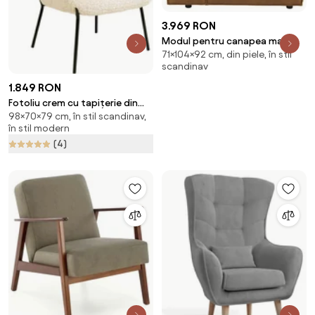
3.969 RON
Modul pentru canapea maro
71×104×92 cm, din piele, în stil
coniac (colț stânga) Fairfield
scandinav
Kentucky – Bonami Selection
1.849 RON
Fotoliu crem cu tapițerie din
98×70×79 cm, în stil scandinav,
blană artificială Glasgow –
în stil modern
Bonami Essentials
(4)