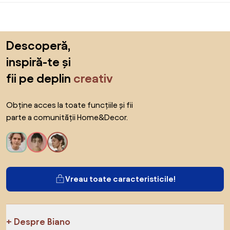
Sari peste subsol, revino la începutul paginii
Descoperă,
inspiră-te și
fii pe deplin
creativ
Obține acces la toate funcțiile și fii
parte a comunității Home&Decor.
Vreau toate caracteristicile!
Despre Biano