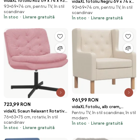
vidaXL fotoliu Roz 69 x 74 x 93
vidaXL fotoliu Negru 69 x 74 x
93×69×74 cm, pentru TV, în stil
cm Țesătura Sherpa
93×69×74 cm, pentru TV, în stil
93 cm Țesătura Sherpa
scandinav
scandinav
În stoc
Livrare gratuită
În stoc
Livrare gratuită
961,99 RON
723,99 RON
vidaXL Fotoliu, alb crem,
vidaXL Scaun Relaxant Rotativ
Pentru TV, în stil scandinav, în stil
material textil
76×63×75 cm, rotativ, în stil
Roz 63 x 75 x 76 cm Catifea
modern
scandinav
În stoc
Livrare gratuită
În stoc
Livrare gratuită