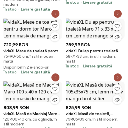
În stoc
Livrare gratuită
modern
masiv recuperat
În stoc
Livrare gratuită
720,99 RON
759,99 RON
vidaXL Mese de toaletă pentru
vidaXL Dulap pentru toaletă
75×90×50 cm, în stil modern,
58×71×33 cm, în stil modern,
dormitor Maro Lemn masiv de
Maro 71 x 33 x 58 cm Lemn de
mată
mată
mango
mango solid
În stoc
Livrare gratuită
Disponibil în 2 e-shop-uri
În stoc
Livrare gratuită
808,99 RON
825,99 RON
vidaXL Masă de Machiaj Maro
vidaXL Masă de toaletă,
120×100×40 cm, cu oglindă, în
75×105×35 cm, în stil modern,
100 x 40 x 120 cm Lemn masiv
105x35x75 cm, lemn masiv
stil modern
mată
de mango
mango brut și fier