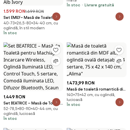
mată
În stoc
Livrare gratuită
1.599 RON
1.699 RON
Set EMILY– Masă de Toaletă
40-73×26,5-80×34-40 cm, cu
pentru Machiaj, cu Oglindă
oglindă, în stil modern
Iluminată LED, în trei culori,
În stoc
Intensitate Reglabilă, Control
Touch, Comoda, Taburet, 80
cm, Alb Ivory
1.473,99 RON
Masă de toaletă romantică din
140×75×42 cm, cu oglindă,
MDF alb, oglindă ovală
1.449 RON
lucioasă
detașabilă, 4 sertare, 75 x 42 x
Set BEATRICE – Masă de Toaletă
În stoc
140 cm, „Alima"
52-78,5×80-110×40-44 cm, cu
pentru Machiaj, Incarcare
oglindă, lucioasă
Wireless, Oglindă Iluminată LED,
În stoc
Control Touch, 5 sertare,
Comodă iluminata LED, Difuzor