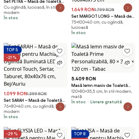
Set PETRA – Masă de Toaletă
Cu oglindă, lucioasă, în stil
pentru Machiaj, Oglindă
1.649 RON
1.799 RON
modern
Iluminată LED, Control Touch,
Set MARGOT LONG – Masă de
În stoc
Sertar, Taburet tapitat, Alb,
75×100×40 cm, cu oglindă,
Toaletă pentru Machiaj,
80x40x75 cm
lucioasă
Oglindă iluminată LED, Control
În stoc
Touch, 6 sertare, Comoda,
Scaun, Difuzor Bluetooth, Zona
încărcare fără fir, Alb,
TOP 5
100x40x75 cm
-21 %
5.409 RON
Masă lemn masiv de Toaletă
120×80×35,5 cm, în stil modern,
Prime Personalizabilă, 80 × 35.5
1.099 RON
1.399 RON
mată
× 120 cm - Tabac
Set SARAH – Masă de Toaletă
În stoc
Livrare gratuită
76×80×40 cm, cu oglindă, în stil
pentru Machiaj, Oglindă
modern
Iluminată LED, Control Touch,
În stoc
Sertar, Taburet, 80x40x76 cm,
Bej/Auriu
-29 %
TOP 8