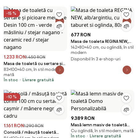
-15 %
677 RON
Masa de toaleta REGINA NEW,
142×80×40 cm, cu oglindă, în stil
alb/argintiu, cu taburet si
modern
oglinda, 80x40
1.233 RON
1.450 RON
Disponibil în 3 e-shop-uri
Masa de toaletă cu sertare și
83×100×40 cm, în stil modern,
picioare metalice Desin 100 cm
mată
- verde măsliniu / stejar nagano
În stoc
Livrare gratuită
- ceramic red / stejar nagano
-10 %
9.389 RON
Masă lemn masiv de toaletă
1.161 RON
1.290 RON
Cu oglindă, în stil modern, mată
Domo Personalizabilă
Consolă / măsuță toaletă
În stoc
Livrare gratuită