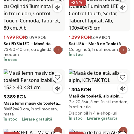
-24 %
1.499 RON
1.299 RON
2.099 RON
1.699 RON
Set ELYSIA LED – Masă de
Set LISA – Masă de Toaletă
73×80×40 cm, cu oglindă, în stil
Cu oglindă, în stil modern, mată
Toaletă pentru Machiaj, cu
pentru Machiaj, Oglindă
modern
În stoc
Oglindă Iluminată LED, în trei
Iluminată LED, Control Touch,
În stoc
culori, Control Touch,
Sertar, Taburet tapitat, Alb,
Comoda, Taburet, 80 cm, Alb
100x40x75 cm
1.304 RON
Masă de toaletă, alb alpin,
9.389 RON
71×120,5×41,5 cm, în stil modern,
KENTAK TOL
Masă lemn masiv de toaletă
în stil rustic
81×152×40 cm, în stil modern,
Personalizabilă, 152 × 40 × 81 cm
Disponibil în 4 e-shop-uri
mată
În stoc
Livrare gratuită
În stoc
Livrare gratuită