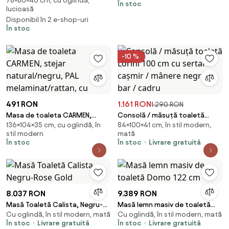
78×80×40 cm, cu oglindă,
pentru Machiaj, Oglindă
În stoc
lucioasă
iluminată LED, Control Touch, 6
Disponibil în 2 e-shop-uri
sertare, Comoda, Scaun,
În stoc
Difuzor Bluetooth, zona
încărcare fără fir, Alb, 80x40x78
cm
-10 %
491 RON
1.161 RON
1.290 RON
Masa de toaleta CARMEN,
Consolă / măsuță toaletă
136×104×35 cm, cu oglindă, în
84×100×41 cm, în stil modern,
stejar natural/negru, PAL
Lorini 100 cm cu sertare -
stil modern
mată
melaminat/rattan, cu
cașmir / mânere negre T-bar /
În stoc
În stoc
Livrare gratuită
cadru
8.037 RON
9.389 RON
Masă Toaletă Calista, Negru-
Masă lemn masiv de toaletă
Cu oglindă, în stil modern, mată
Cu oglindă, în stil modern, mată
Rose Gold
Domo 122 cm
În stoc
Livrare gratuită
În stoc
Livrare gratuită