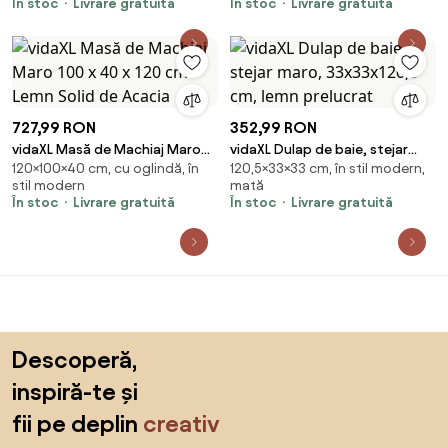
În stoc
Livrare gratuită
În stoc
Livrare gratuită
727,99 RON
352,99 RON
vidaXL Masă de Machiaj Maro
vidaXL Dulap de baie, stejar
120×100×40 cm, cu oglindă, în
120,5×33×33 cm, în stil modern,
100 x 40 x 120 cm Lemn Solid de
maro, 33x33x120,5 cm, lemn
stil modern
mată
Acacia
prelucrat
În stoc
Livrare gratuită
În stoc
Livrare gratuită
Sari peste subsol, revino la începutul paginii
Descoperă,
inspiră-te și
fii pe deplin
creativ