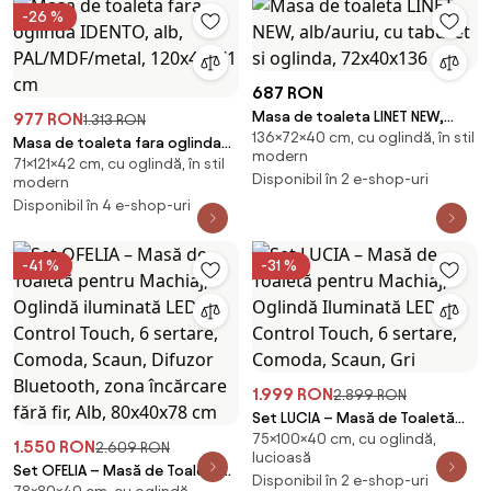
Bluetooth, Scaun
-26 %
687 RON
Masa de toaleta LINET NEW,
977 RON
1.313 RON
136×72×40 cm, cu oglindă, în stil
alb/auriu, cu taburet si oglinda,
Masa de toaleta fara oglinda
modern
72x40x136
71×121×42 cm, cu oglindă, în stil
IDENTO, alb, PAL/MDF/metal,
Disponibil în 2 e-shop-uri
modern
120x42x71 cm
Disponibil în 4 e-shop-uri
-41 %
-31 %
1.999 RON
2.899 RON
Set LUCIA – Masă de Toaletă
75×100×40 cm, cu oglindă,
pentru Machiaj, Oglindă
1.550 RON
2.609 RON
lucioasă
Iluminată LED, Control Touch, 6
Set OFELIA – Masă de Toaletă
Disponibil în 2 e-shop-uri
sertare, Comoda, Scaun, Gri