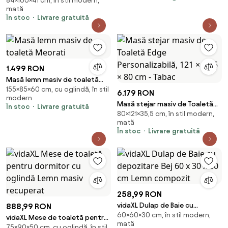
84×100×41 cm, în stil modern,
Lorini 100 cm cu sertare -
mată
cașmir / mânere negre / cadru
În stoc
Livrare gratuită
1.499 RON
Masă lemn masiv de toaletă
155×85×60 cm, cu oglindă, în stil
Meorati
6.179 RON
modern
Masă stejar masiv de Toaletă
În stoc
Livrare gratuită
80×121×35,5 cm, în stil modern,
Edge Personalizabilă, 121 × 35.5 ×
mată
80 cm - Tabac
În stoc
Livrare gratuită
258,99 RON
vidaXL Dulap de Baie cu
888,99 RON
60×60×30 cm, în stil modern,
depozitare Bej 60 x 30 x 60 cm
vidaXL Mese de toaletă pentru
mată
Lemn compozit
75×90×50 cm, cu oglindă, în stil
dormitor cu oglindă Lemn