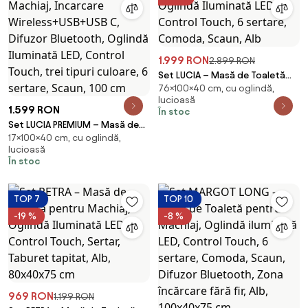
1.999 RON
2.899 RON
Set LUCIA – Masă de Toaletă
76×100×40 cm, cu oglindă,
pentru Machiaj, cu Oglindă
lucioasă
Iluminată LED, Control Touch, 6
1.599 RON
În stoc
sertare, Comoda, Scaun, Alb
Set LUCIA PREMIUM – Masă de
17×100×40 cm, cu oglindă,
Toaletă pentru Machiaj,
lucioasă
Incarcare Wireless+USB+USB C,
În stoc
Difuzor Bluetooth, Oglindă
Iluminată LED, Control Touch,
trei tipuri culoare, 6 sertare,
TOP 7
TOP 10
Scaun, 100 cm
-19 %
-8 %
969 RON
1.199 RON