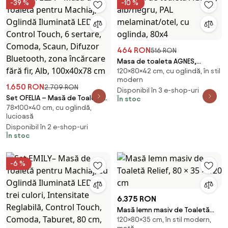
-39 %
-10 %
464 RON
516 RON
Masa de toaleta AGNES,
120×80×42 cm, cu oglindă, în stil
alb/negru, PAL melaminat/otel,
modern
cu oglinda, 80x4
1.650 RON
2.709 RON
Disponibil în 3 e-shop-uri
Set OFELIA – Masă de Toaletă
În stoc
78×100×40 cm, cu oglindă,
pentru Machiaj, Oglindă
lucioasă
Iluminată LED, Control Touch, 6
Disponibil în 2 e-shop-uri
sertare, Comoda, Scaun,
În stoc
Difuzor Bluetooth, zona
încărcare fără fir, Alb,
100x40x78 cm
-6 %
6.375 RON
Masă lemn masiv de Toaletă
120×80×35 cm, în stil modern,
Relief, 80 × 35 × 120 cm