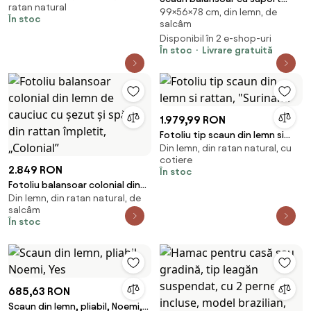
ratan natural
99×56×78 cm, din lemn, de
pentru picioare, nuc/bej,
În stoc
salcâm
TALMAN
Disponibil în 2 e-shop-uri
În stoc
Livrare gratuită
1.979,99 RON
Fotoliu tip scaun din lemn si
Din lemn, din ratan natural, cu
rattan, "Surinami"
cotiere
2.849 RON
În stoc
Fotoliu balansoar colonial din
Din lemn, din ratan natural, de
lemn de cauciuc cu șezut și
salcâm
spătar din rattan împletit,
În stoc
„Colonial”
685,63 RON
Scaun din lemn, pliabil, Noemi,