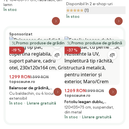
poziţionabil, natural, bambus,
Disponibil în 2 e-shop-uri
lemn
FLOS
În stoc
(1)
În stoc
Sponsorizat
Promo: produse de grădină
Promo: produse de grădină
-19 %
-37 %
1.299 RON
1.599 RON
topscaune.ro
Balansoar de grădină,
1.269 RON
1.999 RON
Cu baldachin, cu 4 locuri,
șezlong tip pat, copertina
topscaune.ro
extensibil
reglabila, suport pahare,
Fotoliu leagan dublu,
În stoc
Livrare gratuită
cadru otel, 230x120x164 cm,
120×135×75 cm, suspendat,
suspendat, cu perne moi,
Gri
din metal
rezistente la UV, împletitură
În stoc
Livrare gratuită
tip răchită, structură
metalică, pentru interior și