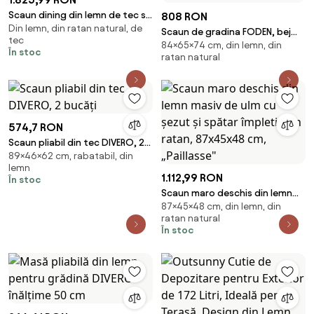
Scaun dining din lemn de tec si
808 RON
Din lemn, din ratan natural, de
rattan, " Excentriq "
Scaun de gradina FODEN, bej
tec
84×65×74 cm, din lemn, din
deschis/negru, rattan
În stoc
ratan natural
natural/lemn, 65x74x
574,7 RON
Scaun pliabil din tec DIVERO, 2
89×46×62 cm, rabatabil, din
bucăți
lemn
1.112,99 RON
În stoc
Scaun maro deschis din lemn
87×45×48 cm, din lemn, din
masiv de ulm cu șezut și spătar
ratan natural
împletit din ratan, 87x45x48
În stoc
cm, „Paillasse"