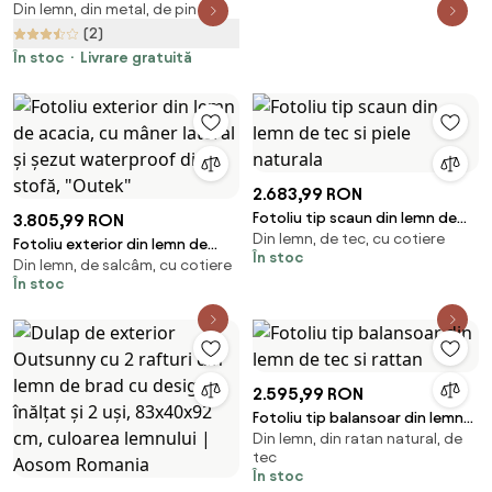
Din lemn, din metal, de pin
pentru Exterior 121L cu Roți,
Organizator din Lemn cu
(2)
Armătură de Oțel, Maro |
În stoc
Livrare gratuită
Aosom Romania
2.683,99 RON
Fotoliu tip scaun din lemn de
3.805,99 RON
Din lemn, de tec, cu cotiere
tec si piele naturala
Fotoliu exterior din lemn de
În stoc
Din lemn, de salcâm, cu cotiere
acacia, cu mâner lateral și
În stoc
șezut waterproof din stofă,
"Outek"
2.595,99 RON
Fotoliu tip balansoar din lemn
Din lemn, din ratan natural, de
de tec si rattan
tec
În stoc