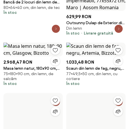
Bancă de 2 locuri din lemn de
80×64×40 cm, din lemn, de tec
tec DIVERO pentru copii
În stoc
629,99 RON
Outsunny Dulap de Exterior din
Din lemn
Lemn cu 2 Uși, Căsuță de
În stoc
Livrare gratuită
Grădină pentru Unelte cu
Acoperiș Impermeabil,
77x55x72 cm, Maro | Aosom
Romania
2.968,47 RON
1.033,48 RON
Masa lemn natur, 180x90 cm,
Scaun din lemn de fag, negru,
75×180×90 cm, din lemn, de
77×49,5×50 cm, din lemn, cu
Glasgow, Bizotto
Artemia, Bizzotto
salcâm
cotiere
În stoc
În stoc
1.413,77 RON
Scaun din lemn, pliabil,
85×70×80 cm, rabatabil, din
albastru, Philadelphia, Yes
4.250,25 RON