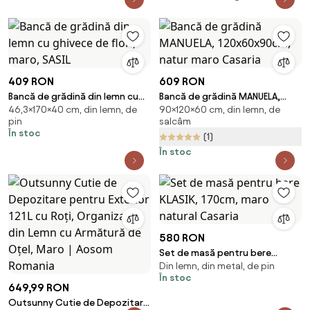
409 RON
609 RON
Bancă de grădină din lemn cu
Bancă de grădină MANUELA,
46,3×170×40 cm, din lemn, de
90×120×60 cm, din lemn, de
ghivece de flori, maro, SASIL
120x60x90cm, natur maro
pin
salcâm
Casaria
În stoc
(1)
În stoc
580 RON
Set de masă pentru bere
Din lemn, din metal, de pin
KLASIK, 170cm, maro natural
În stoc
Casaria
649,99 RON
Outsunny Cutie de Depozitare