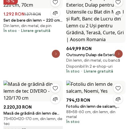
-6 %
1.292 RON
1.371 RON
Set de bere din lemn – 220 cm,
Din lemn, din metal, de pin
70cm
În stoc
Livrare gratuită
649,99 RON
Outsunny Dulap de Exterior,
Din lemn, din metal, cu bancă
Dulap pentru Ustensile cu Blat
din Metal și Raft, Banc de Lucru
Disponibil în 2 e-shop-uri
În stoc
Livrare gratuită
din Lemn cu 2 Uși pentru
Grădină, Terasă, Curte, Gri |
Aosom Romania
794,13 RON
Fotoliu din lemn de salcam,
2.220,33 RON
88×58-60 cm, din lemn, din
Noemi, Yes
Masă de grădină din lemn de
metal
75×100×120-170 cm, din lemn, de
tec DIVERO - 120/170 cm
În stoc
tec