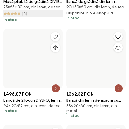
1.325,41 RON
995 RON
Fotoliu tip sezlong din lemn de
Măsuță laterală de exterior
89,5×58×163 cm, pliabil, din lemn
Din lemn, rectangulară
acacia, 163x58x89,5 cm, Noemi
natur din lemn de bambus,
În stoc
În stoc
Yes
„Sole”