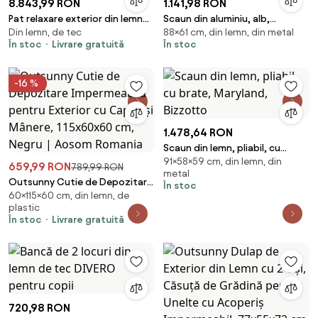
8.843,99 RON
1.141,98 RON
Pat relaxare exterior din lemn
Scaun din aluminiu, alb,
Din lemn, de tec
88×61 cm, din lemn, din metal
de tec " Natural "
Cameron, Bizzotto
În stoc
Livrare gratuită
În stoc
-16 %
1.478,64 RON
Scaun din lemn, pliabil, cu
91×58×59 cm, din lemn, din
brate, Maryland, Bizzotto
659,99 RON
789,99 RON
metal
Outsunny Cutie de Depozitare
În stoc
60×115×60 cm, din lemn, de
Impermeabilă pentru Exterior
plastic
cu Capac și Mânere, 115x60x60
În stoc
Livrare gratuită
cm, Negru | Aosom Romania
720,98 RON