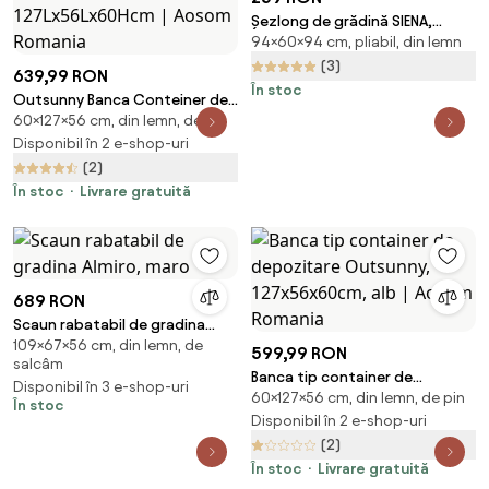
Șezlong de grădină SIENA,
94×60×94 cm, pliabil, din lemn
94x60x94cm, antracit Jurhan
(3)
639,99 RON
În stoc
Outsunny Banca Conteiner de
60×127×56 cm, din lemn, de pin
depozitare pentru extern si
Gradina in Lemn, Gri
Disponibil în 2 e-shop-uri
127Lx56Lx60Hcm | Aosom
(2)
Romania
În stoc
Livrare gratuită
689 RON
Scaun rabatabil de gradina
109×67×56 cm, din lemn, de
Almiro, maro
599,99 RON
salcâm
Banca tip container de
Disponibil în 3 e-shop-uri
60×127×56 cm, din lemn, de pin
depozitare Outsunny,
În stoc
127x56x60cm, alb | Aosom
Disponibil în 2 e-shop-uri
Romania
(2)
În stoc
Livrare gratuită