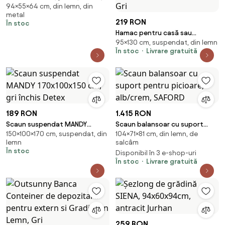
94×55×64 cm, din lemn, din
Yes
metal
219 RON
În stoc
Hamac pentru casă sau
95×130 cm, suspendat, din lemn
gradină, tip leagăn suspendat,
În stoc
Livrare gratuită
cu 2 perne incluse, model
brazilian, Gri
189 RON
1.415 RON
Scaun suspendat MANDY
Scaun balansoar cu suport
150×100×170 cm, suspendat, din
104×71×81 cm, din lemn, de
170x100x150 cm, gri închis
pentru picioare, alb/crem,
lemn
salcâm
Detex
SAFORD
În stoc
Disponibil în 3 e-shop-uri
În stoc
Livrare gratuită
259 RON