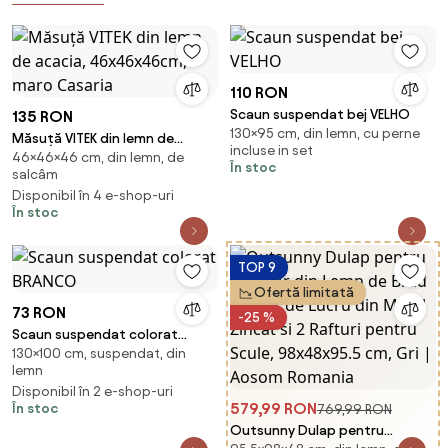
110 RON
Scaun suspendat bej VELHO
135 RON
130×95 cm, din lemn, cu perne
Măsuță VITEK din lemn de
incluse in set
46×46×46 cm, din lemn, de
acacia, 46x46x46cm, maro
În stoc
salcâm
Casaria
Disponibil în 4 e-shop-uri
În stoc
TOP 9
Ofertă limitată
73 RON
-25 %
Scaun suspendat colorat
130×100 cm, suspendat, din
BRANCO
lemn
Disponibil în 2 e-shop-uri
579,99 RON
În stoc
769,99 RON
Outsunny Dulap pentru