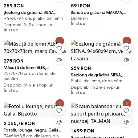
259 RON
591 RON
Șezlong de grădină SIENA,
Bancă de grădină MAXIMA,
94×60×94 cm, pliabil, din lemn
Din lemn
94x60x94cm, roșu Casaria
152x55x90 cm, natur maro
În stoc
Disponibil în 2 e-shop-uri
Casaria
În stoc
275 RON
Măsuță de lemn ALEK,
259 RON
73×70×70 cm, din lemn, de
70x70x73cm, maro Casaria
Șezlong de grădină SIENA,
salcâm
Pliabil, din lemn, de salcâm
94x60x94cm, verde Casaria
Disponibil în 4 e-shop-uri
Disponibil în 2 e-shop-uri
În stoc
În stoc
2.055,78 RON
Fotoliu lounge, negru, Galia,
1.499 RON
74×61×68,5 cm, din lemn, din
Bizzotto
Scaun balansoar cu suport