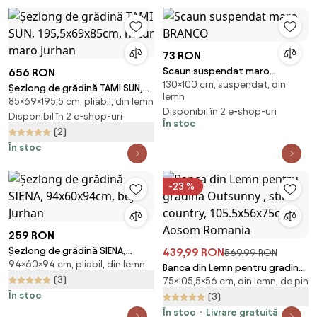
exterior, Maro/Crem
73 RON
Scaun suspendat maro
656 RON
130×100 cm, suspendat, din
BRANCO
Șezlong de grădină TAMI SUN,
lemn
85×69×195,5 cm, pliabil, din lemn
195,5x69x85cm, natur maro
Disponibil în 2 e-shop-uri
Jurhan
Disponibil în 2 e-shop-uri
În stoc
(2)
În stoc
-23 %
259 RON
Șezlong de grădină SIENA,
439,99 RON
569,99 RON
94×60×94 cm, pliabil, din lemn
94x60x94cm, bej Jurhan
Banca din Lemn pentru gradina
(3)
75×105,5×56 cm, din lemn, de pin
Outsunny , stil country,
În stoc
105.5x56x75cm | Aosom
(3)
Romania
În stoc
Livrare gratuită