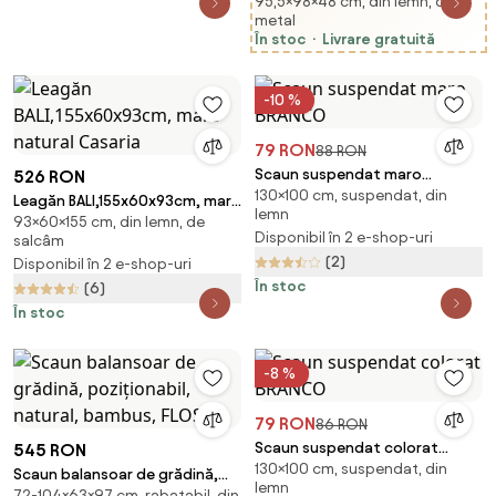
95,5×98×48 cm, din lemn, din
Exterior din Lemn de Brad cu
metal
Blat de Lucru din Metal Zincat si
În stoc
Livrare gratuită
2 Rafturi pentru Scule,
98x48x95.5 cm, Gri | Aosom
Romania
-10 %
79 RON
88 RON
Scaun suspendat maro
526 RON
130×100 cm, suspendat, din
BRANCO
Leagăn BALI,155x60x93cm, maro
lemn
93×60×155 cm, din lemn, de
natural Casaria
Disponibil în 2 e-shop-uri
salcâm
(2)
Disponibil în 2 e-shop-uri
În stoc
(6)
În stoc
-8 %
79 RON
86 RON
Scaun suspendat colorat
545 RON
130×100 cm, suspendat, din
BRANCO
Scaun balansoar de grădină,
lemn
72-104×63×97 cm, rabatabil, din