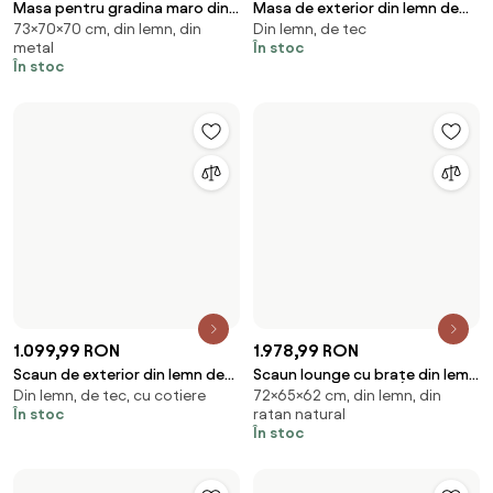
72×65×62 cm, din lemn, din
masiv de teak cu șezut și
ratan natural
spătar împletite din fibră
În stoc
naturală, 65×62×72 cm,
„Nairobi" |
10.717,99 RON
Canapea de exterior, 3 locuri,
Din lemn, din ratan natural, de
din stofa, Nara
923,99 RON
salcâm
Scaun vintage din metal
În stoc
Livrare gratuită
78×51×56 cm, din lemn, din ratan
perforat, finisaj alb antichizat,
natural
51×56×78 cm, „Merej"
În stoc
-15 %
1.329,49 RON
1.624,91 RON
1.568,04 RON
Bancă de grădină din lemn
DIVERO bancă pliabilă din lemn
90×60×60 cm, din lemn, de tec
90×120×60 cm, din lemn, de tec
masiv DIVERO 3 locuri 150 cm
de tec cu două locuri