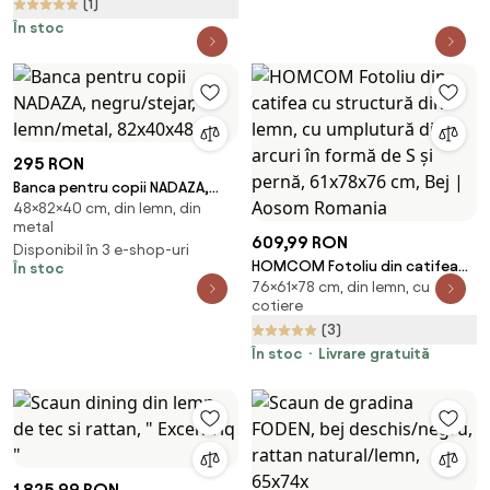
(1)
În stoc
295 RON
Banca pentru copii NADAZA,
48×82×40 cm, din lemn, din
negru/stejar, lemn/metal,
metal
82x40x48 cm
609,99 RON
Disponibil în 3 e-shop-uri
HOMCOM Fotoliu din catifea
În stoc
76×61×78 cm, din lemn, cu
cu structură din lemn, cu
cotiere
umplutură din arcuri în formă
(3)
de S și pernă, 61x78x76 cm, Bej |
Aosom Romania
În stoc
Livrare gratuită
1.825,99 RON