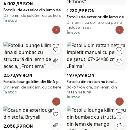
4.003,99 RON
Fotoliu de exterior din lemn de
1.230,99 RON
Din lemn, de salcâm, cu cotiere
acacia, cu șezut waterproof
Fotoliu de exterior din lemn de
În stoc
din stofă, "Outek"
Din lemn, cu cotiere, cu perne
bambus, aspect natural, cu
incluse in set
pernă din bumbac, stil exotic,
În stoc
"Ethnos"
2.573,99 RON
1.979,99 RON
Fotoliu lounge kilim din lână și
Fotoliu din rattan natural
Din lemn, de salcâm, cu cotiere
86×67×64 cm, din lemn, din
bumbac cu structură din lemn
împletit manual cu pernă de
În stoc
ratan natural
de acacia, „Frontierra”
șezut, 67×64×86 cm, „Palma"
În stoc
2.058,99 RON