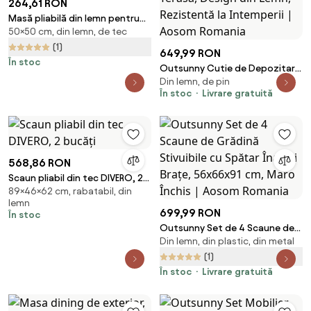
264,61 RON
Masă pliabilă din lemn pentru
50×50 cm, din lemn, de tec
grădină DIVERO înălțime 50 cm
(1)
649,99 RON
În stoc
Outsunny Cutie de Depozitare
Din lemn, de pin
pentru Exterior de 172 Litri,
În stoc
Livrare gratuită
Ideală pentru Terasă, Design
din Lemn, Rezistentă la
Intemperii | Aosom Romania
568,86 RON
Scaun pliabil din tec DIVERO, 2
89×46×62 cm, rabatabil, din
bucăți
lemn
699,99 RON
În stoc
Outsunny Set de 4 Scaune de
Din lemn, din plastic, din metal
Grădină Stivuibile cu Spătar
Înalt și Brațe, 56x66x91 cm,
(1)
Maro Închis | Aosom Romania
În stoc
Livrare gratuită