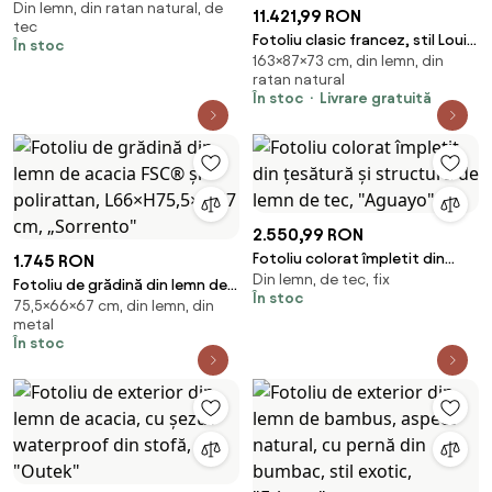
Din lemn, din ratan natural, de
lemn de tec si rattan
11.421,99 RON
tec
Fotoliu clasic francez, stil Louis
În stoc
163×87×73 cm, din lemn, din
XV–XVI, din lemn masiv și trestie
ratan natural
naturală, 87x73x163 cm, Aveline
În stoc
Livrare gratuită
2.550,99 RON
Fotoliu colorat împletit din
1.745 RON
Din lemn, de tec, fix
țesătură și structură de lemn
Fotoliu de grădină din lemn de
În stoc
de tec, "Aguayo"
75,5×66×67 cm, din lemn, din
acacia FSC® și polirattan,
metal
L66×H75,5×W67 cm, „Sorrento"
În stoc