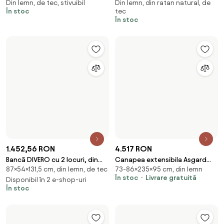
6.404,46 RON
1.949,52 RON
Masa din aluminiu cu blat din
Masuta de cafea pentru
75×180×90 cm, din lemn, din
45 cm, ⌀ 49 cm, din lemn, din
lemn de teak, 180x90cm,
gradina, metal / fibra sintetica,
metal
ratan natural
antracit, Cameron, Bizzotto
natur, Ø 49x45 cm, Mabel
În stoc
În stoc
Bizzotto