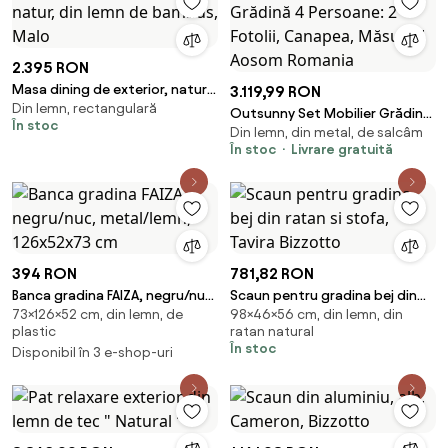
2.395 RON
Masa dining de exterior, natur,
3.119,99 RON
Din lemn, rectangulară
din lemn de bambus, Malo
Outsunny Set Mobilier Grădină
În stoc
Din lemn, din metal, de salcâm
4 Persoane: 2 Fotolii, Canapea,
În stoc
Livrare gratuită
Măsuță | Aosom Romania
394 RON
781,82 RON
Banca gradina FAIZA, negru/nuc,
Scaun pentru gradina bej din
73×126×52 cm, din lemn, de
98×46×56 cm, din lemn, din
metal/lemn, 126x52x73 cm
ratan si stofa, Tavira Bizzotto
plastic
ratan natural
În stoc
Disponibil în 3 e-shop-uri