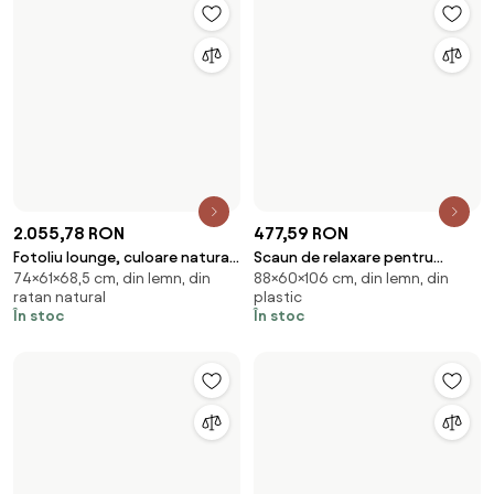
1.054,99 RON
1.904,99 RON
Scaun exterior stivuibil pentru
Fotoliu tip de scaun negru , din
Din lemn, de tec, stivuibil
Din lemn, din ratan natural, de
terasă și grădină din lemn de
lemn de tec si rattan , "Boho"
În stoc
tec
tec maro, „Sumatra”
În stoc
1.452,56 RON
4.517 RON