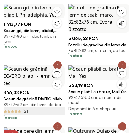
1.413,77 RON
Scaun gri, din lemn, pliabil,
85×70×80 cm, rabatabil, din
Philadelphia, Yes
5.065,63 RON
lemn
Fotoliu de gradina din lemn de
În stoc
76×82×82 cm, din lemn, de tec
teak, maro, 82x82x76 cm, Evora
În stoc
Bizzotto
568,19 RON
Scaun pliabil cu brate, Mali Yes
366,03 RON
92×47,5×60 cm, din lemn, din
Scaun de grădină DIVERO pliabil
metal
89×57×62 cm, din lemn, de tec
- lemn de tec
Disponibil în 6 e-shop-uri
(2)
În stoc
În stoc