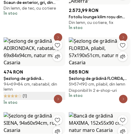
Scaun de exterior, gri, din
Din lemn, de tec, cu cotiere
stofa, Brynell
2.573,99 RON
În stoc
Fotoliu lounge kilim roșu din
Din lemn, cu cotiere, fix
bumbac cu structură din lemn
În stoc
de mango, „Altierra”
474 RON
585 RON
Șezlong de grădină
Șezlong de grădină FLORIDA,
94×69×84 cm, rabatabil, din
51×57×190 cm, pliabil, din lemn
ADIRONDACK, rabatabil,
pliabil, 57x190x51cm, natur
lemn
69x84x94cm, natur maro
maro Casaria
Disponibil în 2 e-shop-uri
În stoc
(1)
Casaria
În stoc