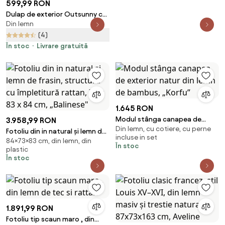
599,99 RON
Dulap de exterior Outsunny cu
Din lemn
2 rafturi din lemn de brad cu
design înălțat și 2 uși,
(4)
83x40x92 cm, culoarea
În stoc
Livrare gratuită
lemnului | Aosom Romania
1.645 RON
Modul stânga canapea de
3.958,99 RON
Din lemn, cu cotiere, cu perne
exterior natur din lemn de
Fotoliu din in natural și lemn de
incluse in set
bambus, „Korfu”
84×73×83 cm, din lemn, din
frasin, structură cu împletitură
În stoc
plastic
rattan, 73 x 83 x 84 cm,
În stoc
„Balinese"
1.891,99 RON
Fotoliu tip scaun maro , din