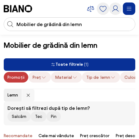
Sari peste navigare, accesează conținutul
Introducerea căutării
Sari peste conținut, mergi la subsol
Mobilier de grădină din lemn
Mobilier
Mobilier de grădină
Mobilier de grădină din lemn
Toate filtrele
(1)
Promoții
Preț
Material
Tip de lemn
Culoar
Lemn
Dorești să filtrezi după tip de lemn?
Salcâm
Tec
Pin
Produse
Recomandate
Cele mai vândute
Preț crescător
Preț descr