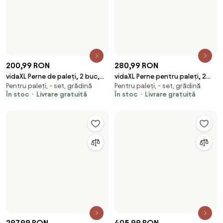
Pentru paleți, - set, grădină
120×80 cm, pentru paleți,
albastru, material textil
crem, 120x80x12 cm, material
În stoc
Livrare gratuită
grădină
textil
În stoc
Livrare gratuită
311,99 RON
341,99 RON
vidaXL Perne de paleți, 2 buc.,
vidaXL Perne de paleți, 3 buc,
Pentru scaune, pentru paleți, -
Pentru scaune, pentru paleți, -
negru, material textil
albastru deschis, material
set
set
textil
În stoc
Livrare gratuită
În stoc
Livrare gratuită