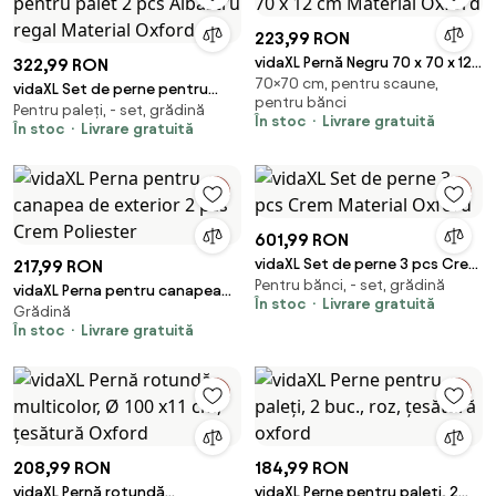
223,99 RON
vidaXL Pernă Negru 70 x 70 x 12
322,99 RON
70×70 cm, pentru scaune,
cm Material Oxford
vidaXL Set de perne pentru
pentru bănci
Pentru paleți, - set, grădină
palet 2 pcs Albastru regal
În stoc
Livrare gratuită
În stoc
Livrare gratuită
Material Oxford
601,99 RON
vidaXL Set de perne 3 pcs Crem
217,99 RON
Pentru bănci, - set, grădină
Material Oxford
vidaXL Perna pentru canapea
În stoc
Livrare gratuită
Grădină
de exterior 2 pcs Crem
În stoc
Livrare gratuită
Poliester
208,99 RON
184,99 RON
vidaXL Pernă rotundă
vidaXL Perne pentru paleți, 2