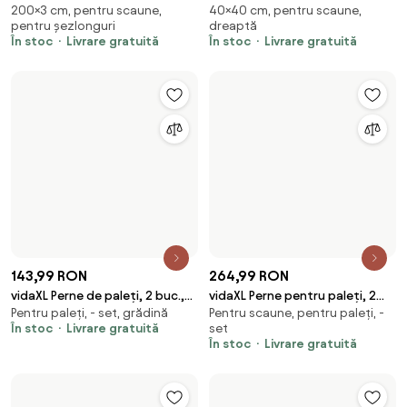
201,99 RON
325,99 RON
vidaXL Pernă pentru șezlonguri,
vidaXL Perne scaun de terasă, 2
Pentru scaune, pentru
Pentru scaune, - set, pentru
multicolor, material Oxford
buc, antracit, țesătură Oxford
șezlonguri, grădină
șezlonguri
În stoc
Livrare gratuită
În stoc
Livrare gratuită