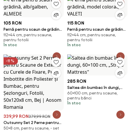
105 RON
115 RON
Pernă pentru scaun de grădină,
Pernă pentru scaun de grădină,
112×44 cm, pentru scaune,
112×44 cm, pentru scaune,
alb/galben, ALMEDE
model colorat, VALETI
pentru fotolii
pentru fotolii
În stoc
În stoc
-11 %
285 RON
Saltea din bumbac în dungi,
60×100 cm, pentru scaune,
60×100 cm, „Stripe Mattress"
pentru bănci
În stoc
339,99 RON
379,99 RON
Outsunny Set 2 Perne pentru
50×8 cm, pentru scaune, - set
Scaune de Exterior cu Curele de