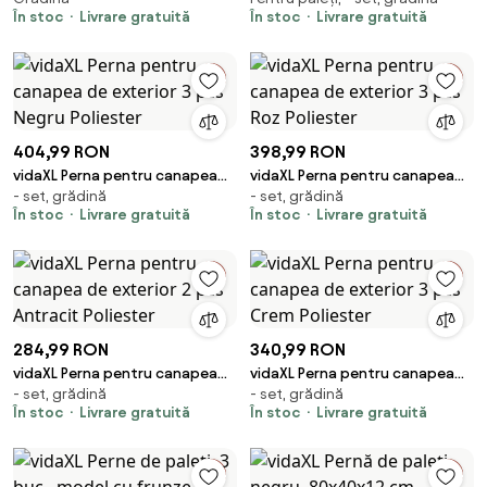
În stoc
Livrare gratuită
În stoc
Livrare gratuită
Poliester
Poliester
404,99 RON
398,99 RON
vidaXL Perna pentru canapea
vidaXL Perna pentru canapea
- set, grădină
- set, grădină
de exterior 3 pcs Negru
de exterior 3 pcs Roz Poliester
În stoc
Livrare gratuită
În stoc
Livrare gratuită
Poliester
284,99 RON
340,99 RON
vidaXL Perna pentru canapea
vidaXL Perna pentru canapea
- set, grădină
- set, grădină
de exterior 2 pcs Antracit
de exterior 3 pcs Crem
În stoc
Livrare gratuită
În stoc
Livrare gratuită
Poliester
Poliester