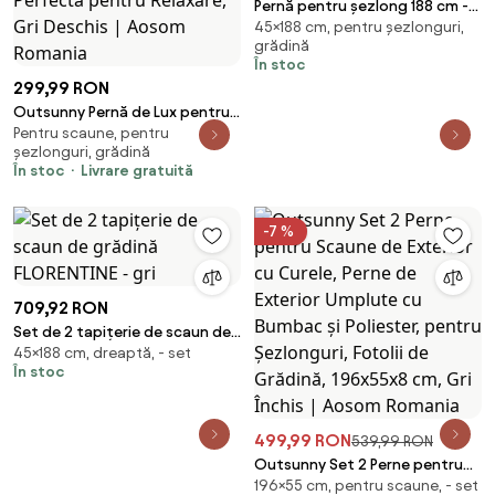
Pernă pentru șezlong 188 cm -
45×188 cm, pentru șezlonguri,
verde închis
grădină
În stoc
299,99 RON
Outsunny Pernă de Lux pentru
Pentru scaune, pentru
Șezlong Exterior cu Tetieră și
șezlonguri, grădină
Legături, Perfectă pentru
În stoc
Livrare gratuită
Relaxare, Gri Deschis | Aosom
Romania
-7 %
709,92 RON
Set de 2 tapițerie de scaun de
45×188 cm, dreaptă, - set
grădină FLORENTINE - gri
În stoc
499,99 RON
539,99 RON
Outsunny Set 2 Perne pentru
196×55 cm, pentru scaune, - set
Scaune de Exterior cu Curele,