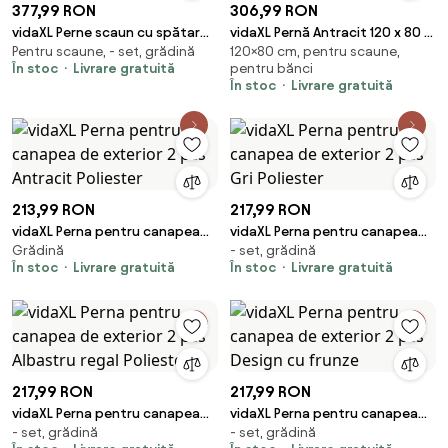
377,99 RON
306,99 RON
vidaXL Perne scaun cu spătar
vidaXL Pernă Antracit 120 x 80 x
Pentru scaune, - set, grădină
120×80 cm, pentru scaune,
mic, 4 buc., verde, textil oxford
12 cm Material Oxford
În stoc
Livrare gratuită
pentru bănci
În stoc
Livrare gratuită
213,99 RON
217,99 RON
vidaXL Perna pentru canapea
vidaXL Perna pentru canapea
Grădină
- set, grădină
de exterior 2 pcs Antracit
de exterior 2 pcs Gri Poliester
În stoc
Livrare gratuită
În stoc
Livrare gratuită
Poliester
217,99 RON
217,99 RON
vidaXL Perna pentru canapea
vidaXL Perna pentru canapea
- set, grădină
- set, grădină
de exterior 2 pcs Albastru regal
de exterior 2 pcs Design cu