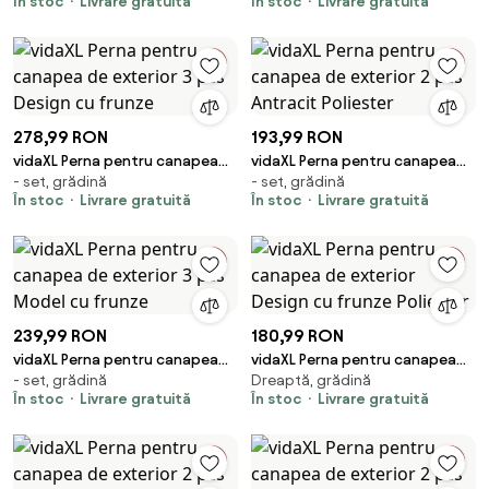
În stoc
Livrare gratuită
În stoc
Livrare gratuită
Poliester
frunze
278,99 RON
193,99 RON
vidaXL Perna pentru canapea
vidaXL Perna pentru canapea
- set, grădină
- set, grădină
de exterior 3 pcs Design cu
de exterior 2 pcs Antracit
În stoc
Livrare gratuită
În stoc
Livrare gratuită
frunze
Poliester
239,99 RON
180,99 RON
vidaXL Perna pentru canapea
vidaXL Perna pentru canapea
- set, grădină
Dreaptă, grădină
de exterior 3 pcs Model cu
de exterior Design cu frunze
În stoc
Livrare gratuită
În stoc
Livrare gratuită
frunze
Poliester