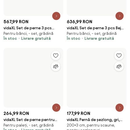
100,99 RON
216,99 RON
vidaXL Pernă rotundă gri, Ø 60
vidaXL Pernă pentru șezlong,
Rotundă, pentru scaune,
Pentru scaune, pentru
x11 cm, țesătură Oxford
turcoaz, material Oxford
grădină
șezlonguri, grădină
În stoc
Livrare gratuită
În stoc
Livrare gratuită
316,99 RON
193,99 RON
vidaXL Perne pentru scaun
vidaXL Perne scaun cu spătar
Pentru scaune, - set, pentru
Pentru scaune, - set, grădină
Adirondack, 2 buc, gri taupe,
înalt 2 buc, roșu, țesătură
șezlonguri
În stoc
Livrare gratuită
textil oxford
Oxford
În stoc
Livrare gratuită