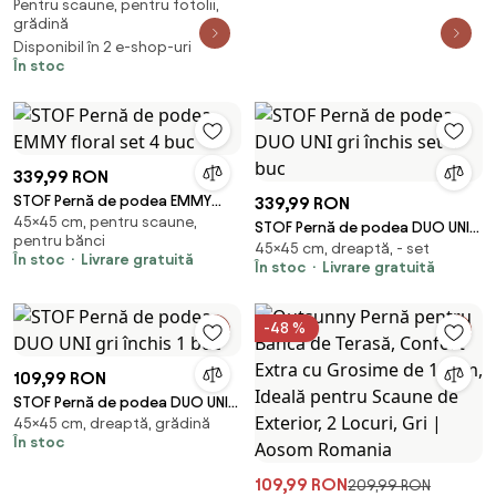
Pentru scaune, pentru fotolii,
COLUMBIA cu spatar,
grădină
verde/galben + GRATUIT
Disponibil în 2 e-shop-uri
umplutura din fibra goala 500 g
În stoc
339,99 RON
STOF Pernă de podea EMMY
339,99 RON
45×45 cm, pentru scaune,
floral set 4 buc
STOF Pernă de podea DUO UNI
pentru bănci
45×45 cm, dreaptă, - set
gri închis set 4 buc
În stoc
Livrare gratuită
În stoc
Livrare gratuită
-48 %
109,99 RON
STOF Pernă de podea DUO UNI
45×45 cm, dreaptă, grădină
gri închis 1 buc
În stoc
109,99 RON
209,99 RON