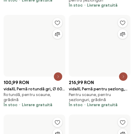
257,99 RON
297,99 RON
vidaXL Perne pentru canapea
vidaXL Perne de canapea din
Pentru paleți, - set, grădină
Pentru paleți, - set, grădină
din paleți, 2 buc., roșu vin, textil
paleți, 3 buc., negru, material
În stoc
Livrare gratuită
În stoc
Livrare gratuită
textil