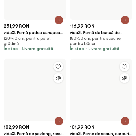
În stoc
Livrare gratuită
set
țesătură oxford
În stoc
Livrare gratuită
526,99 RON
484,99 RON
vidaXL Perne pentru scaune cu
vidaXL Perne de paleți, 5 buc.,
Pentru scaune, - set, grădină
Pentru paleți, - set, grădină
spătar mic, 6 buc., turcoaz,
model cu frunze textil
În stoc
Livrare gratuită
În stoc
Livrare gratuită
textil