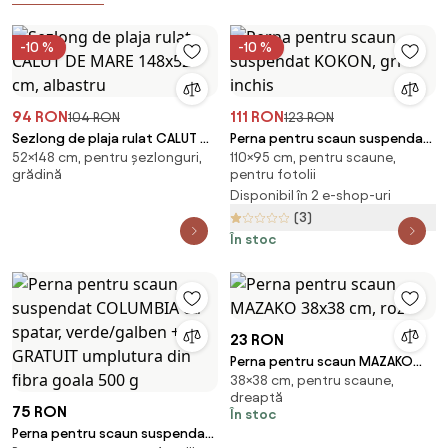
-10 %
-10 %
94 RON
111 RON
104 RON
123 RON
Sezlong de plaja rulat CALUT DE
Perna pentru scaun suspendat
52×148 cm, pentru șezlonguri,
110×95 cm, pentru scaune,
MARE 148x52 cm, albastru
KOKON, gri inchis
grădină
pentru fotolii
Disponibil în 2 e-shop-uri
(3)
În stoc
23 RON
Perna pentru scaun MAZAKO
38×38 cm, pentru scaune,
38x38 cm, roz
dreaptă
75 RON
În stoc
Perna pentru scaun suspendat