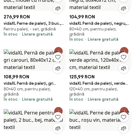
276,99 RON
104,99 RON
vidaXL Perne de paleți, 3 buc.,
vidaXL Pernă de paleți, negru,
Pentru paleți, - set, grădină
80×40 cm, pentru paleți,
model cu frunze, material textil
80x40x12 cm, material textil
În stoc
Livrare gratuită
grădină
În stoc
Livrare gratuită
108,99 RON
125,99 RON
vidaXL Pernă de paleți, gri
vidaXL Pernă de paleți, verde
80×40 cm, pentru paleți,
120×40 cm, pentru paleți,
carouri, 80x40x12 cm, material
aprins, 120x40x12 cm, material
grădină
grădină
textil
textil
În stoc
Livrare gratuită
În stoc
Livrare gratuită