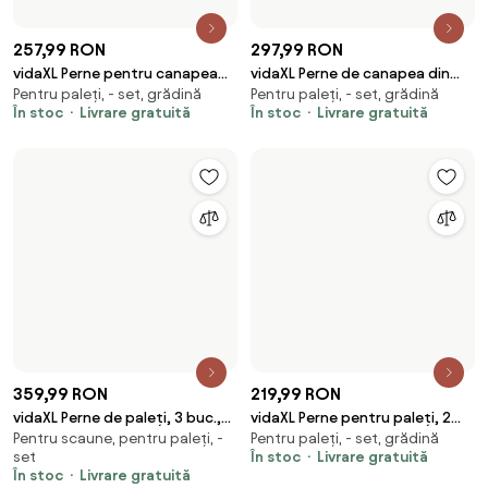
200,99 RON
280,99 RON
vidaXL Perne de paleți, 2 buc,
vidaXL Perne pentru paleți, 2
Pentru paleți, - set, grădină
Pentru paleți, - set, grădină
verde, material textil
buc., bej, material textil
În stoc
Livrare gratuită
În stoc
Livrare gratuită