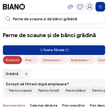
Sari peste navigare, accesează conținutul
Introducerea căutării
Sari peste conținut, mergi la subsol
Perne de scaune și de bănci grădină
Textile
Textile bucătărie
Perne de scaune și de bănci
Perne de sc
Toate filtrele
(1)
Promoții
Preț
Dimensiuni
Amplasare
Formă
Grădină
Dorești să filtrezi după amplasare?
Pentru scaune
Pentru fotolii
Pentru bănci
Pentru șe
Produse
Recomandate
Cele mai vândute
Preț crescător
Preț descr