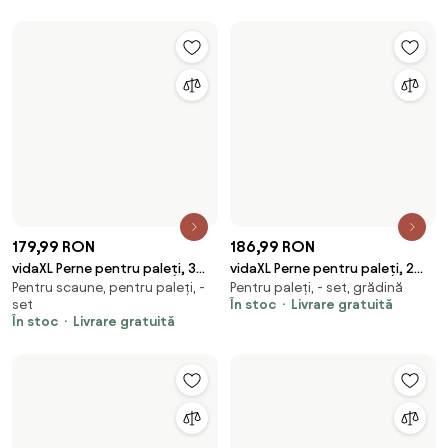
297,99 RON
405,99 RON
vidaXL Perne de paleți, 2 buc.,
vidaXL Perne de paleți, 2 buc.,
Pentru paleți, - set, grădină
Pentru paleți, - set, grădină
model cu frunze, textil
negru, material textil
În stoc
Livrare gratuită
În stoc
Livrare gratuită
189,99 RON
259,99 RON
vidaXL Perne de paleți, 2 buc.,
vidaXL Pernă pentru paleți,