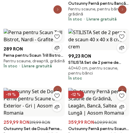
Outsunny Pernă pentru Bancă
Pentru scaune, pentru bănci,
de Terasă, Confort Extra cu
grădină
Grosime de 10 cm, Ideală
În stoc
Livrare gratuită
pentru Scaune de Exterior, 2
Locuri, Gri | Aosom Romania
289 RON
Perna pentru Scaun Trill Bistrot,
99,23 RON
Pentru scaune, dreaptă, grădină
Nardi - Grafite
STILISTA Set de 2 perne de
În stoc
Livrare gratuită
40×40 cm, pentru scaune,
scaun 40 x 40 x 8 cm, crem
pentru bănci
În stoc
-19 %
-12 %
259,99 RON
359,99 RON
319,99 RON
409,99 RON
Outsunny Set de Două Perne
Outsunny Pernă pentru Scaune