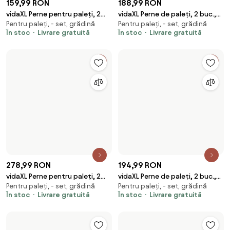
159,99 RON
188,99 RON
vidaXL Perne pentru paleți, 2
vidaXL Perne de paleți, 2 buc.,
Pentru paleți, - set, grădină
Pentru paleți, - set, grădină
buc., bej, material textil
roșu vin, material textil
În stoc
Livrare gratuită
În stoc
Livrare gratuită
278,99 RON
194,99 RON
vidaXL Perne pentru paleți, 2
vidaXL Perne de paleți, 2 buc.,
Pentru paleți, - set, grădină
Pentru paleți, - set, grădină
buc. gri, țesătură, model cu
gri taupe, material textil
În stoc
Livrare gratuită
În stoc
Livrare gratuită
carouri
545,99 RON
vidaXL Set de perne 3 pcs
256,99 RON
Pentru bănci, - set, grădină
Negru Material Oxford
vidaXL Pernă de paleți, verde
În stoc
Livrare gratuită
120×80 cm, pentru paleți,
aprins, 120x80x12 cm, material
grădină
textil
În stoc
Livrare gratuită