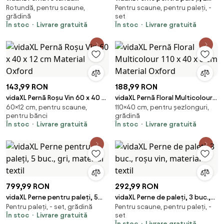
Rotundă, pentru scaune,
Pentru scaune, pentru paleți, -
multicolor, Ø 100 x11 cm,
buc., roz, țesătură oxford
grădină
set
țesătură Oxford
În stoc
Livrare gratuită
În stoc
Livrare gratuită
143,99 RON
188,99 RON
vidaXL Pernă Roșu Vin 60 x 40 x
vidaXL Pernă Floral Multicolour
60×12 cm, pentru scaune,
110×40 cm, pentru șezlonguri,
12 cm Material Oxford
110 x 40 x 8 cm Material Oxford
pentru bănci
grădină
În stoc
Livrare gratuită
În stoc
Livrare gratuită
799,99 RON
292,99 RON
vidaXL Perne pentru paleți, 5
vidaXL Perne de paleți, 3 buc.,
Pentru paleți, - set, grădină
Pentru scaune, pentru paleți, -
buc., gri, material textil
roșu vin, material textil
În stoc
Livrare gratuită
set
În stoc
Livrare gratuită