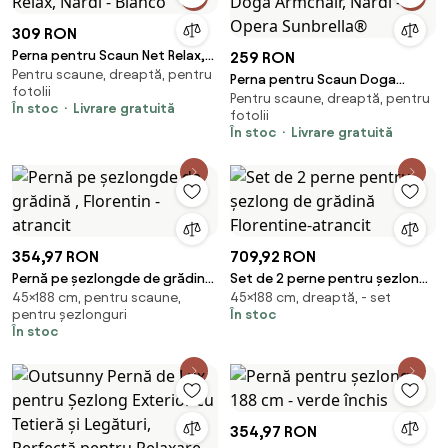
309 RON
Perna pentru Scaun Net Relax,
259 RON
Pentru scaune, dreaptă, pentru
Nardi - Bianco
Perna pentru Scaun Doga
fotolii
Pentru scaune, dreaptă, pentru
Armchair, Nardi - Opera
În stoc
Livrare gratuită
fotolii
Sunbrella®
În stoc
Livrare gratuită
354,97 RON
709,92 RON
Pernă pe șezlongde de grădină
Set de 2 perne pentru șezlong
45×188 cm, pentru scaune,
45×188 cm, dreaptă, - set
, Florentin - atrancit
de grădină Florentine-atrancit
pentru șezlonguri
În stoc
În stoc
354,97 RON