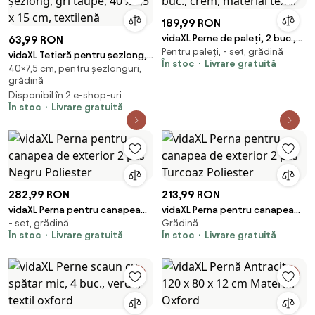
189,99 RON
vidaXL Perne de paleți, 2 buc.,
63,99 RON
Pentru paleți, - set, grădină
crem, material textil
vidaXL Tetieră pentru șezlong,
În stoc
Livrare gratuită
40×7,5 cm, pentru șezlonguri,
gri taupe, 40 x 7,5 x 15 cm,
grădină
textilenă
Disponibil în 2 e-shop-uri
În stoc
Livrare gratuită
282,99 RON
213,99 RON
vidaXL Perna pentru canapea
vidaXL Perna pentru canapea
- set, grădină
Grădină
de exterior 2 pcs Negru
de exterior 2 pcs Turcoaz
În stoc
Livrare gratuită
În stoc
Livrare gratuită
Poliester
Poliester