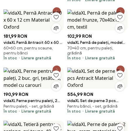
181,99 RON
102,99 RON
vidaXL Pernă Antracit 60 x 60 x
vidaXL Pernă de paleți, model
60×60 cm, pentru scaune,
70×40 cm, pentru paleți,
12 cm Material Oxford
frunze, 70x40x12 cm, textil
pentru bănci
grădină
În stoc
Livrare gratuită
În stoc
Livrare gratuită
190,99 RON
554,99 RON
vidaXL Perne pentru paleți, 2
vidaXL Set de perne 3 pcs
Pentru paleți, - set, grădină
Pentru bănci, - set, grădină
buc. gri, țesătură, model cu
Antracit Material Oxford
În stoc
Livrare gratuită
În stoc
Livrare gratuită
carouri