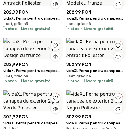
282,99 RON
282,99 RON
vidaXL Perna pentru canapea
vidaXL Perna pentru canapea
- set, grădină
- set, grădină
de exterior 2 pcs Antracit
de exterior 2 pcs Model cu
În stoc
Livrare gratuită
În stoc
Livrare gratuită
Poliester
frunze
282,99 RON
302,99 RON
vidaXL Perna pentru canapea
vidaXL Perna pentru canapea
- set, grădină
- set, grădină
de exterior 2 pcs Design cu
de exterior 2 pcs Antracit
În stoc
Livrare gratuită
În stoc
Livrare gratuită
frunze
Poliester
302,99 RON
302,99 RON
vidaXL Perna pentru canapea
vidaXL Perna pentru canapea
Grădină
Pentru paleți, - set, grădină
de exterior 2 pcs Verde
de exterior 2 pcs Negru