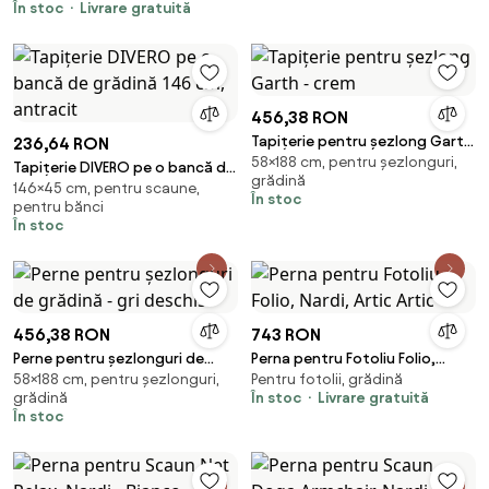
În stoc
Livrare gratuită
Fixare, Perne Imbottite din
Poliester și Bumbac, pentru
Șezlonguri, Fotolii, 50x120x8
cm, Bej | Aosom Romania
456,38 RON
Tapițerie pentru șezlong Garth
236,64 RON
58×188 cm, pentru șezlonguri,
- crem
Tapițerie DIVERO pe o bancă de
grădină
146×45 cm, pentru scaune,
grădină 146 cm, antracit
În stoc
pentru bănci
În stoc
456,38 RON
743 RON
Perne pentru șezlonguri de
Perna pentru Fotoliu Folio,
58×188 cm, pentru șezlonguri,
Pentru fotolii, grădină
grădină - gri deschis
Nardi, Artic Artic
grădină
În stoc
Livrare gratuită
În stoc