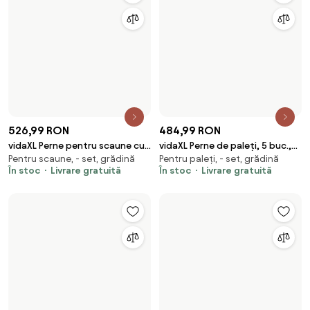
417,99 RON
356,99 RON
vidaXL Taburet de grădină cu
vidaXL Perne de paleți, 3 buc,
Pentru scaune, pentru paleți, -
Pentru scaune, pentru paleți, -
pernă, lemn de pin tratat
albastru, material textil
set
set
În stoc
Livrare gratuită
În stoc
Livrare gratuită
586,99 RON
196,99 RON
vidaXL Set mobilier grădină cu
vidaXL Perne pentru canapea
- set, grădină
Pentru paleți, - set, grădină
perne crem, 2 piese, lemn de
din paleți, 2 buc., verde aprins,
În stoc
Livrare gratuită
În stoc
Livrare gratuită
tec
textil