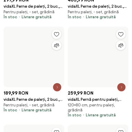
251,99 RON
116,99 RON
vidaXL Pernă podea canapea
vidaXL Pernă de bancă de
120×40 cm, pentru paleți,
180×50 cm, pentru scaune,
din paleți, bej, 120 x 40 x 7 cm,
grădină, verde, 180x50x3 cm,
grădină
pentru bănci
bumbac
textil oxford
În stoc
Livrare gratuită
În stoc
Livrare gratuită