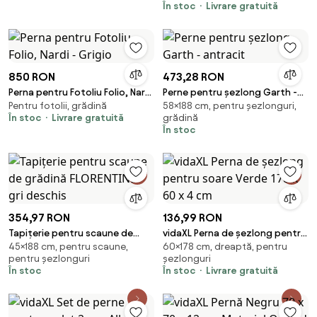
În stoc
Livrare gratuită
Perne de Exterior Umplute cu
Bumbac și Poliester, pentru
Șezlonguri, Fotolii de Grădină,
196x55x8 cm, Gri Închis | Aosom
Romania
850 RON
473,28 RON
Perna pentru Fotoliu Folio, Nardi
Perne pentru șezlong Garth -
Pentru fotolii, grădină
58×188 cm, pentru șezlonguri,
- Grigio
antracit
În stoc
Livrare gratuită
grădină
În stoc
354,97 RON
136,99 RON
Tapițerie pentru scaune de
vidaXL Perna de șezlong pentru
45×188 cm, pentru scaune,
60×178 cm, dreaptă, pentru
grădină FLORENTINE - gri deschis
soare Verde 178 x 60 x 4 cm
pentru șezlonguri
șezlonguri
În stoc
În stoc
Livrare gratuită