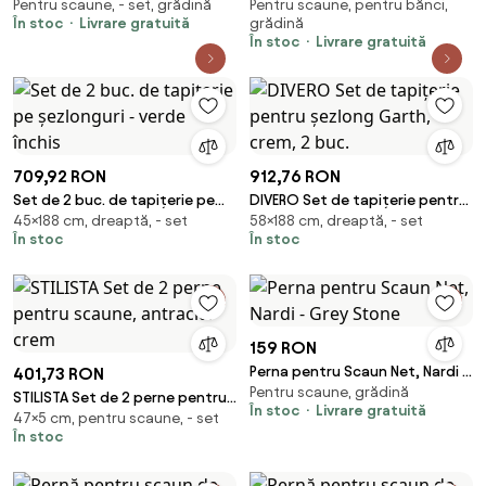
Pentru scaune, - set, grădină
Pentru scaune, pentru bănci,
pentru Scaune de Exterior - Gri |
de Grădină, Leagăn, Bancă,
În stoc
Livrare gratuită
grădină
Aosom Romania
Saltea Lungă | Aosom Romania
În stoc
Livrare gratuită
709,92 RON
912,76 RON
Set de 2 buc. de tapițerie pe
DIVERO Set de tapițerie pentru
45×188 cm, dreaptă, - set
58×188 cm, dreaptă, - set
șezlonguri - verde închis
șezlong Garth, crem, 2 buc.
În stoc
În stoc
159 RON
Perna pentru Scaun Net, Nardi -
401,73 RON
Pentru scaune, grădină
Grey Stone
STILISTA Set de 2 perne pentru
În stoc
Livrare gratuită
47×5 cm, pentru scaune, - set
scaune, antracit / crem
În stoc