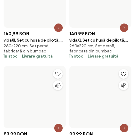
240×220 cm, Set pernă,
135×200 cm, Set pernă,
negru, 240x220 cm, bumbac
albastru și gri, 135x200 cm,
fabricată din bumbac
fabricată din bumbac
bumbac
În stoc
Livrare gratuită
În stoc
Livrare gratuită
178,99 RON
148,99 RON
vidaXL Set cu husă de pilotă, gri
vidaXL Set cu husă de pilotă,
260×240 cm, Set pernă,
200×200 cm, Set pernă,
închis, 260x240 cm, bumbac
antracit, 200x200 cm, bumbac
fabricată din bumbac
fabricată din bumbac
În stoc
Livrare gratuită
În stoc
Livrare gratuită