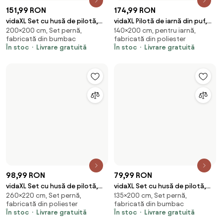
136,99 RON
331,99 RON
vidaXL Set cu husă de pilotă,
vidaXL Pilotă de iarnă din puf, 2
Set pernă, fabricată din
150×200 cm, pentru iarnă,
negru și alb, 200x220 cm,
buc., 150 x 200 cm
bumbac
fabricată din poliester
bumbac
În stoc
Livrare gratuită
În stoc
Livrare gratuită