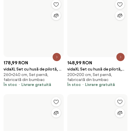
132,99 RON
72,99 RON
vidaXL Set cu husă de pilotă,
vidaXL Set cu husă de pilotă,
220×240 cm, Set pernă,
155×220 cm, Set pernă,
alb, 240x220 cm, microfibră
alb, 155x220 cm, microfibră
fabricată din poliester
fabricată din poliester
În stoc
Livrare gratuită
În stoc
Livrare gratuită
TOP 7
TOP 5
113,99 RON
154,99 RON
vidaXL Set cu husă de pilotă,
vidaXL Set cu husă de pilotă,