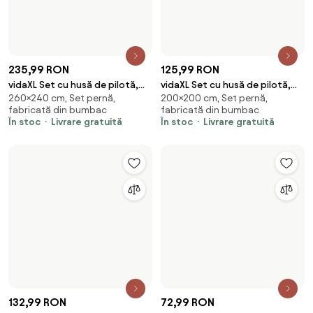
220×240 cm, Set pernă,
240×220 cm, Set pernă,
gri, 220x240 cm, bumbac
negru și alb, 240x220 cm,
fabricată din bumbac
fabricată din bumbac
bumbac
În stoc
Livrare gratuită
În stoc
Livrare gratuită
115,99 RON
98,99 RON
vidaXL Set cu husă de pilotă,
vidaXL Set cu husă de pilotă,
140×200 cm, Set pernă,
135×200 cm, Set pernă,
negru și alb, 140x200 cm,
gri, 135x200 cm, bumbac
fabricată din bumbac
fabricată din bumbac
bumbac
În stoc
Livrare gratuită
În stoc
Livrare gratuită
Încarcă mai multe produse