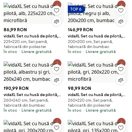
TOP 6
86,99 RON
146,99 RON
vidaXL Set cu husă de pilotă,
vidaXL Set cu husă de pilotă,
225×220 cm, Set pernă,
200×200 cm, Set pernă,
alb, 225x220 cm, microfibră
negru și alb, 200x200 cm,
fabricată din poliester
fabricată din bumbac
bumbac
În stoc
Livrare gratuită
În stoc
Livrare gratuită
190,99 RON
98,99 RON
vidaXL Set cu husă de pilotă,
vidaXL Set cu husă de pilotă,
260×240 cm, Set pernă,
260×220 cm, Set pernă,
albastru și gri, 260x240 cm,
gri, 260x220 cm, microfibră
fabricată din bumbac
fabricată din poliester
bumbac
În stoc
Livrare gratuită
În stoc
Livrare gratuită