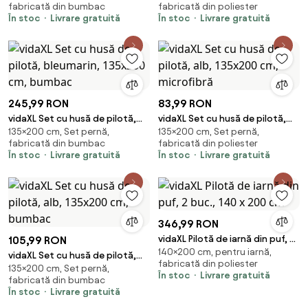
fabricată din bumbac
fabricată din poliester
În stoc
Livrare gratuită
În stoc
Livrare gratuită
245,99 RON
83,99 RON
vidaXL Set cu husă de pilotă,
vidaXL Set cu husă de pilotă,
135×200 cm, Set pernă,
135×200 cm, Set pernă,
bleumarin, 135x200 cm,
alb, 135x200 cm, microfibră
fabricată din bumbac
fabricată din poliester
bumbac
În stoc
Livrare gratuită
În stoc
Livrare gratuită
346,99 RON
vidaXL Pilotă de iarnă din puf, 2
105,99 RON
140×200 cm, pentru iarnă,
buc., 140 x 200 cm
vidaXL Set cu husă de pilotă,
fabricată din poliester
135×200 cm, Set pernă,
alb, 135x200 cm, bumbac
În stoc
Livrare gratuită
fabricată din bumbac
În stoc
Livrare gratuită