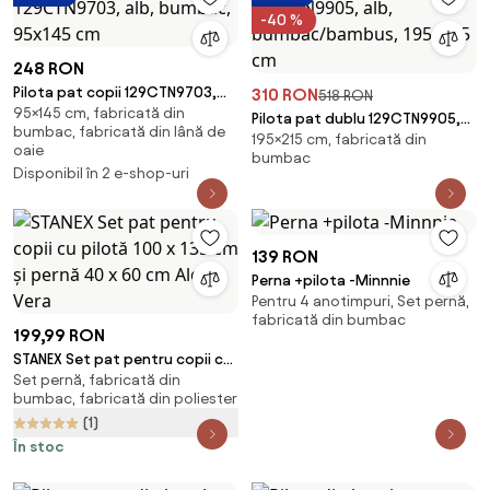
-40 %
248 RON
Pilota pat copii 129CTN9703,
310 RON
518 RON
95×145 cm, fabricată din
alb, bumbac, 95x145 cm
Pilota pat dublu 129CTN9905,
bumbac, fabricată din lână de
195×215 cm, fabricată din
alb, bumbac/bambus, 195x215
oaie
bumbac
cm
Disponibil în 2 e-shop-uri
139 RON
Perna +pilota -Minnnie
Pentru 4 anotimpuri, Set pernă,
fabricată din bumbac
199,99 RON
STANEX Set pat pentru copii cu
Set pernă, fabricată din
pilotă 100 x 135 cm şi pernă 40 x
bumbac, fabricată din poliester
60 cm Aloe Vera
(1)
În stoc