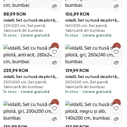
88,99 RON
106,99 RON
vidaXL Set cu husă de pilotă,
vidaXL Set cu husă de pilotă,
225×220 cm, Set pernă,
140×200 cm, Set pernă,
alb și maro, 225x220 cm,
gri, 140x200 cm, bumbac
fabricată din bumbac
fabricată din bumbac
bumbac
În stoc
Livrare gratuită
În stoc
Livrare gratuită
235,99 RON
139,99 RON
vidaXL Set cu husă de pilotă,
vidaXL Set cu husă de pilotă,
260×240 cm, Set pernă,
260×240 cm, Set pernă,
antracit, 260x240 cm, bumbac
gri, 260x240 cm, bumbac
fabricată din bumbac
fabricată din bumbac
În stoc
Livrare gratuită
În stoc
Livrare gratuită
130,99 RON
132,99 RON