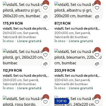
175,99 RON
87,11 RON
vidaXL Set cu husă de pilotă,
vidaXL Set cu husă de pilotă,
260×220 cm, Set pernă,
200×200 cm, Set pernă,
albastru și gri, 260x220 cm,
albastru și gri, 200x200 cm,
fabricată din bumbac
fabricată din bumbac
bumbac
bumbac
În stoc
Livrare gratuită
În stoc
Livrare gratuită
112,99 RON
203,99 RON
vidaXL Set cu husă de pilotă,
vidaXL Set cu husă de pilotă,
260×220 cm, Set pernă,
220×240 cm, Set pernă,
gri, 260x220 cm, bumbac
bleumarin, 220x240 cm,
fabricată din bumbac
fabricată din bumbac
bumbac
În stoc
Livrare gratuită
În stoc
Livrare gratuită
TOP 10