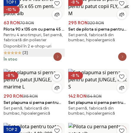
TOP 1
-8 %
-10 %
63 RON
295 RON
70 RON
320 RON
Pilota 90 x 135 cm cu perna 45 x
Set de pilota si perna pentru
Pentru 4 anotimpuri, Set pernă,
Set pernă, fabricată din
65 cm pentru patut alb
patut copii FLY, mar. M
fabricată din poliester
bumbac, hipoalergenică
Disponibil în 2 e-shop-uri
(3)
În stoc
-8 %
-8 %
290 RON
142 RON
315 RON
154 RON
Set plapuma si perna pentru
Set plapuma si perna pentru
Set pernă, fabricată din
Set pernă, fabricată din
patut JUNGLE, marime L
patut JUNGLE, mar. S
bumbac, hipoalergenică
bumbac, hipoalergenică
TOP 2