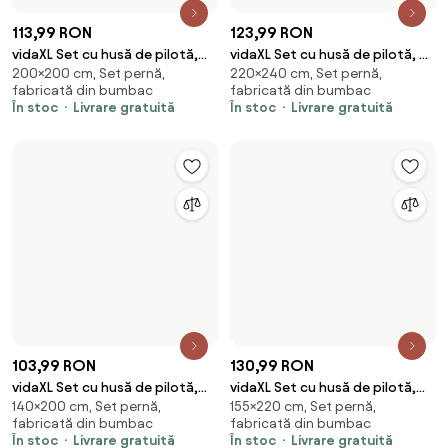
103,99 RON
130,99 RON
vidaXL Set cu husă de pilotă,
vidaXL Set cu husă de pilotă,
140×200 cm, Set pernă,
155×220 cm, Set pernă,
gri, 140x200 cm, bumbac
negru și alb, 155x220 cm,
fabricată din bumbac
fabricată din bumbac
bumbac
În stoc
Livrare gratuită
În stoc
Livrare gratuită
118,99 RON
164,99 RON
vidaXL Set cu husă de pilotă, gri
vidaXL Set cu husă de pilotă, gri
135×200 cm, Set pernă,
260×220 cm, Set pernă,
închis, 135x200 cm, bumbac
închis, 260x220 cm, bumbac
fabricată din bumbac
fabricată din bumbac
În stoc
Livrare gratuită
În stoc
Livrare gratuită