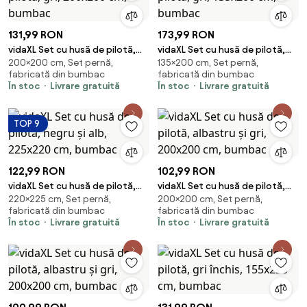
131,99 RON
173,99 RON
vidaXL Set cu husă de pilotă,
vidaXL Set cu husă de pilotă,
200×200 cm, Set pernă,
135×200 cm, Set pernă,
gri, 200x200 cm, bumbac
gri, 135x200 cm, bumbac
fabricată din bumbac
fabricată din bumbac
În stoc
Livrare gratuită
În stoc
Livrare gratuită
TOP 9
122,99 RON
102,99 RON
vidaXL Set cu husă de pilotă,
vidaXL Set cu husă de pilotă,
220×225 cm, Set pernă,
200×200 cm, Set pernă,
negru și alb, 225x220 cm,
albastru și gri, 200x200 cm,
fabricată din bumbac
fabricată din bumbac
bumbac
bumbac
În stoc
Livrare gratuită
În stoc
Livrare gratuită