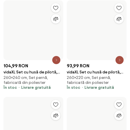
83,99 RON
99,99 RON
vidaXL Set cu husă de pilotă,
vidaXL Set cu husă de pilotă,
225×220 cm, Set pernă,
260×220 cm, Set pernă,
gri, 225x220 cm, bumbac
alb, 260x220 cm, microfibră
fabricată din bumbac
fabricată din poliester
În stoc
Livrare gratuită
În stoc
Livrare gratuită
188,99 RON
91,99 RON
vidaXL Set cu husă de pilotă,
vidaXL Set cu husă de pilotă,