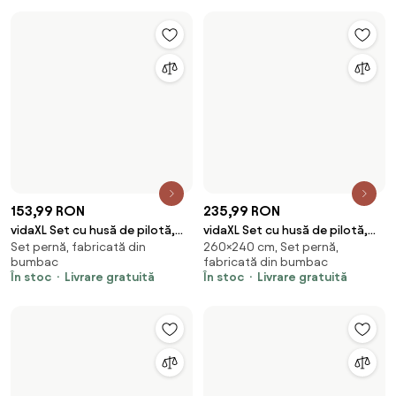
246,99 RON
125,99 RON
vidaXL Pilotă de iarnă din puf,
vidaXL Set cu husă de pilotă,
200×200 cm, pentru iarnă,
225×220 cm, Set pernă,
200 x 200 cm
roșu bordo, 225x220 cm,
fabricată din poliester
fabricată din poliester
microfibră
În stoc
Livrare gratuită
În stoc
Livrare gratuită
153,99 RON
208,99 RON