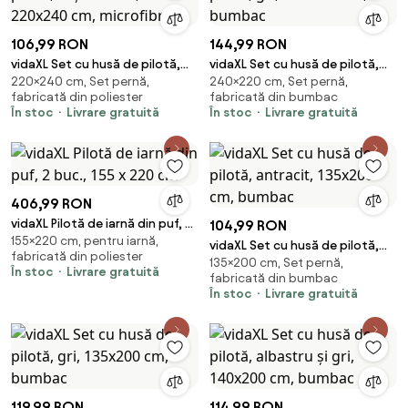
106,99 RON
144,99 RON
vidaXL Set cu husă de pilotă,
vidaXL Set cu husă de pilotă,
220×240 cm, Set pernă,
240×220 cm, Set pernă,
roșu bordo, 220x240 cm,
gri, 240x220 cm, bumbac
fabricată din poliester
fabricată din bumbac
microfibră
În stoc
Livrare gratuită
În stoc
Livrare gratuită
406,99 RON
vidaXL Pilotă de iarnă din puf, 2
104,99 RON
155×220 cm, pentru iarnă,
buc., 155 x 220 cm
vidaXL Set cu husă de pilotă,
fabricată din poliester
135×200 cm, Set pernă,
antracit, 135x200 cm, bumbac
În stoc
Livrare gratuită
fabricată din bumbac
În stoc
Livrare gratuită
119,99 RON
114,99 RON