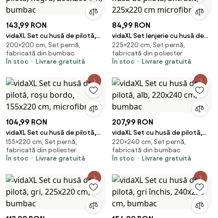
143,99 RON
84,99 RON
vidaXL Set cu husă de pilotă,
vidaXL Set lenjerie cu husă de
200×200 cm, Set pernă,
225×220 cm, Set pernă,
negru, 200x200 cm, bumbac
pilotă, antracit, 225x220 cm
fabricată din bumbac
fabricată din poliester
microfibră
În stoc
Livrare gratuită
În stoc
Livrare gratuită
104,99 RON
207,99 RON
vidaXL Set cu husă de pilotă,
vidaXL Set cu husă de pilotă,
155×220 cm, Set pernă,
220×240 cm, Set pernă,
roșu bordo, 155x220 cm,
alb, 220x240 cm, bumbac
fabricată din poliester
fabricată din bumbac
microfibră
În stoc
Livrare gratuită
În stoc
Livrare gratuită