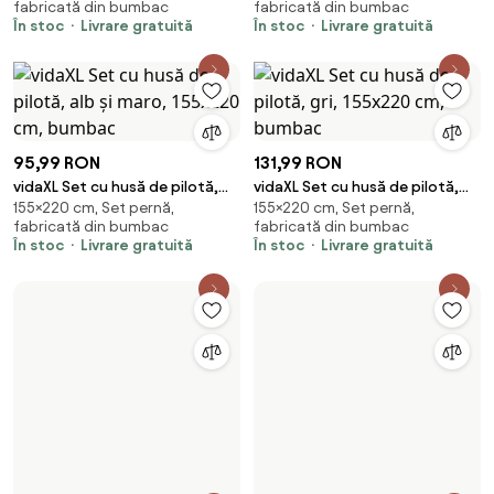
fabricată din bumbac
fabricată din bumbac
În stoc
Livrare gratuită
În stoc
Livrare gratuită
95,99 RON
131,99 RON
vidaXL Set cu husă de pilotă,
vidaXL Set cu husă de pilotă,
155×220 cm, Set pernă,
155×220 cm, Set pernă,
alb și maro, 155x220 cm,
gri, 155x220 cm, bumbac
fabricată din bumbac
fabricată din bumbac
bumbac
În stoc
Livrare gratuită
În stoc
Livrare gratuită
113,99 RON
123,99 RON
vidaXL Set cu husă de pilotă,
vidaXL Set cu husă de pilotă, gri
200×200 cm, Set pernă,
220×240 cm, Set pernă,
gri, 200x200 cm, bumbac
închis, 220x240 cm, bumbac
fabricată din bumbac
fabricată din bumbac
În stoc
Livrare gratuită
În stoc
Livrare gratuită