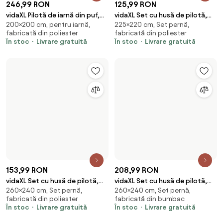
140,99 RON
140,99 RON
vidaXL Set cu husă de pilotă, gri
vidaXL Set cu husă de pilotă,
260×220 cm, Set pernă,
260×220 cm, Set pernă,
închis, 260x220 cm, bumbac
gri, 260x220 cm, bumbac
fabricată din bumbac
fabricată din bumbac
În stoc
Livrare gratuită
În stoc
Livrare gratuită