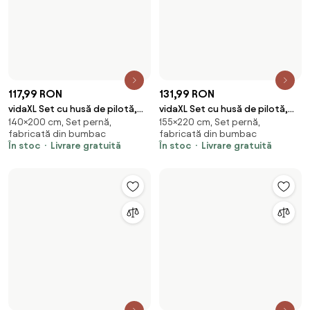
vidaXL Set cu husă de pilotă,
vidaXL Set cu husă de pilotă,
260×220 cm, Set pernă,
135×200 cm, Set pernă,
roșu bordo, 260x220 cm,
gri, 135x200 cm, bumbac
fabricată din poliester
fabricată din bumbac
microfibră
În stoc
Livrare gratuită
În stoc
Livrare gratuită
153,99 RON
235,99 RON
vidaXL Set cu husă de pilotă,
vidaXL Set cu husă de pilotă,
Set pernă, fabricată din
260×240 cm, Set pernă,
negru, 200x220 cm, bumbac
gri, 260x240 cm, bumbac
bumbac
fabricată din bumbac
În stoc
Livrare gratuită
În stoc
Livrare gratuită