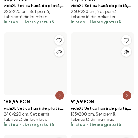
235,99 RON
125,99 RON
vidaXL Set cu husă de pilotă,
vidaXL Set cu husă de pilotă,
260×240 cm, Set pernă,
200×200 cm, Set pernă,
alb, 260x240 cm, bumbac
albastru și gri, 200x200 cm,
fabricată din bumbac
fabricată din bumbac
bumbac
În stoc
Livrare gratuită
În stoc
Livrare gratuită