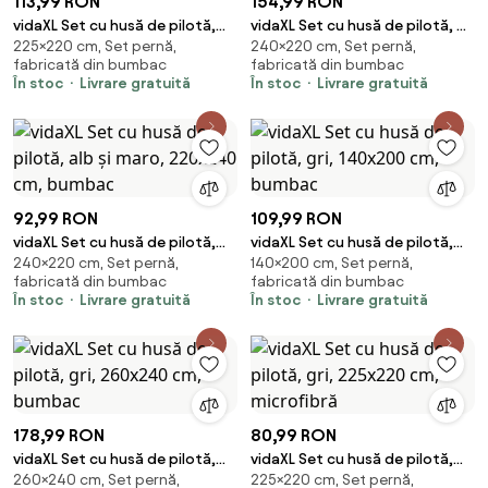
113,99 RON
154,99 RON
vidaXL Set cu husă de pilotă,
vidaXL Set cu husă de pilotă, gri
225×220 cm, Set pernă,
240×220 cm, Set pernă,
gri, 225x220 cm, bumbac
închis, 240x220 cm, bumbac
fabricată din bumbac
fabricată din bumbac
În stoc
Livrare gratuită
În stoc
Livrare gratuită
92,99 RON
109,99 RON
vidaXL Set cu husă de pilotă,
vidaXL Set cu husă de pilotă,
240×220 cm, Set pernă,
140×200 cm, Set pernă,
alb și maro, 220x240 cm,
gri, 140x200 cm, bumbac
fabricată din bumbac
fabricată din bumbac
bumbac
În stoc
Livrare gratuită
În stoc
Livrare gratuită
178,99 RON
80,99 RON
vidaXL Set cu husă de pilotă,
vidaXL Set cu husă de pilotă,
260×240 cm, Set pernă,
225×220 cm, Set pernă,
gri, 260x240 cm, bumbac
gri, 225x220 cm, microfibră