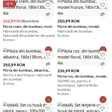
-12 %
236,99 RON
250,99 RON
269 RON
Pilota crem, din bumbac, model
Pilota din bumbac, model
Fabricată din bumbac,
Fabricată din bumbac
floral, 180x130cm, Aix
frunze, 180x130cm, Aix
fabricată din poliester, din pene
În stoc
În stoc
250,99 RON
Pilota din bumbac, albastra,
236,99 RON
Pentru 4 anotimpuri, fabricată
180x130cm, Aix
Pilota roz, din bumbac, model
din bumbac
130×180 cm, pentru 4
floral, 180x130cm, Aix
În stoc
anotimpuri, fabricată din
bumbac
În stoc