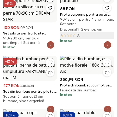
-8 %
68 RON
Pilota cu perna pentru patut
90×135 cm, pentru 4 anotimpuri,
alb
Set pernă
100 RON
109 RON
Disponibil în 2 e-shop-uri
Set pilota pentru toate
(1)
140×200 cm, pentru 4
anotimpurile 140x200 cm din
În stoc
anotimpuri, Set pernă
fibra siliconica cu perna 70x90
În stoc
cm DREAM STAR
-10 %
250,99 RON
Pilota din bumbac, cu motive
277 RON
308 RON
Fabricată din bumbac
florale, 180x130cm, Aix
Set din bumbac pentru pilota si
În stoc
Set pernă, fabricată din
perna de patut cu umplutura
bumbac, hipoalergenică
FAIRYLAND, mar. M
TOP 4
TOP 3