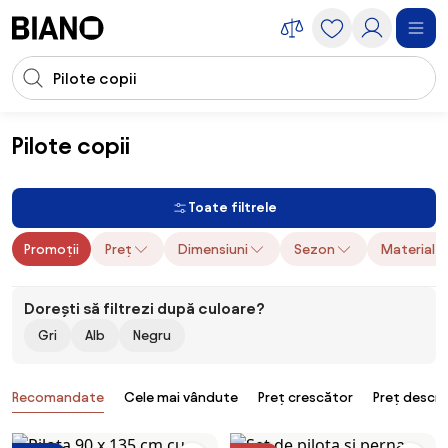
Sari peste navigare, accesează conținutul
Introducerea căutării
Sari peste conținut, mergi la subsol
Pilote copii
Pentru copii
Textile copii
Pilote copii
Toate filtrele
Promoții
Preț
Dimensiuni
Sezon
Material e
Dorești să filtrezi după culoare?
Gri
Alb
Negru
Produse
Recomandate
Cele mai vândute
Preț crescător
Preț descr