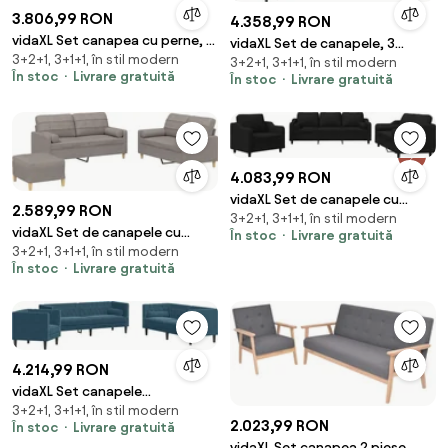
3.806,99 RON
4.358,99 RON
vidaXL Set canapea cu perne, 3
vidaXL Set de canapele, 3
3+2+1, 3+1+1, în stil modern
piese, roz, catifea
3+2+1, 3+1+1, în stil modern
piese, albastru, catifea
În stoc
Livrare gratuită
În stoc
Livrare gratuită
4.083,99 RON
vidaXL Set de canapele cu
2.589,99 RON
3+2+1, 3+1+1, în stil modern
perne, 3 piese, negru, textil
vidaXL Set de canapele cu
În stoc
Livrare gratuită
3+2+1, 3+1+1, în stil modern
perne, 3 piese, gri taupe, textil
În stoc
Livrare gratuită
4.214,99 RON
vidaXL Set canapele
3+2+1, 3+1+1, în stil modern
Chesterfield perne rulou 3
2.023,99 RON
În stoc
Livrare gratuită
piese albastru catifea
vidaXL Set canapea 2 piese,