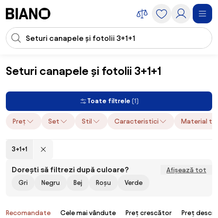
Sari peste navigare, accesează conținutul
Introducerea căutării
Sari peste conținut, mergi la subsol
Seturi canapele și fotolii 3+1+1
Mobilier
Canapele
Seturi canapele și fotolii
Seturi canapele și fot
Toate filtrele
(1)
Preț
Set
Stil
Caracteristici
Material ta
3+1+1
Dorești să filtrezi după culoare?
Afișează tot
Gri
Negru
Bej
Roșu
Verde
Produse
Recomandate
Cele mai vândute
Preț crescător
Preț descr