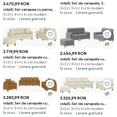
vidaXL Set de canapele, 3
3.470,99 RON
3+2+1, 3+1+1, în stil modern
piese, gri taupe, textil
vidaXL Set canapea cu perne, 3
În stoc
Livrare gratuită
3+2+1, 3+1+1, în stil modern
piese, roșu vin, material textil
În stoc
Livrare gratuită
2.719,99 RON
2.456,99 RON
vidaXL Set de canapele cu
vidaXL Set de canapele cu
3+2+1, 3+1+1, în stil modern
perne, 3 piese, crem, piele
3+2+1, 3+1+1, în stil modern
perne, 3 piese, gri deschis,
În stoc
Livrare gratuită
ecologică
În stoc
Livrare gratuită
textil
3.283,99 RON
3.326,99 RON
vidaXL Set de canapele cu
vidaXL Set de canapele cu
3+2+1, 3+1+1, în stil modern
perne, 3 piese, maro, catifea
3+2+1, 3+1+1, în stil modern
perne, 3 piese, crem, catifea
În stoc
Livrare gratuită
În stoc
Livrare gratuită