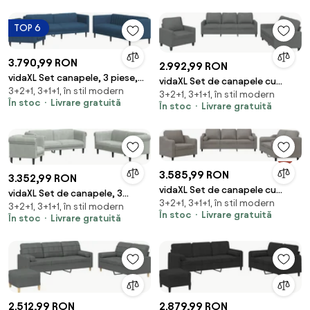
TOP 6
3.790,99 RON
2.992,99 RON
vidaXL Set canapele, 3 piese,
vidaXL Set de canapele cu
3+2+1, 3+1+1, în stil modern
albastru, material textil
3+2+1, 3+1+1, în stil modern
perne, 3 piese, gri închis, textil
În stoc
Livrare gratuită
În stoc
Livrare gratuită
3.585,99 RON
3.352,99 RON
vidaXL Set de canapele cu
vidaXL Set de canapele, 3
3+2+1, 3+1+1, în stil modern
perne, 3 piese, gri taupe, textil
3+2+1, 3+1+1, în stil modern
piese, gri deschis, catifea
În stoc
Livrare gratuită
În stoc
Livrare gratuită
2.512,99 RON
2.879,99 RON