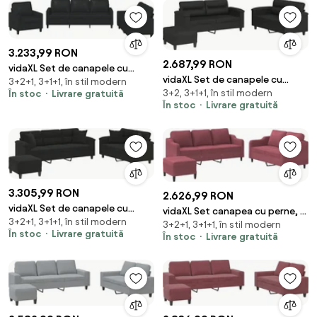
3.233,99 RON
2.687,99 RON
vidaXL Set de canapele cu
vidaXL Set de canapele cu
3+2+1, 3+1+1, în stil modern
perne, 3 piese, negru, piele
3+2, 3+1+1, în stil modern
În stoc
Livrare gratuită
perne, 3 piese, negru, piele
ecologică
În stoc
Livrare gratuită
ecologică
3.305,99 RON
2.626,99 RON
vidaXL Set de canapele cu
vidaXL Set canapea cu perne, 3
3+2+1, 3+1+1, în stil modern
perne, 3 piese, negru,
3+2+1, 3+1+1, în stil modern
piese, roșu vin, material textil
În stoc
Livrare gratuită
În stoc
Livrare gratuită
microfibră