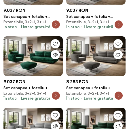
9.037 RON
9.037 RON
Set canapea + fotoliu +
Set canapea + fotoliu +
Extensibile, 3+2+1, 3+1+1
Extensibile, 3+2+1, 3+1+1
taburet Silva Nube 40
taburet Silva Nube 3
În stoc
Livrare gratuită
În stoc
Livrare gratuită
9.037 RON
8.283 RON
Set canapea + fotoliu +
Set canapea + fotoliu +
Extensibile, 3+2+1, 3+1+1
Extensibile, 3+2+1, 3+1+1
taburet Silva Nube 35
taburet Silva Marte 130
În stoc
Livrare gratuită
În stoc
Livrare gratuită