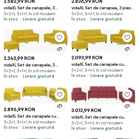
2.582,99 RON
2.836,99 RON
vidaXL Set de canapele, 3
vidaXL Set de canapea, 3 piese,
3+2+1, 3+1+1, în stil modern
3+2+1, 3+1+1, în stil modern
piese, gri deschis, textil
roșu vin, material textil
În stoc
Livrare gratuită
În stoc
Livrare gratuită
2.093,99 RON
2.343,99 RON
vidaXL Set de canapele cu
vidaXL Set de canapele, 3
3+2+1, 3+1+1, în stil modern
perne, 3 piese, galben, catifea
3+2+1, 3+1+1, în stil modern
piese, galben, catifea
În stoc
Livrare gratuită
În stoc
Livrare gratuită
2.896,99 RON
3.013,99 RON
vidaXL Set de canapele cu
vidaXL Set de canapele cu
3+2+1, 3+1+1, în stil modern
perne, 3 piese, galben deschis,
3+2+1, 3+1+1, în stil modern
perne, 3 piese, roșu vin, piele
În stoc
Livrare gratuită
În stoc
Livrare gratuită
textil
ecologică