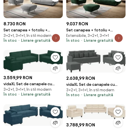
8.730 RON
9.037 RON
Set canapea + fotoliu +
Set canapea + fotoliu +
3+2+1, 3+1+1, în stil modern
Extensibile, 3+2+1, 3+1+1
taburet Silva Sola 4
taburet Silva Loco 35
În stoc
Livrare gratuită
În stoc
Livrare gratuită
3.559,99 RON
2.638,99 RON
vidaXL Set de canapele cu
vidaXL Set de canapele cu
3+2+1, 3+1+1, în stil modern
perne, 3 piese, verde închis,
3+2+1, 3+1+1, în stil modern
perne, 3 piese, gri închis, textil
În stoc
Livrare gratuită
În stoc
Livrare gratuită
catifea
3.788,99 RON