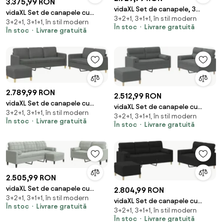
3.375,99 RON
vidaXL Set de canapele, 3
vidaXL Set de canapele cu
3+2+1, 3+1+1, în stil modern
piese, gri deschis, catifea
3+2+1, 3+1+1, în stil modern
perne, 3 piese, maro, textil
În stoc
Livrare gratuită
În stoc
Livrare gratuită
2.789,99 RON
2.512,99 RON
vidaXL Set de canapele cu
vidaXL Set de canapele cu
3+2+1, 3+1+1, în stil modern
perne, 3 piese, gri închis, textil
3+2+1, 3+1+1, în stil modern
perne, 3 piese, gri închis, textil
În stoc
Livrare gratuită
În stoc
Livrare gratuită
2.505,99 RON
vidaXL Set de canapele cu
2.804,99 RON
3+2+1, 3+1+1, în stil modern
perne, 3 piese, gri deschis,
vidaXL Set de canapele cu
În stoc
Livrare gratuită
catifea
3+2+1, 3+1+1, în stil modern
perne, 3 piese, negru, textil
În stoc
Livrare gratuită