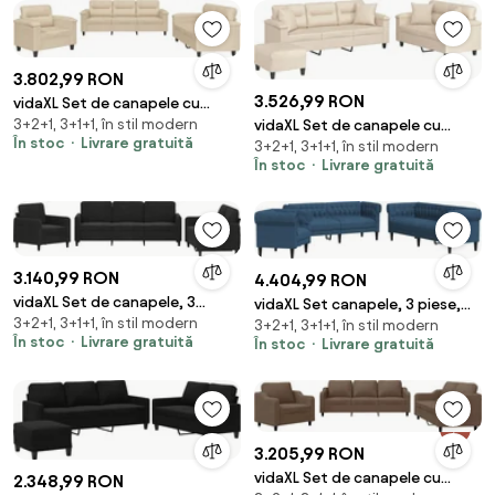
3.802,99 RON
3.526,99 RON
vidaXL Set de canapele cu
3+2+1, 3+1+1, în stil modern
vidaXL Set de canapele cu
perne, 3 piese, crem, microfibră
În stoc
Livrare gratuită
3+2+1, 3+1+1, în stil modern
perne, 3 piese, bej, microfibră
În stoc
Livrare gratuită
3.140,99 RON
4.404,99 RON
vidaXL Set de canapele, 3
vidaXL Set canapele, 3 piese,
3+2+1, 3+1+1, în stil modern
piese, negru, catifea
3+2+1, 3+1+1, în stil modern
albastru, material textil
În stoc
Livrare gratuită
În stoc
Livrare gratuită
3.205,99 RON
vidaXL Set de canapele cu
2.348,99 RON