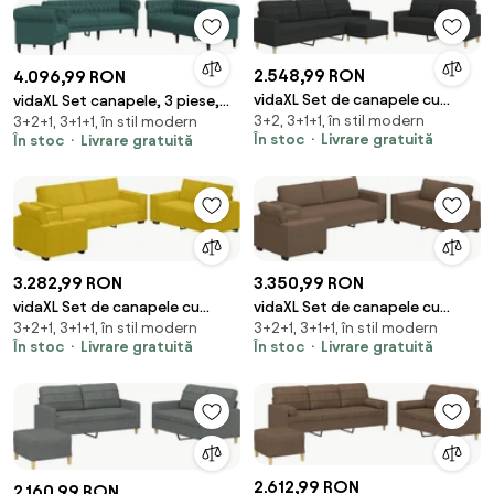
2.548,99 RON
4.096,99 RON
vidaXL Set de canapele cu
vidaXL Set canapele, 3 piese,
3+2, 3+1+1, în stil modern
taburet, 3 piese, negru, textil
3+2+1, 3+1+1, în stil modern
verde închis, material textil
În stoc
Livrare gratuită
În stoc
Livrare gratuită
3.282,99 RON
3.350,99 RON
vidaXL Set de canapele cu
vidaXL Set de canapele cu
3+2+1, 3+1+1, în stil modern
3+2+1, 3+1+1, în stil modern
perne, 3 piese, galben, catifea
perne, 3 piese, maro, textil
În stoc
Livrare gratuită
În stoc
Livrare gratuită
2.612,99 RON
2.160,99 RON