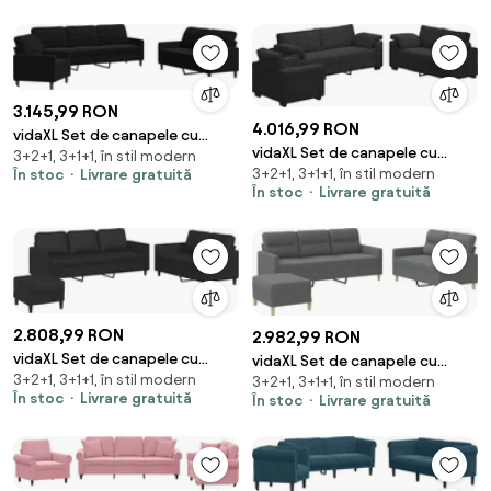
3.145,99 RON
4.016,99 RON
vidaXL Set de canapele cu
vidaXL Set de canapele cu
3+2+1, 3+1+1, în stil modern
perne, 3 piese, negru, catifea
3+2+1, 3+1+1, în stil modern
În stoc
Livrare gratuită
perne, 3 piese, negru, catifea
În stoc
Livrare gratuită
2.808,99 RON
2.982,99 RON
vidaXL Set de canapele cu
vidaXL Set de canapele cu
3+2+1, 3+1+1, în stil modern
perne, 3 piese, negru, piele
3+2+1, 3+1+1, în stil modern
perne, 3 piese, gri închis, textil
În stoc
Livrare gratuită
În stoc
Livrare gratuită
ecologică