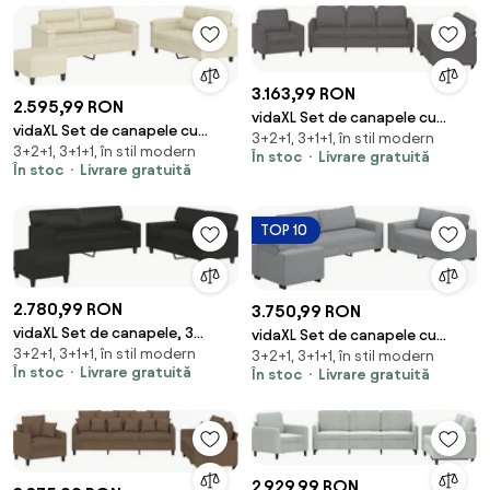
3.163,99 RON
2.595,99 RON
vidaXL Set de canapele cu
vidaXL Set de canapele cu
3+2+1, 3+1+1, în stil modern
perne, 3 piese, gri, piele
3+2+1, 3+1+1, în stil modern
perne, 3 piese, crem, piele
În stoc
Livrare gratuită
ecologică
În stoc
Livrare gratuită
ecologică
TOP 10
2.780,99 RON
3.750,99 RON
vidaXL Set de canapele, 3
vidaXL Set de canapele cu
3+2+1, 3+1+1, în stil modern
piese, negru, piele ecologică
3+2+1, 3+1+1, în stil modern
perne, 3 piese, gri deschis,
În stoc
Livrare gratuită
În stoc
Livrare gratuită
textil
2.929,99 RON