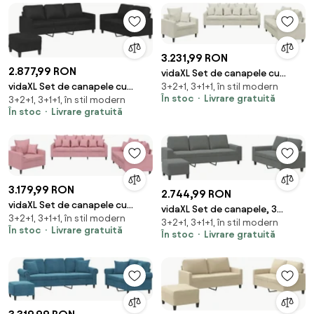
3.231,99 RON
2.877,99 RON
vidaXL Set de canapele cu
vidaXL Set de canapele cu
3+2+1, 3+1+1, în stil modern
perne, 3 piese, crem, catifea
În stoc
Livrare gratuită
3+2+1, 3+1+1, în stil modern
perne, 3 piese, negru, piele
În stoc
Livrare gratuită
ecologică
3.179,99 RON
2.744,99 RON
vidaXL Set de canapele cu
vidaXL Set de canapele, 3
3+2+1, 3+1+1, în stil modern
perne, 3 piese, roz, catifea
3+2+1, 3+1+1, în stil modern
piese, gri închis, textil
În stoc
Livrare gratuită
În stoc
Livrare gratuită