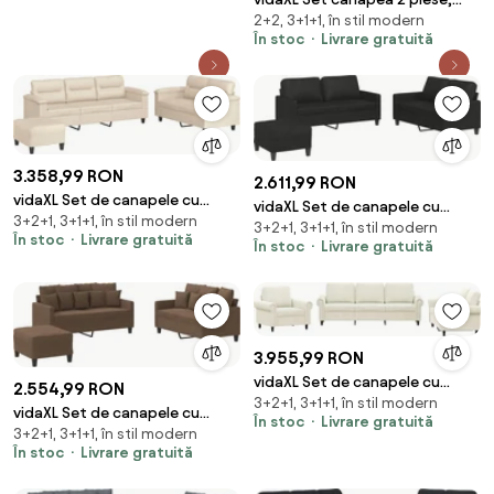
2+2, 3+1+1, în stil modern
textil, gri închis
În stoc
Livrare gratuită
3.358,99 RON
2.611,99 RON
vidaXL Set de canapele cu
vidaXL Set de canapele cu
3+2+1, 3+1+1, în stil modern
perne, 3 piese, bej, microfibră
3+2+1, 3+1+1, în stil modern
perne, 3 piese, negru, piele
În stoc
Livrare gratuită
În stoc
Livrare gratuită
ecologică
3.955,99 RON
vidaXL Set de canapele cu
2.554,99 RON
3+2+1, 3+1+1, în stil modern
perne, 3 piese, crem, catifea
vidaXL Set de canapele cu
În stoc
Livrare gratuită
3+2+1, 3+1+1, în stil modern
perne, 3 piese, maro, textil
În stoc
Livrare gratuită