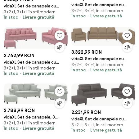
vidaXL Set de canapele cu
vidaXL Set de canapele cu
3+2+1, 3+1+1, în stil modern
perne, 3 piese, maro, textil
3+2+1, 3+1+1, în stil modern
perne, 3 piese, gri închis, textil
În stoc
Livrare gratuită
În stoc
Livrare gratuită
3.322,99 RON
2.742,99 RON
vidaXL Set de canapele cu
vidaXL Set de canapele cu
3+2+1, 3+1+1, în stil modern
perne, 3 piese, cappuccino,
3+2+1, 3+1+1, în stil modern
perne, 3 piese, roz, catifea
În stoc
Livrare gratuită
piele ecologică
În stoc
Livrare gratuită
2.788,99 RON
2.231,99 RON
vidaXL Set de canapele, 3
vidaXL Set de canapele cu
3+2+1, 3+1+1, în stil modern
piese, cu perne, gri deschis,
3+2+1, 3+1+1, în stil modern
perne, 3 piese, gri, piele
În stoc
Livrare gratuită
catifea
În stoc
Livrare gratuită
ecologică