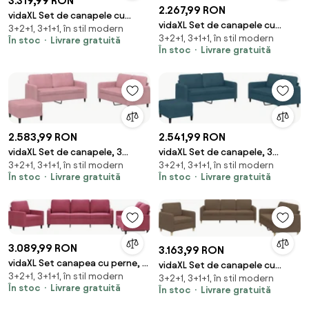
3.319,99 RON
2.267,99 RON
vidaXL Set de canapele cu
vidaXL Set de canapele cu
3+2+1, 3+1+1, în stil modern
perne, 3 piese, albastru,
3+2+1, 3+1+1, în stil modern
perne, 3 piese, crem, textil
În stoc
Livrare gratuită
catifea
În stoc
Livrare gratuită
2.583,99 RON
2.541,99 RON
vidaXL Set de canapele, 3
vidaXL Set de canapele, 3
3+2+1, 3+1+1, în stil modern
3+2+1, 3+1+1, în stil modern
piese, roz, catifea
piese, albastru, catifea
În stoc
Livrare gratuită
În stoc
Livrare gratuită
3.089,99 RON
3.163,99 RON
vidaXL Set canapea cu perne, 3
vidaXL Set de canapele cu
3+2+1, 3+1+1, în stil modern
piese, roșu vin, catifea
3+2+1, 3+1+1, în stil modern
perne, 3 piese, maro, textil
În stoc
Livrare gratuită
În stoc
Livrare gratuită