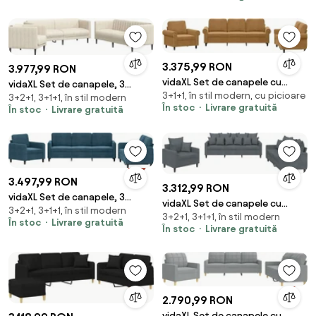
3.375,99 RON
3.977,99 RON
vidaXL Set de canapele cu
vidaXL Set de canapele, 3
3+1+1, în stil modern, cu picioare
perne, 3 piese, maro, catifea
3+2+1, 3+1+1, în stil modern
piese, crem, material
În stoc
Livrare gratuită
În stoc
Livrare gratuită
3.497,99 RON
3.312,99 RON
vidaXL Set de canapele, 3
vidaXL Set de canapele cu
3+2+1, 3+1+1, în stil modern
piese, albastru, catifea
3+2+1, 3+1+1, în stil modern
perne, 3 piese, gri închis,
În stoc
Livrare gratuită
În stoc
Livrare gratuită
catifea
2.790,99 RON
vidaXL Set de canapele cu