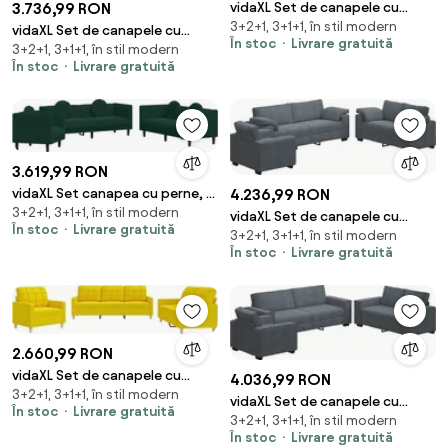
3.736,99 RON
vidaXL Set de canapele cu
3+2+1, 3+1+1, în stil modern
perne, 3 piese, bej, microfibră
vidaXL Set de canapele cu
În stoc
Livrare gratuită
3+2+1, 3+1+1, în stil modern
perne, 3 piese, albastru,
În stoc
Livrare gratuită
catifea
3.619,99 RON
4.236,99 RON
vidaXL Set canapea cu perne, 3
3+2+1, 3+1+1, în stil modern
piese, verde închis, catifea
vidaXL Set de canapele cu
În stoc
Livrare gratuită
3+2+1, 3+1+1, în stil modern
perne, 3 piese, gri închis,
În stoc
Livrare gratuită
catifea
2.660,99 RON
vidaXL Set de canapele cu
4.036,99 RON
3+2+1, 3+1+1, în stil modern
perne, 3 piese, galben deschis,
vidaXL Set de canapele cu
În stoc
Livrare gratuită
textil
3+2+1, 3+1+1, în stil modern
perne, 3 piese, gri închis,
În stoc
Livrare gratuită
catifea