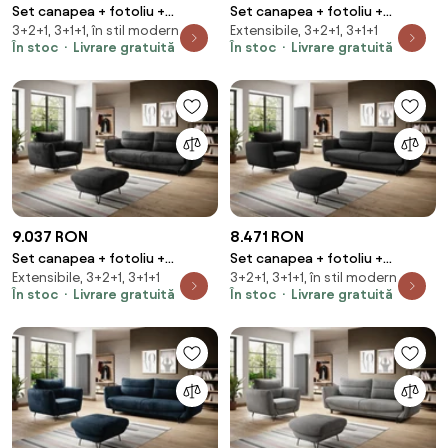
Set canapea + fotoliu +
Set canapea + fotoliu +
3+2+1, 3+1+1, în stil modern
Extensibile, 3+2+1, 3+1+1
taburet Silva Marte 20
taburet Silva Marte 10
În stoc
Livrare gratuită
În stoc
Livrare gratuită
9.037 RON
8.471 RON
Set canapea + fotoliu +
Set canapea + fotoliu +
Extensibile, 3+2+1, 3+1+1
3+2+1, 3+1+1, în stil modern
taburet Silva Nube 6
taburet Silva Poco 10
În stoc
Livrare gratuită
În stoc
Livrare gratuită