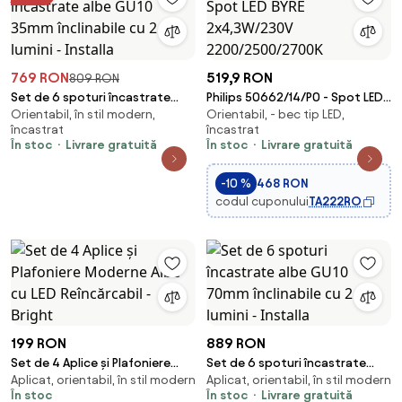
769 RON
519,9 RON
809 RON
Set de 6 spoturi încastrate
Philips 50662/14/P0 - Spot LED
Orientabil, în stil modern,
Orientabil, - bec tip LED,
albe GU10 35mm înclinabile cu 2
BYRE 2x4,3W/230V
încastrat
încastrat
lumini - Installa
2200/2500/2700K
În stoc
Livrare gratuită
În stoc
Livrare gratuită
-10 %
468 RON
codul cuponului
TA222RO
199 RON
889 RON
Set de 4 Aplice și Plafoniere
Set de 6 spoturi încastrate
Aplicat, orientabil, în stil modern
Aplicat, orientabil, în stil modern
Moderne Albe cu LED
albe GU10 70mm înclinabile cu 2
În stoc
În stoc
Livrare gratuită
Reîncărcabil - Bright
lumini - Installa