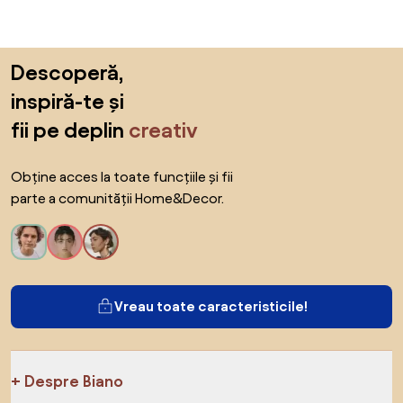
Sari peste subsol, revino la începutul paginii
Descoperă,
inspiră-te și
fii pe deplin
creativ
Obține acces la toate funcțiile și fii
parte a comunității Home&Decor.
Vreau toate caracteristicile!
Despre Biano