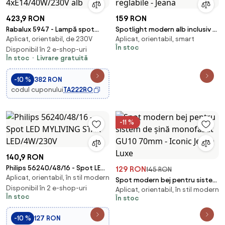
423,9 RON
159 RON
Rabalux 5947 - Lampă spot
Spotlight modern alb inclusiv 2
Aplicat, orientabil, de 230V
Aplicat, orientabil, smart
HOLLY 4xE14/40W/230V alb
becuri GU10 WiFi reglabile -
În stoc
Disponibil în 2 e-shop-uri
Jeana
În stoc
Livrare gratuită
-10 %
382 RON
codul cuponului
TA222RO
-11 %
140,9 RON
Philips 56240/48/16 - Spot LED
129 RON
145 RON
Aplicat, orientabil, în stil modern
MYLIVING STAR LED/4W/230V
Spot modern bej pentru sistem
Disponibil în 2 e-shop-uri
Aplicat, orientabil, în stil modern
de șină monofazat GU10 70mm
În stoc
În stoc
- Iconic Jeana Luxe
-10 %
127 RON