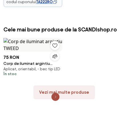
codul cuponului
TA222RO
Cele mai bune produse de la SCANDIshop.ro
75 RON
Corp de iluminat argintiu
Aplicat, orientabil, - bec tip LED
TWEED
În stoc
Vezi mai multe produse