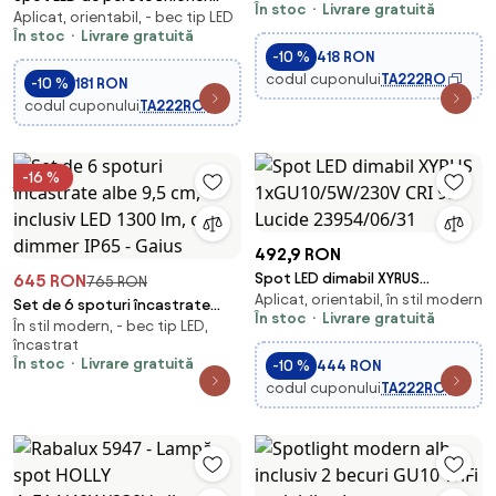
În stoc
Livrare gratuită
Aplicat, orientabil, - bec tip LED
2767-016 1xGU10/3W/230V alb
În stoc
Livrare gratuită
-10 %
418 RON
codul cuponului
TA222RO
-10 %
181 RON
codul cuponului
TA222RO
-16 %
492,9 RON
Spot LED dimabil XYRUS
645 RON
765 RON
Aplicat, orientabil, în stil modern
1xGU10/5W/230V CRI 95 Lucide
Set de 6 spoturi încastrate
În stoc
Livrare gratuită
23954/06/31
În stil modern, - bec tip LED,
albe 9,5 cm, inclusiv LED 1300
încastrat
lm, cu dimmer IP65 - Gaius
În stoc
Livrare gratuită
-10 %
444 RON
codul cuponului
TA222RO