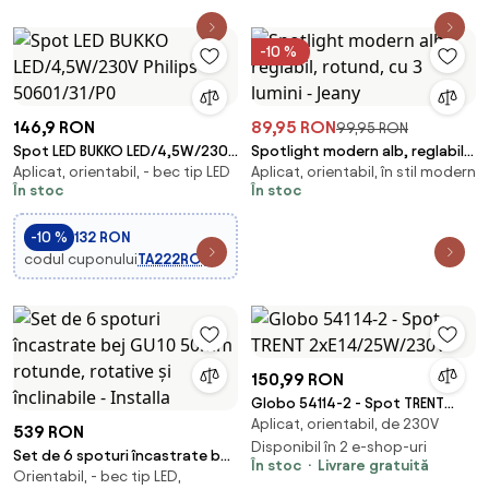
-10 %
146,9 RON
89,95 RON
99,95 RON
Spot LED BUKKO LED/4,5W/230V
Spotlight modern alb, reglabil,
Aplicat, orientabil, - bec tip LED
Aplicat, orientabil, în stil modern
Philips 50601/31/P0
rotund, cu 3 lumini - Jeany
În stoc
În stoc
-10 %
132 RON
codul cuponului
TA222RO
150,99 RON
Globo 54114-2 - Spot TRENT
Aplicat, orientabil, de 230V
2xE14/25W/230V
539 RON
Disponibil în 2 e-shop-uri
Set de 6 spoturi încastrate bej
În stoc
Livrare gratuită
Orientabil, - bec tip LED,
GU10 50mm rotunde, rotative