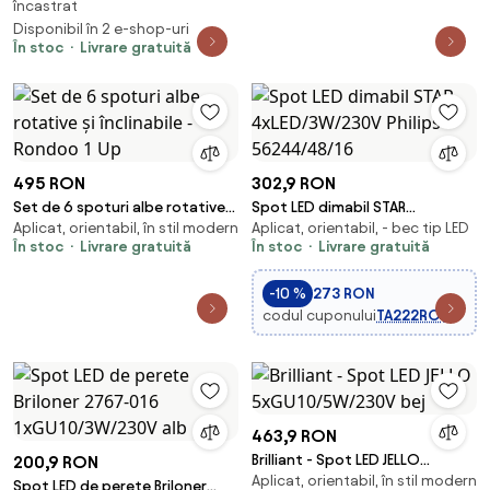
încastrat
și înclinabile - Installa
Disponibil în 2 e-shop-uri
În stoc
Livrare gratuită
495 RON
302,9 RON
Set de 6 spoturi albe rotative
Spot LED dimabil STAR
Aplicat, orientabil, în stil modern
Aplicat, orientabil, - bec tip LED
și înclinabile - Rondoo 1 Up
4xLED/3W/230V Philips
În stoc
Livrare gratuită
În stoc
Livrare gratuită
56244/48/16
-10 %
273 RON
codul cuponului
TA222RO
463,9 RON
Brilliant - Spot LED JELLO
200,9 RON
Aplicat, orientabil, în stil modern
5xGU10/5W/230V bej
Spot LED de perete Briloner