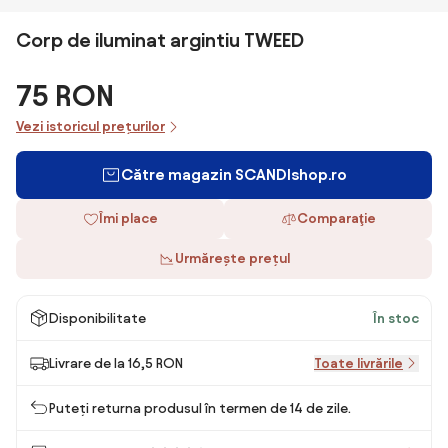
Corp de iluminat argintiu TWEED
75 RON
Vezi istoricul prețurilor
Către magazin SCANDIshop.ro
Îmi place
Comparaţie
Urmărește prețul
Disponibilitate
În stoc
Livrare de la 16,5 RON
Toate livrările
Puteți returna produsul în termen de 14 de zile.