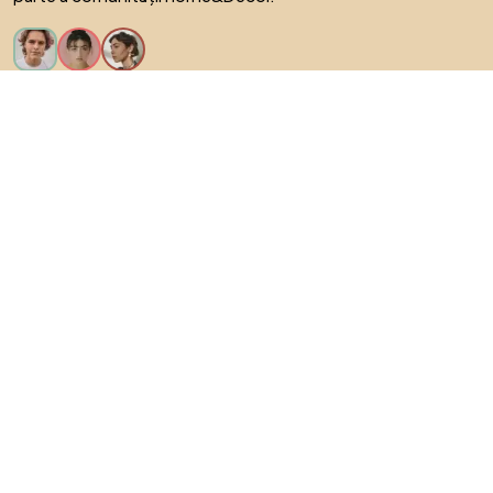
Vreau toate caracteristicile!
Despre Biano
Pentru utilizatori
Pentru magazine
Asigură-te că explorezi