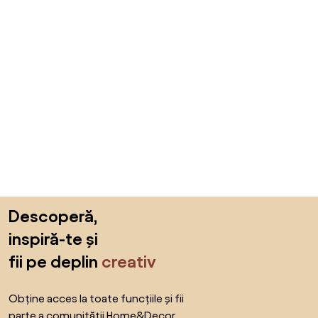
Sari peste subsol, revino la începutul paginii
Descoperă,
inspiră-te și
fii pe deplin
creativ
Obține acces la toate funcțiile și fii
parte a comunității Home&Decor.