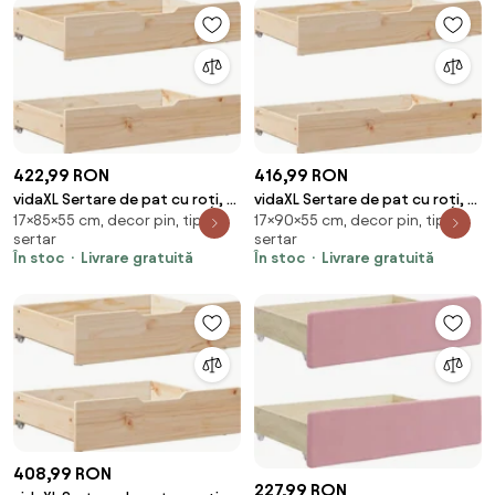
422,99 RON
416,99 RON
vidaXL Sertare de pat cu roți, 2
vidaXL Sertare de pat cu roți, 2
17×85×55 cm, decor pin, tip
17×90×55 cm, decor pin, tip
buc., 85x55x17 cm, lemn masiv
buc., 90x55x17 cm, lemn masiv
sertar
sertar
de pin
de pin
În stoc
Livrare gratuită
În stoc
Livrare gratuită
408,99 RON
227,99 RON