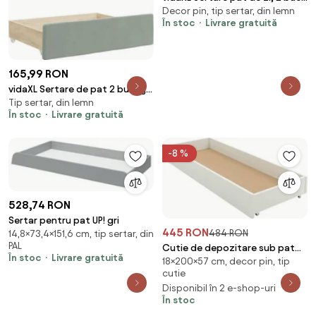
Decor pin, tip sertar, din lemn
alb, lemn masiv de pin
În stoc
Livrare gratuită
165,99 RON
vidaXL Sertare de pat 2 buc, gri
Tip sertar, din lemn
deschis, lemn prelucrat și textil
În stoc
Livrare gratuită
-8 %
528,74 RON
Sertar pentru pat UP! gri
445 RON
484 RON
14,8×73,4×151,6 cm, tip sertar, din
PAL
Cutie de depozitare sub pat
În stoc
Livrare gratuită
18×200×57 cm, decor pin, tip
ELISA 200 cm, alb
cutie
Disponibil în 2 e-shop-uri
În stoc