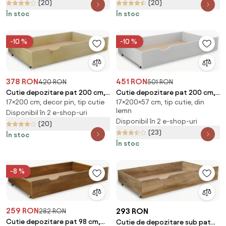
(20)
(20)
În stoc
În stoc
-10 %
-10 %
378 RON
451 RON
420 RON
501 RON
Cutie depozitare pat 200 cm,
Cutie depozitare pat 200 cm,
17×200 cm, decor pin, tip cutie
17×200×57 cm, tip cutie, din
pin
alba
lemn
Disponibil în 2 e-shop-uri
Disponibil în 2 e-shop-uri
(20)
(23)
În stoc
În stoc
-8 %
259 RON
293 RON
282 RON
Cutie depozitare pat 98 cm,
Cutie de depozitare sub pat