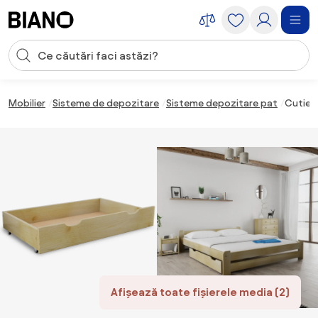
Sari peste navigare, accesează conținutul
Introducerea căutării
Sari peste conținut, mergi la subsol
Mobilier
Sisteme de depozitare
Sisteme depozitare pat
Cutie 
Afișează toate fișierele media (2)