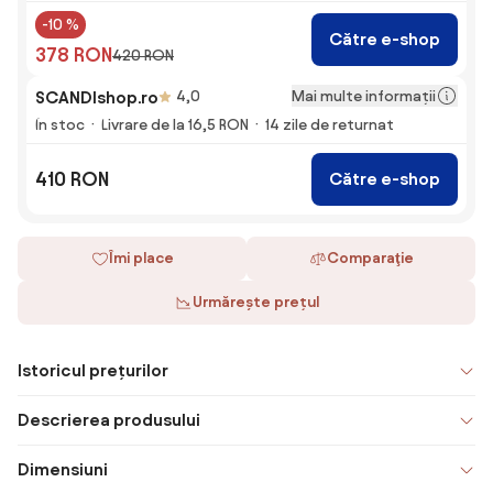
-10 %
Către e-shop
378 RON
420 RON
Mai multe informații
SCANDIshop.ro
4,0
În stoc
Livrare de la 16,5 RON
14 zile de returnat
410 RON
Către e-shop
Îmi place
Comparaţie
Urmărește prețul
Istoricul prețurilor
Descrierea produsului
Dimensiuni