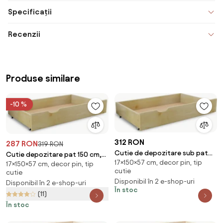
Specificații
Recenzii
Produse similare
-10 %
312 RON
287 RON
319 RON
Cutie de depozitare sub pat
Cutie depozitare pat 150 cm,
17×150×57 cm, decor pin, tip
150 cm pin
17×150×57 cm, decor pin, tip
pin
cutie
cutie
Disponibil în 2 e-shop-uri
Disponibil în 2 e-shop-uri
În stoc
(11)
În stoc