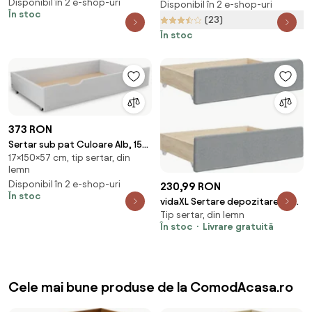
Disponibil în 2 e-shop-uri
Disponibil în 2 e-shop-uri
În stoc
(23)
În stoc
373 RON
Sertar sub pat Culoare Alb, 150
17×150×57 cm, tip sertar, din
cm
lemn
Disponibil în 2 e-shop-uri
230,99 RON
În stoc
vidaXL Sertare depozitare de
Tip sertar, din lemn
pat, 2 buc., gri deschis, lemn și
În stoc
Livrare gratuită
textil
Cele mai bune produse de la ComodAcasa.ro