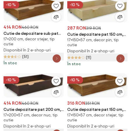
-10 %
-10 %
414 RON
460 RON
287 RON
319 RON
Cutie de depozitare sub pat
Cutie depozitare pat 150 cm,
17×200 cm, decor stejar, tip
200 cm, stejar
17×150×57 cm, decor pin, tip
pin
cutie
cutie
Disponibil în 2 e-shop-uri
Disponibil în 2 e-shop-uri
(51)
(11)
În stoc
În stoc
-10 %
-10 %
414 RON
316 RON
460 RON
351 RON
Cutie depozitare pat 200 cm,
Cutie depozitare pat 150 cm,
17×200×57 cm, decor nuc, tip
17×150×57 cm, decor stejar, tip
nuc
stejar
cutie
cutie
Disponibil în 2 e-shop-uri
Disponibil în 2 e-shop-uri