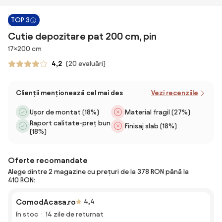
TOP 3
Cutie depozitare pat 200 cm, pin
Dimensiuni
17×200 cm
4,2
(20 evaluări)
Clienții menționează cel mai des
Vezi recenziile
Ușor de montat (18%)
Material fragil (27%)
Raport calitate-preț bun
Finisaj slab (18%)
(18%)
Oferte recomandate
Alege dintre 2 magazine cu prețuri de la 378 RON până la
410 RON:
ComodAcasa.ro
4,4
În stoc
14 zile de returnat