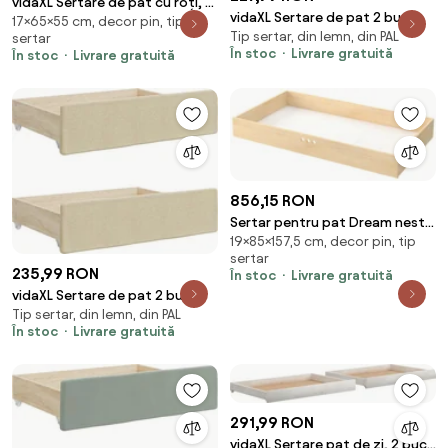
vidaXL Sertare de pat cu roți, 2
vidaXL Sertare de pat 2 buc,
17×65×55 cm, decor pin, tip
buc., 65x55x17 cm, lemn masiv
Tip sertar, din lemn, din PAL
roz, lemn prelucrat și catifea
sertar
de pin
În stoc
Livrare gratuită
În stoc
Livrare gratuită
856,15 RON
Sertar pentru pat Dream nest
19×85×157,5 cm, decor pin, tip
pin 80x160 cm
sertar
235,99 RON
În stoc
Livrare gratuită
vidaXL Sertare de pat 2 buc,
Tip sertar, din lemn, din PAL
crem, lemn prelucrat și textil
În stoc
Livrare gratuită
291,99 RON
vidaXL Sertare pat de zi, 2 buc.,