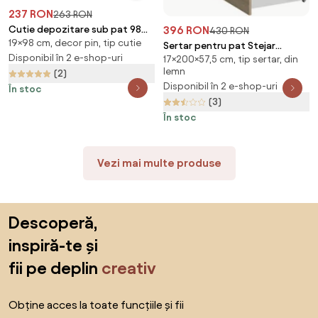
237 RON
263 RON
396 RON
Cutie depozitare sub pat 98
430 RON
19×98 cm, decor pin, tip cutie
cm pin
Sertar pentru pat Stejar
Disponibil în 2 e-shop-uri
17×200×57,5 cm, tip sertar, din
Sonoma, IKAROS 200 cm
lemn
(2)
Disponibil în 2 e-shop-uri
În stoc
(3)
În stoc
Vezi mai multe produse
Sari peste subsol, revino la începutul paginii
Descoperă,
inspiră-te și
fii pe deplin
creativ
Obține acces la toate funcțiile și fii