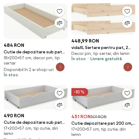
448,99 RON
484 RON
vidaXL Sertare pentru pat, 2
Cutie de depozitare sub pat
Decor pin, tip sertar, din lemn
buc., lemn masiv de pin
18×200×57 cm, decor pin, tip
ELISA 200 cm, alb
În stoc
Livrare gratuită
sertar
Disponibil în 2 e-shop-uri
În stoc
-10 %
490 RON
451 RON
501 RON
Cutie de depozitare sub pat
Cutie depozitare pat 200 cm,
17×200×57 cm, tip cutie, din
200 cm, alba
17×200×57 cm, tip cutie, din
alba
lemn
lemn