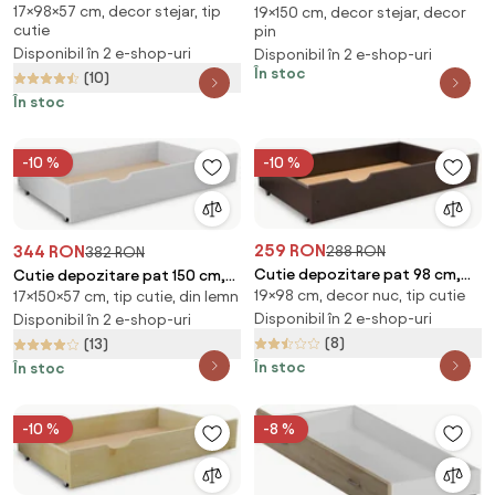
17×98×57 cm, decor stejar, tip
stejar
19×150 cm, decor stejar, decor
150 cm, stejar artisan
cutie
pin
Disponibil în 2 e-shop-uri
Disponibil în 2 e-shop-uri
În stoc
(10)
În stoc
-10 %
-10 %
259 RON
344 RON
288 RON
382 RON
Cutie depozitare pat 98 cm,
Cutie depozitare pat 150 cm,
19×98 cm, decor nuc, tip cutie
nuc
17×150×57 cm, tip cutie, din lemn
alba
Disponibil în 2 e-shop-uri
Disponibil în 2 e-shop-uri
(8)
(13)
În stoc
În stoc
-10 %
-8 %