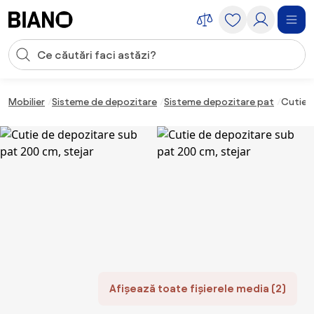
Sari peste navigare, accesează conținutul
Introducerea căutării
Sari peste conținut, mergi la subsol
Mobilier
Sisteme de depozitare
Sisteme depozitare pat
Cutie 
Afișează toate fișierele media (2)