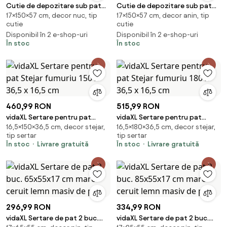
Cutie de depozitare sub pat
Cutie de depozitare sub pat
17×150×57 cm, decor nuc, tip
17×150×57 cm, decor anin, tip
150 cm, nuc
150 cm, alun
cutie
cutie
Disponibil în 2 e-shop-uri
Disponibil în 2 e-shop-uri
În stoc
În stoc
460,99 RON
515,99 RON
vidaXL Sertare pentru pat
vidaXL Sertare pentru pat
16,5×150×36,5 cm, decor stejar,
16,5×180×36,5 cm, decor stejar,
Stejar fumuriu 150 x 36,5 x 16,5
Stejar fumuriu 180 x 36,5 x 16,5
tip sertar
tip sertar
cm
cm
În stoc
Livrare gratuită
În stoc
Livrare gratuită
296,99 RON
334,99 RON
vidaXL Sertare de pat 2 buc.
vidaXL Sertare de pat 2 buc.