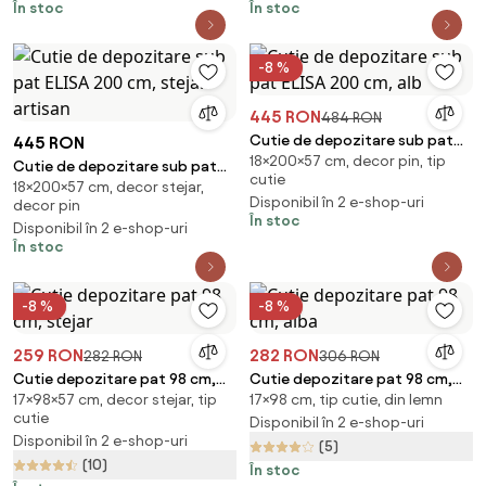
În stoc
În stoc
-8 %
445 RON
484 RON
Cutie de depozitare sub pat
445 RON
18×200×57 cm, decor pin, tip
ELISA 200 cm, alb
Cutie de depozitare sub pat
cutie
18×200×57 cm, decor stejar,
ELISA 200 cm, stejar artisan
Disponibil în 2 e-shop-uri
decor pin
În stoc
Disponibil în 2 e-shop-uri
În stoc
-8 %
-8 %
259 RON
282 RON
282 RON
306 RON
Cutie depozitare pat 98 cm,
Cutie depozitare pat 98 cm,
17×98×57 cm, decor stejar, tip
17×98 cm, tip cutie, din lemn
stejar
alba
cutie
Disponibil în 2 e-shop-uri
Disponibil în 2 e-shop-uri
(5)
(10)
În stoc