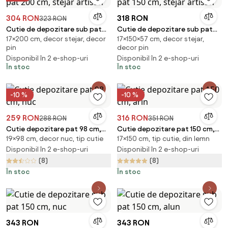
304 RON
318 RON
323 RON
Cutie de depozitare sub pat
Cutie de depozitare sub pat
17×200 cm, decor stejar, decor
17×150×57 cm, decor stejar,
200 cm, stejar artisan
150 cm, stejar artisan
pin
decor pin
Disponibil în 2 e-shop-uri
Disponibil în 2 e-shop-uri
În stoc
În stoc
-10 %
-10 %
259 RON
316 RON
288 RON
351 RON
Cutie depozitare pat 98 cm,
Cutie depozitare pat 150 cm,
19×98 cm, decor nuc, tip cutie
17×150 cm, tip cutie, din lemn
nuc
arin
Disponibil în 2 e-shop-uri
Disponibil în 2 e-shop-uri
(8)
(8)
În stoc
În stoc
343 RON
343 RON