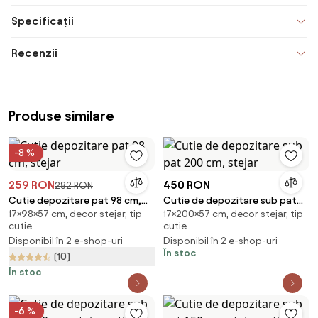
Specificații
Recenzii
Produse similare
-8 %
259 RON
450 RON
282 RON
Cutie depozitare pat 98 cm,
Cutie de depozitare sub pat
17×98×57 cm, decor stejar, tip
17×200×57 cm, decor stejar, tip
stejar
200 cm, stejar
cutie
cutie
Disponibil în 2 e-shop-uri
Disponibil în 2 e-shop-uri
În stoc
(10)
În stoc
-6 %