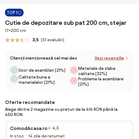
TOP 1
Cutie de depozitare sub pat 200 cm, stejar
Dimensiuni
17×200 cm
3,5
(51 evaluări)
Clienții menționează cel mai des
Vezi recenziile
Materiale de slaba
Usor de asamblat (21%)
calitate (32%)
Calitate buna a
Probleme la asamblare
materialelor (21%)
(21%)
Oferte recomandate
Alege dintre 2 magazine cu prețuri de la 414 RON până la
450 RON:
ComodAcasa.ro
4,5
În stoc
14 zile de returnat