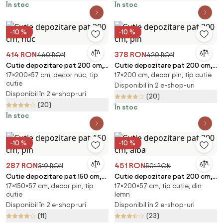
În stoc
În stoc
-10 %
-10 %
414 RON
378 RON
460 RON
420 RON
Cutie depozitare pat 200 cm,
Cutie depozitare pat 200 cm,
17×200×57 cm, decor nuc, tip
17×200 cm, decor pin, tip cutie
nuc
pin
cutie
Disponibil în 2 e-shop-uri
Disponibil în 2 e-shop-uri
(20)
(20)
În stoc
În stoc
-10 %
-10 %
287 RON
451 RON
319 RON
501 RON
Cutie depozitare pat 150 cm,
Cutie depozitare pat 200 cm,
17×150×57 cm, decor pin, tip
17×200×57 cm, tip cutie, din
pin
alba
cutie
lemn
Disponibil în 2 e-shop-uri
Disponibil în 2 e-shop-uri
(11)
(23)