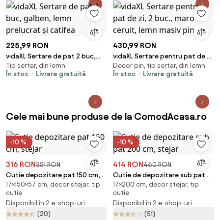
225,99 RON
430,99 RON
vidaXL Sertare de pat 2 buc,
vidaXL Sertare pentru pat de zi,
Tip sertar, din lemn
Decor pin, tip sertar, din lemn
galben, lemn prelucrat și
2 buc., maro ceruit, lemn masiv
În stoc
Livrare gratuită
În stoc
Livrare gratuită
catifea
pin
Cele mai bune produse de la ComodAcasa.ro
-10 %
-10 %
316 RON
414 RON
351 RON
460 RON
Cutie depozitare pat 150 cm,
Cutie de depozitare sub pat
17×150×57 cm, decor stejar, tip
17×200 cm, decor stejar, tip
stejar
200 cm, stejar
cutie
cutie
Disponibil în 2 e-shop-uri
Disponibil în 2 e-shop-uri
(20)
(51)