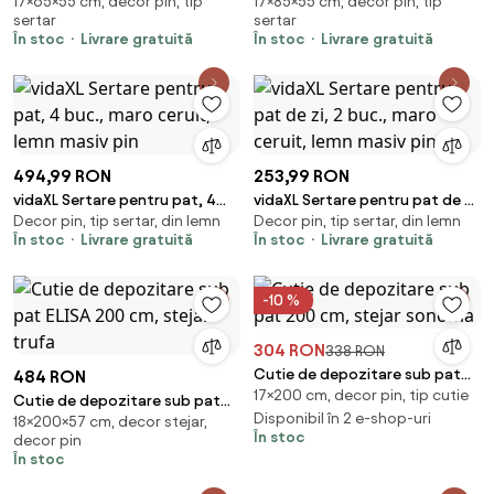
17×65×55 cm, decor pin, tip
17×85×55 cm, decor pin, tip
65x55x17 cm maro ceruit lemn
85x55x17 cm maro ceruit lemn
sertar
sertar
masiv de pin
masiv de pin
În stoc
Livrare gratuită
În stoc
Livrare gratuită
494,99 RON
253,99 RON
vidaXL Sertare pentru pat, 4
vidaXL Sertare pentru pat de zi,
Decor pin, tip sertar, din lemn
Decor pin, tip sertar, din lemn
buc., maro ceruit, lemn masiv
2 buc., maro ceruit, lemn masiv
În stoc
Livrare gratuită
În stoc
Livrare gratuită
pin
pin
-10 %
304 RON
338 RON
Cutie de depozitare sub pat
484 RON
17×200 cm, decor pin, tip cutie
200 cm, stejar sonoma
Cutie de depozitare sub pat
Disponibil în 2 e-shop-uri
18×200×57 cm, decor stejar,
ELISA 200 cm, stejar trufa
În stoc
decor pin
În stoc