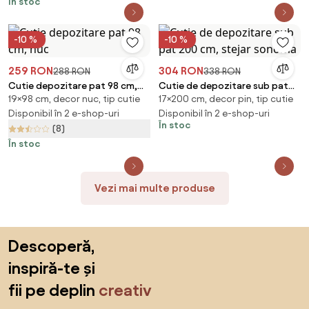
În stoc
-10 %
-10 %
259 RON
304 RON
288 RON
338 RON
Cutie depozitare pat 98 cm,
Cutie de depozitare sub pat
19×98 cm, decor nuc, tip cutie
17×200 cm, decor pin, tip cutie
nuc
200 cm, stejar sonoma
Disponibil în 2 e-shop-uri
Disponibil în 2 e-shop-uri
În stoc
(8)
În stoc
Vezi mai multe produse
Sari peste subsol, revino la începutul paginii
Descoperă,
inspiră-te și
fii pe deplin
creativ