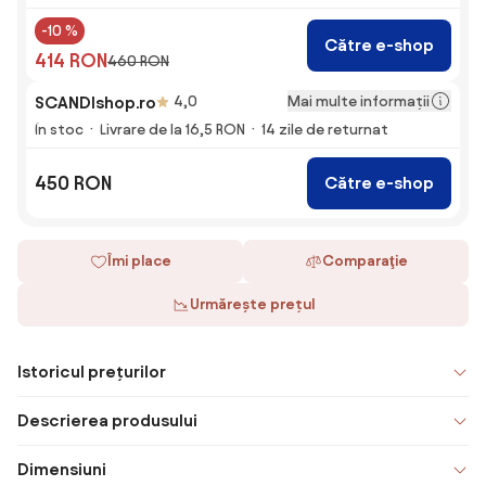
-10 %
Către e-shop
414 RON
460 RON
Mai multe informații
SCANDIshop.ro
4,0
În stoc
Livrare de la 16,5 RON
14 zile de returnat
450 RON
Către e-shop
Îmi place
Comparaţie
Urmărește prețul
Istoricul prețurilor
Descrierea produsului
Dimensiuni