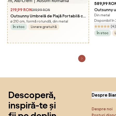
589,99 RO
219,99 RON
Outsunny u
319,99 RON
Din metal
Outsunny Umbrelă de Plajă Portabilă cu
dubla 4.6m
Disponibil în
⌀ 210 cm, formă rotundă, din metal
Volane în Aer Liber cu Baldachin
Romania
(4)
În stoc
Livrare gratuită
Ventilat, Geantă de Transport, Ø1.9x2.1
În stoc
m, Alb-Crem | Aosom Romania
Sari peste subsol, revino la începutul paginii
Descoperă,
Despre Bia
inspiră-te și
Despre noi
fii pe deplin
Posturi disp