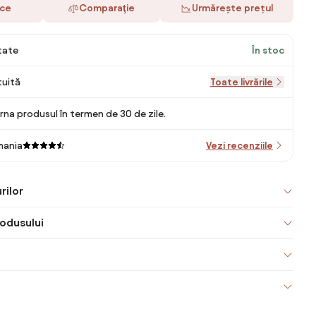
ace
Comparaţie
Urmărește prețul
itate
În stoc
tuită
Toate livrările
rna produsul în termen de 30 de zile.
mania
Vezi recenziile
rilor
odusului