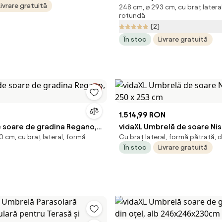
Livrare gratuită
248 cm, ⌀ 293 cm, cu braț latera
Rotativă 360°, Ø293x248cm,
rotundă
Aosom Romania
(2)
În stoc
Livrare gratuită
1.514,99 RON
 soare de gradina Regano,
vidaXL Umbrelă de soare Nisi
 cm, cu braț lateral, formă
Cu braț lateral, formă pătrată, 
250 x 253 cm
În stoc
Livrare gratuită