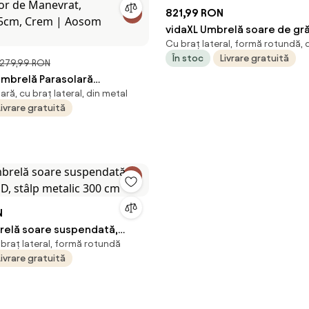
821,99 RON
vidaXL Umbrelă soare de gră
Cu braț lateral, formă rotundă, 
din oțel, alb 246x246x230c
În stoc
Livrare gratuită
279,99 RON
mbrelă Parasolară
ră, cu braț lateral, din metal
lară pentru Terasă și
Livrare gratuită
șor de Manevrat,
35cm, Crem | Aosom
N
relă soare suspendată,
 braț lateral, formă rotundă
ED, stâlp metalic 300 cm
Livrare gratuită