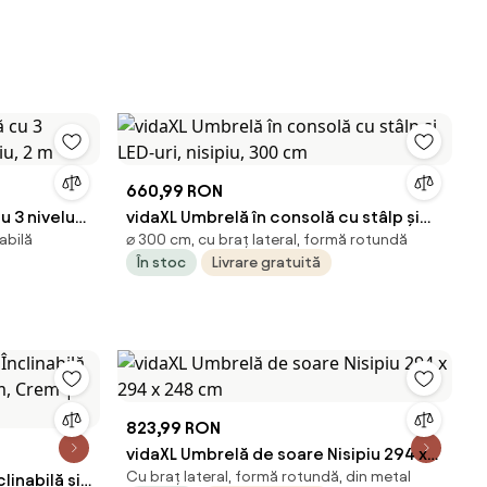
660,99 RON
 3 niveluri,
vidaXL Umbrelă în consolă cu stâlp și
abilă
⌀ 300 cm, cu braț lateral, formă rotundă
LED-uri, nisipiu, 300 cm
În stoc
Livrare gratuită
823,99 RON
vidaXL Umbrelă de soare Nisipiu 294 x
Cu braț lateral, formă rotundă, din metal
inabilă și
294 x 248 cm