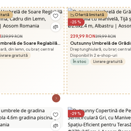
itată
Ofertă limitată
-25 %
N
239,99 RON
339,99 RON
319,99 RON
mbrelă de Soare Reglabilă
Outsunny Umbrelă de Grădi
ră, din lemn, cu braț central
Dreptunghiulară, cu braț central
dină, Cadru din Lemn,
Înclinabilă cu Manivelă, Tijă 
Livrare gratuită
Disponibil în 2 e-shop-uri
i | Aosom Romania
Ø2.6x2.4 m, Albastru | Aos
În stoc
Livrare gratuită
-29 %