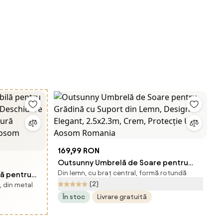
169,99 RON
Outsunny Umbrelă de Soare pentru
Din lemn, cu braț central, formă rotundă
lă pentru
Grădină cu Suport din Lemn, Design
(2)
, din metal
Elegant, 2.5x2.3m, Crem, Protecție UV |
În stoc
Livrare gratuită
ivelă,
Aosom Romania
ii, Gri |