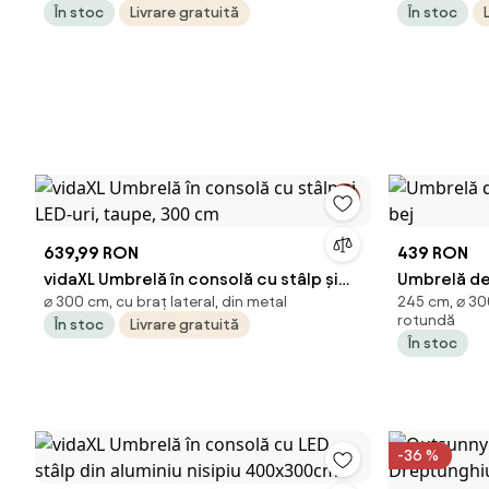
În stoc
Livrare gratuită
În stoc
639,99 RON
439 RON
vidaXL Umbrelă în consolă cu stâlp și
Umbrelă de
⌀ 300 cm, cu braț lateral, din metal
245 cm, ⌀ 300
LED-uri, taupe, 300 cm
bej
rotundă
În stoc
Livrare gratuită
În stoc
-36 %