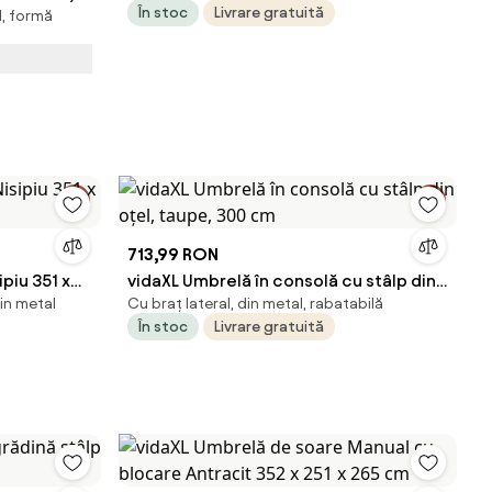
În stoc
Livrare gratuită
l, formă
 Crem |
713,99 RON
piu 351 x
vidaXL Umbrelă în consolă cu stâlp din
din metal
Cu braț lateral, din metal, rabatabilă
oțel, taupe, 300 cm
În stoc
Livrare gratuită