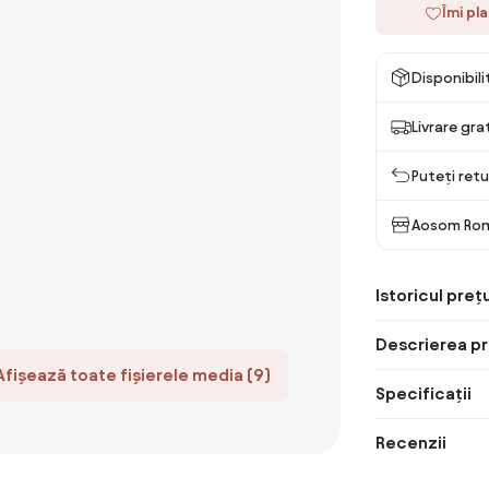
Îmi pl
Disponibil
Livrare gra
Puteți retu
Aosom Ro
Istoricul prețu
Descrierea pr
Afișează toate fișierele media (9)
Specificații
Recenzii