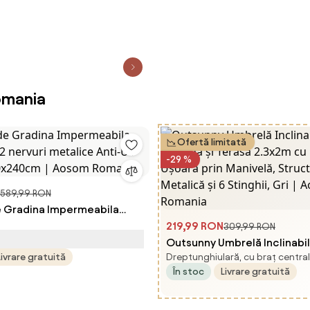
omania
Ofertă limitată
-29 %
589,99 RON
 Gradina Impermeabila
2 nervuri metalice Anti-UV
219,99 RON
309,99 RON
70x240cm | Aosom Romania
Outsunny Umbrelă Inclinabi
Livrare gratuită
Dreptunghiulară, cu braț central
Grădină și Terasă 2.3x2m cu
În stoc
Livrare gratuită
Deschidere Ușoară prin Man
Structură Metalică și 6 Stingh
Aosom Romania