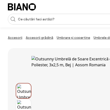
Sari peste navigare, accesează conținutul
Introducerea căutării
Sari peste conținut, mergi la subsol
Accesorii
Accesorii grădină
Umbrare și copertine
Umbrele d