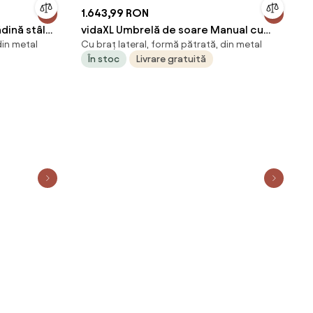
1.643,99 RON
dină stâlp
vidaXL Umbrelă de soare Manual cu
din metal
Cu braț lateral, formă pătrată, din metal
m
blocare Antracit 352 x 251 x 265 cm
În stoc
Livrare gratuită