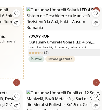
nă
739,99 RON
, din metal
și 6 Spițe,
Outsunny Umbrelă Solară LED 4.5m,
Formă rotundă, din metal, rabatabilă
om Romania
Sistem de Deschidere cu Manivelă,
(2)
Rezistentă la Apă, Kaki | Aosom
În stoc
Livrare gratuită
Romania