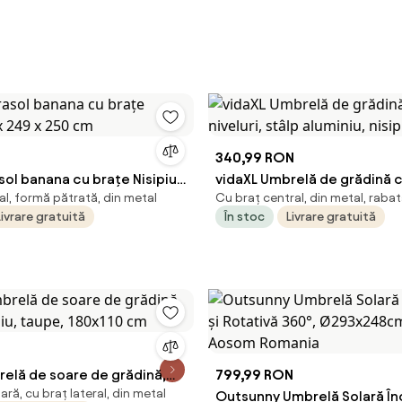
340,99 RON
sol banana cu brațe Nisipiu
vidaXL Umbrelă de grădină cu
al, formă pătrată, din metal
Cu braț central, din metal, rabat
x 250 cm
stâlp aluminiu, nisipiu, 2 m
Livrare gratuită
În stoc
Livrare gratuită
relă de soare de grădină,
799,99 RON
ră, cu braț lateral, din metal
niu, taupe, 180x110 cm
Outsunny Umbrelă Solară Încl