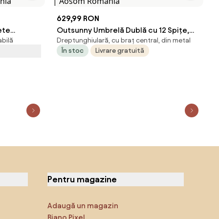
629,99 RON
ete
Outsunny Umbrelă Dublă cu 12 Spițe,
abilă
Dreptunghiulară, cu braț central, din metal
elă, Design
Manivelă, Bază Metalică și Saci de
În stoc
Livrare gratuită
ă și
Nisip, din Metal și Poliester, 3x1.5 m, Gri
som
Închis | Aosom Romania
Pentru magazine
Adaugă un magazin
Biano Pixel