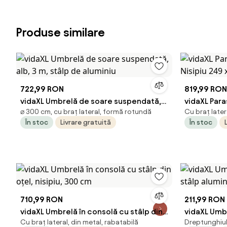
Produse similare
722,99 RON
819,99 RON
vidaXL Umbrelă de soare suspendată,
vidaXL Para
⌀ 300 cm, cu braț lateral, formă rotundă
Cu braț later
alb, 3 m, stâlp de aluminiu
249 x 249 
În stoc
Livrare gratuită
În stoc
710,99 RON
211,99 RON
vidaXL Umbrelă în consolă cu stâlp din
vidaXL Umb
Cu braț lateral, din metal, rabatabilă
Dreptunghiula
oțel, nisipiu, 300 cm
stâlp alumi