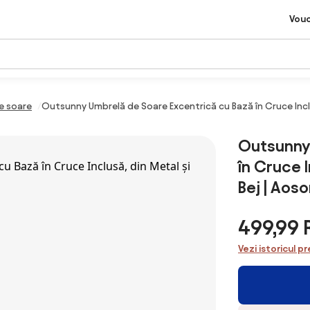
Vou
e soare
Outsunny Umbrelă de Soare Excentrică cu Bază în Cruce Inclu
Outsunny 
în Cruce I
Bej | Aos
499,99
Vezi istoricul pr