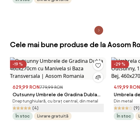
Manivelă, Husă Protectoare, 12 Spițe,
Anti UV 50+, pentru Terasă Balcon
Piscină Grădină, Alb | Aosom Romania
Cele mai bune produse de la Aosom R
-19 %
-29 %
629,99 RON
419,99 RON
779,99 RON
Outsunny Umbrele de Gradina Dubla
Umbrela de
Dreptunghiulară, cu braț central, din metal
Din metal
460x270cm cu Manivela si Baza
Outsunny, 1
(4)
(9)
Transversala | Aosom Romania
Bej, 460x2
În stoc
Livrare gratuită
În stoc