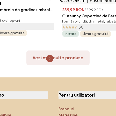
N
mbrele de gradina umbrela
239,99 RON
339,99 RON
 gradina piscina | Aosom
Outsunny Copertină de Per
 2 e-shop-uri
Formă rotundă, din metal, rabat
Semicirculară Gri, cu Maniv
(3)
Spațiu-Eficient pentru Teras
Livrare gratuită
În stoc
Livrare gratuită
Grădină, Φ270x245cm | Ao
Romania
Vezi mai multe produse
no
Pentru utilizatori
Branduri
onibile
Magazine