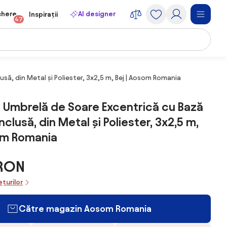
chere
AI designer
Inspirații
47
să, din Metal și Poliester, 3x2,5 m, Bej | Aosom Romania
Umbrelă de Soare Excentrică cu Bază
nclusă, din Metal și Poliester, 3x2,5 m,
om Romania
 RON
ețurilor
Către magazin Aosom Romania