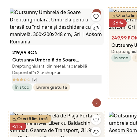
Ofertă lim
-26 %
249,99 RO
Outsunny U
Dreptunghiula
219,99 RON
pentru Gră
În stoc
Outsunny Umbrelă de Soare
2x1.5m, Gr
Dreptunghiulară, din metal, rabatabilă
Dreptunghiulară, Umbrelă pentru
Disponibil în 2 e-shop-uri
terasă cu înclinare și deschidere cu
(5)
manivelă, 300x200x248 cm, Gri |
În stoc
Livrare gratuită
Aosom Romania
Ofertă limitată
-31 %