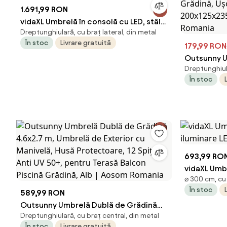
1.691,99 RON
vidaXL Umbrelă în consolă cu LED, stâlp
Dreptunghiulară, cu braț lateral, din metal
din aluminiu nisipiu 400x300cm
În stoc
Livrare gratuită
179,99 RON
Outsunny U
Dreptunghiula
Dreptunghiu
În stoc
Grădină, U
200x125x2
Romania
693,99 RO
vidaXL Umb
⌀ 300 cm, cu
iluminare L
În stoc
589,99 RON
Outsunny Umbrelă Dublă de Grădină
Dreptunghiulară, cu braț central, din metal
4.6x2.7 m, Umbrelă de Exterior cu
În stoc
Livrare gratuită