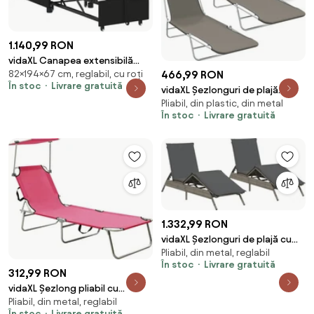
1.140,99 RON
vidaXL Canapea extensibilă
82×194×67 cm, reglabil, cu roți
466,99 RON
Negru 194 x 67 x 82 cm
În stoc
Livrare gratuită
Microfibră
vidaXL Șezlonguri de plajă
Pliabil, din plastic, din metal
pliabile, 2 buc., gri, oțel & textil
În stoc
Livrare gratuită
1.332,99 RON
vidaXL Șezlonguri de plajă cu
Pliabil, din metal, reglabil
perne, 2 buc., gri deschis,
În stoc
Livrare gratuită
poliratan
312,99 RON
vidaXL Șezlong pliabil cu
Pliabil, din metal, reglabil
baldachin, oțel, roz magenta
În stoc
Livrare gratuită