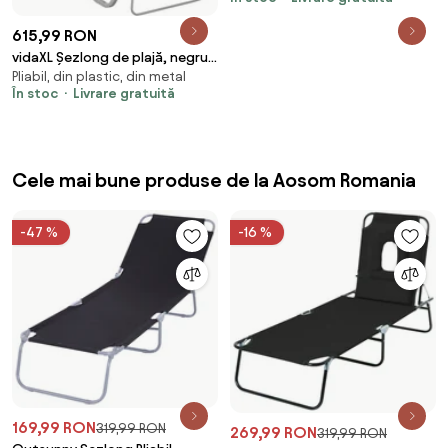
Crem
615,99 RON
vidaXL Șezlong de plajă, negru,
Pliabil, din plastic, din metal
aluminiu și textilenă
În stoc
Livrare gratuită
Cele mai bune produse de la Aosom Romania
-47 %
-16 %
169,99 RON
319,99 RON
269,99 RON
319,99 RON