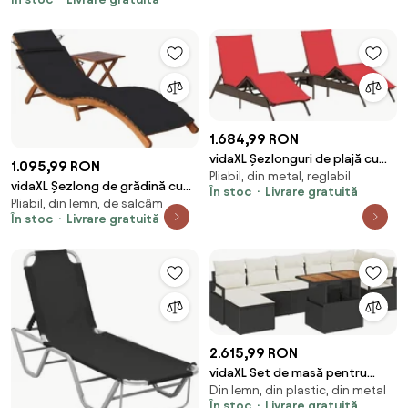
1.684,99 RON
vidaXL Șezlonguri de plajă cu
1.095,99 RON
Pliabil, din metal, reglabil
masă, 2 buc., maro, poliratan
vidaXL Șezlong de grădină cu
În stoc
Livrare gratuită
Pliabil, din lemn, de salcâm
masă și pernă, lemn masiv de
În stoc
Livrare gratuită
acacia
2.615,99 RON
vidaXL Set de masă pentru
Din lemn, din plastic, din metal
grădină cu pernă 8 pcs Negru și
În stoc
Livrare gratuită