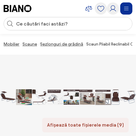
Sari peste navigare, accesează conținutul
Introducerea căutării
Sari peste conținut, mergi la subsol
Mobilier
Scaune
Șezlonguri de grădină
Scaun Pliabil Reclinabil
Afișează toate fișierele media (9)