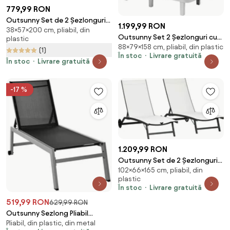
779,99 RON
Outsunny Set de 2 Șezlonguri
1.199,99 RON
38×57×200 cm, pliabil, din
de Grădină Pliabile, Reglabile pe
Outsunny Set 2 Șezlonguri cu
plastic
5 Niveluri, cu Perne, Șezlonguri
88×79×158 cm, pliabil, din plastic
Spătar Reglabil în 5 Poziții,
(1)
Textilenă cu Buzunar Lateral,
În stoc
Livrare gratuită
Măsuță și Brațe Ergonomice,
Mâner, pentru Plajă, Piscină,
În stoc
Livrare gratuită
79x158x88 cm, Gri | Aosom
57x200x38 cm, Negru | Aosom
Romania
Romania
-17 %
1.209,99 RON
Outsunny Set de 2 Șezlonguri
102×66×165 cm, pliabil, din
Rabatabile pe 5 Niveluri,
plastic
Șezlonguri din Aluminiu și
În stoc
Livrare gratuită
Țesătură Respirabilă,
66x165x102 cm, Albastru |
519,99 RON
629,99 RON
Aosom Romania
Outsunny Sezlong Pliabil
Pliabil, din plastic, din metal
pentru Plajă cu Burete în