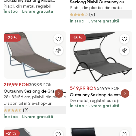
Outsunny Sezlong Pliabil
Sezlong Pliabil Outsunny cu
Pliabil, din metal, reglabil
pentru Grădină, Cadru Metalic
Pliabil, din plastic, din metal
Orificiu pentru Fata si Perne,
În stoc
Livrare gratuită
și Țesătură Oxford Rezistentă,
pentru Gradina, Plaja si
(4)
Negru | Aosom Romania
Camping, Negru | Aosom
În stoc
Livrare gratuită
Romania
-29 %
-15 %
219,99 RON
309,99 RON
549,99 RON
649,99 RON
Outsunny Sezlong de Grădină
Outsunny Sezlong de exterior
28×182×56 cm, pliabil, din plastic
Reglabil, Confortabil, din
Din metal, reglabil, cu roți
pentru gradina cu acoperis
Textilena, Culoare Cafea,
Disponibil în 2 e-shop-uri
În stoc
Livrare gratuită
parasolar, gri inchis | AOSOM
182x56x28cm | Aosom Romania
(9)
RO
În stoc
Livrare gratuită
-21 %