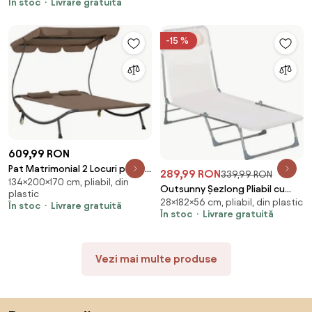
În stoc
Livrare gratuită
Textilene, Design Ergonomic,
Ușor de Transportat, Negru și
Argintiu | Aosom Romania
-15 %
609,99 RON
Pat Matrimonial 2 Locuri pentru
289,99 RON
339,99 RON
134×200×170 cm, pliabil, din
Plaja Outsunny, 200x170
Outsunny Șezlong Pliabil cu
plastic
x134cm Maro | Aosom Romania
28×182×56 cm, pliabil, din plastic
Spătar Reglabil pe 5 Nivele și
În stoc
Livrare gratuită
În stoc
Livrare gratuită
Pernă, Șezlong de Grădină cu
Material Texteline, pentru Plajă,
Piscină, Grădină, 182x56x28 cm,
Vezi mai multe produse
Crem | Aosom Romania
Sari peste subsol, revino la începutul paginii