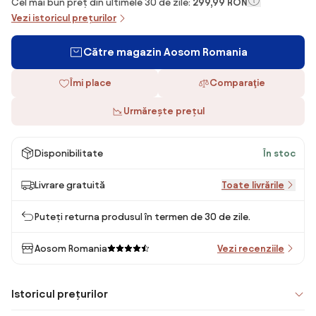
Cel mai bun preț din ultimele 30 de zile:
299,99 RON
Vezi istoricul prețurilor
Către magazin Aosom Romania
Îmi place
Comparaţie
Urmărește prețul
Disponibilitate
În stoc
Livrare gratuită
Toate livrările
Puteți returna produsul în termen de 30 de zile.
Aosom Romania
Vezi recenziile
Istoricul prețurilor