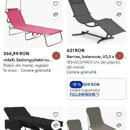
621 RON
366,99 RON
Nantes, balansoar, 63,5 x 98,5 x
vidaXL Șezlong pliabil cu
155×63,5×98,5 cm, din plastic,
155 cm, ComfortMesh, gri
Pliabil, din metal, reglabil
copertină, roz, aluminiu
din metal
închis
În stoc
Livrare gratuită
Livrare gratuită
-18 %
509 RON
codul cuponului
FULLSWING18