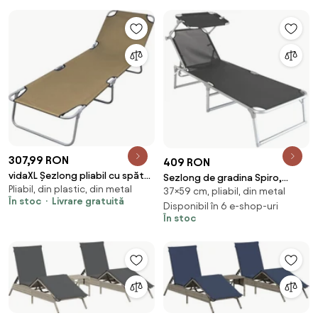
307,99 RON
409 RON
vidaXL Șezlong pliabil cu spătar
Sezlong de gradina Spiro,
Pliabil, din plastic, din metal
reglabil, gri taupe
37×59 cm, pliabil, din metal
negru / gri
În stoc
Livrare gratuită
Disponibil în 6 e-shop-uri
În stoc