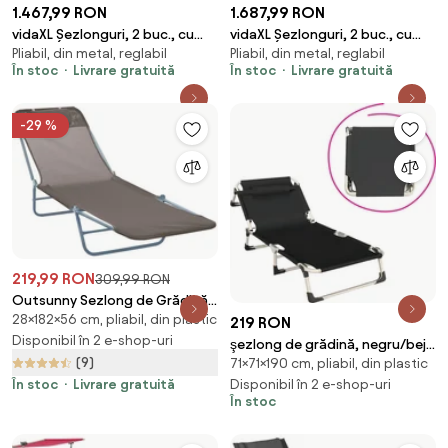
1.467,99 RON
1.687,99 RON
vidaXL Șezlonguri, 2 buc., cu
vidaXL Șezlonguri, 2 buc., cu
Pliabil, din metal, reglabil
Pliabil, din metal, reglabil
masă, gri deschis, poliratan
masă, gri, poliratan
În stoc
Livrare gratuită
În stoc
Livrare gratuită
-29 %
219,99 RON
309,99 RON
Outsunny Sezlong de Grădină
28×182×56 cm, pliabil, din plastic
Reglabil, Confortabil, din
219 RON
Textilena, Culoare Cafea,
Disponibil în 2 e-shop-uri
şezlong de grădină, negru/bej,
182x56x28cm | Aosom Romania
(9)
71×71×190 cm, pliabil, din plastic
BOVRY
Disponibil în 2 e-shop-uri
În stoc
Livrare gratuită
În stoc