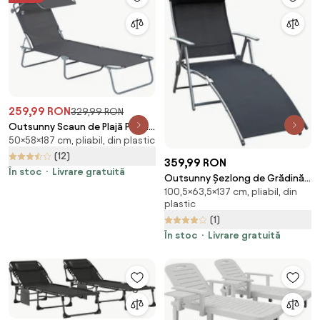
259,99 RON
329,99 RON
Outsunny Scaun de Plajă Pliabil
50×58×187 cm, pliabil, din plastic
și Reclinabil cu Parasolar,
Confortabil, în Tesatura
(12)
359,99 RON
Oxford, Gri | Aosom Romania
În stoc
Livrare gratuită
Outsunny Șezlong de Grădină
100,5×63,5×137 cm, pliabil, din
Pliabil cu Pernă și Spătar cu 7
plastic
Poziții de Înclinare,
(1)
137x63.5x100.5 cm, Negru |
Aosom Romania
În stoc
Livrare gratuită