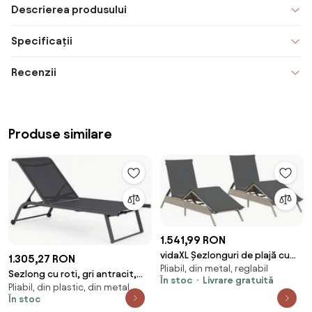
Descrierea produsului
Specificații
Recenzii
Produse similare
1.541,99 RON
vidaXL Șezlonguri de plajă cu
1.305,27 RON
Pliabil, din metal, reglabil
perne, 2 buc., gri deschis,
Sezlong cu roti, gri antracit,
În stoc
Livrare gratuită
poliratan
Pliabil, din plastic, din metal
Taylor, Bizzotto
În stoc