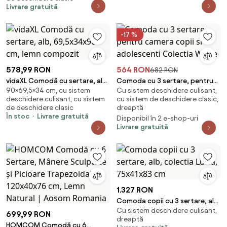
Livrare gratuită
-17 %
578,99 RON
564 RON
682 RON
vidaXL Comodă cu sertare, alb,
Comoda cu 3 sertare, pentru
90×69,5×34 cm, cu sistem
Cu sistem deschidere culisant,
69,5x34x90 cm, lemn compozit
camera copii si adolescenti
deschidere culisant, cu sistem
cu sistem de deschidere clasic,
Colectia White
de deschidere clasic
dreaptă
În stoc
Livrare gratuită
Disponibil în 2 e-shop-uri
Livrare gratuită
1.327 RON
Comoda copii cu 3 sertare, alb,
Cu sistem deschidere culisant,
colectia Lucia, 75x41x83 cm
699,99 RON
dreaptă
HOMCOM Comodă cu 6