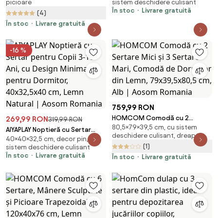
picioare
sistem deschidere culisant
Aosom Romania
În stoc
Livrare gratuită
(4)
În stoc
Livrare gratuită
-16 %
759,99 RON
HOMCOM Comodă cu 2
269,99 RON
319,99 RON
80,5×79×39,5 cm, cu sistem
Sertare Mici și 3 Sertare Mari,
AIYAPLAY Noptieră cu Sertar
deschidere culisant, dreaptă
Comodă de Dormitor din Lemn,
40×40×32,5 cm, decor pin, cu
pentru Copii 3-10 Ani, cu Design
(1)
sistem deschidere culisant
79x39,5x80,5 cm, Alb | Aosom
Minimalist pentru Dormitor,
În stoc
Livrare gratuită
Romania
În stoc
Livrare gratuită
40x32,5x40 cm, Lemn Natural |
Aosom Romania