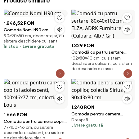
Produse similare
1.846,52 RON
Comoda Nomi H90 cm
90×90×50 cm, decor stejar, cu
sistem deschidere culisant
1.329 RON
În stoc
Livrare gratuită
Comodă cu patru sertare,
102×80×40 cm, cu sistem
80x40x102cm, ELZA, ADRK
deschidere culisant, cu sistem
Furniture (Culoare: Alb / Gri)
de deschidere clasic
1.240 RON
Comoda pentru camera
1.666 RON
Dreaptă
copiilor, colectia Sirius ,
Comoda pentru camera copii si
Livrare gratuită
90x43x80 cm
77×100×46 cm, cu sistem
adolescenti, 100x46x77 cm,
deschidere culisant, cu sistem
colectia Louis
de deschidere clasic