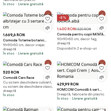
PP
În stoc
Livrare gratuită
-8 %
1.400 RON
1.520 RON
Comoda pentru copii RATATA
1.669,6 RON
90×90×50 cm, decor fag,
albă
Comoda Toteme botanic
dreaptă
91×90×50 cm, decor stejar,
alb/stejar cu 3 sertare L90 cm
Disponibil în 2 e-shop-uri
dreaptă
În stoc
Livrare gratuită
520 RON
Comodă Cars Race
Cu sistem deschidere culisant,
429,99 RON
cu sistem de deschidere clasic,
HOMCOM Comodă 4 sert.
dreaptă
Dreaptă, fabricate din plastic
Copii Crem | Aosom Romania
În stoc
În stoc
Livrare gratuită