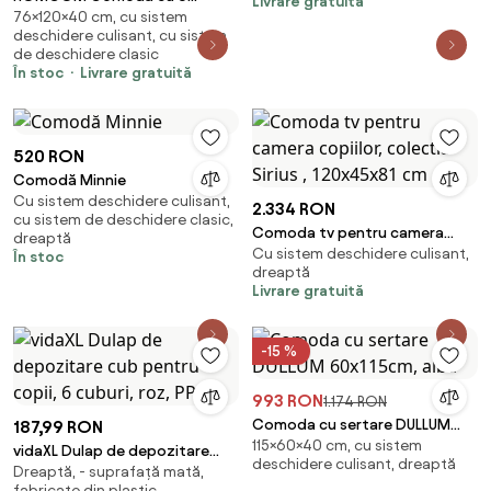
Livrare gratuită
76×120×40 cm, cu sistem
Sertare, Mânere Sculptate și
deschidere culisant, cu sistem
Picioare Trapezoidale,
de deschidere clasic
120x40x76 cm, Lemn Natural |
În stoc
Livrare gratuită
Aosom Romania
520 RON
Comodă Minnie
Cu sistem deschidere culisant,
2.334 RON
cu sistem de deschidere clasic,
Comoda tv pentru camera
dreaptă
Cu sistem deschidere culisant,
copiilor, colectia Sirius ,
În stoc
dreaptă
120x45x81 cm
Livrare gratuită
-15 %
993 RON
1.174 RON
Comoda cu sertare DULLUM
187,99 RON
115×60×40 cm, cu sistem
60x115cm, alba
vidaXL Dulap de depozitare
deschidere culisant, dreaptă
Dreaptă, - suprafață mată,
cub pentru copii, 6 cuburi, roz,
fabricate din plastic