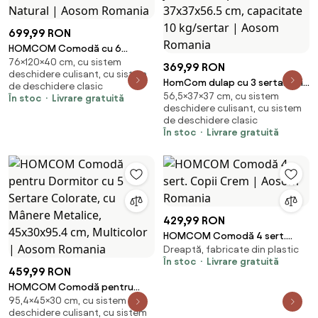
699,99 RON
HOMCOM Comodă cu 6
76×120×40 cm, cu sistem
Sertare, Mânere Sculptate și
369,99 RON
deschidere culisant, cu sistem
Picioare Trapezoidale,
HomCom dulap cu 3 sertare din
de deschidere clasic
120x40x76 cm, Lemn Natural |
56,5×37×37 cm, cu sistem
plastic, ideal pentru
În stoc
Livrare gratuită
Aosom Romania
deschidere culisant, cu sistem
depozitarea jucăriilor copiilor,
de deschidere clasic
37x37x56.5 cm, capacitate 10
În stoc
Livrare gratuită
kg/sertar | Aosom Romania
429,99 RON
HOMCOM Comodă 4 sert.
Dreaptă, fabricate din plastic
Copii Crem | Aosom Romania
În stoc
Livrare gratuită
459,99 RON
HOMCOM Comodă pentru
95,4×45×30 cm, cu sistem
Dormitor cu 5 Sertare
deschidere culisant, cu sistem
Colorate, cu Mânere Metalice,