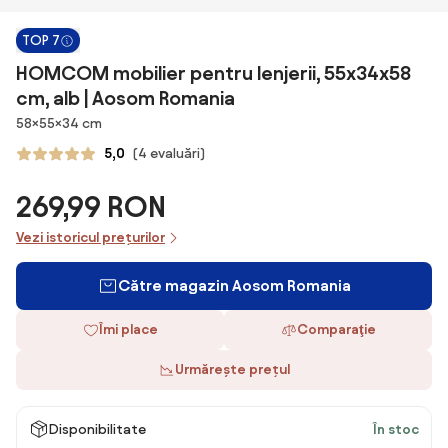
TOP 7
HOMCOM mobilier pentru lenjerii, 55x34x58
cm, alb | Aosom Romania
Dimensiuni
58×55×34 cm
5,0
(4 evaluări)
269,99 RON
Vezi istoricul prețurilor
Către magazin Aosom Romania
Îmi place
Comparaţie
Urmărește prețul
Disponibilitate
În stoc