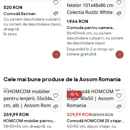
520 RON
Comodă Batman
Cu sistem deschidere culisant,
1.964 RON
cu sistem de deschidere clasic,
Comoda pentru camera
dreaptă
86×101×48 cm, cu sistem
fetelor 101x48x86 cm Colectia
În stoc
deschidere culisant, cu sistem
Rustic White
de deschidere clasic
Disponibil în 2 e-shop-uri
Livrare gratuită
Cele mai bune produse de la Aosom Romania
-15 %
269,99 RON
329,99 RON
389,99 RON
HOMCOM mobilier pentru
Comodă HOMCOM 2S stejar
58×55×34 cm, dreaptă, cu
40×50 cm, decor stejar, cu
lenjerii, 55x34x58 cm, alb |
40x50 | Aosom Romania