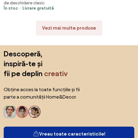
de deschidere clasic
45x30x95.4 cm, Multicolor |
În stoc
Livrare gratuită
Aosom Romania
Vezi mai multe produse
Sari peste subsol, revino la începutul paginii
Descoperă,
inspiră-te și
fii pe deplin
creativ
Obține acces la toate funcțiile și fii
parte a comunității Home&Decor.
Vreau toate caracteristicile!